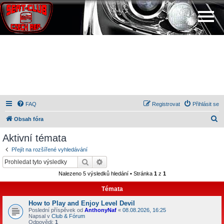
FAQ
Registrovat
Přihlásit se
H
Obsah fóra
l
Aktivní témata
e
Přejít na rozšířené vyhledávání
d
Hledat
Pokročilé hledání
a
Nalezeno 5 výsledků hledání • Stránka
1
z
1
t
Témata
How to Play and Enjoy Level Devil
Poslední příspěvek od
AnthonyNaf
«
08.08.2026, 16:25
Napsal v
Club & Fórum
Odpovědi:
1