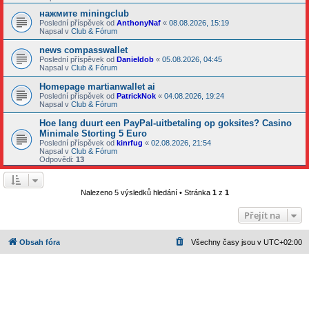
нажмите miningclub
Poslední příspěvek od
AnthonyNaf
«
08.08.2026, 15:19
Napsal v
Club & Fórum
news compasswallet
Poslední příspěvek od
Danieldob
«
05.08.2026, 04:45
Napsal v
Club & Fórum
Homepage martianwallet ai
Poslední příspěvek od
PatrickNok
«
04.08.2026, 19:24
Napsal v
Club & Fórum
Hoe lang duurt een PayPal-uitbetaling op goksites? Casino
Minimale Storting 5 Euro
Poslední příspěvek od
kinrfug
«
02.08.2026, 21:54
Napsal v
Club & Fórum
Odpovědi:
13
Nalezeno 5 výsledků hledání • Stránka
1
z
1
Přejít na
Obsah fóra
Všechny časy jsou v
UTC+02:00