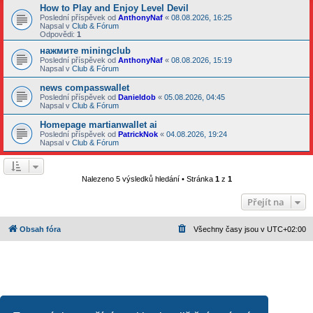
How to Play and Enjoy Level Devil
Poslední příspěvek od
AnthonyNaf
«
08.08.2026, 16:25
Napsal v
Club & Fórum
Odpovědi:
1
нажмите miningclub
Poslední příspěvek od
AnthonyNaf
«
08.08.2026, 15:19
Napsal v
Club & Fórum
news compasswallet
Poslední příspěvek od
Danieldob
«
05.08.2026, 04:45
Napsal v
Club & Fórum
Homepage martianwallet ai
Poslední příspěvek od
PatrickNok
«
04.08.2026, 19:24
Napsal v
Club & Fórum
Nalezeno 5 výsledků hledání • Stránka
1
z
1
Přejít na
Obsah fóra
Všechny časy jsou v
UTC+02:00