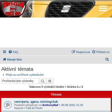
FAQ
Registrovat
Přihlásit se
H
Obsah fóra
l
Aktivní témata
e
Přejít na rozšířené vyhledávání
d
Hledat
Pokročilé hledání
a
Nalezeno 5 výsledků hledání • Stránka
1
z
1
t
Témata
смотреть здесь miningclub
Poslední příspěvek od
AnthonyNaf
«
09.08.2026, 01:30
Napsal v
Club & Fórum