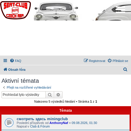
FAQ
Registrovat
Přihlásit se
H
Obsah fóra
l
Aktivní témata
e
Přejít na rozšířené vyhledávání
d
Hledat
Pokročilé hledání
a
Nalezeno 5 výsledků hledání • Stránka
1
z
1
t
Témata
смотреть здесь miningclub
Poslední příspěvek od
AnthonyNaf
«
09.08.2026, 01:30
Napsal v
Club & Fórum