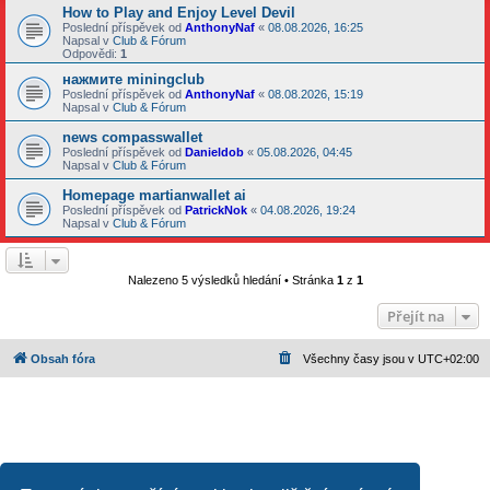
How to Play and Enjoy Level Devil
Poslední příspěvek od
AnthonyNaf
«
08.08.2026, 16:25
Napsal v
Club & Fórum
Odpovědi:
1
нажмите miningclub
Poslední příspěvek od
AnthonyNaf
«
08.08.2026, 15:19
Napsal v
Club & Fórum
news compasswallet
Poslední příspěvek od
Danieldob
«
05.08.2026, 04:45
Napsal v
Club & Fórum
Homepage martianwallet ai
Poslední příspěvek od
PatrickNok
«
04.08.2026, 19:24
Napsal v
Club & Fórum
Nalezeno 5 výsledků hledání • Stránka
1
z
1
Přejít na
Obsah fóra
Všechny časy jsou v
UTC+02:00