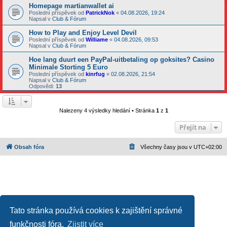
Homepage martianwallet ai
Poslední příspěvek od
PatrickNok
«
04.08.2026, 19:24
Napsal v
Club & Fórum
How to Play and Enjoy Level Devil
Poslední příspěvek od
Williame
«
04.08.2026, 09:53
Napsal v
Club & Fórum
Hoe lang duurt een PayPal-uitbetaling op goksites? Casino
Minimale Storting 5 Euro
Poslední příspěvek od
kinrfug
«
02.08.2026, 21:54
Napsal v
Club & Fórum
Odpovědi:
13
Nalezeny 4 výsledky hledání • Stránka
1
z
1
Přejít na
Obsah fóra
Všechny časy jsou v
UTC+02:00
Tato stránka používá cookies k zajištění správné
funkčnosti fóra.
Zjistit více