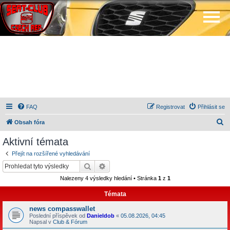
FAQ
Registrovat
Přihlásit se
H
Obsah fóra
l
Aktivní témata
e
Přejít na rozšířené vyhledávání
d
Hledat
Pokročilé hledání
a
Nalezeny 4 výsledky hledání • Stránka
1
z
1
t
Témata
news compasswallet
Poslední příspěvek od
Danieldob
«
05.08.2026, 04:45
Napsal v
Club & Fórum