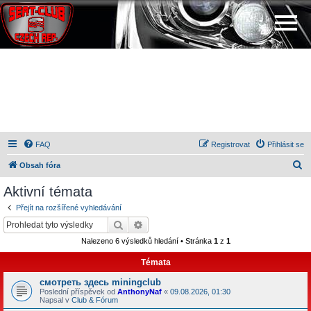
FAQ
Registrovat
Přihlásit se
H
Obsah fóra
l
Aktivní témata
e
Přejít na rozšířené vyhledávání
d
Hledat
Pokročilé hledání
a
Nalezeno 6 výsledků hledání • Stránka
1
z
1
t
Témata
смотреть здесь miningclub
Poslední příspěvek od
AnthonyNaf
«
09.08.2026, 01:30
Napsal v
Club & Fórum