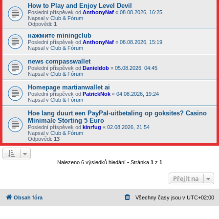
How to Play and Enjoy Level Devil
Poslední příspěvek od
AnthonyNaf
«
08.08.2026, 16:25
Napsal v
Club & Fórum
Odpovědi:
1
нажмите miningclub
Poslední příspěvek od
AnthonyNaf
«
08.08.2026, 15:19
Napsal v
Club & Fórum
news compasswallet
Poslední příspěvek od
Danieldob
«
05.08.2026, 04:45
Napsal v
Club & Fórum
Homepage martianwallet ai
Poslední příspěvek od
PatrickNok
«
04.08.2026, 19:24
Napsal v
Club & Fórum
Hoe lang duurt een PayPal-uitbetaling op goksites? Casino
Minimale Storting 5 Euro
Poslední příspěvek od
kinrfug
«
02.08.2026, 21:54
Napsal v
Club & Fórum
Odpovědi:
13
Nalezeno 6 výsledků hledání • Stránka
1
z
1
Přejít na
Obsah fóra
Všechny časy jsou v
UTC+02:00