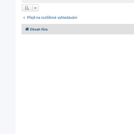
Přejít na rozšířené vyhledávání
Obsah fóra