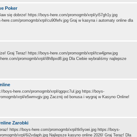
we Poker
Baw się dobrze! https://boys-here.com/promogmb/xrpl/yi57gh1y.jpg
s-here.com/promogmb/xrpl/cu90fefv.jpg Graj w kasyna i automaty online dla
ądze! Graj Teraz! https://boys-here.com/promogmb/xrpl/tcw4jpnw.jpg
s-here.com/promogmb/xrpl/i8h8pxd8.jpg Dla Ciebie wybraliśmy najlepsze
nline
s://boys-here.com/promogmb/xrpl/qgqxc7ul.jpg https://boys-
romogmb/xrpl/e5wmvgjv.jpg Zacznij od bonusa i wygraj w Kasyno Online!
nline Zarobki
raz! https://boys-here.com/promogmb/xrpl/tkfiyoei.jpg https://boys-
romogmb/xrpl/6i2vdaph.jpg Najlepsze kasyno online 2026! Graj Teraz! Dla