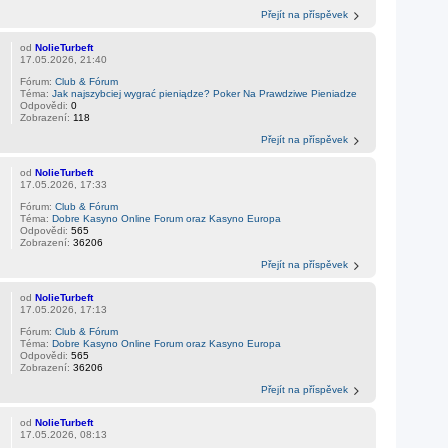
Přejít na příspěvek
od
NolieTurbeft
17.05.2026, 21:40
Fórum:
Club & Fórum
Téma:
Jak najszybciej wygrać pieniądze? Poker Na Prawdziwe Pieniadze
Odpovědi:
0
Zobrazení:
118
Přejít na příspěvek
od
NolieTurbeft
17.05.2026, 17:33
Fórum:
Club & Fórum
Téma:
Dobre Kasyno Online Forum oraz Kasyno Europa
Odpovědi:
565
Zobrazení:
36206
Přejít na příspěvek
od
NolieTurbeft
17.05.2026, 17:13
Fórum:
Club & Fórum
Téma:
Dobre Kasyno Online Forum oraz Kasyno Europa
Odpovědi:
565
Zobrazení:
36206
Přejít na příspěvek
od
NolieTurbeft
17.05.2026, 08:13