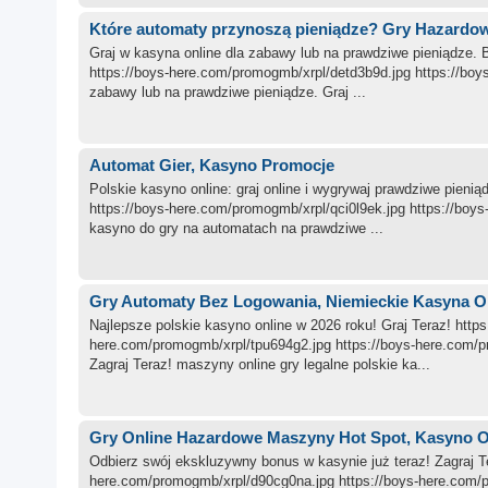
Które automaty przynoszą pieniądze? Gry Hazardo
Graj w kasyna online dla zabawy lub na prawdziwe pieniądze. 
https://boys-here.com/promogmb/xrpl/detd3b9d.jpg https://boy
zabawy lub na prawdziwe pieniądze. Graj ...
Automat Gier, Kasyno Promocje
Polskie kasyno online: graj online i wygrywaj prawdziwe pieni
https://boys-here.com/promogmb/xrpl/qci0l9ek.jpg https://boy
kasyno do gry na automatach na prawdziwe ...
Gry Automaty Bez Logowania, Niemieckie Kasyna O
Najlepsze polskie kasyno online w 2026 roku! Graj Teraz! http
here.com/promogmb/xrpl/tpu694g2.jpg https://boys-here.com/p
Zagraj Teraz! maszyny online gry legalne polskie ka...
Gry Online Hazardowe Maszyny Hot Spot, Kasyno O
Odbierz swój ekskluzywny bonus w kasynie już teraz! Zagraj Te
here.com/promogmb/xrpl/d90cg0na.jpg https://boys-here.com/p