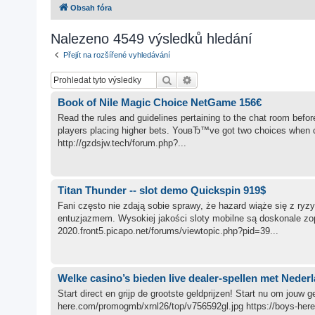
Obsah fóra
Nalezeno 4549 výsledků hledání
Přejít na rozšířené vyhledávání
Hledat
Pokročilé hledání
Book of Nile Magic Choice NetGame 156€
Read the rules and guidelines pertaining to the chat room befor
players placing higher bets. YouвЂ™ve got two choices when ch
http://gzdsjw.tech/forum.php?...
Titan Thunder -- slot demo Quickspin 919$
Fani często nie zdają sobie sprawy, że hazard wiąże się z ry
entuzjazmem. Wysokiej jakości sloty mobilne są doskonale zop
2020.front5.picapo.net/forums/viewtopic.php?pid=39...
Welke casino’s bieden live dealer-spellen met Nede
Start direct en grijp de grootste geldprijzen! Start nu om jouw g
here.com/promogmb/xrnl26/top/v756592gl.jpg https://boys-her