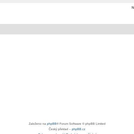
N
Založeno na
phpBB
® Forum Software © phpBB Limited
Český překlad –
phpBB.cz