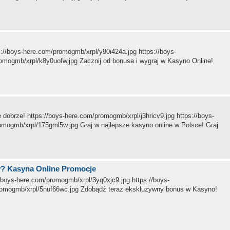
://boys-here.com/promogmb/xrpl/y90i424a.jpg https://boys-
romogmb/xrpl/k8y0uofw.jpg Zacznij od bonusa i wygraj w Kasyno Online!
 dobrze! https://boys-here.com/promogmb/xrpl/j3hricv9.jpg https://boys-
omogmb/xrpl/175gml5w.jpg Graj w najlepsze kasyno online w Polsce! Graj
zy? Kasyna Online Promocje
//boys-here.com/promogmb/xrpl/3yq0xjc9.jpg https://boys-
promogmb/xrpl/5nuf66wc.jpg Zdobądź teraz ekskluzywny bonus w Kasyno!