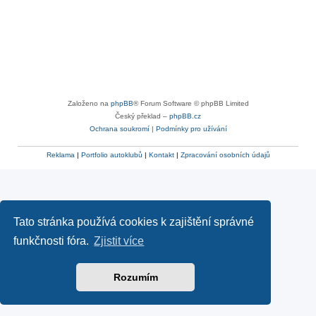
Založeno na
phpBB
® Forum Software © phpBB Limited
Český překlad –
phpBB.cz
Ochrana soukromí
|
Podmínky pro užívání
Reklama
|
Portfolio autoklubů
|
Kontakt
|
Zpracování osobních údajů
Tato stránka používá cookies k zajištění správné
funkčnosti fóra.
Zjistit více
Rozumím