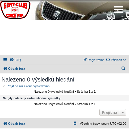
FAQ
Registrovat
Přihlásit se
H
Obsah fóra
l
Nalezeno 0 výsledků hledání
e
Přejít na rozšířené vyhledávání
d
Nalezeno 0 výsledků hledání • Stránka
1
z
1
a
Nebyly nalezeny žádné vhodné výsledky.
t
Nalezeno 0 výsledků hledání • Stránka
1
z
1
Přejít na
Obsah fóra
Všechny časy jsou v
UTC+02:00