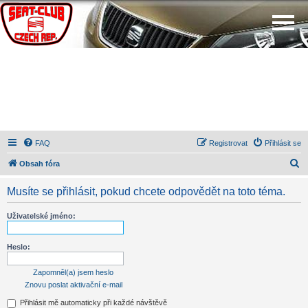
FAQ
Registrovat
Přihlásit se
H
Obsah fóra
l
Musíte se přihlásit, pokud chcete odpovědět na toto téma.
e
d
Uživatelské jméno:
a
t
Heslo:
Zapomněl(a) jsem heslo
Znovu poslat aktivační e-mail
Přihlásit mě automaticky při každé návštěvě