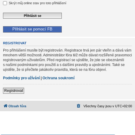
Skrýt můj online stav pro toto přihlášení
Přihlásit se pomocí FB
REGISTROVAT
Pro přihlášení musíte být registrován. Registrace trvá jen pár vteřin a dává vám
mnohem větší možnosti. Administrátor fóra též může dávat rozšířené pravomoci
registrovaným uživatelům. Před registrací se ujistěte, že jste se obeznámili
s našimi podmínkami pro použití a s dalšími pravidly a ujednáními. Také se
ujistěte, že si přečtete jakákoliv pravidla, která se na fóru objeví.
Podmínky pro užívání
|
Ochrana soukromí
Registrovat
Obsah fóra
Všechny časy jsou v
UTC+02:00