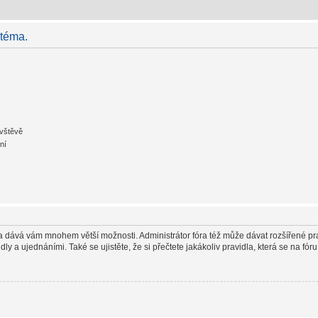
 téma.
ávštěvě
ní
in a dává vám mnohem větší možnosti. Administrátor fóra též může dávat rozšířené pr
y a ujednáními. Také se ujistěte, že si přečtete jakákoliv pravidla, která se na fóru