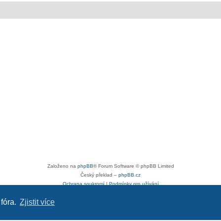
Založeno na
phpBB
® Forum Software © phpBB Limited
Český překlad –
phpBB.cz
Ochrana soukromí
|
Podmínky pro užívání
 fóra.
Zjistit více
Reklama
|
Portfolio autoklubů
|
Kontakt
|
Zpracování osobních údajů