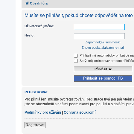
Obsah fóra
Musíte se přihlásit, pokud chcete odpovědět na toto
Uživatelské jméno:
Heslo:
Zapomněl(a) jsem heslo
Znovu poslat aktivační e-mail
Přihlásit mě automaticky při každé n
Skrýt můj online stav pro toto přihláše
Přihlásit se pomocí FB
REGISTROVAT
Pro přihlášení musíte být registrován. Registrace trvá jen pár vteř
jste se obeznámili s našimi podmínkami pro použití a s dalšími pravidl
Podmínky pro užívání
|
Ochrana soukromí
Registrovat