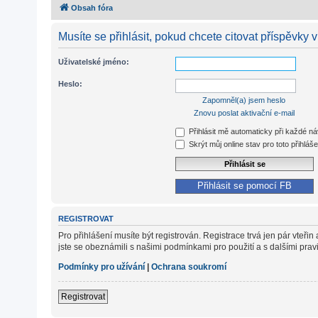
Obsah fóra
Musíte se přihlásit, pokud chcete citovat příspěvky v
Uživatelské jméno:
Heslo:
Zapomněl(a) jsem heslo
Znovu poslat aktivační e-mail
Přihlásit mě automaticky při každé n
Skrýt můj online stav pro toto přihláše
Přihlásit se pomocí FB
REGISTROVAT
Pro přihlášení musíte být registrován. Registrace trvá jen pár vteř
jste se obeznámili s našimi podmínkami pro použití a s dalšími pravidl
Podmínky pro užívání
|
Ochrana soukromí
Registrovat