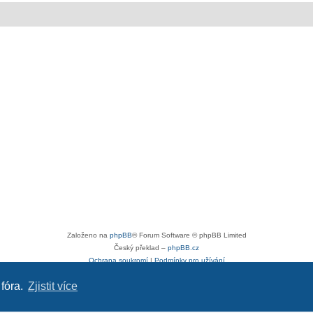
Založeno na
phpBB
® Forum Software © phpBB Limited
Český překlad –
phpBB.cz
Ochrana soukromí
|
Podmínky pro užívání
 fóra.
Zjistit více
Reklama
|
Portfolio autoklubů
|
Kontakt
|
Zpracování osobních údajů