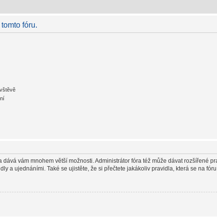
 tomto fóru.
ávštěvě
ní
in a dává vám mnohem větší možnosti. Administrátor fóra též může dávat rozšířené pr
y a ujednáními. Také se ujistěte, že si přečtete jakákoliv pravidla, která se na fóru