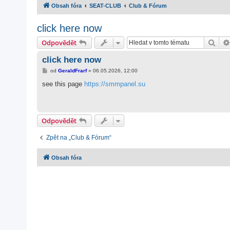
Obsah fóra
SEAT-CLUB
Club & Fórum
click here now
Hled
Odpovědět
click here now
P
od
GeraldFrarf
»
06.05.2026, 12:00
ř
í
see this page
https://smmpanel.su
s
p
ě
v
e
Odpovědět
k
Zpět na „Club & Fórum“
Obsah fóra