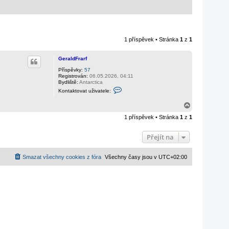
1 příspěvek • Stránka
1
z
1
GeraldFrarf
Příspěvky:
57
Registrován:
06.05.2026, 04:11
Bydliště:
Antarctica
K
Kontaktovat uživatele:
o
n
N
t
a
a
1 příspěvek • Stránka
1
z
1
k
h
t
o
o
r
Přejít na
v
u
a
t
u
Smazat všechny cookies z fóra
Všechny časy jsou v
UTC+02:00
ž
i
v
a
t
e
l
e
G
e
r
a