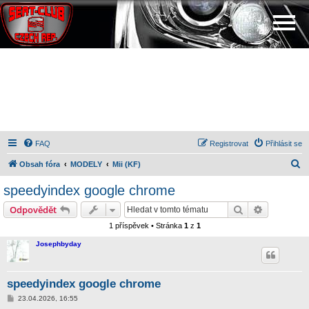
FAQ
Registrovat
Přihlásit se
H
Obsah fóra
MODELY
Mii (KF)
l
speedyindex google chrome
e
Hledat
Pokročilé 
Odpovědět
d
1 příspěvek • Stránka
1
z
1
a
Josephbyday
t
speedyindex google chrome
P
23.04.2026, 16:55
ř