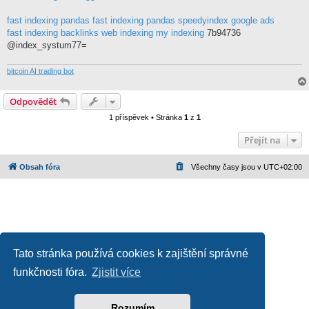
fast indexing pandas
fast indexing pandas
speedyindex google ads
fast indexing backlinks
web indexing my indexing
7b94736
@index_systum77=
bitcoin AI trading bot
Odpovědět
1 příspěvek • Stránka
1
z
1
Přejít na
Obsah fóra
Všechny časy jsou v
UTC+02:00
Tato stránka používá cookies k zajištění správné
funkčnosti fóra.
Zjistit více
Založeno na
phpBB
® Forum Software © phpBB Limited
Český překlad –
phpBB.cz
Ochrana soukromí
|
Podmínky pro užívání
Rozumím