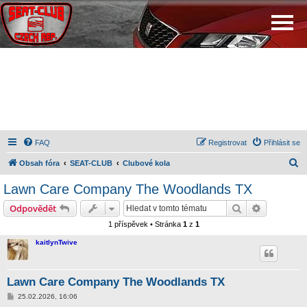
FAQ
Registrovat
Přihlásit se
H
Obsah fóra
SEAT-CLUB
Clubové kola
l
Lawn Care Company The Woodlands TX
e
Hledat
Pokročilé 
Odpovědět
d
1 příspěvek • Stránka
1
z
1
a
kaitlynTwive
t
Lawn Care Company The Woodlands TX
P
25.02.2026, 16:06
ř