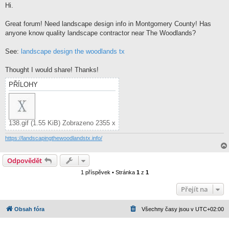
í
Hi.
s
p
ě
Great forum! Need landscape design info in Montgomery County! Has
v
anyone know quality landscape contractor near The Woodlands?
e
k
See:
landscape design the woodlands tx
Thought I would share! Thanks!
PŘÍLOHY
138.gif (1.55 KiB) Zobrazeno 2355 x
https://landscapingthewoodlandstx.info/
Odpovědět
1 příspěvek • Stránka
1
z
1
Přejít na
Obsah fóra
Všechny časy jsou v
UTC+02:00