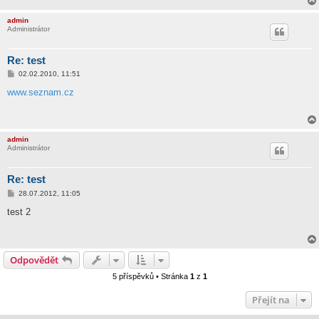
admin
Administrátor
Re: test
P
02.02.2010, 11:51
ř
í
www.seznam.cz
s
p
ě
v
e
admin
k
Administrátor
Re: test
P
28.07.2012, 11:05
ř
í
test 2
s
p
ě
v
e
Odpovědět
k
5 příspěvků • Stránka
1
z
1
Přejít na