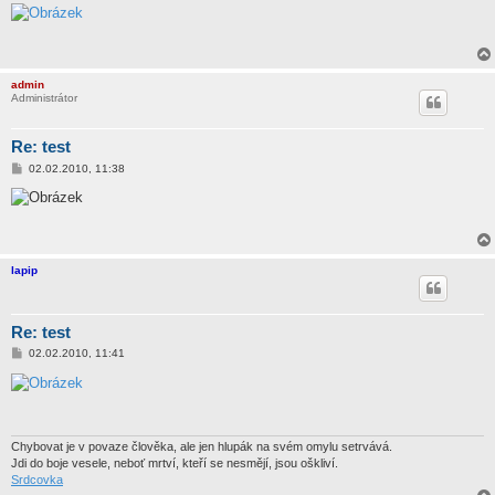
í
s
p
ě
v
e
admin
k
Administrátor
Re: test
P
02.02.2010, 11:38
ř
í
s
p
ě
v
e
lapip
k
Re: test
P
02.02.2010, 11:41
ř
í
s
p
ě
v
e
Chybovat je v povaze člověka, ale jen hlupák na svém omylu setrvává.
k
Jdi do boje vesele, neboť mrtví, kteří se nesmějí, jsou oškliví.
Srdcovka