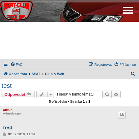
FAQ
Registrovat
Přihlásit se
H
Obsah fóra
SEAT
Club & Web
l
test
e
Hledat
Pokročilé 
Odpovědět
d
5 příspěvků • Stránka
1
z
1
a
admin
t
Administrátor
test
P
02.02.2010, 11:24
ř