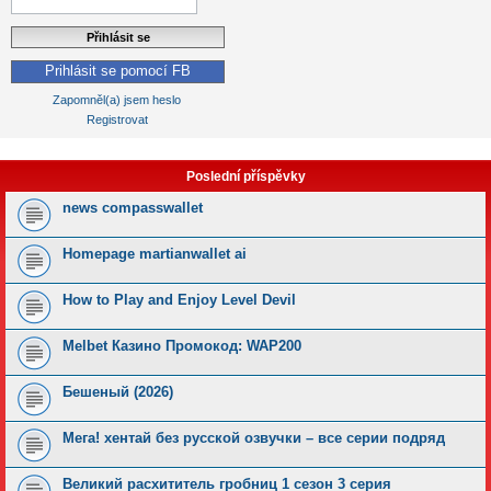
Prihlásit se pomocí FB
Zapomněl(a) jsem heslo
Registrovat
Poslední příspěvky
news compasswallet
Homepage martianwallet ai
How to Play and Enjoy Level Devil
Melbet Казино Промокод: WAP200
Бешеный (2026)
Мега! хентай без русской озвучки – все серии подряд
Великий расхититель гробниц 1 сезон 3 серия