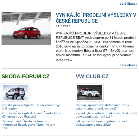
celý článek
VYNIKAJÍCÍ PRODEJNÍ VÝSLEDKY V
ČESKÉ REPUBLICE
11.1.2011
VYNIKAJÍCÍ PRODEJNÍ VÝSLEDKY V ČESKÉ
REPUBLICE SEAT vede poprvé po 31 letech prodejní
žebříček ve Španělsku - SEAT zaznamenal v roce
2010 silný nárůst prodeje na českém trhu - Hlavním
esem jsou modely Ibiza a Ibiza ST - Skvělý start pro
novou Alhambru - SEAT se loni vyhoupl na vedoucí
pozici ve...
celý článek
SKODA-FORUM.CZ
VW-CLUB.CZ
Pánská jízda v Alpách: Tip na víkendový
Co mají společného deformační zóny
únik autem
vašeho auta a cyklovýbava?
Proč se může vyplatit dovézt Škodovku z
Zaparkujte a šetřete. Elektromobil jako obří
Německa nebo Francie?
powerbanka už není sci-fi
Repase řízení Škoda: řešení pro
Jak vybrat správné pojištění pro váš
hřebenové řízení, servořízení i vůle v
Volkswagen v roce 2026
řízení