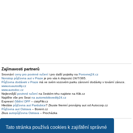
Zajímavosti partnerů
Srovnání
ceny pro povinné ručení
i pro další pojistky na
Porovnej24.cz
Nonstop půjčovna aut v Praze
je pro vás k dispozici 24/7/365.
Půjčovna dodávek v Praze
má ve svém vozovém parku zánovní dodávky v tovární záruce.
www.euautodily.cz
www.autodoc.cz
Nejlevnější
povinné ručení
na českém trhu najdete na Klik.cz
Najděte vše pro Seat
na automobilovedily24.cz
Expresní
čištění DPF
– cistyFiltr.cz
Hledáte
půjčovna aut Pardubice
? Zkuste firemní pronájmy aut od Autocorp.cz
Půjčovna aut Ostrava
– Borent.cz
Zkus
autopůjčovna Ostrava
– Procházka
Tato stránka používá cookies k zajištění správné