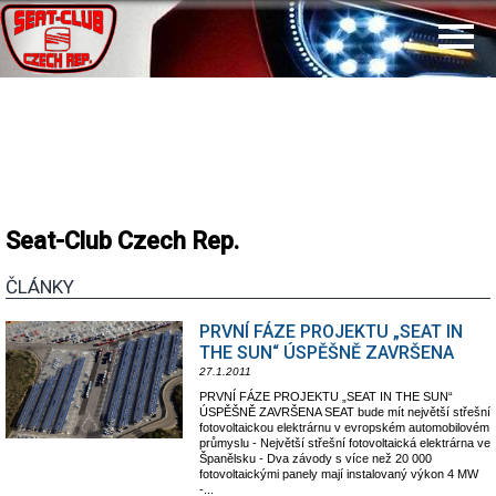
Seat-Club Czech Rep.
ČLÁNKY
PRVNÍ FÁZE PROJEKTU „SEAT IN
THE SUN“ ÚSPĚŠNĚ ZAVRŠENA
27.1.2011
PRVNÍ FÁZE PROJEKTU „SEAT IN THE SUN“
ÚSPĚŠNĚ ZAVRŠENA SEAT bude mít největší střešní
fotovoltaickou elektrárnu v evropském automobilovém
průmyslu - Největší střešní fotovoltaická elektrárna ve
Španělsku - Dva závody s více než 20 000
fotovoltaickými panely mají instalovaný výkon 4 MW
-...