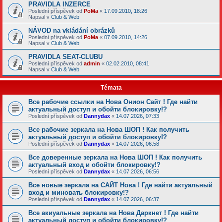
PRAVIDLA INZERCE
Poslední příspěvek od
PoMa
«
17.09.2010, 18:26
Napsal v
Club & Web
NÁVOD na vkládání obrázků
Poslední příspěvek od
PoMa
«
07.09.2010, 14:26
Napsal v
Club & Web
PRAVIDLA SEAT-CLUBU
Poslední příspěvek od
admin
«
02.02.2010, 08:41
Napsal v
Club & Web
Témata
Все рабочие ссылки на Нова Онион Сайт ! Где найти
актуальный доступ и обойти блокировку!?
Poslední příspěvek od
Dannydax
«
14.07.2026, 07:33
Все рабочие зеркала на Нова ШОП ! Как получить
актуальный доступ и обойти блокировку!?
Poslední příspěvek od
Dannydax
«
14.07.2026, 06:58
Все доверенные зеркала на Нова ШОП ! Как получить
актуальный вход и обойти блокировку!?
Poslední příspěvek od
Dannydax
«
14.07.2026, 06:56
Все новые зеркала на САЙТ Нова ! Где найти актуальный
вход и миновать блокировку!?
Poslední příspěvek od
Dannydax
«
14.07.2026, 06:37
Все акиуальные зеркала на Нова Даркнет ! Где найти
актуальный доступ и обойти блокировку!?