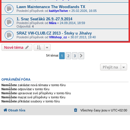
Lawn Maintenance The Woodlands TX
Poslední příspěvek od
kaitlynTwive
«
25.02.2026, 16:05
1. Sraz Seaťáků 26.9.-27.9.2014
Poslední příspěvek od
Mára
«
24.09.2014, 18:59
Odpovědi:
4
SRAZ VW-CLUB.CZ 2013 - Štoky u Jihalvy
Poslední příspěvek od
VWshop_cz
«
30.07.2013, 19:40
Nové téma
1
2
3
Další
54 témat
Přejít na
OPRÁVNĚNÍ FÓRA
Nemůžete
zakládat nová témata v tomto fóru
Nemůžete
odpovídat v tomto fóru
Nemůžete
upravovat své příspěvky v tomto fóru
Nemůžete
mazat své příspěvky v tomto fóru
Nemůžete
přikládat soubory v tomto fóru
Obsah fóra
Všechny časy jsou v
UTC+02:00