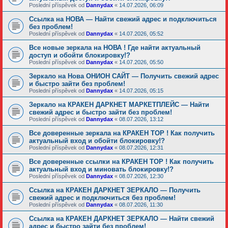
Poslední příspěvek od
Dannydax
«
14.07.2026, 06:09
Ссылка на НОВА — Найти свежий адрес и подключиться
без проблем!
Poslední příspěvek od
Dannydax
«
14.07.2026, 05:52
Все новые зеркала на НОВА ! Где найти актуальный
доступ и обойти блокировку!?
Poslední příspěvek od
Dannydax
«
14.07.2026, 05:50
Зеркало на Нова ОНИОН САЙТ — Получить свежий адрес
и быстро зайти без проблем!
Poslední příspěvek od
Dannydax
«
14.07.2026, 05:15
Зеркало на КРАКЕН ДАРКНЕТ МАРКЕТПЛЕЙС — Найти
свежий адрес и быстро зайти без проблем!
Poslední příspěvek od
Dannydax
«
08.07.2026, 13:12
Все доверенные зеркала на КРАКЕН ТОР ! Как получить
актуальный вход и обойти блокировку!?
Poslední příspěvek od
Dannydax
«
08.07.2026, 12:31
Все доверенные ссылки на КРАКЕН ТОР ! Как получить
актуальный вход и миновать блокировку!?
Poslední příspěvek od
Dannydax
«
08.07.2026, 12:30
Ссылка на КРАКЕН ДАРКНЕТ ЗЕРКАЛО — Получить
свежий адрес и подключиться без проблем!
Poslední příspěvek od
Dannydax
«
08.07.2026, 11:30
Ссылка на КРАКЕН ДАРКНЕТ ЗЕРКАЛО — Найти свежий
адрес и быстро зайти без проблем!