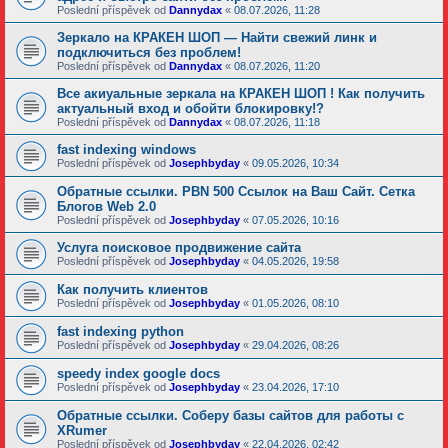
Poslední příspěvek od
Dannydax
«
08.07.2026, 11:28
Зеркало на КРАКЕН ШОП — Найти свежий линк и
подключиться без проблем!
Poslední příspěvek od
Dannydax
«
08.07.2026, 11:20
Все акиуальные зеркала на КРАКЕН ШОП ! Как получить
актуальный вход и обойти блокировку!?
Poslední příspěvek od
Dannydax
«
08.07.2026, 11:18
fast indexing windows
Poslední příspěvek od
Josephbyday
«
09.05.2026, 10:34
Обратные ссылки. PBN 500 Ссылок на Ваш Сайт. Сетка
Блогов Web 2.0
Poslední příspěvek od
Josephbyday
«
07.05.2026, 10:16
Услуга поисковое продвижение сайта
Poslední příspěvek od
Josephbyday
«
04.05.2026, 19:58
Как получить клиентов
Poslední příspěvek od
Josephbyday
«
01.05.2026, 08:10
fast indexing python
Poslední příspěvek od
Josephbyday
«
29.04.2026, 08:26
speedy index google docs
Poslední příspěvek od
Josephbyday
«
23.04.2026, 17:10
Обратные ссылки. Соберу базы сайтов для работы с
XRumer
Poslední příspěvek od
Josephbyday
«
22.04.2026, 02:42