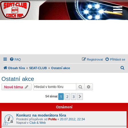
FAQ
Registrovat
Přihlásit se
H
Obsah fóra
SEAT-CLUB
Ostatní akce
l
Ostatní akce
e
Hledat
Pokročilé hledání
Nové téma
d
a
1
2
3
Další
54 témat
t
Oznámení
Konkurz na moderátora fóra
Poslední příspěvek od
PoMa
«
20.07.2012, 22:34
Napsal v
Club & Web