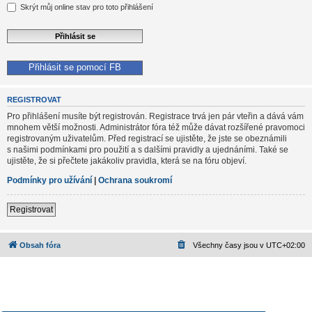
Skrýt můj online stav pro toto přihlášení
Přihlásit se pomocí FB
REGISTROVAT
Pro přihlášení musíte být registrován. Registrace trvá jen pár vteřin a dává vám
mnohem větší možnosti. Administrátor fóra též může dávat rozšířené pravomoci
registrovaným uživatelům. Před registrací se ujistěte, že jste se obeznámili
s našimi podmínkami pro použití a s dalšími pravidly a ujednáními. Také se
ujistěte, že si přečtete jakákoliv pravidla, která se na fóru objeví.
Podmínky pro užívání
|
Ochrana soukromí
Registrovat
Obsah fóra
Všechny časy jsou v
UTC+02:00