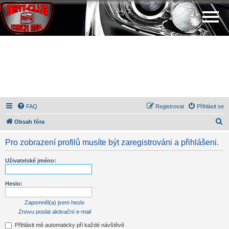
FAQ
Registrovat
Přihlásit se
H
Obsah fóra
l
Pro zobrazení profilů musíte být zaregistrováni a přihlášeni.
e
d
Uživatelské jméno:
a
t
Heslo:
Zapomněl(a) jsem heslo
Znovu poslat aktivační e-mail
Přihlásit mě automaticky při každé návštěvě