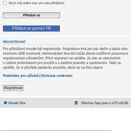
Skrýt můj online stav pro toto přihlášení
Přihlásit se pomocí FB
REGISTROVAT
Pro přihlášení musíte být registrován. Registrace trvá jen pár vteřin a dává vám
mnohem větší možnosti. Administrátor fóra též může dávat rozšířené pravomoci
registrovaným uživatelům. Před registrací se ujistěte, že jste se obeznámili
s našimi podmínkami pro použití a s dalšími pravidly a ujednáními. Také se
ujistěte, že si přečtete jakákoliv pravidla, která se na fóru objeví.
Podmínky pro užívání
|
Ochrana soukromí
Registrovat
Obsah fóra
Všechny časy jsou v
UTC+02:00