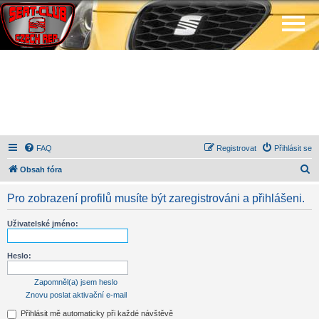
FAQ
Registrovat
Přihlásit se
H
Obsah fóra
l
Pro zobrazení profilů musíte být zaregistrováni a přihlášeni.
e
d
Uživatelské jméno:
a
t
Heslo:
Zapomněl(a) jsem heslo
Znovu poslat aktivační e-mail
Přihlásit mě automaticky při každé návštěvě