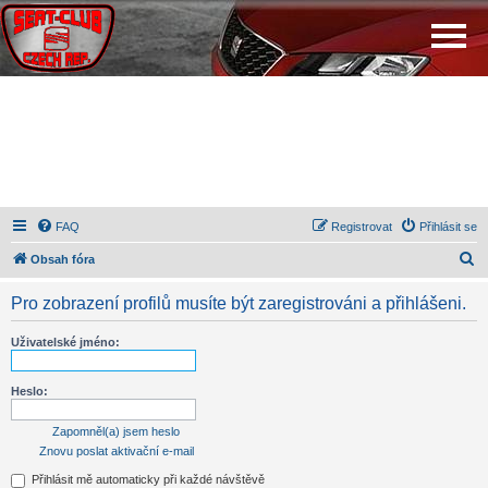
FAQ
Registrovat
Přihlásit se
H
Obsah fóra
l
Pro zobrazení profilů musíte být zaregistrováni a přihlášeni.
e
d
Uživatelské jméno:
a
t
Heslo:
Zapomněl(a) jsem heslo
Znovu poslat aktivační e-mail
Přihlásit mě automaticky při každé návštěvě