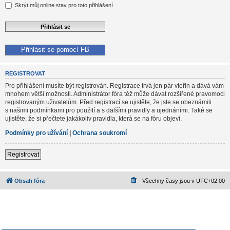
Skrýt můj online stav pro toto přihlášení
Přihlásit se pomocí FB
REGISTROVAT
Pro přihlášení musíte být registrován. Registrace trvá jen pár vteřin a dává vám
mnohem větší možnosti. Administrátor fóra též může dávat rozšířené pravomoci
registrovaným uživatelům. Před registrací se ujistěte, že jste se obeznámili
s našimi podmínkami pro použití a s dalšími pravidly a ujednáními. Také se
ujistěte, že si přečtete jakákoliv pravidla, která se na fóru objeví.
Podmínky pro užívání
|
Ochrana soukromí
Registrovat
Obsah fóra
Všechny časy jsou v
UTC+02:00