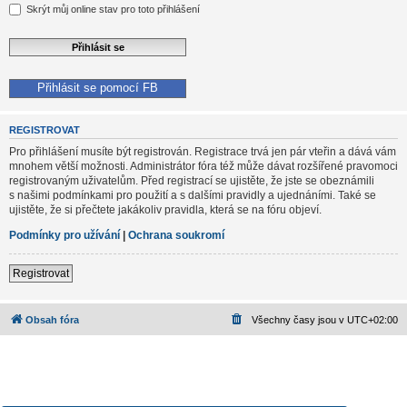
Skrýt můj online stav pro toto přihlášení
Přihlásit se pomocí FB
REGISTROVAT
Pro přihlášení musíte být registrován. Registrace trvá jen pár vteřin a dává vám
mnohem větší možnosti. Administrátor fóra též může dávat rozšířené pravomoci
registrovaným uživatelům. Před registrací se ujistěte, že jste se obeznámili
s našimi podmínkami pro použití a s dalšími pravidly a ujednáními. Také se
ujistěte, že si přečtete jakákoliv pravidla, která se na fóru objeví.
Podmínky pro užívání
|
Ochrana soukromí
Registrovat
Obsah fóra
Všechny časy jsou v
UTC+02:00