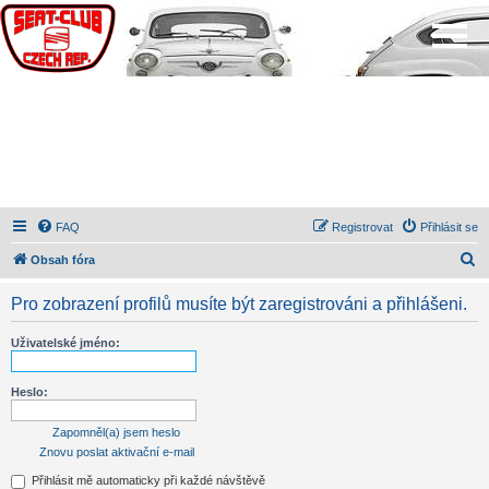
FAQ
Registrovat
Přihlásit se
H
Obsah fóra
l
Pro zobrazení profilů musíte být zaregistrováni a přihlášeni.
e
d
Uživatelské jméno:
a
t
Heslo:
Zapomněl(a) jsem heslo
Znovu poslat aktivační e-mail
Přihlásit mě automaticky při každé návštěvě