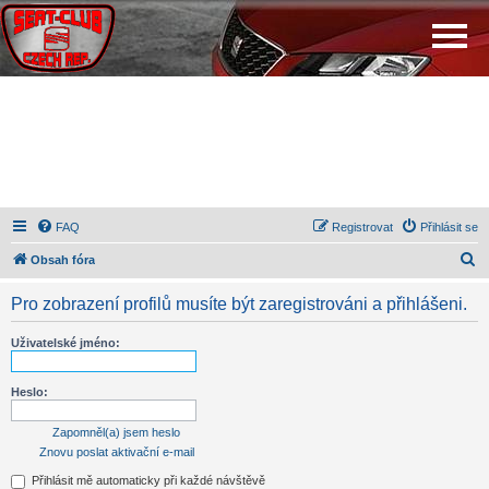
FAQ
Registrovat
Přihlásit se
H
Obsah fóra
l
Pro zobrazení profilů musíte být zaregistrováni a přihlášeni.
e
d
Uživatelské jméno:
a
t
Heslo:
Zapomněl(a) jsem heslo
Znovu poslat aktivační e-mail
Přihlásit mě automaticky při každé návštěvě