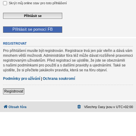
Skrýt můj online stav pro toto přihlášení
Přihlásit se pomocí FB
REGISTROVAT
Pro přihlášení musíte být registrován. Registrace trvá jen pár vteřin a dává vám
mnohem větší možnosti. Administrátor fóra též může dávat rozšířené pravomoci
registrovaným uživatelům. Před registrací se ujistěte, že jste se obeznámili
s našimi podmínkami pro použití a s dalšími pravidly a ujednáními. Také se
ujistěte, že si přečtete jakákoliv pravidla, která se na fóru objeví.
Podmínky pro užívání
|
Ochrana soukromí
Registrovat
Obsah fóra
Všechny časy jsou v
UTC+02:00