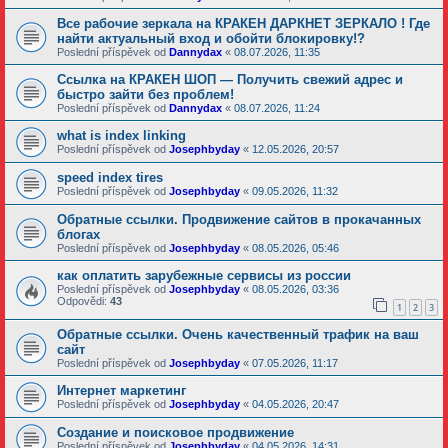
Все рабочие зеркала на КРАКЕН ДАРКНЕТ ЗЕРКАЛО ! Где
найти актуальный вход и обойти блокировку!?
Poslední příspěvek od
Dannydax
«
08.07.2026, 11:35
Ссылка на КРАКЕН ШОП — Получить свежий адрес и
быстро зайти без проблем!
Poslední příspěvek od
Dannydax
«
08.07.2026, 11:24
what is index linking
Poslední příspěvek od
Josephbyday
«
12.05.2026, 20:57
speed index tires
Poslední příspěvek od
Josephbyday
«
09.05.2026, 11:32
Обратные ссылки. Продвижение сайтов в прокачанных
блогах
Poslední příspěvek od
Josephbyday
«
08.05.2026, 05:46
как оплатить зарубежные сервисы из россии
Poslední příspěvek od
Josephbyday
«
08.05.2026, 03:36
Odpovědi:
43
1
2
3
Обратные ссылки. Очень качественный трафик на ваш
сайт
Poslední příspěvek od
Josephbyday
«
07.05.2026, 11:17
Интернет маркетинг
Poslední příspěvek od
Josephbyday
«
04.05.2026, 20:47
Создание и поисковое продвижение
Poslední příspěvek od
Josephbyday
«
04.05.2026, 14:31