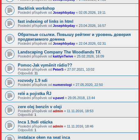
Backlink workshop
Poslední příspěvek od
Josephbyday
«
02.05.2026, 19:11
fast indexing of links in html
Poslední příspěvek od
Josephbyday
«
23.04.2026, 16:57
Обратные ссылки. Повышу рейтинг и уровень доверия
продвигаемого домена
Poslední příspěvek od
Josephbyday
«
22.04.2026, 02:31
Landscaping Company The Woodlands TX
Poslední příspěvek od
kaitlynTwive
«
25.02.2026, 16:09
Pomoc-Jak vyměnit rádio??
Poslední příspěvek od
PeterS
«
27.07.2021, 10:02
Odpovědi:
11
rozvody 1.9 sdi
Poslední příspěvek od
numerologi
«
27.05.2020, 22:50
relé a pojistka ŘJ
Poslední příspěvek od
v.pavel
«
29.05.2018, 13:44
zere olej benzín v oleji
Poslední příspěvek od
admin
«
11.11.2016, 18:53
Odpovědi:
1
Inca 1.9sdi otázka
Poslední příspěvek od
admin
«
11.11.2016, 18:46
Odpovědi:
1
instalace oken na seat inca