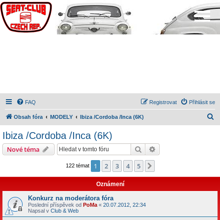
FAQ
Registrovat
Přihlásit se
H
Obsah fóra
MODELY
Ibiza /Cordoba /Inca (6K)
l
Ibiza /Cordoba /Inca (6K)
e
Hledat
Pokročilé hledání
Nové téma
d
a
1
2
3
4
5
Další
122 témat
t
Oznámení
Konkurz na moderátora fóra
Poslední příspěvek od
PoMa
«
20.07.2012, 22:34
Napsal v
Club & Web