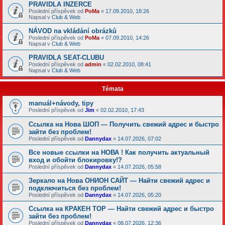
PRAVIDLA INZERCE
Poslední příspěvek od
PoMa
«
17.09.2010, 18:26
Napsal v
Club & Web
NÁVOD na vkládání obrázků
Poslední příspěvek od
PoMa
«
07.09.2010, 14:26
Napsal v
Club & Web
PRAVIDLA SEAT-CLUBU
Poslední příspěvek od
admin
«
02.02.2010, 08:41
Napsal v
Club & Web
Témata
manuál+návody, tipy
Poslední příspěvek od
Jim
«
02.02.2010, 17:43
Ссылка на Нова ШОП — Получить свежий адрес и быстро
зайти без проблем!
Poslední příspěvek od
Dannydax
«
14.07.2026, 07:02
Все новые ссылки на НОВА ! Как получить актуальный
вход и обойти блокировку!?
Poslední příspěvek od
Dannydax
«
14.07.2026, 05:58
Зеркало на Нова ОНИОН САЙТ — Найти свежий адрес и
подключиться без проблем!
Poslední příspěvek od
Dannydax
«
14.07.2026, 05:20
Ссылка на КРАКЕН ТОР — Найти свежий адрес и быстро
зайти без проблем!
Poslední příspěvek od
Dannydax
«
08.07.2026, 12:36