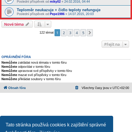
Poslední příspěvek od
miky02
«
24.02.2016, 04:44
Teploměr neukazuje + čidlo teploty nefunguje
Poslední příspěvek od
Pepe1986
«
14.07.2015, 20:03
Nové téma
1
2
3
4
5
Další
122 témat
Přejít na
OPRÁVNĚNÍ FÓRA
Nemůžete
zakládat nová témata v tomto fóru
Nemůžete
odpovídat v tomto fóru
Nemůžete
upravovat své příspěvky v tomto fóru
Nemůžete
mazat své příspěvky v tomto fóru
Nemůžete
přikládat soubory v tomto fóru
Obsah fóra
Všechny časy jsou v
UTC+02:00
Tato stránka používá cookies k zajištění správné