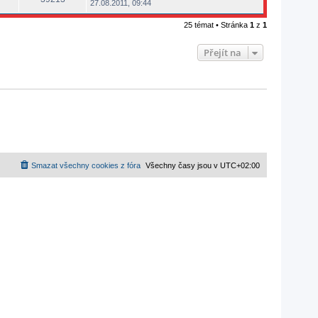
27.08.2011, 09:44
25 témat • Stránka
1
z
1
Přejít na
Smazat všechny cookies z fóra
Všechny časy jsou v
UTC+02:00