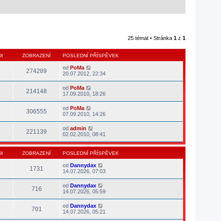
25 témat • Stránka
1
z
1
I
ZOBRAZENÍ
POSLEDNÍ PŘÍSPĚVEK
od
PoMa
274289
20.07.2012, 22:34
od
PoMa
214148
17.09.2010, 18:26
od
PoMa
306555
07.09.2010, 14:26
od
admin
221139
02.02.2010, 08:41
I
ZOBRAZENÍ
POSLEDNÍ PŘÍSPĚVEK
od
Dannydax
1731
14.07.2026, 07:03
od
Dannydax
716
14.07.2026, 05:59
od
Dannydax
701
14.07.2026, 05:21