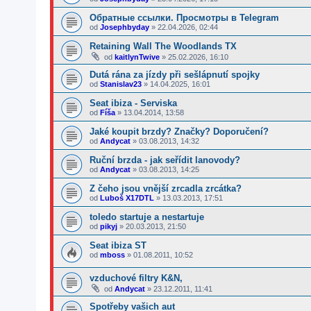
Обратные ссылки. Просмотры в Telegram
od
Josephbyday
»
22.04.2026, 02:44
Retaining Wall The Woodlands TX
od
kaitlynTwive
»
25.02.2026, 16:10
Dutá rána za jízdy při sešlápnutí spojky
od
Stanislav23
»
14.04.2025, 16:01
Seat ibiza - Serviska
od
Fíša
»
13.04.2014, 13:58
Jaké koupit brzdy? Značky? Doporučení?
od
Andycat
»
03.08.2013, 14:32
Ruční brzda - jak seřídit lanovody?
od
Andycat
»
03.08.2013, 14:25
Z čeho jsou vnější zrcadla zrcátka?
od
Luboš X17DTL
»
13.03.2013, 17:51
toledo startuje a nestartuje
od
pikyj
»
20.03.2013, 21:50
Seat ibiza ST
od
mboss
»
01.08.2011, 10:52
vzduchové filtry K&N,
od
Andycat
»
23.12.2011, 11:41
Spotřeby vašich aut