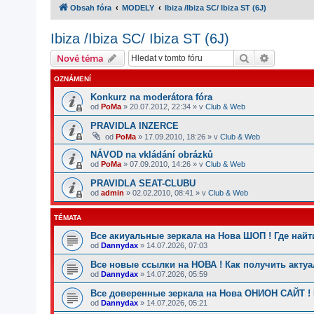
Obsah fóra
MODELY
Ibiza /Ibiza SC/ Ibiza ST (6J)
Ibiza /Ibiza SC/ Ibiza ST (6J)
Hledat
Pokročilé
Nové téma
OZNÁMENÍ
Konkurz na moderátora fóra
od
PoMa
»
20.07.2012, 22:34
» v
Club & Web
PRAVIDLA INZERCE
od
PoMa
»
17.09.2010, 18:26
» v
Club & Web
NÁVOD na vkládání obrázků
od
PoMa
»
07.09.2010, 14:26
» v
Club & Web
PRAVIDLA SEAT-CLUBU
od
admin
»
02.02.2010, 08:41
» v
Club & Web
TÉMATA
Все акиуальные зеркала на Нова ШОП ! Где найт
od
Dannydax
»
14.07.2026, 07:03
Все новые ссылки на НОВА ! Как получить акту
od
Dannydax
»
14.07.2026, 05:59
Все доверенные зеркала на Нова ОНИОН САЙТ ! 
od
Dannydax
»
14.07.2026, 05:21