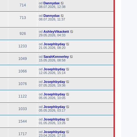
od
Dannydax
714
08.07.2026, 12:38
od
Dannydax
713
08.07.2026, 11:37
od
AshleyVikackett
926
29.05.2026, 04:33
od
Josephbyday
1233
21.05.2026, 08:20
od
SarahKennerley
1049
15.05.2026, 08:58
od
Josephbyday
1066
12.05.2026, 15:14
od
Josephbyday
1076
07.05.2026, 19:36
od
Josephbyday
1122
05.05.2026, 10:05
od
Josephbyday
1033
05.05.2026, 03:17
od
Josephbyday
1544
01.05.2026, 13:26
od
Josephbyday
1717
23.04.2026, 17:15