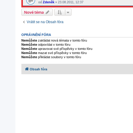
od
Zdeněk
»
23.08.2011, 12:37
Nové téma
Vrátit se na Obsah fóra
OPRÁVNĚNÍ FÓRA
Nemůžete
zakládat nová témata v tomto fóru
Nemůžete
odpovídat v tomto fóru
Nemůžete
upravovat své příspěvky v tomto fóru
Nemůžete
mazat své příspěvky v tomto fóru
Nemůžete
přikládat soubory v tomto fóru
Obsah fóra