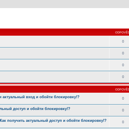
 hledání
ODPOVĚD
0
0
0
0
ODPOVĚD
и актуальный вход и обойти блокировку!?
0
альный доступ и обойти блокировку!?
0
Как получить актуальный доступ и обойти блокировку!?
0