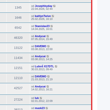
od
Josephbyday
1345
22.04.2026, 02:44
od
kaitlynTwive
1646
25.02.2026, 16:10
od
Stanislav23
6542
14.04.2025, 16:01
od
Andycat
46320
07.05.2014, 15:49
od
DAVEMO
13122
03.08.2013, 22:00
od
Andycat
11434
03.08.2013, 14:25
od
Luboš X17DTL
12151
30.03.2013, 09:49
od
DAVEMO
12110
21.03.2013, 21:19
od
Andycat
42527
14.02.2013, 16:21
od
luk
27224
02.01.2012, 22:09
od
mask23
39213