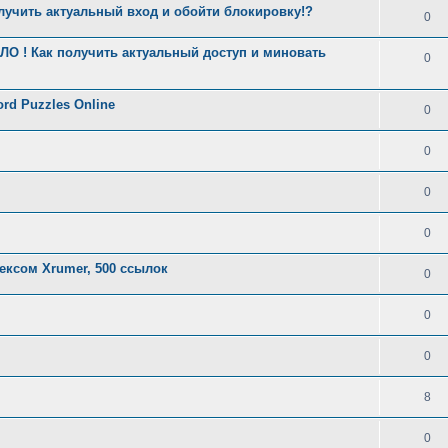
лучить актуальный вход и обойти блокировку!?
0
О ! Как получить актуальный доступ и миновать
0
ord Puzzles Online
0
0
0
0
ксом Xrumer, 500 ссылок
0
0
0
8
0