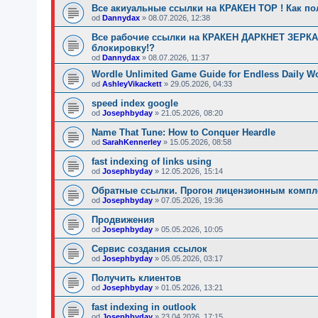
Все акиуальные ссылки на КРАКЕН ТОР ! Как по
od
Dannydax
»
08.07.2026, 12:38
Все рабочие ссылки на КРАКЕН ДАРКНЕТ ЗЕРКАЛ
блокировку!?
od
Dannydax
»
08.07.2026, 11:37
Wordle Unlimited Game Guide for Endless Daily W
od
AshleyVikackett
»
29.05.2026, 04:33
speed index google
od
Josephbyday
»
21.05.2026, 08:20
Name That Tune: How to Conquer Heardle
od
SarahKennerley
»
15.05.2026, 08:58
fast indexing of links using
od
Josephbyday
»
12.05.2026, 15:14
Обратные ссылки. Прогон лицензионным компле
od
Josephbyday
»
07.05.2026, 19:36
Продвижения
od
Josephbyday
»
05.05.2026, 10:05
Сервис создания ссылок
od
Josephbyday
»
05.05.2026, 03:17
Получить клиентов
od
Josephbyday
»
01.05.2026, 13:21
fast indexing in outlook
od
Josephbyday
»
23.04.2026, 17:15