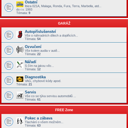
Ostatní
Ibiza 021A, Malaga, Ronda, Fura, Terra, Marbella, atd...
do r.v. 1993
Témata:
9
GARÁŽ
Autopříslušenství
Vše o náhradních dílech a doplňcích...
Témata:
54
Ozvučení
Vše kolem audia v autě...
Témata:
22
Nářadí
S čím na jakou věc...
Témata:
12
Diagnostika
VAG, chybové kódy apod.
Témata:
21
Servis
Vše co se týka servisu automobilů ...
Témata:
61
FREE Zone
Pokec a zábava
Tlachání o všem možném...
Témata:
63