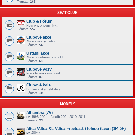
Témata:
163
SEAT-CLUB
Club & Fórum
Novinky, připomínky...
Témata:
5579
Clubové akce
Akce a srazy clubu
Témata:
56
Ostatní akce
Akce pořádané mimo club
Témata:
54
Clubové vozy
Představení vašich aut
Témata:
97
Clubové kola
Pro fanoušky cyklistiky
Témata:
19
MODELY
Alhambra (7V)
r.v. 1996-2001 + facelift 2001-2010, 2011+
Témata:
23
Altea /Altea XL /Altea Freetrack /Toledo /Leon (1P, 5P)
r.v. 2004+