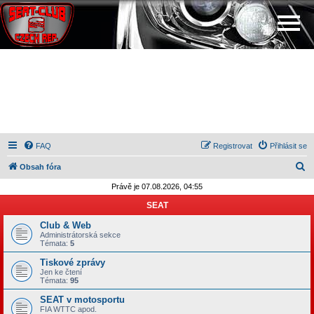
FAQ
Registrovat
Přihlásit se
H
Obsah fóra
l
Právě je 07.08.2026, 04:55
e
SEAT
d
Club & Web
a
Administrátorská sekce
Témata:
5
t
Tiskové zprávy
Jen ke čtení
Témata:
95
SEAT v motosportu
FIA WTTC apod.