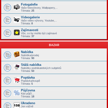
Fotogalefie
Vaše fotovýtvory, Wallpapery,...
Témata:
25
Videogalerie
Vaše video výtvory, Youtube,...
Témata:
8
Zajímavosti
Vše, co by mohlo být zajímavé
Témata:
37
BAZAR
Nabídka
Nabídka/prodej
Témata:
90
Stálá nabídka
Nabídky podnikatelských subjektů
Témata:
50
Poptávka
Poptávka/koupě
Témata:
5
Půjčovna
Kdo půjčí...
Témata:
18
Ukradeno
Jen vážně