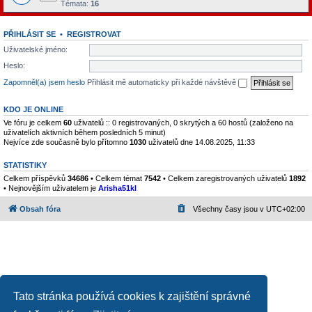
Témata:
16
PŘIHLÁSIT SE
•
REGISTROVAT
Uživatelské jméno:
Heslo:
Zapomněl(a) jsem heslo
Přihlásit mě automaticky při každé návštěvě
KDO JE ONLINE
Ve fóru je celkem
60
uživatelů :: 0 registrovaných, 0 skrytých a 60 hostů (založeno na
uživatelích aktivních během posledních 5 minut)
Nejvíce zde současně bylo přítomno
1030
uživatelů dne 14.08.2025, 11:33
STATISTIKY
Celkem příspěvků
34686
• Celkem témat
7542
• Celkem zaregistrovaných uživatelů
1892
• Nejnovějším uživatelem je
Arisha51kl
Obsah fóra
Všechny časy jsou v
UTC+02:00
Tato stránka používá cookies k zajištění správné