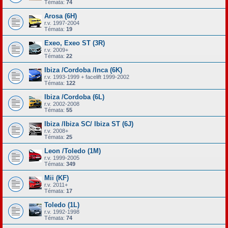
Témata:
74
Arosa (6H)
r.v. 1997-2004
Témata:
19
Exeo, Exeo ST (3R)
r.v. 2009+
Témata:
22
Ibiza /Cordoba /Inca (6K)
r.v. 1993-1999 + facelift 1999-2002
Témata:
122
Ibiza /Cordoba (6L)
r.v. 2002-2008
Témata:
55
Ibiza /Ibiza SC/ Ibiza ST (6J)
r.v. 2008+
Témata:
25
Leon /Toledo (1M)
r.v. 1999-2005
Témata:
349
Mii (KF)
r.v. 2011+
Témata:
17
Toledo (1L)
r.v. 1992-1998
Témata:
74