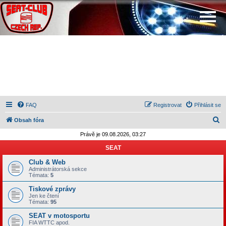
FAQ
Registrovat
Přihlásit se
H
Obsah fóra
l
Právě je 09.08.2026, 03:27
e
SEAT
d
Club & Web
a
Administrátorská sekce
Témata:
5
t
Tiskové zprávy
Jen ke čtení
Témata:
95
SEAT v motosportu
FIA WTTC apod.