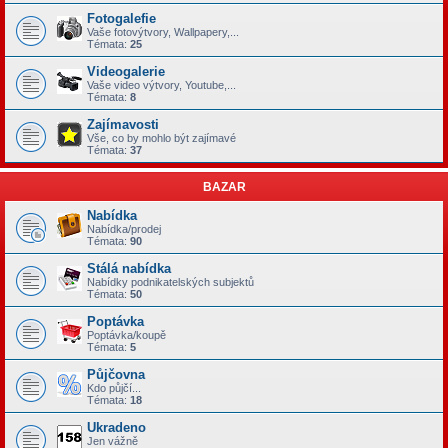
Fotogalefie
Vaše fotovýtvory, Wallpapery,...
Témata:
25
Videogalerie
Vaše video výtvory, Youtube,...
Témata:
8
Zajímavosti
Vše, co by mohlo být zajímavé
Témata:
37
BAZAR
Nabídka
Nabídka/prodej
Témata:
90
Stálá nabídka
Nabídky podnikatelských subjektů
Témata:
50
Poptávka
Poptávka/koupě
Témata:
5
Půjčovna
Kdo půjčí...
Témata:
18
Ukradeno
Jen vážně