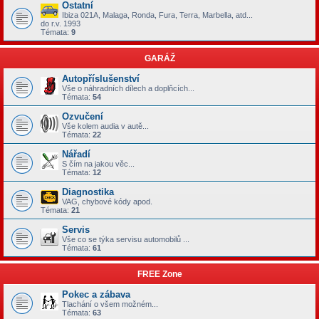
Ostatní
Ibiza 021A, Malaga, Ronda, Fura, Terra, Marbella, atd...
do r.v. 1993
Témata:
9
GARÁŽ
Autopříslušenství
Vše o náhradních dílech a doplňcích...
Témata:
54
Ozvučení
Vše kolem audia v autě...
Témata:
22
Nářadí
S čím na jakou věc...
Témata:
12
Diagnostika
VAG, chybové kódy apod.
Témata:
21
Servis
Vše co se týka servisu automobilů ...
Témata:
61
FREE Zone
Pokec a zábava
Tlachání o všem možném...
Témata:
63