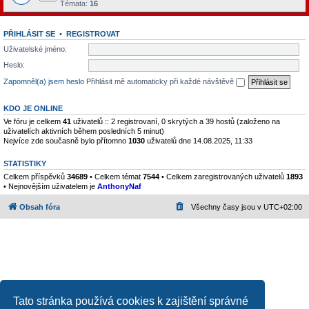
Témata:
16
PŘIHLÁSIT SE
•
REGISTROVAT
Uživatelské jméno:
Heslo:
Zapomněl(a) jsem heslo
Přihlásit mě automaticky při každé návštěvě
KDO JE ONLINE
Ve fóru je celkem
41
uživatelů :: 2 registrovaní, 0 skrytých a 39 hostů (založeno na
uživatelích aktivních během posledních 5 minut)
Nejvíce zde současně bylo přítomno
1030
uživatelů dne 14.08.2025, 11:33
STATISTIKY
Celkem příspěvků
34689
• Celkem témat
7544
• Celkem zaregistrovaných uživatelů
1893
• Nejnovějším uživatelem je
AnthonyNaf
Obsah fóra
Všechny časy jsou v
UTC+02:00
Tato stránka používá cookies k zajištění správné