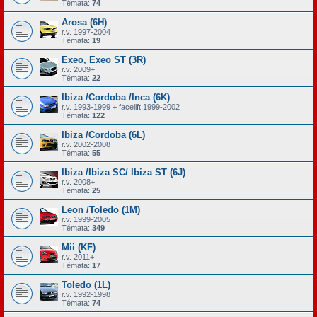
Témata:
74
Arosa (6H)
r.v. 1997-2004
Témata:
19
Exeo, Exeo ST (3R)
r.v. 2009+
Témata:
22
Ibiza /Cordoba /Inca (6K)
r.v. 1993-1999 + facelift 1999-2002
Témata:
122
Ibiza /Cordoba (6L)
r.v. 2002-2008
Témata:
55
Ibiza /Ibiza SC/ Ibiza ST (6J)
r.v. 2008+
Témata:
25
Leon /Toledo (1M)
r.v. 1999-2005
Témata:
349
Mii (KF)
r.v. 2011+
Témata:
17
Toledo (1L)
r.v. 1992-1998
Témata:
74