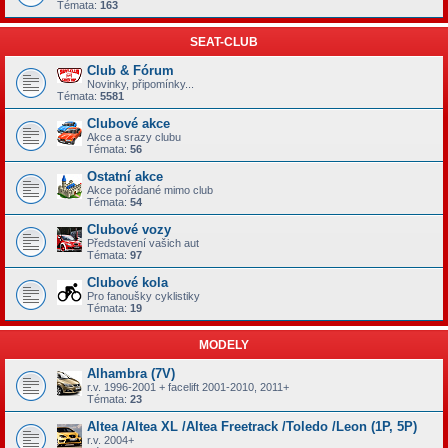
Témata:
163
SEAT-CLUB
Club & Fórum
Novinky, připomínky...
Témata:
5581
Clubové akce
Akce a srazy clubu
Témata:
56
Ostatní akce
Akce pořádané mimo club
Témata:
54
Clubové vozy
Představení vašich aut
Témata:
97
Clubové kola
Pro fanoušky cyklistiky
Témata:
19
MODELY
Alhambra (7V)
r.v. 1996-2001 + facelift 2001-2010, 2011+
Témata:
23
Altea /Altea XL /Altea Freetrack /Toledo /Leon (1P, 5P)
r.v. 2004+