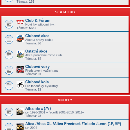
Témata:
163
SEAT-CLUB
Club & Fórum
Novinky, připomínky...
Témata:
5581
Clubové akce
Akce a srazy clubu
Témata:
56
Ostatní akce
Akce pořádané mimo club
Témata:
54
Clubové vozy
Představení vašich aut
Témata:
97
Clubové kola
Pro fanoušky cyklistiky
Témata:
19
MODELY
Alhambra (7V)
r.v. 1996-2001 + facelift 2001-2010, 2011+
Témata:
23
Altea /Altea XL /Altea Freetrack /Toledo /Leon (1P, 5P)
r.v. 2004+