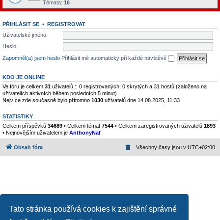
Témata:
16
PŘIHLÁSIT SE
•
REGISTROVAT
Uživatelské jméno:
Heslo:
Zapomněl(a) jsem heslo
Přihlásit mě automaticky při každé návštěvě
KDO JE ONLINE
Ve fóru je celkem
31
uživatelů :: 0 registrovaných, 0 skrytých a 31 hostů (založeno na
uživatelích aktivních během posledních 5 minut)
Nejvíce zde současně bylo přítomno
1030
uživatelů dne 14.08.2025, 11:33
STATISTIKY
Celkem příspěvků
34689
• Celkem témat
7544
• Celkem zaregistrovaných uživatelů
1893
• Nejnovějším uživatelem je
AnthonyNaf
Obsah fóra
Všechny časy jsou v
UTC+02:00
Tato stránka používá cookies k zajištění správné