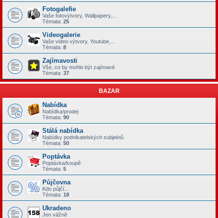
Fotogalefie
Vaše fotovýtvory, Wallpapery,...
Témata:
25
Videogalerie
Vaše video výtvory, Youtube,...
Témata:
8
Zajímavosti
Vše, co by mohlo být zajímavé
Témata:
37
BAZAR
Nabídka
Nabídka/prodej
Témata:
90
Stálá nabídka
Nabídky podnikatelských subjektů
Témata:
50
Poptávka
Poptávka/koupě
Témata:
5
Půjčovna
Kdo půjčí...
Témata:
18
Ukradeno
Jen vážně