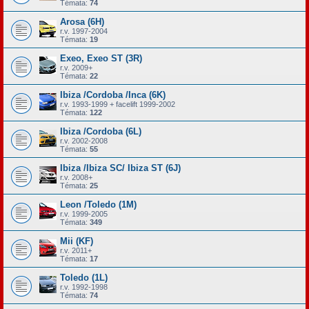
Témata:
74
Arosa (6H)
r.v. 1997-2004
Témata:
19
Exeo, Exeo ST (3R)
r.v. 2009+
Témata:
22
Ibiza /Cordoba /Inca (6K)
r.v. 1993-1999 + facelift 1999-2002
Témata:
122
Ibiza /Cordoba (6L)
r.v. 2002-2008
Témata:
55
Ibiza /Ibiza SC/ Ibiza ST (6J)
r.v. 2008+
Témata:
25
Leon /Toledo (1M)
r.v. 1999-2005
Témata:
349
Mii (KF)
r.v. 2011+
Témata:
17
Toledo (1L)
r.v. 1992-1998
Témata:
74