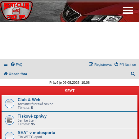
FAQ
Registrovat
Přihlásit se
H
Obsah fóra
l
Právě je 09.08.2026, 10:08
e
SEAT
d
Club & Web
a
Administrátorská sekce
Témata:
5
t
Tiskové zprávy
Jen ke čtení
Témata:
95
SEAT v motosportu
FIA WTTC apod.