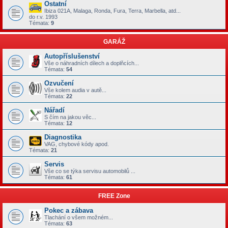
Ostatní
Ibiza 021A, Malaga, Ronda, Fura, Terra, Marbella, atd...
do r.v. 1993
Témata:
9
GARÁŽ
Autopříslušenství
Vše o náhradních dílech a doplňcích...
Témata:
54
Ozvučení
Vše kolem audia v autě...
Témata:
22
Nářadí
S čím na jakou věc...
Témata:
12
Diagnostika
VAG, chybové kódy apod.
Témata:
21
Servis
Vše co se týka servisu automobilů ...
Témata:
61
FREE Zone
Pokec a zábava
Tlachání o všem možném...
Témata:
63