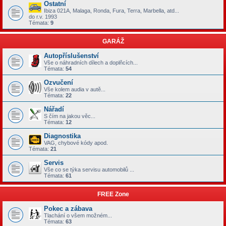
Ostatní
Ibiza 021A, Malaga, Ronda, Fura, Terra, Marbella, atd...
do r.v. 1993
Témata:
9
GARÁŽ
Autopříslušenství
Vše o náhradních dílech a doplňcích...
Témata:
54
Ozvučení
Vše kolem audia v autě...
Témata:
22
Nářadí
S čím na jakou věc...
Témata:
12
Diagnostika
VAG, chybové kódy apod.
Témata:
21
Servis
Vše co se týka servisu automobilů ...
Témata:
61
FREE Zone
Pokec a zábava
Tlachání o všem možném...
Témata:
63