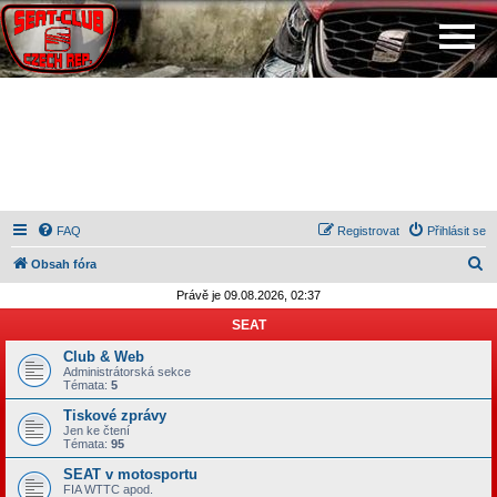
FAQ
Registrovat
Přihlásit se
H
Obsah fóra
l
Právě je 09.08.2026, 02:37
e
SEAT
d
Club & Web
a
Administrátorská sekce
Témata:
5
t
Tiskové zprávy
Jen ke čtení
Témata:
95
SEAT v motosportu
FIA WTTC apod.