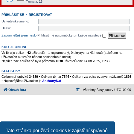
Témata:
16
PŘIHLÁSIT SE
•
REGISTROVAT
Uživatelské jméno:
Heslo:
Zapomněl(a) jsem heslo
Přihlásit mě automaticky při každé návštěvě
KDO JE ONLINE
Ve fóru je celkem
42
uživatelů :: 1 registrovaný, 0 skrytých a 41 hostů (založeno na
uživatelích aktivních během posledních 5 minut)
Nejvíce zde současně bylo přítomno
1030
uživatelů dne 14.08.2025, 11:33
STATISTIKY
Celkem příspěvků
34689
• Celkem témat
7544
• Celkem zaregistrovaných uživatelů
1893
• Nejnovějším uživatelem je
AnthonyNaf
Obsah fóra
Všechny časy jsou v
UTC+02:00
Tato stránka používá cookies k zajištění správné