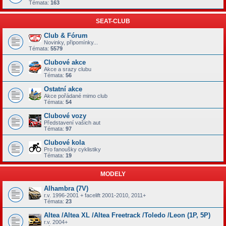
Témata:
163
SEAT-CLUB
Club & Fórum
Novinky, připomínky...
Témata:
5579
Clubové akce
Akce a srazy clubu
Témata:
56
Ostatní akce
Akce pořádané mimo club
Témata:
54
Clubové vozy
Představení vašich aut
Témata:
97
Clubové kola
Pro fanoušky cyklistiky
Témata:
19
MODELY
Alhambra (7V)
r.v. 1996-2001 + facelift 2001-2010, 2011+
Témata:
23
Altea /Altea XL /Altea Freetrack /Toledo /Leon (1P, 5P)
r.v. 2004+