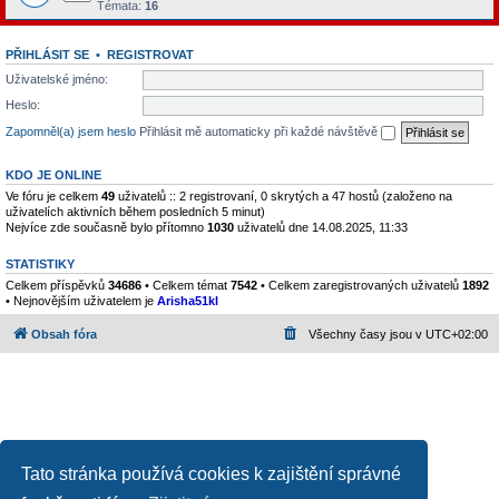
Témata:
16
PŘIHLÁSIT SE
•
REGISTROVAT
Uživatelské jméno:
Heslo:
Zapomněl(a) jsem heslo
Přihlásit mě automaticky při každé návštěvě
KDO JE ONLINE
Ve fóru je celkem
49
uživatelů :: 2 registrovaní, 0 skrytých a 47 hostů (založeno na
uživatelích aktivních během posledních 5 minut)
Nejvíce zde současně bylo přítomno
1030
uživatelů dne 14.08.2025, 11:33
STATISTIKY
Celkem příspěvků
34686
• Celkem témat
7542
• Celkem zaregistrovaných uživatelů
1892
• Nejnovějším uživatelem je
Arisha51kl
Obsah fóra
Všechny časy jsou v
UTC+02:00
Tato stránka používá cookies k zajištění správné