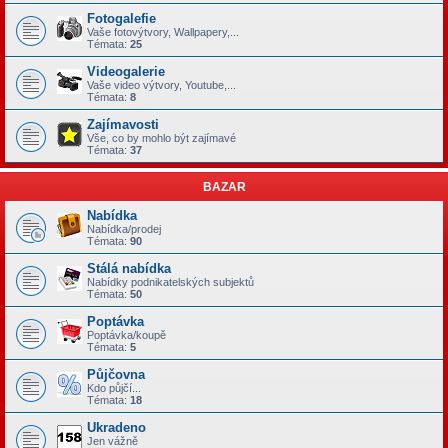
Fotogalefie
Vaše fotovýtvory, Wallpapery,...
Témata:
25
Videogalerie
Vaše video výtvory, Youtube,...
Témata:
8
Zajímavosti
Vše, co by mohlo být zajímavé
Témata:
37
BAZAR
Nabídka
Nabídka/prodej
Témata:
90
Stálá nabídka
Nabídky podnikatelských subjektů
Témata:
50
Poptávka
Poptávka/koupě
Témata:
5
Půjčovna
Kdo půjčí...
Témata:
18
Ukradeno
Jen vážně