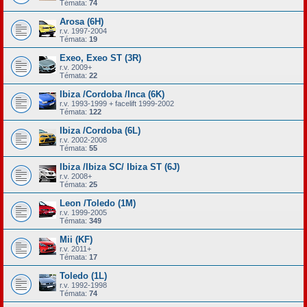
Témata:
74
Arosa (6H)
r.v. 1997-2004
Témata:
19
Exeo, Exeo ST (3R)
r.v. 2009+
Témata:
22
Ibiza /Cordoba /Inca (6K)
r.v. 1993-1999 + facelift 1999-2002
Témata:
122
Ibiza /Cordoba (6L)
r.v. 2002-2008
Témata:
55
Ibiza /Ibiza SC/ Ibiza ST (6J)
r.v. 2008+
Témata:
25
Leon /Toledo (1M)
r.v. 1999-2005
Témata:
349
Mii (KF)
r.v. 2011+
Témata:
17
Toledo (1L)
r.v. 1992-1998
Témata:
74