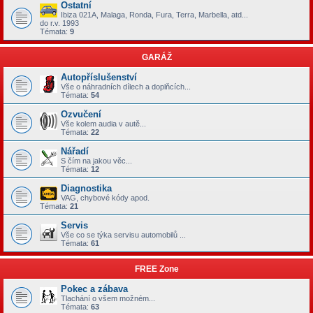
Ostatní
Ibiza 021A, Malaga, Ronda, Fura, Terra, Marbella, atd...
do r.v. 1993
Témata:
9
GARÁŽ
Autopříslušenství
Vše o náhradních dílech a doplňcích...
Témata:
54
Ozvučení
Vše kolem audia v autě...
Témata:
22
Nářadí
S čím na jakou věc...
Témata:
12
Diagnostika
VAG, chybové kódy apod.
Témata:
21
Servis
Vše co se týka servisu automobilů ...
Témata:
61
FREE Zone
Pokec a zábava
Tlachání o všem možném...
Témata:
63