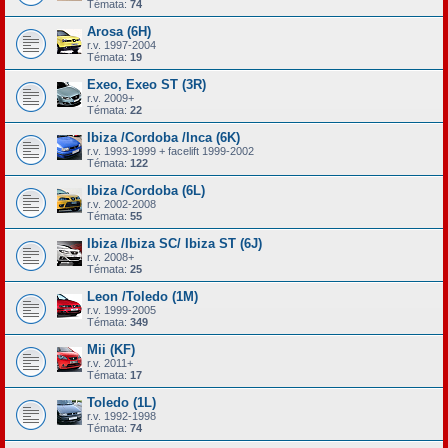
Témata:
74
Arosa (6H)
r.v. 1997-2004
Témata:
19
Exeo, Exeo ST (3R)
r.v. 2009+
Témata:
22
Ibiza /Cordoba /Inca (6K)
r.v. 1993-1999 + facelift 1999-2002
Témata:
122
Ibiza /Cordoba (6L)
r.v. 2002-2008
Témata:
55
Ibiza /Ibiza SC/ Ibiza ST (6J)
r.v. 2008+
Témata:
25
Leon /Toledo (1M)
r.v. 1999-2005
Témata:
349
Mii (KF)
r.v. 2011+
Témata:
17
Toledo (1L)
r.v. 1992-1998
Témata:
74