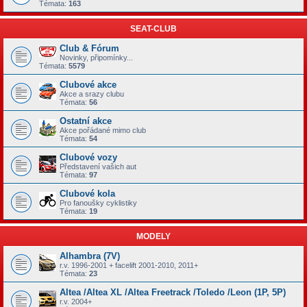
Témata:
163
SEAT-CLUB
Club & Fórum
Novinky, připomínky...
Témata:
5579
Clubové akce
Akce a srazy clubu
Témata:
56
Ostatní akce
Akce pořádané mimo club
Témata:
54
Clubové vozy
Představení vašich aut
Témata:
97
Clubové kola
Pro fanoušky cyklistiky
Témata:
19
MODELY
Alhambra (7V)
r.v. 1996-2001 + facelift 2001-2010, 2011+
Témata:
23
Altea /Altea XL /Altea Freetrack /Toledo /Leon (1P, 5P)
r.v. 2004+