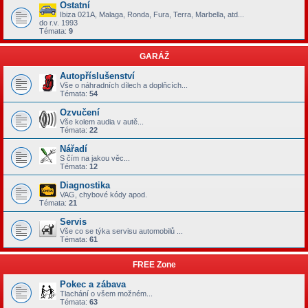
Ostatní
Ibiza 021A, Malaga, Ronda, Fura, Terra, Marbella, atd...
do r.v. 1993
Témata:
9
GARÁŽ
Autopříslušenství
Vše o náhradních dílech a doplňcích...
Témata:
54
Ozvučení
Vše kolem audia v autě...
Témata:
22
Nářadí
S čím na jakou věc...
Témata:
12
Diagnostika
VAG, chybové kódy apod.
Témata:
21
Servis
Vše co se týka servisu automobilů ...
Témata:
61
FREE Zone
Pokec a zábava
Tlachání o všem možném...
Témata:
63