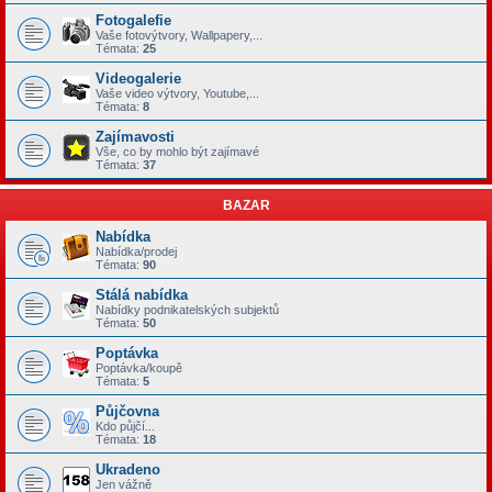
Fotogalefie
Vaše fotovýtvory, Wallpapery,...
Témata:
25
Videogalerie
Vaše video výtvory, Youtube,...
Témata:
8
Zajímavosti
Vše, co by mohlo být zajímavé
Témata:
37
BAZAR
Nabídka
Nabídka/prodej
Témata:
90
Stálá nabídka
Nabídky podnikatelských subjektů
Témata:
50
Poptávka
Poptávka/koupě
Témata:
5
Půjčovna
Kdo půjčí...
Témata:
18
Ukradeno
Jen vážně