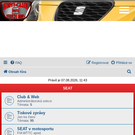
FAQ
Registrovat
Přihlásit se
H
Obsah fóra
l
Právě je 07.08.2026, 11:43
e
SEAT
d
Club & Web
a
Administrátorská sekce
Témata:
5
t
Tiskové zprávy
Jen ke čtení
Témata:
95
SEAT v motosportu
FIA WTTC apod.