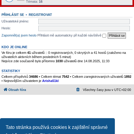
Témata:
16
PŘIHLÁSIT SE
•
REGISTROVAT
Uživatelské jméno:
Heslo:
Zapomněl(a) jsem heslo
Přihlásit mě automaticky při každé návštěvě
KDO JE ONLINE
Ve fóru je celkem
41
uživatelů :: 0 registrovaných, 0 skrytých a 41 hostů (založeno na
uživatelích aktivních během posledních 5 minut)
Nejvíce zde současně bylo přítomno
1030
uživatelů dne 14.08.2025, 11:33
STATISTIKY
Celkem příspěvků
34686
• Celkem témat
7542
• Celkem zaregistrovaných uživatelů
1892
• Nejnovějším uživatelem je
Arisha51kl
Obsah fóra
Všechny časy jsou v
UTC+02:00
Tato stránka používá cookies k zajištění správné