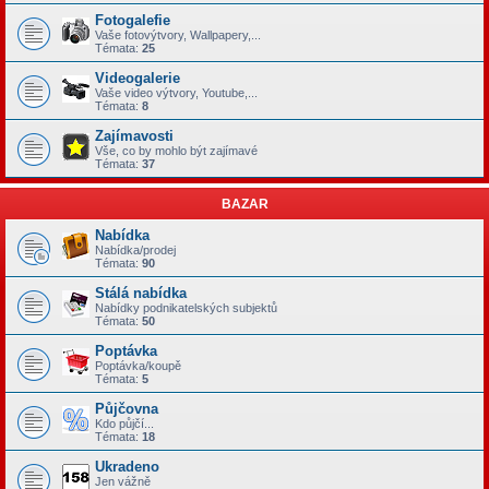
Fotogalefie
Vaše fotovýtvory, Wallpapery,...
Témata:
25
Videogalerie
Vaše video výtvory, Youtube,...
Témata:
8
Zajímavosti
Vše, co by mohlo být zajímavé
Témata:
37
BAZAR
Nabídka
Nabídka/prodej
Témata:
90
Stálá nabídka
Nabídky podnikatelských subjektů
Témata:
50
Poptávka
Poptávka/koupě
Témata:
5
Půjčovna
Kdo půjčí...
Témata:
18
Ukradeno
Jen vážně