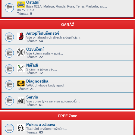
Ostatní
Ibiza 021A, Malaga, Ronda, Fura, Terra, Marbella, atd...
do r.v. 1993
Témata:
9
GARÁŽ
Autopříslušenství
Vše o náhradních dílech a doplňcích...
Témata:
54
Ozvučení
Vše kolem audia v autě...
Témata:
22
Nářadí
S čím na jakou věc...
Témata:
12
Diagnostika
VAG, chybové kódy apod.
Témata:
21
Servis
Vše co se týka servisu automobilů ...
Témata:
61
FREE Zone
Pokec a zábava
Tlachání o všem možném...
Témata:
63