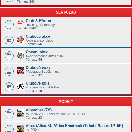
Témata:
163
SEAT-CLUB
Club & Fórum
Novinky, připomínky...
Témata:
5581
Clubové akce
Akce a srazy clubu
Témata:
56
Ostatní akce
Akce pořádané mimo club
Témata:
54
Clubové vozy
Představení vašich aut
Témata:
97
Clubové kola
Pro fanoušky cyklistiky
Témata:
19
MODELY
Alhambra (7V)
r.v. 1996-2001 + facelift 2001-2010, 2011+
Témata:
23
Altea /Altea XL /Altea Freetrack /Toledo /Leon (1P, 5P)
r.v. 2004+