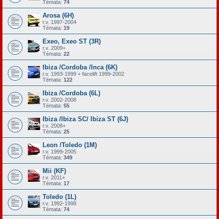
Témata:
74
Arosa (6H)
r.v. 1997-2004
Témata:
19
Exeo, Exeo ST (3R)
r.v. 2009+
Témata:
22
Ibiza /Cordoba /Inca (6K)
r.v. 1993-1999 + facelift 1999-2002
Témata:
122
Ibiza /Cordoba (6L)
r.v. 2002-2008
Témata:
55
Ibiza /Ibiza SC/ Ibiza ST (6J)
r.v. 2008+
Témata:
25
Leon /Toledo (1M)
r.v. 1999-2005
Témata:
349
Mii (KF)
r.v. 2011+
Témata:
17
Toledo (1L)
r.v. 1992-1998
Témata:
74