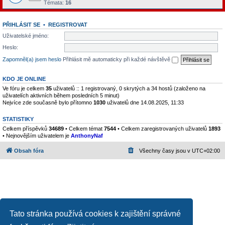
Témata:
16
PŘIHLÁSIT SE
•
REGISTROVAT
Uživatelské jméno:
Heslo:
Zapomněl(a) jsem heslo
Přihlásit mě automaticky při každé návštěvě
KDO JE ONLINE
Ve fóru je celkem
35
uživatelů :: 1 registrovaný, 0 skrytých a 34 hostů (založeno na
uživatelích aktivních během posledních 5 minut)
Nejvíce zde současně bylo přítomno
1030
uživatelů dne 14.08.2025, 11:33
STATISTIKY
Celkem příspěvků
34689
• Celkem témat
7544
• Celkem zaregistrovaných uživatelů
1893
• Nejnovějším uživatelem je
AnthonyNaf
Obsah fóra
Všechny časy jsou v
UTC+02:00
Tato stránka používá cookies k zajištění správné