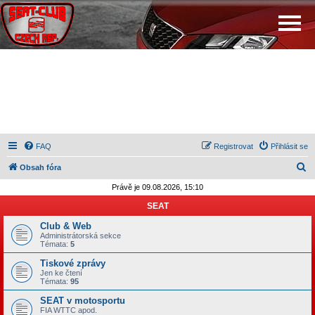
FAQ
Registrovat
Přihlásit se
H
Obsah fóra
l
Právě je 09.08.2026, 15:10
e
SEAT
d
Club & Web
a
Administrátorská sekce
Témata:
5
t
Tiskové zprávy
Jen ke čtení
Témata:
95
SEAT v motosportu
FIA WTTC apod.