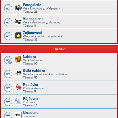
Fotogalefie
Vaše fotovýtvory, Wallpapery,...
Témata:
25
Videogalerie
Vaše video výtvory, Youtube,...
Témata:
8
Zajímavosti
Vše, co by mohlo být zajímavé
Témata:
37
BAZAR
Nabídka
Nabídka/prodej
Témata:
90
Stálá nabídka
Nabídky podnikatelských subjektů
Témata:
50
Poptávka
Poptávka/koupě
Témata:
5
Půjčovna
Kdo půjčí...
Témata:
18
Ukradeno
Jen vážně