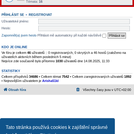
Témata:
16
PŘIHLÁSIT SE
•
REGISTROVAT
Uživatelské jméno:
Heslo:
Zapomněl(a) jsem heslo
Přihlásit mě automaticky při každé návštěvě
KDO JE ONLINE
Ve fóru je celkem
46
uživatelů :: 0 registrovaných, 0 skrytých a 46 hostů (založeno na
uživatelích aktivních během posledních 5 minut)
Nejvíce zde současně bylo přítomno
1030
uživatelů dne 14.08.2025, 11:33
STATISTIKY
Celkem příspěvků
34686
• Celkem témat
7542
• Celkem zaregistrovaných uživatelů
1892
• Nejnovějším uživatelem je
Arisha51kl
Obsah fóra
Všechny časy jsou v
UTC+02:00
Tato stránka používá cookies k zajištění správné