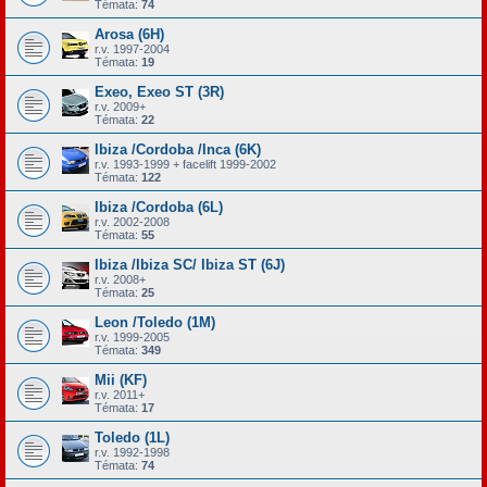
Témata:
74
Arosa (6H)
r.v. 1997-2004
Témata:
19
Exeo, Exeo ST (3R)
r.v. 2009+
Témata:
22
Ibiza /Cordoba /Inca (6K)
r.v. 1993-1999 + facelift 1999-2002
Témata:
122
Ibiza /Cordoba (6L)
r.v. 2002-2008
Témata:
55
Ibiza /Ibiza SC/ Ibiza ST (6J)
r.v. 2008+
Témata:
25
Leon /Toledo (1M)
r.v. 1999-2005
Témata:
349
Mii (KF)
r.v. 2011+
Témata:
17
Toledo (1L)
r.v. 1992-1998
Témata:
74