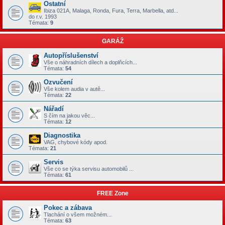
Ostatní
Ibiza 021A, Malaga, Ronda, Fura, Terra, Marbella, atd...
do r.v. 1993
Témata:
9
GARÁŽ
Autopříslušenství
Vše o náhradních dílech a doplňcích...
Témata:
54
Ozvučení
Vše kolem audia v autě...
Témata:
22
Nářadí
S čím na jakou věc...
Témata:
12
Diagnostika
VAG, chybové kódy apod.
Témata:
21
Servis
Vše co se týka servisu automobilů ...
Témata:
61
FREE Zone
Pokec a zábava
Tlachání o všem možném...
Témata:
63