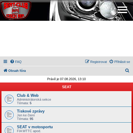
FAQ
Registrovat
Přihlásit se
H
Obsah fóra
l
Právě je 07.08.2026, 13:10
e
SEAT
d
Club & Web
a
Administrátorská sekce
Témata:
5
t
Tiskové zprávy
Jen ke čtení
Témata:
95
SEAT v motosportu
FIA WTTC apod.