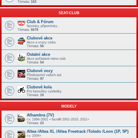
Témata:
163
SEAT-CLUB
Club & Fórum
Novinky, připomínky...
Témata:
5579
Clubové akce
Akce a srazy clubu
Témata:
56
Ostatní akce
Akce pořádané mimo club
Témata:
54
Clubové vozy
Představení vašich aut
Témata:
97
Clubové kola
Pro fanoušky cyklistiky
Témata:
19
MODELY
Alhambra (7V)
r.v. 1996-2001 + facelift 2001-2010, 2011+
Témata:
23
Altea /Altea XL /Altea Freetrack /Toledo /Leon (1P, 5P)
r.v. 2004+