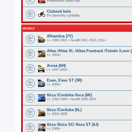
Představení vašich aut
Clubové kola
Pro fanoušky cyklistiky
MODELY
Alhambra (7V)
r.v. 1996-2001 + facelift 2001-2010, 2011+
Altea /Altea XL /Altea Freetrack /Toledo /Leon (
r.v. 2004+
Arosa (6H)
r.v. 1997-2004
Exeo, Exeo ST (3R)
r.v. 2009+
Ibiza /Cordoba /Inca (6K)
r.v. 1993-1999 + facelift 1999-2002
Ibiza /Cordoba (6L)
r.v. 2002-2008
Ibiza /Ibiza SC/ Ibiza ST (6J)
r.v. 2008+