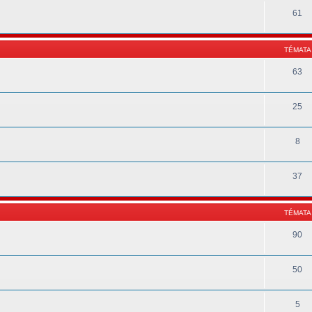
61
TÉMATA
63
25
8
37
TÉMATA
90
50
5