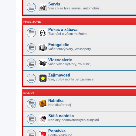
Servis
Vše co se týka servisu automobilů ...
FREE ZONE
Pokec a zábava
Tlachání o všem možném...
Fotogalefie
Vaše fotovýtvory, Wallpapery,...
Videogalerie
Vaše video výtvory, Youtube,...
Zajímavosti
Vše, co by mohlo být zajímavé
BAZAR
Nabídka
Nabídka/prodej
Stálá nabídka
Nabídky podnikatelských subjektů
Poptávka
Poptávka/koupě