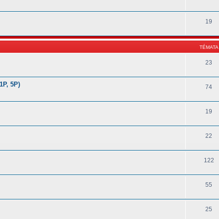
19
TÉMATA
23
1P, 5P)
74
19
22
122
55
25