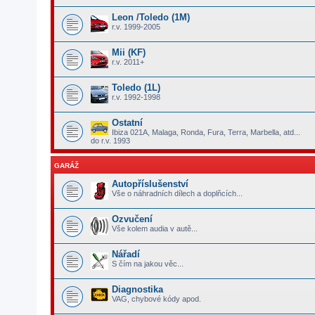
Leon /Toledo (1M)
r.v. 1999-2005
Mii (KF)
r.v. 2011+
Toledo (1L)
r.v. 1992-1998
Ostatní
Ibiza 021A, Malaga, Ronda, Fura, Terra, Marbella, atd...
do r.v. 1993
GARÁŽ
Autopříslušenství
Vše o náhradních dílech a doplňcích...
Ozvučení
Vše kolem audia v autě...
Nářadí
S čím na jakou věc...
Diagnostika
VAG, chybové kódy apod.