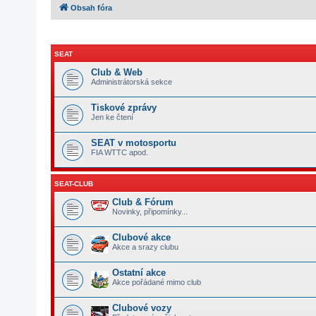
Obsah fóra
SEAT
Club & Web
Administrátorská sekce
Tiskové zprávy
Jen ke čtení
SEAT v motosportu
FIA WTTC apod.
SEAT-CLUB
Club & Fórum
Novinky, připomínky...
Clubové akce
Akce a srazy clubu
Ostatní akce
Akce pořádané mimo club
Clubové vozy