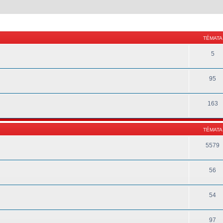
TÉMATA
5
95
163
TÉMATA
5579
56
54
97