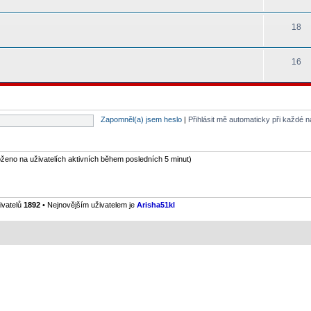
18
16
Zapomněl(a) jsem heslo
|
Přihlásit mě automaticky při každé 
loženo na uživatelích aktivních během posledních 5 minut)
ivatelů
1892
• Nejnovějším uživatelem je
Arisha51kl