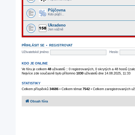
Půjčovna
Kdo půjčí...
Ukradeno
Jen vážně
PŘIHLÁSIT SE
•
REGISTROVAT
Uživatelské jméno:
Heslo:
KDO JE ONLINE
Ve fóru je celkem
48
uživatelů :: 0 registrovaných, 0 skrytých a 48 hostů (za
Nejvíce zde současně bylo přítomno
1030
uživatelů dne 14.08.2025, 11:33
STATISTIKY
Celkem příspěvků
34686
• Celkem témat
7542
• Celkem zaregistrovaných už
Obsah fóra