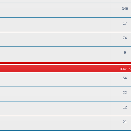
349
17
74
9
TÉMATA
54
22
12
21