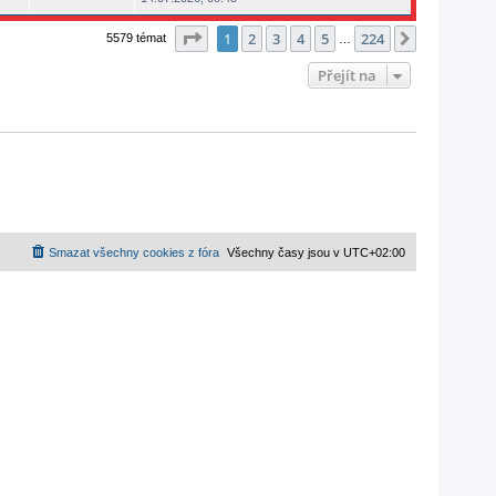
Stránka
1
z
224
1
2
3
4
5
224
Další
5579 témat
…
Přejít na
Smazat všechny cookies z fóra
Všechny časy jsou v
UTC+02:00