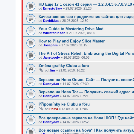
HD Ещё 17 1 сезон 41 серия — 1,2,3,4,5,6,7,8,9,10
od
ErnestoSaw
»
29.07.2026, 21:28
Качественное сео продвижение сайтов для лид
od
DavidMus
»
28.07.2026, 12:50
Your Guide to Mastering Drive Mad
od
Williatchinson
»
21.07.2026, 08:05
How to Play and Enjoy Slice Master
od
Josephm
»
17.07.2026, 11:15
The Art of Stress Relief: Embracing the Digital Pu
od
Janetoody
»
16.07.2026, 06:05
Změna grafiky Clubu a fóra
od
Jim
»
21.01.2010, 16:22
Зеркало на Нова Онион Сайт — Получить свежий
od
Dannydax
»
14.07.2026, 07:30
Зеркало на Нова Tor — Получить свежий адрес и
od
Dannydax
»
14.07.2026, 07:21
Připomínky ke Clubu a fóru
od
PoMa
»
13.09.2010, 12:06
Все доверенные зеркала на Нова ШОП ! Где най
od
Dannydax
»
14.07.2026, 06:52
Все новые ссылки на Nova* ! Как получить акту