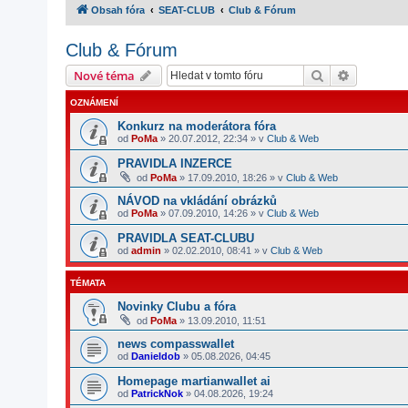
Obsah fóra
SEAT-CLUB
Club & Fórum
Club & Fórum
Hledat
Pokročilé
Nové téma
OZNÁMENÍ
Konkurz na moderátora fóra
od
PoMa
»
20.07.2012, 22:34
» v
Club & Web
PRAVIDLA INZERCE
od
PoMa
»
17.09.2010, 18:26
» v
Club & Web
NÁVOD na vkládání obrázků
od
PoMa
»
07.09.2010, 14:26
» v
Club & Web
PRAVIDLA SEAT-CLUBU
od
admin
»
02.02.2010, 08:41
» v
Club & Web
TÉMATA
Novinky Clubu a fóra
od
PoMa
»
13.09.2010, 11:51
news compasswallet
od
Danieldob
»
05.08.2026, 04:45
Homepage martianwallet ai
od
PatrickNok
»
04.08.2026, 19:24