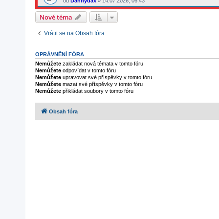
od
Dannydax
»
14.07.2026, 06:43
Nové téma
Vrátit se na Obsah fóra
OPRÁVNĚNÍ FÓRA
Nemůžete
zakládat nová témata v tomto fóru
Nemůžete
odpovídat v tomto fóru
Nemůžete
upravovat své příspěvky v tomto fóru
Nemůžete
mazat své příspěvky v tomto fóru
Nemůžete
přikládat soubory v tomto fóru
Obsah fóra