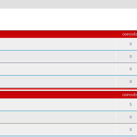
 hledání
ODPOVĚD
0
0
0
0
ODPOVĚD
5
0
0