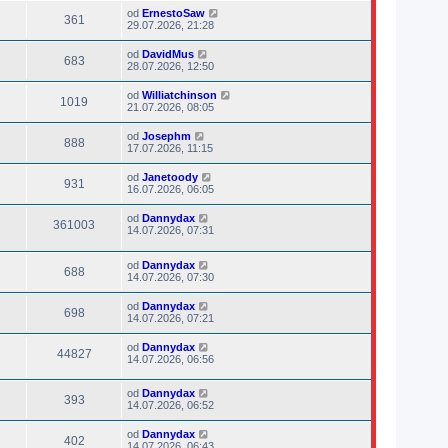
od
ErnestoSaw
361
29.07.2026, 21:28
od
DavidMus
683
28.07.2026, 12:50
od
Williatchinson
1019
21.07.2026, 08:05
od
Josephm
888
17.07.2026, 11:15
od
Janetoody
931
16.07.2026, 06:05
od
Dannydax
361003
14.07.2026, 07:31
od
Dannydax
688
14.07.2026, 07:30
od
Dannydax
698
14.07.2026, 07:21
od
Dannydax
44827
14.07.2026, 06:56
od
Dannydax
393
14.07.2026, 06:52
od
Dannydax
402
14.07.2026, 06:43