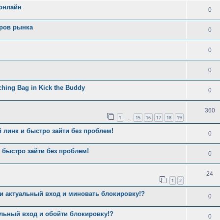
 онлайн
0
еров рынка
0
0
0
nching Bag in Kick the Buddy
0
360
1
15
16
17
18
19
…
 линк и быстро зайти без проблем!
0
 быстро зайти без проблем!
0
24
1
2
ти актуальный вход и миновать блокировку!?
0
альный вход и обойти блокировку!?
0