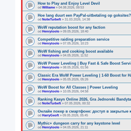
How to Play and Enjoy Level Devil
od
Williame
»
04.08.2026, 09:53
Hoe lang duurt een PayPal-uitbetaling op goksites
od
NolieTurbeft
»
31.03.2026, 14:38
WoW reputation boost for any faction
od
Henrytoolo
»
09.05.2026, 18:40
Competitive raiding preparation service
od
Henrytoolo
»
07.05.2026, 10:23
WoW fishing and cooking boost available
od
Henrytoolo
»
04.05.2026, 11:52
WoW Power Leveling | Buy Fast & Safe Boost Servi
od
Henrytoolo
»
08.05.2026, 01:56
Classic Era WoW Power Leveling | 1-60 Boost for 
od
Henrytoolo
»
05.05.2026, 05:26
WoW Boost for All Classes | Power Leveling
od
Henrytoolo
»
10.05.2026, 04:58
Ranking Kasyn Online 2026, Gra Jednoreki Bandyta
od
NolieTurbeft
»
07.05.2026, 00:32
Онлайн покер в смартфоне: доступ в закрытые 
od
HarryGeoft
»
09.05.2026, 05:45
Mythic+ dungeon carry for any keystone level
od
Henrytoolo
»
04.05.2026, 21:11