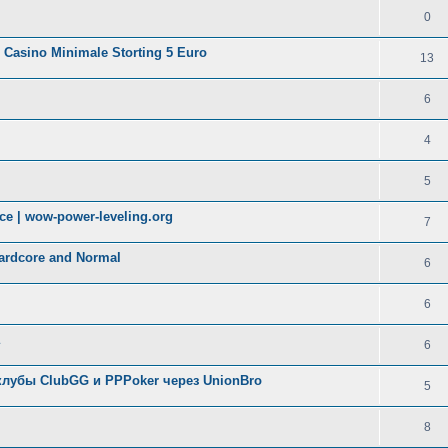
0
? Casino Minimale Storting 5 Euro
13
6
4
5
ce | wow-power-leveling.org
7
Hardcore and Normal
6
6
6
клубы ClubGG и PPPoker через UnionBro
5
8