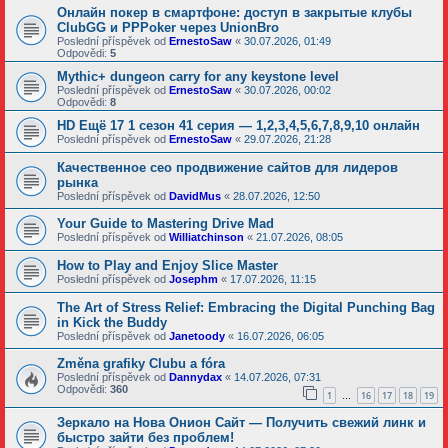
Онлайн покер в смартфоне: доступ в закрытые клубы
ClubGG и PPPoker через UnionBro
Poslední příspěvek od
ErnestoSaw
«
30.07.2026, 01:49
Odpovědi:
5
Mythic+ dungeon carry for any keystone level
Poslední příspěvek od
ErnestoSaw
«
30.07.2026, 00:02
Odpovědi:
8
HD Ещё 17 1 сезон 41 серия — 1,2,3,4,5,6,7,8,9,10 онлайн
Poslední příspěvek od
ErnestoSaw
«
29.07.2026, 21:28
Качественное сео продвижение сайтов для лидеров
рынка
Poslední příspěvek od
DavidMus
«
28.07.2026, 12:50
Your Guide to Mastering Drive Mad
Poslední příspěvek od
Williatchinson
«
21.07.2026, 08:05
How to Play and Enjoy Slice Master
Poslední příspěvek od
Josephm
«
17.07.2026, 11:15
The Art of Stress Relief: Embracing the Digital Punching Bag
in Kick the Buddy
Poslední příspěvek od
Janetoody
«
16.07.2026, 06:05
Změna grafiky Clubu a fóra
Poslední příspěvek od
Dannydax
«
14.07.2026, 07:31
Odpovědi:
360
1
16
17
18
19
…
Зеркало на Нова Онион Сайт — Получить свежий линк и
быстро зайти без проблем!