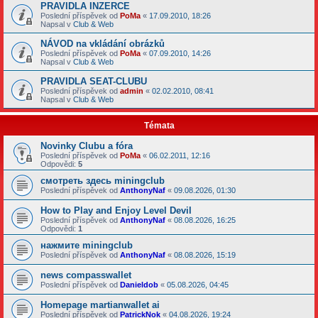
PRAVIDLA INZERCE
Poslední příspěvek od
PoMa
«
17.09.2010, 18:26
Napsal v
Club & Web
NÁVOD na vkládání obrázků
Poslední příspěvek od
PoMa
«
07.09.2010, 14:26
Napsal v
Club & Web
PRAVIDLA SEAT-CLUBU
Poslední příspěvek od
admin
«
02.02.2010, 08:41
Napsal v
Club & Web
Témata
Novinky Clubu a fóra
Poslední příspěvek od
PoMa
«
06.02.2011, 12:16
Odpovědi:
5
смотреть здесь miningclub
Poslední příspěvek od
AnthonyNaf
«
09.08.2026, 01:30
How to Play and Enjoy Level Devil
Poslední příspěvek od
AnthonyNaf
«
08.08.2026, 16:25
Odpovědi:
1
нажмите miningclub
Poslední příspěvek od
AnthonyNaf
«
08.08.2026, 15:19
news compasswallet
Poslední příspěvek od
Danieldob
«
05.08.2026, 04:45
Homepage martianwallet ai
Poslední příspěvek od
PatrickNok
«
04.08.2026, 19:24