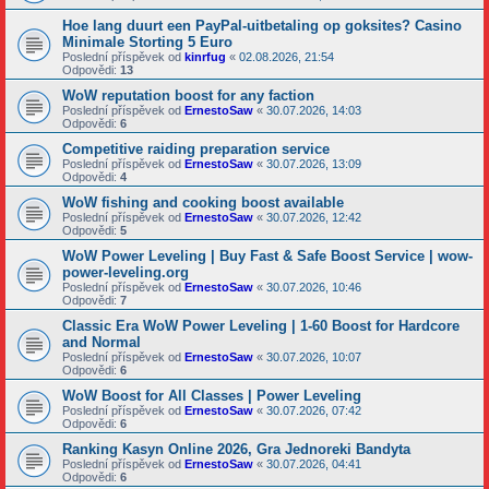
Hoe lang duurt een PayPal-uitbetaling op goksites? Casino
Minimale Storting 5 Euro
Poslední příspěvek od
kinrfug
«
02.08.2026, 21:54
Odpovědi:
13
WoW reputation boost for any faction
Poslední příspěvek od
ErnestoSaw
«
30.07.2026, 14:03
Odpovědi:
6
Competitive raiding preparation service
Poslední příspěvek od
ErnestoSaw
«
30.07.2026, 13:09
Odpovědi:
4
WoW fishing and cooking boost available
Poslední příspěvek od
ErnestoSaw
«
30.07.2026, 12:42
Odpovědi:
5
WoW Power Leveling | Buy Fast & Safe Boost Service | wow-
power-leveling.org
Poslední příspěvek od
ErnestoSaw
«
30.07.2026, 10:46
Odpovědi:
7
Classic Era WoW Power Leveling | 1-60 Boost for Hardcore
and Normal
Poslední příspěvek od
ErnestoSaw
«
30.07.2026, 10:07
Odpovědi:
6
WoW Boost for All Classes | Power Leveling
Poslední příspěvek od
ErnestoSaw
«
30.07.2026, 07:42
Odpovědi:
6
Ranking Kasyn Online 2026, Gra Jednoreki Bandyta
Poslední příspěvek od
ErnestoSaw
«
30.07.2026, 04:41
Odpovědi:
6