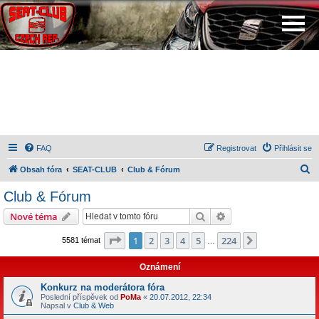
FAQ
Registrovat
Přihlásit se
H
Obsah fóra
SEAT-CLUB
Club & Fórum
l
Club & Fórum
e
Hledat
Pokročilé hledání
Nové téma
d
a
Stránka
1
z
224
1
2
3
4
5
224
Další
5581 témat
…
t
Oznámení
Konkurz na moderátora fóra
Poslední příspěvek od
PoMa
«
20.07.2012, 22:34
Napsal v
Club & Web