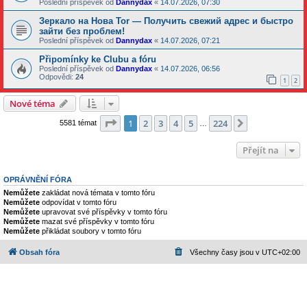
Poslední příspěvek od
Dannydax
«
14.07.2026, 07:30
Зеркало на Нова Tor — Получить свежий адрес и быстро
зайти без проблем!
Poslední příspěvek od
Dannydax
«
14.07.2026, 07:21
Připomínky ke Clubu a fóru
Poslední příspěvek od
Dannydax
«
14.07.2026, 06:56
Odpovědi:
24
1
2
Nové téma
Stránka
1
z
224
1
2
3
4
5
224
Další
5581 témat
…
Přejít na
OPRÁVNĚNÍ FÓRA
Nemůžete
zakládat nová témata v tomto fóru
Nemůžete
odpovídat v tomto fóru
Nemůžete
upravovat své příspěvky v tomto fóru
Nemůžete
mazat své příspěvky v tomto fóru
Nemůžete
přikládat soubory v tomto fóru
Obsah fóra
Všechny časy jsou v
UTC+02:00