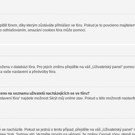
B fórem, díky kterým zůstáváte přihlášen ve fóru. Pokud je to povoleno majitelem 
nebo odhlašováním, smazání cookies fóra může pomoci.
uložena v databázi fóra. Pro jejich změnu přejděte na váš „Uživatelský panel“ pomoc
a vaše nastavení a předvolby fóra.
zeno na seznamu uživatelů nacházejících se ve fóru?
stavení fóra“ najdete možnost
Skrýt můj online stav
. Pokud u této možnosti nastavít
 se nacházíte. Pokud se jedná o tento případ, přejděte na váš „Uživatelský panel“
, New York, Sydney atd. Vezměte prosím na vědomí, že změnu časové zóny, stejně ja