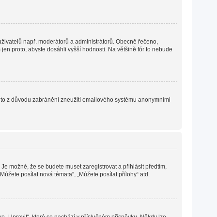
h uživatelů např. moderátorů a administrátorů. Obecně řečeno,
en proto, abyste dosáhli vyšší hodnosti. Na většině fór to nebude
. Je to z důvodu zabránění zneužití emailového systému anonymními
 Je možné, že se budete muset zaregistrovat a přihlásit předtím,
ůžete posílat nová témata“, „Můžete posílat přílohy“ atd.