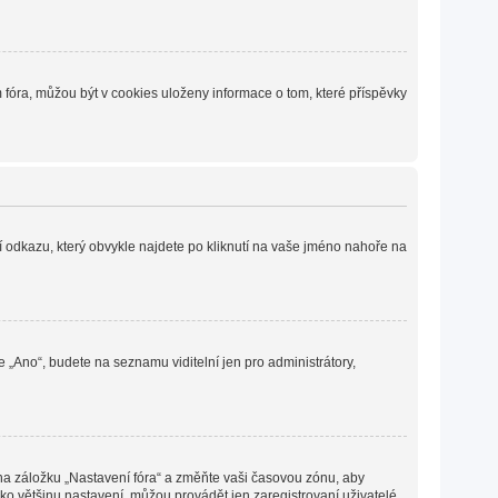
fóra, můžou být v cookies uloženy informace o tom, které příspěvky
í odkazu, který obvykle najdete po kliknutí na vaše jméno nahoře na
e „Ano“, budete na seznamu viditelní jen pro administrátory,
 na záložku „Nastavení fóra“ a změňte vaši časovou zónu, aby
ko většinu nastavení, můžou provádět jen zaregistrovaní uživatelé.