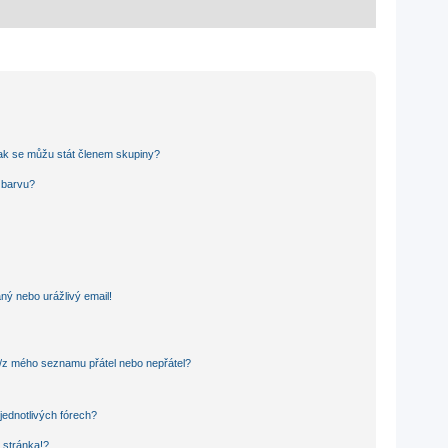
ak se můžu stát členem skupiny?
u barvu?
ný nebo urážlivý email!
o/z mého seznamu přátel nebo nepřátel?
jednotlivých fórech?
 stránka!?