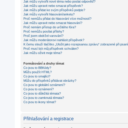
Jak můžu vytvořit nové téma nebo poslat odpověď?
Jak můžu upravit nebo smazat příspěvek?
Jak můžu přidat ke svým příspěvků podpis?
Jak můžu vytvořit hlasování/anketu?
Proč nemůžu přidat do hlasování více možností?
Jak můžu upravit nebo smazat hlasování?
Proč nemám přístup do určitého fóra?
Proč nemůžu posílat přílohy?
Proč jsem obdržel varování?
Jak můžu moderátorovi nahlásit příspěvek?
K čemu slouží tlačítko „Uložit jako rozepsanou zprávu“ zobrazené při psan
Proč musí být můj příspěvek schválen?
Jak můžu oživit moje téma?
Formátování a druhy témat
Co jsou to BBKódy?
Můžu použít HTML?
Co jsou to smajlíci?
Můžu do příspěvků přidávat obrázky?
Co jsou to globální oznámení?
Co jsou to oznámení?
Co jsou to důležitá témata?
Co jsou to zamknutá témata?
Co jsou to ikony témat?
Přihlašování a registrace