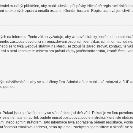
uživatel musí být přihlášen, aby mohl odesílat příspěvky. Nicméně registrací získáte 
lání soukromých zpráv a emailů ostatním členům fóra atd. Registrace trvá jen chvíli
ých na internetu. Tento zákon vyžaduje, aby webové stránky, které mohou potenciá
ho zástupce povolující shromažďování osobních identifikačních informací od nezletil
 nebo se to týká webové stránky, na kterou se zkoušíte zaregistrovat, kontaktujte
nství a není kontaktním místem pro právní zájmy jakéhokoliv druhu, kromě těch uv
ovým návštěvníkům, aby se stali členy fóra. Administrátor mohl také zakázat vaši I
o o pomoc.
a. Pokud jsou správné, mohly se stát následující dvě věci. Pokud je ve fóru povo
e ještě nemáte třináct let, budete muset postupovat podle instrukcí, které jste obdr
i, nebo administrátorem. Tato informace byla zobrazena během registrace. Pokud jst
dat špatnou emailovou adresu, nebo byl email zachycen spam filtrem a skončil ve slo