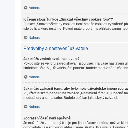
Nahoru
K čemu slouží funkce „Smazat všechny cookies fóra“?
Funkce „Smazat všechny cookies fóra“ smaže cookies vytvořené phpB
jste četli, a které ještě ne. Pokud máte problém s přihlašováním 
Nahoru
Předvolby a nastavení uživatele
Jak můžu změnit svoje nastavení?
Pokud jste se ve fóru zaregistrovali, jsou všechna vaše nastavení 
stránkách fóra. V „Uživatelském panelu“ budete moci změnit všechn
Nahoru
Jak můžu zabránit tomu, aby bylo moje uživatelské jméno zobra
V „Uživatelském panelu“ na záložce „Nastavení fóra“ -> „Obecné na
moderátory a sama sebe. Budete počítán jako skrytý uživatel.
Nahoru
Zobrazení časů není správné!
Je možné, že zobrazený čas je pro jinou časovou zónu, než ve které
odpovídala vaší konkrétní oblasti, např. Praha, Bratislava, Londýn