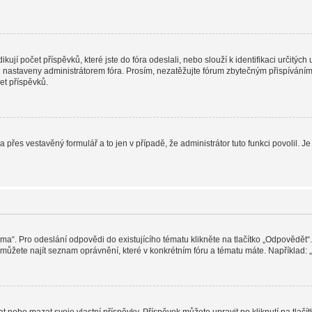
jí počet příspěvků, které jste do fóra odeslali, nebo slouží k identifikaci určitýc
nastaveny administrátorem fóra. Prosím, nezatěžujte fórum zbytečným přispíváním j
et příspěvků.
a přes vestavěný formulář a to jen v případě, že administrátor tuto funkci povolil
éma“. Pro odeslání odpovědi do existujícího tématu klikněte na tlačítko „Odpovědět“.
ůžete najít seznam oprávnění, které v konkrétním fóru a tématu máte. Například: „M