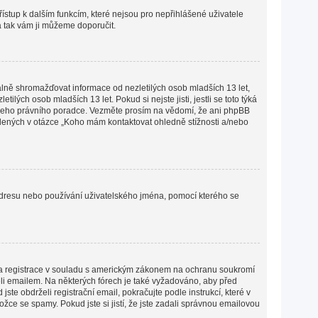
přístup k dalším funkcím, které nejsou pro nepřihlášené uživatele
 a tak vám ji můžeme doporučit.
lně shromažďovat informace od nezletilých osob mladších 13 let,
ých osob mladších 13 let. Pokud si nejste jisti, jestli se toto týká
 vašeho právního poradce. Vezměte prosím na vědomí, že ani phpBB
edených v otázce „Koho mám kontaktovat ohledně stížnosti a/nebo
P adresu nebo používání uživatelského jména, pomocí kterého se
lena registrace v souladu s americkým zákonem na ochranu soukromí
želi emailem. Na některých fórech je také vyžadováno, aby před
e obdrželi registrační email, pokračujte podle instrukcí, které v
žce se spamy. Pokud jste si jistí, že jste zadali správnou emailovou