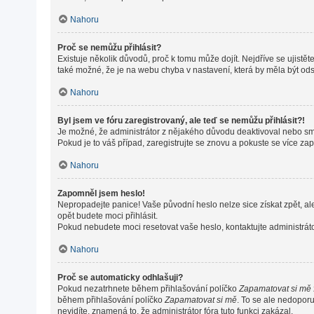
Nahoru
Proč se nemůžu přihlásit?
Existuje několik důvodů, proč k tomu může dojít. Nejdříve se ujistěte
také možné, že je na webu chyba v nastavení, která by měla být od
Nahoru
Byl jsem ve fóru zaregistrovaný, ale teď se nemůžu přihlásit?!
Je možné, že administrátor z nějakého důvodu deaktivoval nebo smaz
Pokud je to váš případ, zaregistrujte se znovu a pokuste se více zapo
Nahoru
Zapomněl jsem heslo!
Nepropadejte panice! Vaše původní heslo nelze sice získat zpět, al
opět budete moci přihlásit.
Pokud nebudete moci resetovat vaše heslo, kontaktujte administráto
Nahoru
Proč se automaticky odhlašuji?
Pokud nezatrhnete během přihlašování políčko
Zapamatovat si mě
během přihlašování políčko
Zapamatovat si mě
. To se ale nedoporu
nevidíte, znamená to, že administrátor fóra tuto funkci zakázal.