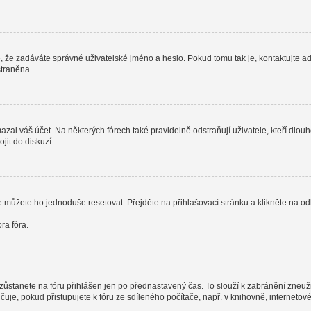
, že zadáváte správné uživatelské jméno a heslo. Pokud tomu tak je, kontaktujte admi
straněna.
al váš účet. Na některých fórech také pravidelně odstraňují uživatele, kteří dlouh
jit do diskuzí.
e můžete ho jednoduše resetovat. Přejděte na přihlašovací stránku a klikněte na o
ra fóra.
zůstanete na fóru přihlášen jen po přednastavený čas. To slouží k zabránění zneužit
čuje, pokud přistupujete k fóru ze sdíleného počítače, např. v knihovně, interneto