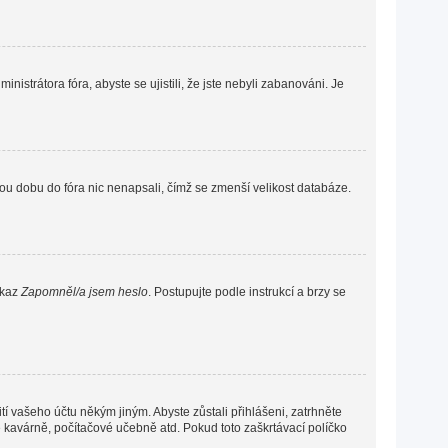
nistrátora fóra, abyste se ujistili, že jste nebyli zabanováni. Je
ou dobu do fóra nic nenapsali, čímž se zmenší velikost databáze.
dkaz
Zapomněl/a jsem heslo
. Postupujte podle instrukcí a brzy se
í vašeho účtu někým jiným. Abyste zůstali přihlášeni, zatrhněte
vé kavárně, počítačové učebně atd. Pokud toto zaškrtávací políčko