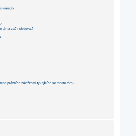
 a témata?
?
o téma začít sledovat?
?
bo právních záležitostí týkajících se tohoto fóra?