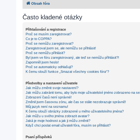
Obsah fóra
Často kladené otázky
Přihlašování a registrace
Proč se musím zaregistrovat?
Co je to COPPA?
Proč se nemůžu zaregistrovat?
Zaregistroval jsem se, ale nemůžu se přihlásit!
Proč se nemůžu přihlásit?
Byl jsem ve fóru zaregistrovaný, ale teď se nemůžu přihlásit?!
Zapomněl jsem heslo!
Proč se automaticky odhlašuji?
K čemu slouží funkce „Smazat všechny cookies fóra“?
Předvolby a nastavení uživatele
Jak můžu změnit svoje nastavení?
Jak můžu zabránit tomu, aby bylo moje uživatelské jméno zobrazeno na se
Zobrazení časů není správné!
Změnil jsem časovou zónu, ale čas se stále nezobrazuje správně!
Můj jazyk není na seznamu!
K čemu slouží obrázky zobrazené u mého uživatelského jména?
Jak můžu u svého jména zobrazit avatar?
Jaká je moje hodnost a jak ji můžu změnit?
Když chci poslat email uživateli fóra, musím se přihlásit?
Psaní příspěvků