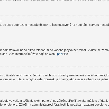
ě!
le čas se stále zobrazuje nesprávně, pak je čas nastavený na hodinách serveru nespr
nainstaloval, nebo nikdo toto fórum do vašeho jazyka nepřeložil. Zkuste se zeptat 
řeklad. Více informací můžete najít na webu
phpBB
®.
 u uživatelského jména. Jedním z nich jsou obrázky asociované s vaší hodností, kte
elé fóra funkci. Další, obvykle větší obrázek, je známý jako avatar a obecně se jed
jdete ve vašem „Uživatelském panelu“ na záložce „Profil“. Avatar můžete přidat jed
do tohoto fóra. Záleží na administrátorovi fóra, jestli je používání avatarů povolen