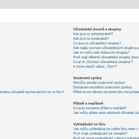
Uživatelské úrovně a skupiny
Kdo jsou to administrátoři?
Kdo jsou to moderátoři?
Co jsou to uživatelské skupiny?
Kde najdu seznam uživatelských skupin a j
Jak se můžu stát vedoucím skupiny?
Proč mají některé uživatelské skupiny jino
Co je to „Výchozí uživatelská skupina“?
K čemu slouží odkaz „Tým“?
Soukromé zprávy
Nemůžu posílat soukromé zprávy!
Dostávám nechtěné soukromé zprávy!
znamu uživatelů nacházejících se ve fóru?
Přišel mi od někoho na tomto fóru nevyžáda
Přátelé a nepřátelé
Co jsou seznamy přátel a nepřátel?
Jak můžu přidat nebo odstranit uživatele d
Vyhledávání ve fóru
Jak můžu vyhledávat na celém fóru nebo v 
Proč moje vyhledávání nic nenašlo?
Proč se mi po vyhledávání zobrazí prázdná