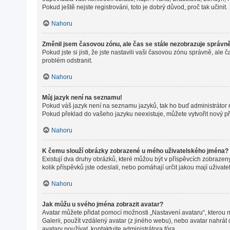
Pokud ještě nejste registrováni, toto je dobrý důvod, proč tak učinit.
Nahoru
Změnil jsem časovou zónu, ale čas se stále nezobrazuje správn
Pokud jste si jisti, že jste nastavili vaši časovou zónu správně, a
problém odstranit.
Nahoru
Můj jazyk není na seznamu!
Pokud váš jazyk není na seznamu jazyků, tak ho buď administrátor ne
Pokud překlad do vašeho jazyku neexistuje, můžete vytvořit nový p
Nahoru
K čemu slouží obrázky zobrazené u mého uživatelského jména?
Existují dva druhy obrázků, které můžou být v příspěvcích zobrazeny
kolik příspěvků jste odeslali, nebo pomáhají určit jakou mají uživat
Nahoru
Jak můžu u svého jména zobrazit avatar?
Avatar můžete přidat pomocí možnosti „Nastavení avataru“, kterou na
Galerii, použít vzdálený avatar (z jiného webu), nebo avatar nahrát 
avatary používat, kontaktujte administrátora fóra.