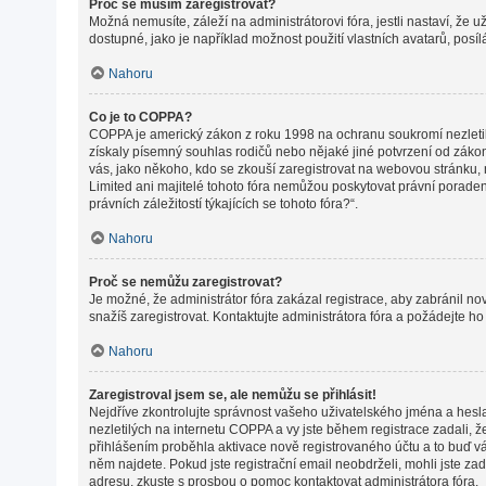
Proč se musím zaregistrovat?
Možná nemusíte, záleží na administrátorovi fóra, jestli nastaví, že 
dostupné, jako je například možnost použití vlastních avatarů, posí
Nahoru
Co je to COPPA?
COPPA je americký zákon z roku 1998 na ochranu soukromí nezletil
získaly písemný souhlas rodičů nebo nějaké jiné potvrzení od zákonné
vás, jako někoho, kdo se zkouší zaregistrovat na webovou stránku,
Limited ani majitelé tohoto fóra nemůžou poskytovat právní porade
právních záležitostí týkajících se tohoto fóra?“.
Nahoru
Proč se nemůžu zaregistrovat?
Je možné, že administrátor fóra zakázal registrace, aby zabránil n
snažíš zaregistrovat. Kontaktujte administrátora fóra a požádejte h
Nahoru
Zaregistroval jsem se, ale nemůžu se přihlásit!
Nejdříve zkontrolujte správnost vašeho uživatelského jména a hesl
nezletilých na internetu COPPA a vy jste během registrace zadali, ž
přihlášením proběhla aktivace nově registrovaného účtu a to buď vám
něm najdete. Pokud jste registrační email neobdrželi, mohli jste za
adresu, zkuste s prosbou o pomoc kontaktovat administrátora fóra.