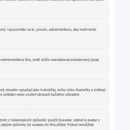
ávný. Upozorněte na to, prosím, administrátora, aby mohl tento
administrátora fóra, jestli může nainstalovat požadovaný jazyk.
ré obvykle vypadají jako hvězdičky, tečky nebo čtverečky a indikují,
ná o unikátní nebo osobní obrázek každého uživatele.
ním z následujících způsobů: použít Gravatar, vybrat si avatar v
o a jakými způsoby lze avatary do fóra přidat. Pokud nemůžete