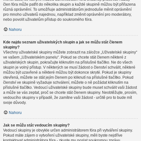
člen fóra může patřit do několika skupin a každé skupině můžou být přiřazena
různá oprávnění. To umožňuje administrátorům jednoduše měnit oprávnění
pro mnoho uživatelů najednou, například změnit oprávnění pro moderátory,
nebo povolit uživatelům přístup do soukromého fóra.
Nahoru
Kde najdu seznam uživatelských skupin a jak se můžu stát členem
skupiny?
Všechny uživatelské skupiny můžete zobrazit na záložce „Uživatelské skupiny“
ve vašem „Uživatelském panelu“. Pokud se chcete stát členem některé z
uživatelských skupin, pokračujte kliknutím na příslušné tlačítko. Ne do všech
skupin je volný přístup. V některých se musí žádost o členství schválit, některé
můžou být uzavřené a některé můžou být dokonce skryté. Pokud je skupiny
otevřená, můžete se stát jejím členem po kliknutí na příslušné tlačítko. Pokud
členství ve skupině vyžaduje schválení, můžete o ně požádat kliknutím na
příslušné tlačítko. Vedoucí uživatelské skupiny bude muset schválit vaši žádost
a může se vás zeptat, proč se chcete stát členem skupiny. Neobtěžujte, prosím,
vedoucího skupiny v případě, že zamítne vaši žádost - určitě pro to bude mít
svoje důvody.
Nahoru
Jak se můžu stát vedoucím skupiny?
Vedoucí skupiny je obvykle určen administrátorem fóra při vytváření skupiny.
Pokud máte zájem o vytvoření uživatelské skupiny, měli byste nejdříve
kontaktovat administrátora fóra - zkuste mu poslat soukromou zprávu.