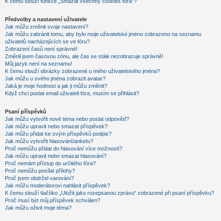
K čemu slouží funkce „Smazat všechny cookies fóra“?
Předvolby a nastavení uživatele
Jak můžu změnit svoje nastavení?
Jak můžu zabránit tomu, aby bylo moje uživatelské jméno zobrazeno na seznamu
uživatelů nacházejících se ve fóru?
Zobrazení časů není správné!
Změnil jsem časovou zónu, ale čas se stále nezobrazuje správně!
Můj jazyk není na seznamu!
K čemu slouží obrázky zobrazené u mého uživatelského jména?
Jak můžu u svého jména zobrazit avatar?
Jaká je moje hodnost a jak ji můžu změnit?
Když chci poslat email uživateli fóra, musím se přihlásit?
Psaní příspěvků
Jak můžu vytvořit nové téma nebo poslat odpověď?
Jak můžu upravit nebo smazat příspěvek?
Jak můžu přidat ke svým příspěvků podpis?
Jak můžu vytvořit hlasování/anketu?
Proč nemůžu přidat do hlasování více možností?
Jak můžu upravit nebo smazat hlasování?
Proč nemám přístup do určitého fóra?
Proč nemůžu posílat přílohy?
Proč jsem obdržel varování?
Jak můžu moderátorovi nahlásit příspěvek?
K čemu slouží tlačítko „Uložit jako rozepsanou zprávu“ zobrazené při psaní příspěvku?
Proč musí být můj příspěvek schválen?
Jak můžu oživit moje téma?