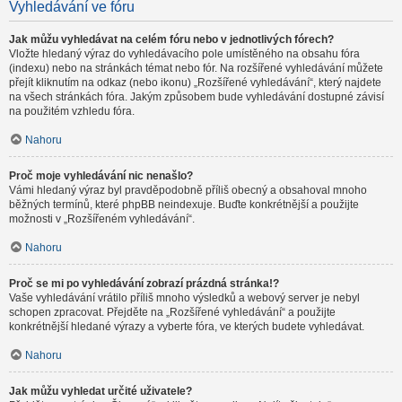
Vyhledávání ve fóru
Jak můžu vyhledávat na celém fóru nebo v jednotlivých fórech?
Vložte hledaný výraz do vyhledávacího pole umístěného na obsahu fóra
(indexu) nebo na stránkách témat nebo fór. Na rozšířené vyhledávání můžete
přejít kliknutím na odkaz (nebo ikonu) „Rozšířené vyhledávání“, který najdete
na všech stránkách fóra. Jakým způsobem bude vyhledávání dostupné závisí
na použitém vzhledu fóra.
Nahoru
Proč moje vyhledávání nic nenašlo?
Vámi hledaný výraz byl pravděpodobně příliš obecný a obsahoval mnoho
běžných termínů, které phpBB neindexuje. Buďte konkrétnější a použijte
možnosti v „Rozšířeném vyhledávání“.
Nahoru
Proč se mi po vyhledávání zobrazí prázdná stránka!?
Vaše vyhledávání vrátilo příliš mnoho výsledků a webový server je nebyl
schopen zpracovat. Přejděte na „Rozšířené vyhledávání“ a použijte
konkrétnější hledané výrazy a vyberte fóra, ve kterých budete vyhledávat.
Nahoru
Jak můžu vyhledat určité uživatele?