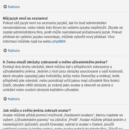
Nahoru
Můj jazyk není na seznamu!
Pokud váš jazyk není na seznamu jazyků, tak ho buď administrátor
nenainstaloval, nebo nikdo toto fórum do vašeho jazyka nepřeložil. Zkuste se
zeptat administrátora fóra, jestli může nainstalovat požadovaný jazyk. Pokud
překlad do vašeho jazyku neexistuje, můžete vytvořit nový překlad. Více
informací můžete najít na webu
phpBB
®.
Nahoru
K čemu slouží obrázky zobrazené u mého uživatelského jména?
Existují dva druhy obrázků, které můžou být v příspěvcích zobrazeny u
uživatelského jména. Jedním z nich jsou obrázky asociované s vaší hodností,
které obvykle vypadají jako hvězdičky, tečky nebo čtverečky a indikují, kolik
příspěvků jste odeslali, nebo pomáhají určit jakou mají uživatelé fóra funkci.
Další, obvykle větší obrázek, je známý jako avatar a obecně se jedná o
unikátní nebo osobní obrázek každého uživatele.
Nahoru
Jak můžu u svého jména zobrazit avatar?
Avatar můžete přidat pomocí možnosti „Nastavení avataru“, kterou najdete ve
vašem „Uživatelském panelu“ na záložce „Profil“. Avatar můžete přidat jedním z
následujících způsobů: použít Gravatar, vybrat si avatar v Galerii, použít