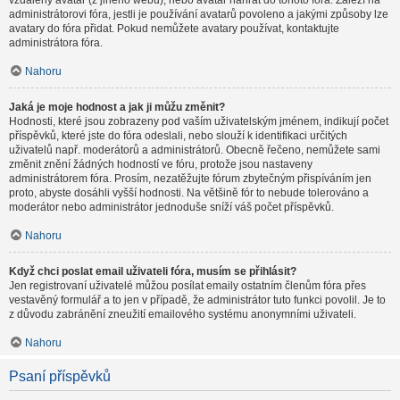
vzdálený avatar (z jiného webu), nebo avatar nahrát do tohoto fóra. Záleží na
administrátorovi fóra, jestli je používání avatarů povoleno a jakými způsoby lze
avatary do fóra přidat. Pokud nemůžete avatary používat, kontaktujte
administrátora fóra.
Nahoru
Jaká je moje hodnost a jak ji můžu změnit?
Hodnosti, které jsou zobrazeny pod vaším uživatelským jménem, indikují počet
příspěvků, které jste do fóra odeslali, nebo slouží k identifikaci určitých
uživatelů např. moderátorů a administrátorů. Obecně řečeno, nemůžete sami
změnit znění žádných hodností ve fóru, protože jsou nastaveny
administrátorem fóra. Prosím, nezatěžujte fórum zbytečným přispíváním jen
proto, abyste dosáhli vyšší hodnosti. Na většině fór to nebude tolerováno a
moderátor nebo administrátor jednoduše sníží váš počet příspěvků.
Nahoru
Když chci poslat email uživateli fóra, musím se přihlásit?
Jen registrovaní uživatelé můžou posílat emaily ostatním členům fóra přes
vestavěný formulář a to jen v případě, že administrátor tuto funkci povolil. Je to
z důvodu zabránění zneužití emailového systému anonymními uživateli.
Nahoru
Psaní příspěvků