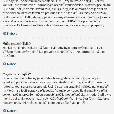
BBKódy jsou speciální implementace HTML jazyka, které poskytují velkou
kontrolu pro formátování jednotlivých objektů v příspěvcích. Možnost používání
BBKódů uděluje administrátor fóra, ale BBKódy je také možné pro jednotlivé
příspěvky zakázat ve formuláři pro odesílání příspěvků. BBKódy se používají
podobně jako HTML, ale tagy jsou uzavřeny v hranatých závorkách [ a ] a ne v
< a >. Pro více informací o formátování pomocí BBKódů se podívejte na
průvodce, ke kterému najdete odkaz na stránce, na které se píší příspěvky.
Nahoru
Můžu použít HTML?
Ne. Na tomto fóru nelze používat HTML, aby bylo zpracováno jako HTML.
Většinu formátování, které lze provést pomocí HTML, lze nahradit použitím
BBKódů.
Nahoru
Co jsou to smajlíci?
Smajlíci nebo emotikony jsou malé obrázky, které můžou být použity k
vyjádření pocitů a vytvořeny za použití krátkého kódu, např. kód :) znamená
radost a kód :( znamená smutek. Úplný seznam smajlíků najdete na formuláři,
na kterém se tvoří zprávy a příspěvky. Pokuste se nepoužívat smajlíky v příliš
velkém počtu, protože můžou způsobit nečitelnost příspěvku a moderátoři by je
mohli odstranit, nebo smazat celý váš příspěvek. Administrátor fóra může také
nastavit omezení počtu smajlíků, které lze v příspěvku použít.
Nahoru