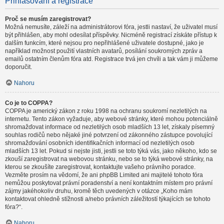
Přihlašování a registrace
Proč se musím zaregistrovat?
Možná nemusíte, záleží na administrátorovi fóra, jestli nastaví, že uživatel musí
být přihlášen, aby mohl odesílat příspěvky. Nicméně registrací získáte přístup k
dalším funkcím, které nejsou pro nepřihlášené uživatele dostupné, jako je
například možnost použití vlastních avatarů, posílání soukromých zpráv a
emailů ostatním členům fóra atd. Registrace trvá jen chvíli a tak vám ji můžeme
doporučit.
Nahoru
Co je to COPPA?
COPPA je americký zákon z roku 1998 na ochranu soukromí nezletilých na
internetu. Tento zákon vyžaduje, aby webové stránky, které mohou potenciálně
shromažďovat informace od nezletilých osob mladších 13 let, získaly písemný
souhlas rodičů nebo nějaké jiné potvrzení od zákonného zástupce povolující
shromažďování osobních identifikačních informací od nezletilých osob
mladších 13 let. Pokud si nejste jisti, jestli se toto týká vás, jako někoho, kdo se
zkouší zaregistrovat na webovou stránku, nebo se to týká webové stránky, na
kterou se zkoušíte zaregistrovat, kontaktujte vašeho právního poradce.
Vezměte prosím na vědomí, že ani phpBB Limited ani majitelé tohoto fóra
nemůžou poskytovat právní poradenství a není kontaktním místem pro právní
zájmy jakéhokoliv druhu, kromě těch uvedených v otázce „Koho mám
kontaktovat ohledně stížnosti a/nebo právních záležitostí týkajících se tohoto
fóra?“.
Nahoru