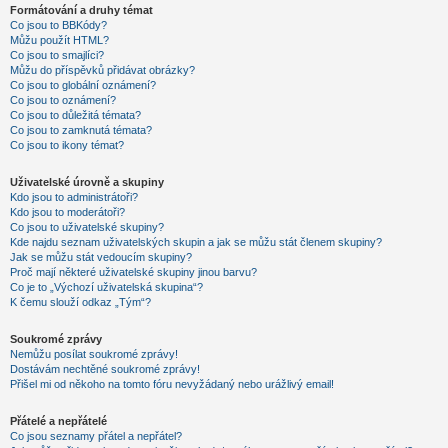
Formátování a druhy témat
Co jsou to BBKódy?
Můžu použít HTML?
Co jsou to smajlíci?
Můžu do příspěvků přidávat obrázky?
Co jsou to globální oznámení?
Co jsou to oznámení?
Co jsou to důležitá témata?
Co jsou to zamknutá témata?
Co jsou to ikony témat?
Uživatelské úrovně a skupiny
Kdo jsou to administrátoři?
Kdo jsou to moderátoři?
Co jsou to uživatelské skupiny?
Kde najdu seznam uživatelských skupin a jak se můžu stát členem skupiny?
Jak se můžu stát vedoucím skupiny?
Proč mají některé uživatelské skupiny jinou barvu?
Co je to „Výchozí uživatelská skupina“?
K čemu slouží odkaz „Tým“?
Soukromé zprávy
Nemůžu posílat soukromé zprávy!
Dostávám nechtěné soukromé zprávy!
Přišel mi od někoho na tomto fóru nevyžádaný nebo urážlivý email!
Přátelé a nepřátelé
Co jsou seznamy přátel a nepřátel?