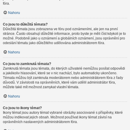
fóra.
Nahoru
Co jsou to důležitá témata?
Důležitá témata jsou zobrazena ve fóru pod oznámeními, ale jen na první
stránce. Často obsahují důležité informace, proto byste je měli číst kdykoli je to
možné. Podobně jako u oznámení a globálních oznámení, jsou oprávnění pro
odeslání tématu jako důležitého udělována administrátorem fóra.
Nahoru
Co jsou to zamknutá témata?
Zamknutá témata jsou témata, do kterých uživatelé nemůžou posílat odpovědi
a jakékoliv hlasování, které se v nic nachází, bylo automaticky ukončeno.
Témata můžou být zamknuta moderátorem nebo administrátorem fóra z řady
důvodů. V závislosti na oprávněních, které vám udělil administrátor fóra,
můžete také mít možnost zamykat vlastní témata.
Nahoru
Co jsou to ikony témat?
Ikony témat jsou autory témat vybrané obrázky asociované s příspěvky, které
můžou indikovat jejich obsah. Možnost používat ikony témat závisí na
oprávněních nastavených administrátorem fóra.