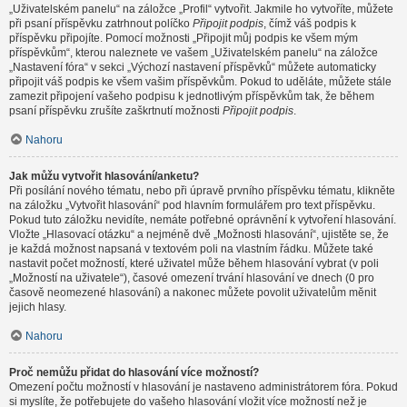
„Uživatelském panelu“ na záložce „Profil“ vytvořit. Jakmile ho vytvoříte, můžete
při psaní příspěvku zatrhnout políčko
Připojit podpis
, čímž váš podpis k
příspěvku připojíte. Pomocí možnosti „Připojit můj podpis ke všem mým
příspěvkům“, kterou naleznete ve vašem „Uživatelském panelu“ na záložce
„Nastavení fóra“ v sekci „Výchozí nastavení příspěvků“ můžete automaticky
připojit váš podpis ke všem vašim příspěvkům. Pokud to uděláte, můžete stále
zamezit připojení vašeho podpisu k jednotlivým příspěvkům tak, že během
psaní příspěvku zrušíte zaškrtnutí možnosti
Připojit podpis
.
Nahoru
Jak můžu vytvořit hlasování/anketu?
Při posílání nového tématu, nebo při úpravě prvního příspěvku tématu, klikněte
na záložku „Vytvořit hlasování“ pod hlavním formulářem pro text příspěvku.
Pokud tuto záložku nevidíte, nemáte potřebné oprávnění k vytvoření hlasování.
Vložte „Hlasovací otázku“ a nejméně dvě „Možnosti hlasování“, ujistěte se, že
je každá možnost napsaná v textovém poli na vlastním řádku. Můžete také
nastavit počet možností, které uživatel může během hlasování vybrat (v poli
„Možností na uživatele“), časové omezení trvání hlasování ve dnech (0 pro
časově neomezené hlasování) a nakonec můžete povolit uživatelům měnit
jejich hlasy.
Nahoru
Proč nemůžu přidat do hlasování více možností?
Omezení počtu možností v hlasování je nastaveno administrátorem fóra. Pokud
si myslíte, že potřebujete do vašeho hlasování vložit více možností než je