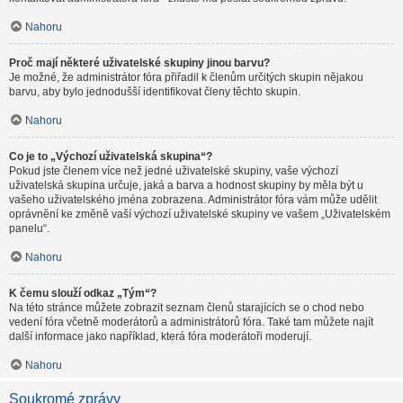
Nahoru
Proč mají některé uživatelské skupiny jinou barvu?
Je možné, že administrátor fóra přiřadil k členům určitých skupin nějakou
barvu, aby bylo jednodušší identifikovat členy těchto skupin.
Nahoru
Co je to „Výchozí uživatelská skupina“?
Pokud jste členem více než jedné uživatelské skupiny, vaše výchozí
uživatelská skupina určuje, jaká a barva a hodnost skupiny by měla být u
vašeho uživatelského jména zobrazena. Administrátor fóra vám může udělit
oprávnění ke změně vaší výchozí uživatelské skupiny ve vašem „Uživatelském
panelu“.
Nahoru
K čemu slouží odkaz „Tým“?
Na této stránce můžete zobrazit seznam členů starajících se o chod nebo
vedení fóra včetně moderátorů a administrátorů fóra. Také tam můžete najít
další informace jako například, která fóra moderátoři moderují.
Nahoru
Soukromé zprávy