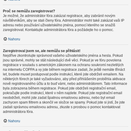
Proč se nemůžu zaregistrovat?
Je možné, že administrátor fóra zakázal registrace, aby zabránil novým
návštěvníkům, aby se stali členy fóra. Administrátor mohl také zakázat vaši IP
adresu nebo používání uživatelského jména, pomocí kterého se snažíš
zaregistrovat. Kontaktujte administrátora fóra a požádejte ho o pomoc.
Nahoru
Zaregistroval jsem se, ale nemůžu se přihlásit!
Nejdříve zkontrolujte správnost vašeho uživatelského jména a hesla. Pokud
jsou správné, mohly se stát následující dvě věci. Pokud je ve fóru povolena
registrace v souladu s americkým zákonem na ochranu soukromí nezletilých
na internetu COPPA a vy jste během registrace zadali, že ještě nemáte třináct
let, budete muset postupovat podle instrukcí, které jste obdrželi emailem. Na
některých fórech je také vyžadováno, aby před přihlášením proběhla aktivace
nově registrovaného účtu a to buď vámi, nebo administrátorem. Tato informace
byla zobrazena během registrace. Pokud jste obdrželi registrační email,
pokračujte podle instrukcí, které v něm najdete. Pokud jste registrační email
neobdrželi, mohli jste zadat špatnou emailovou adresu, nebo byl email
zachycen spam filtrem a skončil ve složce se spamy. Pokud jste si jistí, že jste
zadali správnou emailovou adresu, zkuste s prosbou o pomoc kontaktovat
administrátora fóra.
Nahoru