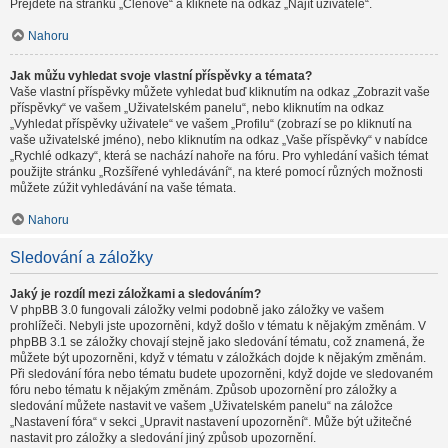
Přejděte na stránku „Členové“ a klikněte na odkaz „Najít uživatele“.
Nahoru
Jak můžu vyhledat svoje vlastní příspěvky a témata?
Vaše vlastní příspěvky můžete vyhledat buď kliknutím na odkaz „Zobrazit vaše
příspěvky“ ve vašem „Uživatelském panelu“, nebo kliknutím na odkaz
„Vyhledat příspěvky uživatele“ ve vašem „Profilu“ (zobrazí se po kliknutí na
vaše uživatelské jméno), nebo kliknutím na odkaz „Vaše příspěvky“ v nabídce
„Rychlé odkazy“, která se nachází nahoře na fóru. Pro vyhledání vašich témat
použijte stránku „Rozšířené vyhledávání“, na které pomocí různých možnosti
můžete zúžit vyhledávání na vaše témata.
Nahoru
Sledování a záložky
Jaký je rozdíl mezi záložkami a sledováním?
V phpBB 3.0 fungovali záložky velmi podobně jako záložky ve vašem
prohlížeči. Nebyli jste upozorněni, když došlo v tématu k nějakým změnám. V
phpBB 3.1 se záložky chovají stejně jako sledování tématu, což znamená, že
můžete být upozorněni, když v tématu v záložkách dojde k nějakým změnám.
Při sledování fóra nebo tématu budete upozorněni, když dojde ve sledovaném
fóru nebo tématu k nějakým změnám. Způsob upozornění pro záložky a
sledování můžete nastavit ve vašem „Uživatelském panelu“ na záložce
„Nastavení fóra“ v sekci „Upravit nastavení upozornění“. Může být užitečné
nastavit pro záložky a sledování jiný způsob upozornění.