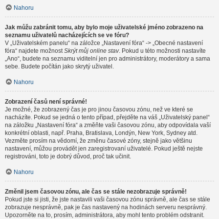
Nahoru
Jak můžu zabránit tomu, aby bylo moje uživatelské jméno zobrazeno na
seznamu uživatelů nacházejících se ve fóru?
V „Uživatelském panelu“ na záložce „Nastavení fóra“ -> „Obecné nastavení
fóra“ najdete možnost
Skrýt můj online stav
. Pokud u této možnosti nastavíte
„Ano“, budete na seznamu viditelní jen pro administrátory, moderátory a sama
sebe. Budete počítán jako skrytý uživatel.
Nahoru
Zobrazení časů není správné!
Je možné, že zobrazený čas je pro jinou časovou zónu, než ve které se
nacházíte. Pokud se jedná o tento případ, přejděte na váš „Uživatelský panel“
na záložku „Nastavení fóra“ a změňte vaši časovou zónu, aby odpovídala vaší
konkrétní oblasti, např. Praha, Bratislava, Londýn, New York, Sydney atd.
Vezměte prosím na vědomí, že změnu časové zóny, stejně jako většinu
nastavení, můžou provádět jen zaregistrovaní uživatelé. Pokud ještě nejste
registrováni, toto je dobrý důvod, proč tak učinit.
Nahoru
Změnil jsem časovou zónu, ale čas se stále nezobrazuje správně!
Pokud jste si jisti, že jste nastavili vaši časovou zónu správně, ale čas se stále
zobrazuje nesprávně, pak je čas nastavený na hodinách serveru nesprávný.
Upozorněte na to, prosím, administrátora, aby mohl tento problém odstranit.