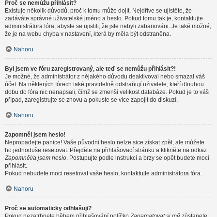
Proč se nemůžu přihlásit?
Existuje několik důvodů, proč k tomu může dojít. Nejdříve se ujistěte, že
zadáváte správné uživatelské jméno a heslo. Pokud tomu tak je, kontaktujte
administrátora fóra, abyste se ujistili, že jste nebyli zabanováni. Je také možné,
že je na webu chyba v nastavení, která by měla být odstraněna.
Nahoru
Byl jsem ve fóru zaregistrovaný, ale teď se nemůžu přihlásit?!
Je možné, že administrátor z nějakého důvodu deaktivoval nebo smazal váš
účet. Na některých fórech také pravidelně odstraňují uživatele, kteří dlouhou
dobu do fóra nic nenapsali, čímž se zmenší velikost databáze. Pokud je to váš
případ, zaregistrujte se znovu a pokuste se více zapojit do diskuzí.
Nahoru
Zapomněl jsem heslo!
Nepropadejte panice! Vaše původní heslo nelze sice získat zpět, ale můžete
ho jednoduše resetovat. Přejděte na přihlašovací stránku a klikněte na odkaz
Zapomněl/a jsem heslo
. Postupujte podle instrukcí a brzy se opět budete moci
přihlásit.
Pokud nebudete moci resetovat vaše heslo, kontaktujte administrátora fóra.
Nahoru
Proč se automaticky odhlašuji?
Pokud nezatrhnete během přihlašování políčko
Zapamatovat si mě
zůstanete