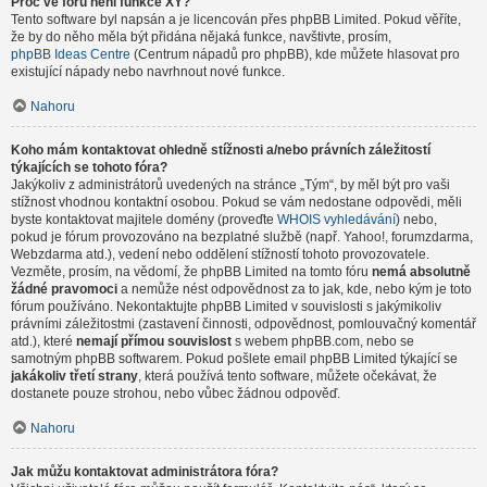
Proč ve fóru není funkce XY?
Tento software byl napsán a je licencován přes phpBB Limited. Pokud věříte,
že by do něho měla být přidána nějaká funkce, navštivte, prosím,
phpBB Ideas Centre
(Centrum nápadů pro phpBB), kde můžete hlasovat pro
existující nápady nebo navrhnout nové funkce.
Nahoru
Koho mám kontaktovat ohledně stížnosti a/nebo právních záležitostí
týkajících se tohoto fóra?
Jakýkoliv z administrátorů uvedených na stránce „Tým“, by měl být pro vaši
stížnost vhodnou kontaktní osobou. Pokud se vám nedostane odpovědi, měli
byste kontaktovat majitele domény (proveďte
WHOIS vyhledávání
) nebo,
pokud je fórum provozováno na bezplatné službě (např. Yahoo!, forumzdarma,
Webzdarma atd.), vedení nebo oddělení stížností tohoto provozovatele.
Vezměte, prosím, na vědomí, že phpBB Limited na tomto fóru
nemá absolutně
žádné pravomoci
a nemůže nést odpovědnost za to jak, kde, nebo kým je toto
fórum používáno. Nekontaktujte phpBB Limited v souvislosti s jakýmikoliv
právními záležitostmi (zastavení činnosti, odpovědnost, pomlouvačný komentář
atd.), které
nemají přímou souvislost
s webem phpBB.com, nebo se
samotným phpBB softwarem. Pokud pošlete email phpBB Limited týkající se
jakákoliv třetí strany
, která používá tento software, můžete očekávat, že
dostanete pouze strohou, nebo vůbec žádnou odpověď.
Nahoru
Jak můžu kontaktovat administrátora fóra?