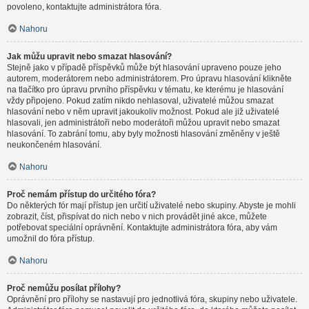
povoleno, kontaktujte administrátora fóra.
Nahoru
Jak můžu upravit nebo smazat hlasování?
Stejně jako v případě příspěvků může být hlasování upraveno pouze jeho
autorem, moderátorem nebo administrátorem. Pro úpravu hlasování klikněte
na tlačítko pro úpravu prvního příspěvku v tématu, ke kterému je hlasování
vždy připojeno. Pokud zatím nikdo nehlasoval, uživatelé můžou smazat
hlasování nebo v něm upravit jakoukoliv možnost. Pokud ale již uživatelé
hlasovali, jen administrátoři nebo moderátoři můžou upravit nebo smazat
hlasování. To zabrání tomu, aby byly možnosti hlasování změněny v ještě
neukončeném hlasování.
Nahoru
Proč nemám přístup do určitého fóra?
Do některých fór mají přístup jen určití uživatelé nebo skupiny. Abyste je mohli
zobrazit, číst, přispívat do nich nebo v nich provádět jiné akce, můžete
potřebovat speciální oprávnění. Kontaktujte administrátora fóra, aby vám
umožnil do fóra přístup.
Nahoru
Proč nemůžu posílat přílohy?
Oprávnění pro přílohy se nastavují pro jednotlivá fóra, skupiny nebo uživatele.