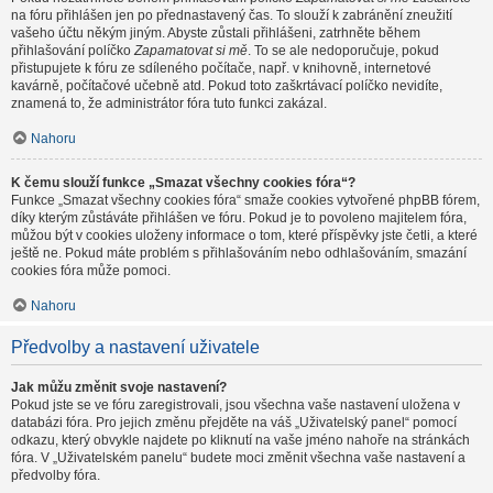
na fóru přihlášen jen po přednastavený čas. To slouží k zabránění zneužití
vašeho účtu někým jiným. Abyste zůstali přihlášeni, zatrhněte během
přihlašování políčko
Zapamatovat si mě
. To se ale nedoporučuje, pokud
přistupujete k fóru ze sdíleného počítače, např. v knihovně, internetové
kavárně, počítačové učebně atd. Pokud toto zaškrtávací políčko nevidíte,
znamená to, že administrátor fóra tuto funkci zakázal.
Nahoru
K čemu slouží funkce „Smazat všechny cookies fóra“?
Funkce „Smazat všechny cookies fóra“ smaže cookies vytvořené phpBB fórem,
díky kterým zůstáváte přihlášen ve fóru. Pokud je to povoleno majitelem fóra,
můžou být v cookies uloženy informace o tom, které příspěvky jste četli, a které
ještě ne. Pokud máte problém s přihlašováním nebo odhlašováním, smazání
cookies fóra může pomoci.
Nahoru
Předvolby a nastavení uživatele
Jak můžu změnit svoje nastavení?
Pokud jste se ve fóru zaregistrovali, jsou všechna vaše nastavení uložena v
databázi fóra. Pro jejich změnu přejděte na váš „Uživatelský panel“ pomocí
odkazu, který obvykle najdete po kliknutí na vaše jméno nahoře na stránkách
fóra. V „Uživatelském panelu“ budete moci změnit všechna vaše nastavení a
předvolby fóra.