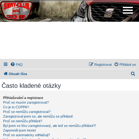
FAQ
Registrovat
Přihlásit se
H
Obsah fóra
l
Často kladené otázky
e
d
Přihlašování a registrace
Proč se musím zaregistrovat?
a
Co je to COPPA?
t
Proč se nemůžu zaregistrovat?
Zaregistroval jsem se, ale nemůžu se přihlásit!
Proč se nemůžu přihlásit?
Byl jsem ve fóru zaregistrovaný, ale teď se nemůžu přihlásit?!
Zapomněl jsem heslo!
Proč se automaticky odhlašuji?