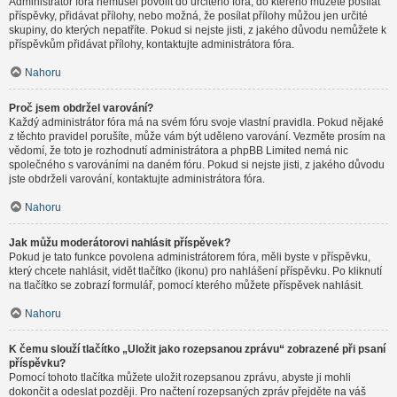
Administrátor fóra nemusel povolit do určitého fóra, do kterého můžete posílat
příspěvky, přidávat přílohy, nebo možná, že posílat přílohy můžou jen určité
skupiny, do kterých nepatříte. Pokud si nejste jisti, z jakého důvodu nemůžete k
příspěvkům přidávat přílohy, kontaktujte administrátora fóra.
Nahoru
Proč jsem obdržel varování?
Každý administrátor fóra má na svém fóru svoje vlastní pravidla. Pokud nějaké
z těchto pravidel porušíte, může vám být uděleno varování. Vezměte prosím na
vědomí, že toto je rozhodnutí administrátora a phpBB Limited nemá nic
společného s varováními na daném fóru. Pokud si nejste jisti, z jakého důvodu
jste obdrželi varování, kontaktujte administrátora fóra.
Nahoru
Jak můžu moderátorovi nahlásit příspěvek?
Pokud je tato funkce povolena administrátorem fóra, měli byste v příspěvku,
který chcete nahlásit, vidět tlačítko (ikonu) pro nahlášení příspěvku. Po kliknutí
na tlačítko se zobrazí formulář, pomocí kterého můžete příspěvek nahlásit.
Nahoru
K čemu slouží tlačítko „Uložit jako rozepsanou zprávu“ zobrazené při psaní
příspěvku?
Pomocí tohoto tlačítka můžete uložit rozepsanou zprávu, abyste ji mohli
dokončit a odeslat později. Pro načtení rozepsaných zpráv přejděte na váš