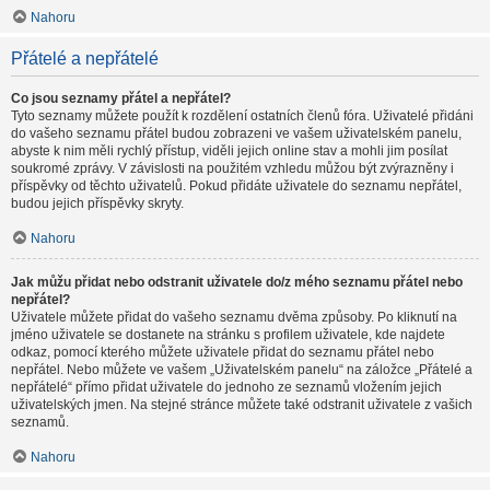
Nahoru
Přátelé a nepřátelé
Co jsou seznamy přátel a nepřátel?
Tyto seznamy můžete použít k rozdělení ostatních členů fóra. Uživatelé přidáni
do vašeho seznamu přátel budou zobrazeni ve vašem uživatelském panelu,
abyste k nim měli rychlý přístup, viděli jejich online stav a mohli jim posílat
soukromé zprávy. V závislosti na použitém vzhledu můžou být zvýrazněny i
příspěvky od těchto uživatelů. Pokud přidáte uživatele do seznamu nepřátel,
budou jejich příspěvky skryty.
Nahoru
Jak můžu přidat nebo odstranit uživatele do/z mého seznamu přátel nebo
nepřátel?
Uživatele můžete přidat do vašeho seznamu dvěma způsoby. Po kliknutí na
jméno uživatele se dostanete na stránku s profilem uživatele, kde najdete
odkaz, pomocí kterého můžete uživatele přidat do seznamu přátel nebo
nepřátel. Nebo můžete ve vašem „Uživatelském panelu“ na záložce „Přátelé a
nepřátelé“ přímo přidat uživatele do jednoho ze seznamů vložením jejich
uživatelských jmen. Na stejné stránce můžete také odstranit uživatele z vašich
seznamů.
Nahoru