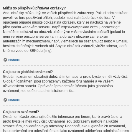
Můžu do příspěvků přidávat obrázky?
Ano, obrázky můžou být ve vašich příspěvcích zobrazeny. Pokud administrátor
povolil ve fóru používání příloh, budete moci nahrát obrázek do fóra. V
opačném případě musíte odkázat na obrázek, který se nachází na veřejně
přístupném webovém serveru, např. http://www.priklad.cz/muj-obrazek.gif.
Nemůžete odkázat na obrázek uložený ve vašem vlastním počítači (pokud to
není veřejně přístupný server) ani na obrázky uložené za nějakým
autentizačním mechanizmem, např. v emailech na seznamu.cz nebo v Gmailu,
heslem chráněných webech atd. Aby se obrázek zobrazil, vložte adresu, která
k němu vede do BBKódu [img].
Nahoru
Co jsou to globální oznámení?
Globální oznámení obsahují důležité informace, a proto byste je měli vždy číst.
Globální oznámení jsou zobrazeny v každém fóru nahoře a ve vašem
uživatelském panelu. Oprávnění pro odeslání tématu jako globálního
oznámení jsou udělena administrátorem fóra.
Nahoru
Co jsou to oznámení?
Oznámení často obsahují důležité informace pro fórum, které právě čtete, a
proto byste je měli vždy číst. Oznámení jsou zobrazeny nahoře na každé
stránce fóra, do kterého byly odeslány. Podobně jako u globálních oznámení,
jsou oprávnění pro odeslání tématu jako oznámení udělována administrátorem