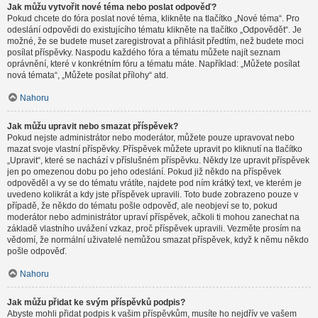
Jak můžu vytvořit nové téma nebo poslat odpověď?
Pokud chcete do fóra poslat nové téma, klikněte na tlačítko „Nové téma“. Pro
odeslání odpovědi do existujícího tématu klikněte na tlačítko „Odpovědět“. Je
možné, že se budete muset zaregistrovat a přihlásit předtím, než budete moci
posílat příspěvky. Naspodu každého fóra a tématu můžete najít seznam
oprávnění, které v konkrétním fóru a tématu máte. Například: „Můžete posílat
nová témata“, „Můžete posílat přílohy“ atd.
Nahoru
Jak můžu upravit nebo smazat příspěvek?
Pokud nejste administrátor nebo moderátor, můžete pouze upravovat nebo
mazat svoje vlastní příspěvky. Příspěvek můžete upravit po kliknutí na tlačítko
„Upravit“, které se nachází v příslušném příspěvku. Někdy lze upravit příspěvek
jen po omezenou dobu po jeho odeslání. Pokud již někdo na příspěvek
odpověděl a vy se do tématu vrátíte, najdete pod ním krátký text, ve kterém je
uvedeno kolikrát a kdy jste příspěvek upravili. Toto bude zobrazeno pouze v
případě, že někdo do tématu pošle odpověď, ale neobjeví se to, pokud
moderátor nebo administrátor upraví příspěvek, ačkoli ti mohou zanechat na
základě vlastního uvážení vzkaz, proč příspěvek upravili. Vezměte prosím na
vědomí, že normální uživatelé nemůžou smazat příspěvek, když k němu někdo
pošle odpověď.
Nahoru
Jak můžu přidat ke svým příspěvků podpis?
Abyste mohli přidat podpis k vašim příspěvkům, musíte ho nejdřív ve vašem