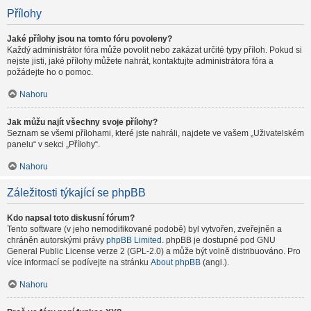
Přílohy
Jaké přílohy jsou na tomto fóru povoleny?
Každý administrátor fóra může povolit nebo zakázat určité typy příloh. Pokud si
nejste jisti, jaké přílohy můžete nahrát, kontaktujte administrátora fóra a
požádejte ho o pomoc.
Nahoru
Jak můžu najít všechny svoje přílohy?
Seznam se všemi přílohami, které jste nahráli, najdete ve vašem „Uživatelském
panelu“ v sekci „Přílohy“.
Nahoru
Záležitosti týkající se phpBB
Kdo napsal toto diskusní fórum?
Tento software (v jeho nemodifikované podobě) byl vytvořen, zveřejněn a
chráněn autorskými právy
phpBB Limited
. phpBB je dostupné pod GNU
General Public License verze 2 (GPL-2.0) a může být volně distribuováno. Pro
více informací se podívejte na stránku
About phpBB
(angl.).
Nahoru