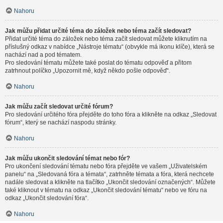
Nahoru
Jak můžu přidat určité téma do záložek nebo téma začít sledovat?
Přidat určité téma do záložek nebo téma začít sledovat můžete kliknutím na
příslušný odkaz v nabídce „Nástroje tématu“ (obvykle má ikonu klíče), která se
nachází nad a pod tématem.
Pro sledování tématu můžete také poslat do tématu odpověď a přitom
zatrhnout políčko „Upozornit mě, když někdo pošle odpověď“.
Nahoru
Jak můžu začít sledovat určité fórum?
Pro sledování určitého fóra přejděte do toho fóra a klikněte na odkaz „Sledovat
fórum“, který se nachází naspodu stránky.
Nahoru
Jak můžu ukončit sledování témat nebo fór?
Pro ukončení sledování tématu nebo fóra přejděte ve vašem „Uživatelském
panelu“ na „Sledovaná fóra a témata“, zatrhněte témata a fóra, která nechcete
nadále sledovat a klikněte na tlačítko „Ukončit sledování označených“. Můžete
také kliknout v tématu na odkaz „Ukončit sledování tématu“ nebo ve fóru na
odkaz „Ukončit sledování fóra“.
Nahoru