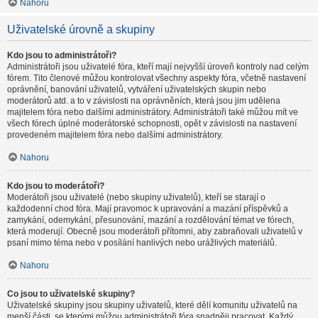
Nahoru
Uživatelské úrovně a skupiny
Kdo jsou to administrátoři?
Administrátoři jsou uživatelé fóra, kteří mají nejvyšší úroveň kontroly nad celým
fórem. Tito členové můžou kontrolovat všechny aspekty fóra, včetně nastavení
oprávnění, banování uživatelů, vytváření uživatelských skupin nebo
moderátorů atd. a to v závislosti na oprávněních, která jsou jim udělena
majitelem fóra nebo dalšími administrátory. Administrátoři také můžou mít ve
všech fórech úplné moderátorské schopnosti, opět v závislosti na nastavení
provedeném majitelem fóra nebo dalšími administrátory.
Nahoru
Kdo jsou to moderátoři?
Moderátoři jsou uživatelé (nebo skupiny uživatelů), kteří se starají o
každodenní chod fóra. Mají pravomoc k upravování a mazání příspěvků a
zamykání, odemykání, přesunování, mazání a rozdělování témat ve fórech,
která moderují. Obecně jsou moderátoři přítomni, aby zabraňovali uživatelů v
psaní mimo téma nebo v posílání hanlivých nebo urážlivých materiálů.
Nahoru
Co jsou to uživatelské skupiny?
Uživatelské skupiny jsou skupiny uživatelů, které dělí komunitu uživatelů na
menší části, se kterými můžou administrátoři fóra snadněji pracovat. Každý