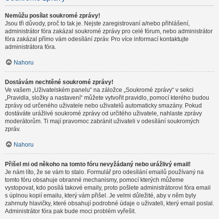
Nemůžu posílat soukromé zprávy!
Jsou tři důvody, proč to tak je. Nejste zaregistrovaní a/nebo přihlášení,
administrátor fóra zakázal soukromé zprávy pro celé fórum, nebo administrátor
fóra zakázal přímo vám odesílání zpráv. Pro více informací kontaktujte
administrátora fóra.
Nahoru
Dostávám nechtěné soukromé zprávy!
Ve vašem „Uživatelském panelu“ na záložce „Soukromé zprávy“ v sekci
„Pravidla, složky a nastavení“ můžete vytvořit pravidlo, pomocí kterého budou
zprávy od určeného uživatele nebo uživatelů automaticky smazány. Pokud
dostáváte urážlivé soukromé zprávy od určitého uživatele, nahlaste zprávy
moderátorům. Ti mají pravomoc zabránit uživateli v odesílání soukromých
zpráv.
Nahoru
Přišel mi od někoho na tomto fóru nevyžádaný nebo urážlivý email!
Je nám líto, že se vám to stalo. Formulář pro odesílání emailů používaný na
tomto fóru obsahuje obranné mechanismy, pomocí kterých můžeme
vystopovat, kdo posílá takové emaily, proto pošlete administrátorovi fóra email
s úplnou kopií emailu, který vám přišel. Je velmi důležité, aby v něm byly
zahrnuty hlavičky, které obsahují podrobné údaje o uživateli, který email poslal.
Administrátor fóra pak bude moci problém vyřešit.