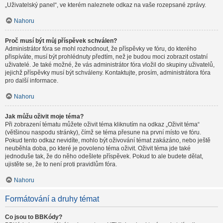
„Uživatelský panel“, ve kterém naleznete odkaz na vaše rozepsané zprávy.
Nahoru
Proč musí být můj příspěvek schválen?
Administrátor fóra se mohl rozhodnout, že příspěvky ve fóru, do kterého
přispíváte, musí být prohlédnuty předtím, než je budou moci zobrazit ostatní
uživatelé. Je také možné, že vás administrátor fóra vložil do skupiny uživatelů,
jejichž příspěvky musí být schváleny. Kontaktujte, prosím, administrátora fóra
pro další informace.
Nahoru
Jak můžu oživit moje téma?
Při zobrazení tématu můžete oživit téma kliknutím na odkaz „Oživit téma“
(většinou naspodu stránky), čímž se téma přesune na první místo ve fóru.
Pokud tento odkaz nevidíte, mohlo být oživování témat zakázáno, nebo ještě
neuběhla doba, po které je povoleno téma oživit. Oživit téma jde také
jednoduše tak, že do něho odešlete příspěvek. Pokud to ale budete dělat,
ujistěte se, že to není proti pravidlům fóra.
Nahoru
Formátování a druhy témat
Co jsou to BBKódy?