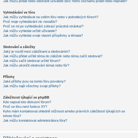
Jak můžu přidat nebo odstranit uživatele do/z mého seznamu přátel nebo nepřátel?
Vyhledávání ve fóru
Jak můžu vyhledávat na celém fóru nebo v jednotlivých fórech?
Proč moje vyhledávání nic nenašlo?
Proč se mi po vyhledávání zobrazí prázdná stránka!?
Jak můžu vyhledat určité uživatele?
Jak můžu vyhledat svoje vlastní příspěvky a témata?
Sledování a záložky
Jaký je rozdíl mezi záložkami a sledováním?
Jak můžu přidat určité téma do záložek nebo téma začít sledovat?
Jak můžu začít sledovat určité fórum?
Jak můžu ukončit sledování témat nebo fór?
Přílohy
Jaké přílohy jsou na tomto fóru povoleny?
Jak můžu najít všechny svoje přílohy?
Záležitosti týkající se phpBB
Kdo napsal toto diskusní fórum?
Proč ve fóru není funkce XY?
Koho mám kontaktovat ohledně stížnosti a/nebo právních záležitostí týkajících se
tohoto fóra?
Jak můžu kontaktovat administrátora fóra?