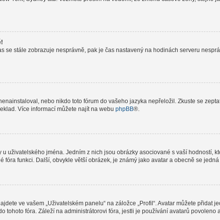
ě!
le čas se stále zobrazuje nesprávně, pak je čas nastavený na hodinách serveru nespr
nainstaloval, nebo nikdo toto fórum do vašeho jazyka nepřeložil. Zkuste se zeptat 
řeklad. Více informací můžete najít na webu
phpBB
®.
 u uživatelského jména. Jedním z nich jsou obrázky asociované s vaší hodností, kte
elé fóra funkci. Další, obvykle větší obrázek, je známý jako avatar a obecně se jed
jdete ve vašem „Uživatelském panelu“ na záložce „Profil“. Avatar můžete přidat jed
do tohoto fóra. Záleží na administrátorovi fóra, jestli je používání avatarů povolen