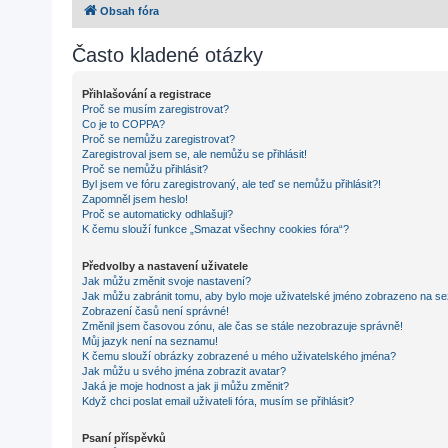
Obsah fóra
Často kladené otázky
Přihlašování a registrace
Proč se musím zaregistrovat?
Co je to COPPA?
Proč se nemůžu zaregistrovat?
Zaregistroval jsem se, ale nemůžu se přihlásit!
Proč se nemůžu přihlásit?
Byl jsem ve fóru zaregistrovaný, ale teď se nemůžu přihlásit?!
Zapomněl jsem heslo!
Proč se automaticky odhlašuji?
K čemu slouží funkce „Smazat všechny cookies fóra“?
Předvolby a nastavení uživatele
Jak můžu změnit svoje nastavení?
Jak můžu zabránit tomu, aby bylo moje uživatelské jméno zobrazeno na se
Zobrazení časů není správné!
Změnil jsem časovou zónu, ale čas se stále nezobrazuje správně!
Můj jazyk není na seznamu!
K čemu slouží obrázky zobrazené u mého uživatelského jména?
Jak můžu u svého jména zobrazit avatar?
Jaká je moje hodnost a jak ji můžu změnit?
Když chci poslat email uživateli fóra, musím se přihlásit?
Psaní příspěvků