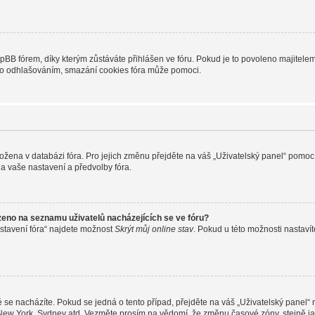
B fórem, díky kterým zůstáváte přihlášen ve fóru. Pokud je to povoleno majitelem 
nebo odhlašováním, smazání cookies fóra může pomoci.
uložena v databázi fóra. Pro jejich změnu přejděte na váš „Uživatelský panel“ pomoc
a vaše nastavení a předvolby fóra.
zeno na seznamu uživatelů nacházejících se ve fóru?
stavení fóra“ najdete možnost
Skrýt můj online stav
. Pokud u této možnosti nastavít
 se nacházíte. Pokud se jedná o tento případ, přejděte na váš „Uživatelský panel“
, New York, Sydney atd. Vezměte prosím na vědomí, že změnu časové zóny, stejně ja