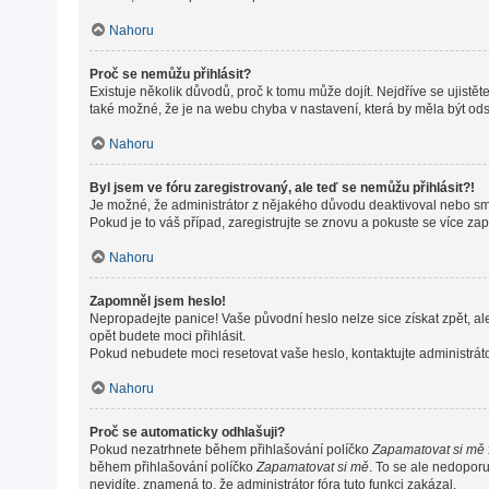
Nahoru
Proč se nemůžu přihlásit?
Existuje několik důvodů, proč k tomu může dojít. Nejdříve se ujistěte
také možné, že je na webu chyba v nastavení, která by měla být od
Nahoru
Byl jsem ve fóru zaregistrovaný, ale teď se nemůžu přihlásit?!
Je možné, že administrátor z nějakého důvodu deaktivoval nebo smaz
Pokud je to váš případ, zaregistrujte se znovu a pokuste se více zapo
Nahoru
Zapomněl jsem heslo!
Nepropadejte panice! Vaše původní heslo nelze sice získat zpět, al
opět budete moci přihlásit.
Pokud nebudete moci resetovat vaše heslo, kontaktujte administráto
Nahoru
Proč se automaticky odhlašuji?
Pokud nezatrhnete během přihlašování políčko
Zapamatovat si mě
během přihlašování políčko
Zapamatovat si mě
. To se ale nedoporu
nevidíte, znamená to, že administrátor fóra tuto funkci zakázal.