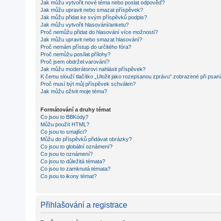
Jak můžu vytvořit nové téma nebo poslat odpověď?
Jak můžu upravit nebo smazat příspěvek?
Jak můžu přidat ke svým příspěvků podpis?
Jak můžu vytvořit hlasování/anketu?
Proč nemůžu přidat do hlasování více možností?
Jak můžu upravit nebo smazat hlasování?
Proč nemám přístup do určitého fóra?
Proč nemůžu posílat přílohy?
Proč jsem obdržel varování?
Jak můžu moderátorovi nahlásit příspěvek?
K čemu slouží tlačítko „Uložit jako rozepsanou zprávu“ zobrazené při psan
Proč musí být můj příspěvek schválen?
Jak můžu oživit moje téma?
Formátování a druhy témat
Co jsou to BBKódy?
Můžu použít HTML?
Co jsou to smajlíci?
Můžu do příspěvků přidávat obrázky?
Co jsou to globální oznámení?
Co jsou to oznámení?
Co jsou to důležitá témata?
Co jsou to zamknutá témata?
Co jsou to ikony témat?
Přihlašování a registrace