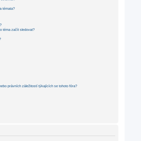
 a témata?
?
o téma začít sledovat?
?
bo právních záležitostí týkajících se tohoto fóra?