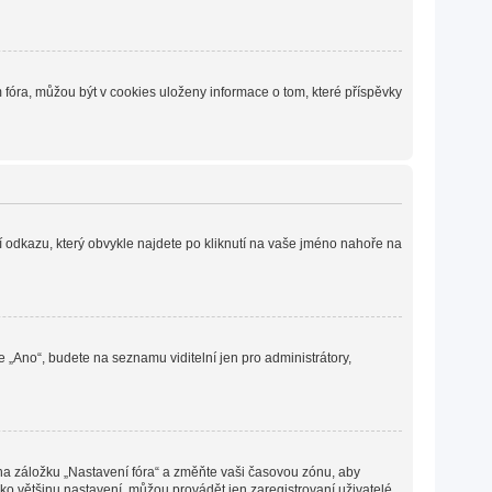
fóra, můžou být v cookies uloženy informace o tom, které příspěvky
í odkazu, který obvykle najdete po kliknutí na vaše jméno nahoře na
e „Ano“, budete na seznamu viditelní jen pro administrátory,
 na záložku „Nastavení fóra“ a změňte vaši časovou zónu, aby
ko většinu nastavení, můžou provádět jen zaregistrovaní uživatelé.