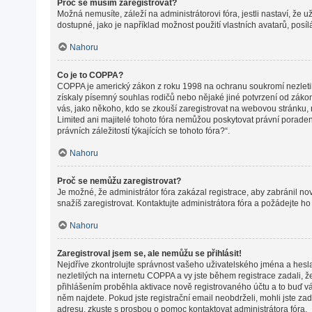
Proč se musím zaregistrovat?
Možná nemusíte, záleží na administrátorovi fóra, jestli nastaví, že 
dostupné, jako je například možnost použití vlastních avatarů, posí
Nahoru
Co je to COPPA?
COPPA je americký zákon z roku 1998 na ochranu soukromí nezletil
získaly písemný souhlas rodičů nebo nějaké jiné potvrzení od zákonné
vás, jako někoho, kdo se zkouší zaregistrovat na webovou stránku,
Limited ani majitelé tohoto fóra nemůžou poskytovat právní porade
právních záležitostí týkajících se tohoto fóra?“.
Nahoru
Proč se nemůžu zaregistrovat?
Je možné, že administrátor fóra zakázal registrace, aby zabránil n
snažíš zaregistrovat. Kontaktujte administrátora fóra a požádejte h
Nahoru
Zaregistroval jsem se, ale nemůžu se přihlásit!
Nejdříve zkontrolujte správnost vašeho uživatelského jména a hesl
nezletilých na internetu COPPA a vy jste během registrace zadali, ž
přihlášením proběhla aktivace nově registrovaného účtu a to buď vám
něm najdete. Pokud jste registrační email neobdrželi, mohli jste za
adresu, zkuste s prosbou o pomoc kontaktovat administrátora fóra.