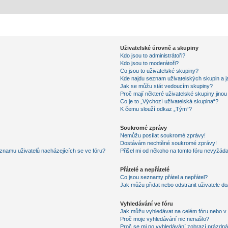
Uživatelské úrovně a skupiny
Kdo jsou to administrátoři?
Kdo jsou to moderátoři?
Co jsou to uživatelské skupiny?
Kde najdu seznam uživatelských skupin a j
Jak se můžu stát vedoucím skupiny?
Proč mají některé uživatelské skupiny jino
Co je to „Výchozí uživatelská skupina“?
K čemu slouží odkaz „Tým“?
Soukromé zprávy
Nemůžu posílat soukromé zprávy!
Dostávám nechtěné soukromé zprávy!
znamu uživatelů nacházejících se ve fóru?
Přišel mi od někoho na tomto fóru nevyžáda
Přátelé a nepřátelé
Co jsou seznamy přátel a nepřátel?
Jak můžu přidat nebo odstranit uživatele d
Vyhledávání ve fóru
Jak můžu vyhledávat na celém fóru nebo v 
Proč moje vyhledávání nic nenašlo?
Proč se mi po vyhledávání zobrazí prázdná