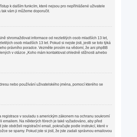
přístup k dalším funkcím, které nejsou pro nepřihlášené uživatele
 a tak vám ji můžeme doporučit.
lně shromažďovat informace od nezletilých osob mladších 13 let,
ých osob mladších 13 let. Pokud si nejste jisti, jestli se toto týká
 vašeho právního poradce. Vezměte prosím na vědomí, že ani phpBB
edených v otázce „Koho mám kontaktovat ohledně stížnosti a/nebo
P adresu nebo používání uživatelského jména, pomocí kterého se
lena registrace v souladu s americkým zákonem na ochranu soukromí
želi emailem. Na některých fórech je také vyžadováno, aby před
e obdrželi registrační email, pokračujte podle instrukcí, které v
žce se spamy. Pokud jste si jistí, že jste zadali správnou emailovou