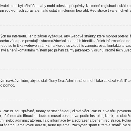
uživatel musí být přihlášen, aby mohl odesílat příspěvky. Nicméně registrací získáte 
lání soukromých zpráv a emailů ostatním členům fóra atd. Registrace trvá jen chvíli
ých na internetu. Tento zákon vyžaduje, aby webové stránky, které mohou potenciá
ho zástupce povolující shromažďování osobních identifikačních informací od nezletil
 nebo se to týká webové stránky, na kterou se zkoušíte zaregistrovat, kontaktujte
nství a není kontaktním místem pro právní zájmy jakéhokoliv druhu, kromě těch uv
ovým návštěvníkům, aby se stali členy fóra. Administrátor mohl také zakázat vaši I
o o pomoc.
a. Pokud jsou správné, mohly se stát následující dvě věci. Pokud je ve fóru povo
e ještě nemáte třináct let, budete muset postupovat podle instrukcí, které jste obdr
i, nebo administrátorem. Tato informace byla zobrazena během registrace. Pokud jst
dat špatnou emailovou adresu, nebo byl email zachycen spam filtrem a skončil ve slo