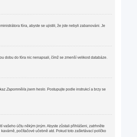
nistrátora fóra, abyste se ujistili, že jste nebyli zabanováni. Je
ou dobu do fóra nic nenapsali, čímž se zmenší velikost databáze.
dkaz
Zapomněl/a jsem heslo
. Postupujte podle instrukcí a brzy se
í vašeho účtu někým jiným. Abyste zůstali přihlášeni, zatrhněte
vé kavárně, počítačové učebně atd. Pokud toto zaškrtávací políčko