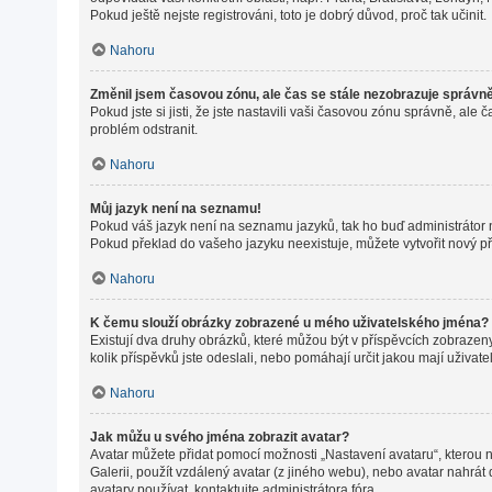
Pokud ještě nejste registrováni, toto je dobrý důvod, proč tak učinit.
Nahoru
Změnil jsem časovou zónu, ale čas se stále nezobrazuje správn
Pokud jste si jisti, že jste nastavili vaši časovou zónu správně, a
problém odstranit.
Nahoru
Můj jazyk není na seznamu!
Pokud váš jazyk není na seznamu jazyků, tak ho buď administrátor ne
Pokud překlad do vašeho jazyku neexistuje, můžete vytvořit nový p
Nahoru
K čemu slouží obrázky zobrazené u mého uživatelského jména?
Existují dva druhy obrázků, které můžou být v příspěvcích zobrazeny
kolik příspěvků jste odeslali, nebo pomáhají určit jakou mají uživat
Nahoru
Jak můžu u svého jména zobrazit avatar?
Avatar můžete přidat pomocí možnosti „Nastavení avataru“, kterou na
Galerii, použít vzdálený avatar (z jiného webu), nebo avatar nahrát 
avatary používat, kontaktujte administrátora fóra.