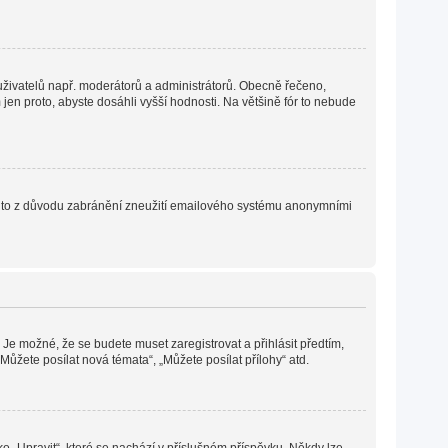
h uživatelů např. moderátorů a administrátorů. Obecně řečeno,
en proto, abyste dosáhli vyšší hodnosti. Na většině fór to nebude
. Je to z důvodu zabránění zneužití emailového systému anonymními
 Je možné, že se budete muset zaregistrovat a přihlásit předtím,
ůžete posílat nová témata“, „Můžete posílat přílohy“ atd.