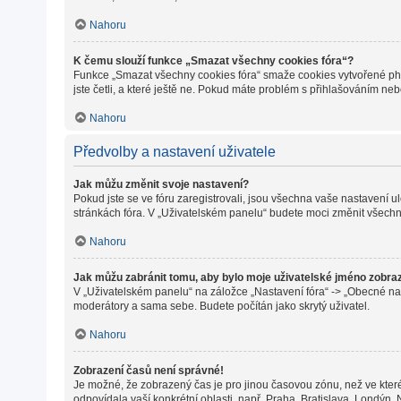
Nahoru
K čemu slouží funkce „Smazat všechny cookies fóra“?
Funkce „Smazat všechny cookies fóra“ smaže cookies vytvořené phpB
jste četli, a které ještě ne. Pokud máte problém s přihlašováním 
Nahoru
Předvolby a nastavení uživatele
Jak můžu změnit svoje nastavení?
Pokud jste se ve fóru zaregistrovali, jsou všechna vaše nastavení 
stránkách fóra. V „Uživatelském panelu“ budete moci změnit všechn
Nahoru
Jak můžu zabránit tomu, aby bylo moje uživatelské jméno zobra
V „Uživatelském panelu“ na záložce „Nastavení fóra“ -> „Obecné na
moderátory a sama sebe. Budete počítán jako skrytý uživatel.
Nahoru
Zobrazení časů není správné!
Je možné, že zobrazený čas je pro jinou časovou zónu, než ve které
odpovídala vaší konkrétní oblasti, např. Praha, Bratislava, Londýn