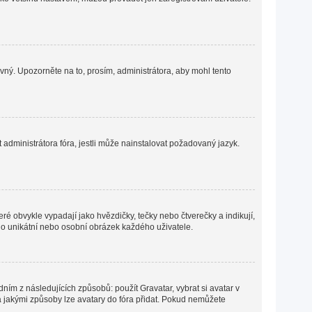
ávný. Upozorněte na to, prosím, administrátora, aby mohl tento
administrátora fóra, jestli může nainstalovat požadovaný jazyk.
ré obvykle vypadají jako hvězdičky, tečky nebo čtverečky a indikují,
ná o unikátní nebo osobní obrázek každého uživatele.
ním z následujících způsobů: použít Gravatar, vybrat si avatar v
o a jakými způsoby lze avatary do fóra přidat. Pokud nemůžete