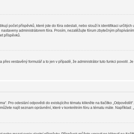
jí počet příspěvků, které jste do fóra odeslali, nebo slouží k identifikaci určitýc
nastaveny administrátorem fóra. Prosím, nezatěžujte fórum zbytečným přispíváním j
et příspěvků.
a přes vestavěný formulář a to jen v případě, že administrátor tuto funkci povolil
éma“. Pro odeslání odpovědi do existujícího tématu klikněte na tlačítko „Odpovědět“.
ůžete najít seznam oprávnění, které v konkrétním fóru a tématu máte. Například: „M