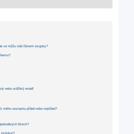
ak se můžu stát členem skupiny?
u barvu?
ný nebo urážlivý email!
o/z mého seznamu přátel nebo nepřátel?
jednotlivých fórech?
 stránka!?