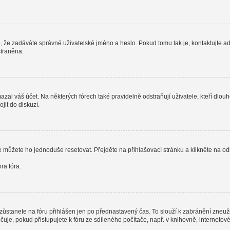
, že zadáváte správné uživatelské jméno a heslo. Pokud tomu tak je, kontaktujte admi
straněna.
al váš účet. Na některých fórech také pravidelně odstraňují uživatele, kteří dlouh
jit do diskuzí.
e můžete ho jednoduše resetovat. Přejděte na přihlašovací stránku a klikněte na o
ra fóra.
zůstanete na fóru přihlášen jen po přednastavený čas. To slouží k zabránění zneužit
čuje, pokud přistupujete k fóru ze sdíleného počítače, např. v knihovně, interneto