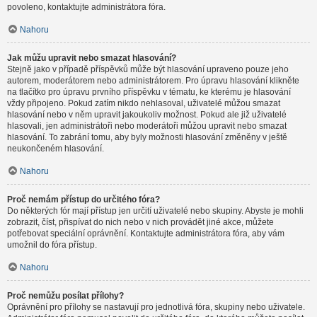
povoleno, kontaktujte administrátora fóra.
Nahoru
Jak můžu upravit nebo smazat hlasování?
Stejně jako v případě příspěvků může být hlasování upraveno pouze jeho
autorem, moderátorem nebo administrátorem. Pro úpravu hlasování klikněte
na tlačítko pro úpravu prvního příspěvku v tématu, ke kterému je hlasování
vždy připojeno. Pokud zatím nikdo nehlasoval, uživatelé můžou smazat
hlasování nebo v něm upravit jakoukoliv možnost. Pokud ale již uživatelé
hlasovali, jen administrátoři nebo moderátoři můžou upravit nebo smazat
hlasování. To zabrání tomu, aby byly možnosti hlasování změněny v ještě
neukončeném hlasování.
Nahoru
Proč nemám přístup do určitého fóra?
Do některých fór mají přístup jen určití uživatelé nebo skupiny. Abyste je mohli
zobrazit, číst, přispívat do nich nebo v nich provádět jiné akce, můžete
potřebovat speciální oprávnění. Kontaktujte administrátora fóra, aby vám
umožnil do fóra přístup.
Nahoru
Proč nemůžu posílat přílohy?
Oprávnění pro přílohy se nastavují pro jednotlivá fóra, skupiny nebo uživatele.