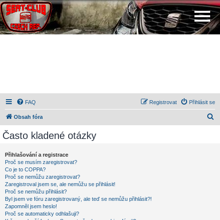
FAQ
Registrovat
Přihlásit se
H
Obsah fóra
l
Často kladené otázky
e
d
Přihlašování a registrace
Proč se musím zaregistrovat?
a
Co je to COPPA?
t
Proč se nemůžu zaregistrovat?
Zaregistroval jsem se, ale nemůžu se přihlásit!
Proč se nemůžu přihlásit?
Byl jsem ve fóru zaregistrovaný, ale teď se nemůžu přihlásit?!
Zapomněl jsem heslo!
Proč se automaticky odhlašuji?