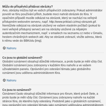
Můžu do příspěvků přidávat obrázky?
Ano, obrázky můžou být ve vašich příspěvcích zobrazeny. Pokud administrátor
povolil ve fóru používání příloh, budete moci nahrát obrázek do fóra. V
opačném případě musíte odkázat na obrázek, který se nachází na veřejně
přístupném webovém serveru, např. http://www.priklad.cz/muj-obrazek.gif.
Nemůžete odkázat na obrázek uložený ve vašem vlastním počítači (pokud to
není veřejně přístupný server) ani na obrázky uložené za nějakým
autentizačním mechanizmem, např. v emailech na seznamu.cz nebo v Gmailu,
heslem chráněných webech atd. Aby se obrázek zobrazil, vložte adresu, která
k němu vede do BBKódu [img].
Nahoru
Co jsou to globální oznámení?
Globální oznámení obsahují důležité informace, a proto byste je měli vždy číst.
Globální oznámení jsou zobrazeny v každém fóru nahoře a ve vašem
uživatelském panelu. Oprávnění pro odeslání tématu jako globálního
oznámení jsou udělena administrátorem fóra.
Nahoru
Co jsou to oznámení?
Oznámení často obsahují důležité informace pro fórum, které právě čtete, a
proto byste je měli vždy číst. Oznámení jsou zobrazeny nahoře na každé
stránce fóra, do kterého byly odeslány. Podobně jako u globálních oznámení,
jsou oprávnění pro odeslání tématu jako oznámení udělována administrátorem