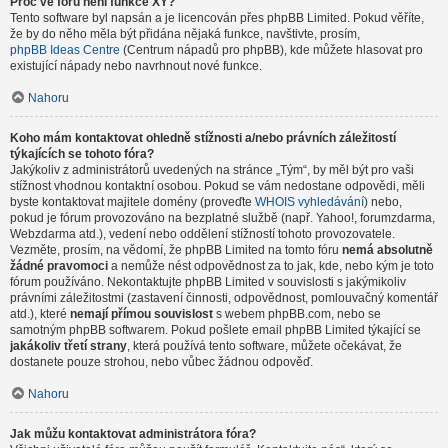
Proč ve fóru není funkce XY?
Tento software byl napsán a je licencován přes phpBB Limited. Pokud věříte,
že by do něho měla být přidána nějaká funkce, navštivte, prosím,
phpBB Ideas Centre
(Centrum nápadů pro phpBB), kde můžete hlasovat pro
existující nápady nebo navrhnout nové funkce.
Nahoru
Koho mám kontaktovat ohledně stížnosti a/nebo právních záležitostí
týkajících se tohoto fóra?
Jakýkoliv z administrátorů uvedených na stránce „Tým“, by měl být pro vaši
stížnost vhodnou kontaktní osobou. Pokud se vám nedostane odpovědi, měli
byste kontaktovat majitele domény (proveďte
WHOIS vyhledávání
) nebo,
pokud je fórum provozováno na bezplatné službě (např. Yahoo!, forumzdarma,
Webzdarma atd.), vedení nebo oddělení stížností tohoto provozovatele.
Vezměte, prosím, na vědomí, že phpBB Limited na tomto fóru
nemá absolutně
žádné pravomoci
a nemůže nést odpovědnost za to jak, kde, nebo kým je toto
fórum používáno. Nekontaktujte phpBB Limited v souvislosti s jakýmikoliv
právními záležitostmi (zastavení činnosti, odpovědnost, pomlouvačný komentář
atd.), které
nemají přímou souvislost
s webem phpBB.com, nebo se
samotným phpBB softwarem. Pokud pošlete email phpBB Limited týkající se
jakákoliv třetí strany
, která používá tento software, můžete očekávat, že
dostanete pouze strohou, nebo vůbec žádnou odpověď.
Nahoru
Jak můžu kontaktovat administrátora fóra?