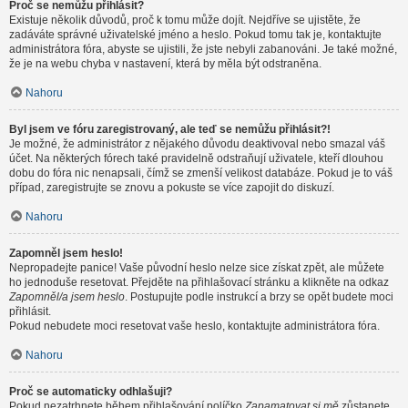
Proč se nemůžu přihlásit?
Existuje několik důvodů, proč k tomu může dojít. Nejdříve se ujistěte, že
zadáváte správné uživatelské jméno a heslo. Pokud tomu tak je, kontaktujte
administrátora fóra, abyste se ujistili, že jste nebyli zabanováni. Je také možné,
že je na webu chyba v nastavení, která by měla být odstraněna.
Nahoru
Byl jsem ve fóru zaregistrovaný, ale teď se nemůžu přihlásit?!
Je možné, že administrátor z nějakého důvodu deaktivoval nebo smazal váš
účet. Na některých fórech také pravidelně odstraňují uživatele, kteří dlouhou
dobu do fóra nic nenapsali, čímž se zmenší velikost databáze. Pokud je to váš
případ, zaregistrujte se znovu a pokuste se více zapojit do diskuzí.
Nahoru
Zapomněl jsem heslo!
Nepropadejte panice! Vaše původní heslo nelze sice získat zpět, ale můžete
ho jednoduše resetovat. Přejděte na přihlašovací stránku a klikněte na odkaz
Zapomněl/a jsem heslo
. Postupujte podle instrukcí a brzy se opět budete moci
přihlásit.
Pokud nebudete moci resetovat vaše heslo, kontaktujte administrátora fóra.
Nahoru
Proč se automaticky odhlašuji?
Pokud nezatrhnete během přihlašování políčko
Zapamatovat si mě
zůstanete