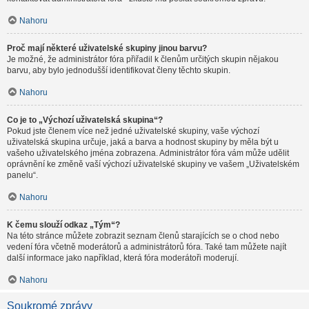
Nahoru
Proč mají některé uživatelské skupiny jinou barvu?
Je možné, že administrátor fóra přiřadil k členům určitých skupin nějakou
barvu, aby bylo jednodušší identifikovat členy těchto skupin.
Nahoru
Co je to „Výchozí uživatelská skupina“?
Pokud jste členem více než jedné uživatelské skupiny, vaše výchozí
uživatelská skupina určuje, jaká a barva a hodnost skupiny by měla být u
vašeho uživatelského jména zobrazena. Administrátor fóra vám může udělit
oprávnění ke změně vaší výchozí uživatelské skupiny ve vašem „Uživatelském
panelu“.
Nahoru
K čemu slouží odkaz „Tým“?
Na této stránce můžete zobrazit seznam členů starajících se o chod nebo
vedení fóra včetně moderátorů a administrátorů fóra. Také tam můžete najít
další informace jako například, která fóra moderátoři moderují.
Nahoru
Soukromé zprávy