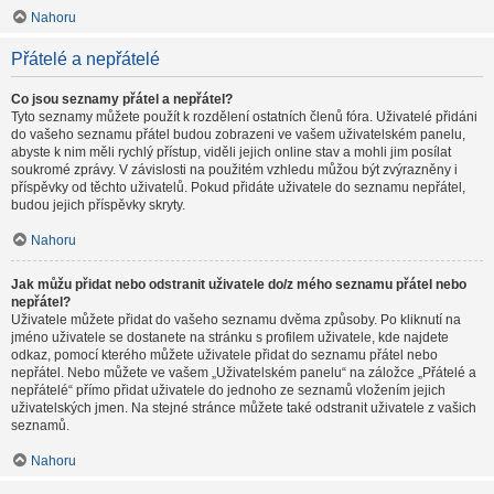
Nahoru
Přátelé a nepřátelé
Co jsou seznamy přátel a nepřátel?
Tyto seznamy můžete použít k rozdělení ostatních členů fóra. Uživatelé přidáni
do vašeho seznamu přátel budou zobrazeni ve vašem uživatelském panelu,
abyste k nim měli rychlý přístup, viděli jejich online stav a mohli jim posílat
soukromé zprávy. V závislosti na použitém vzhledu můžou být zvýrazněny i
příspěvky od těchto uživatelů. Pokud přidáte uživatele do seznamu nepřátel,
budou jejich příspěvky skryty.
Nahoru
Jak můžu přidat nebo odstranit uživatele do/z mého seznamu přátel nebo
nepřátel?
Uživatele můžete přidat do vašeho seznamu dvěma způsoby. Po kliknutí na
jméno uživatele se dostanete na stránku s profilem uživatele, kde najdete
odkaz, pomocí kterého můžete uživatele přidat do seznamu přátel nebo
nepřátel. Nebo můžete ve vašem „Uživatelském panelu“ na záložce „Přátelé a
nepřátelé“ přímo přidat uživatele do jednoho ze seznamů vložením jejich
uživatelských jmen. Na stejné stránce můžete také odstranit uživatele z vašich
seznamů.
Nahoru