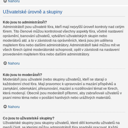
Nahoru
Uživatelské úrovně a skupiny
Kdo jsou to administrátoři?
Administrátoři jsou uživatelé fóra, kteří mají nejvyšší úroveň kontroly nad celým
fórem. Tito členové můžou kontrolovat všechny aspekty fóra, včetně nastavení
oprávnění, banování uživatelů, vytváření uživatelských skupin nebo
moderátorů atd. a to v závislosti na oprávněních, která jsou jim udělena
majitelem fóra nebo dalšími administrátory. Administrátoři také můžou mít ve
všech fórech úplné moderátorské schopnosti, opět v závislosti na nastavení
provedeném majitelem fóra nebo dalšími administrátory.
Nahoru
Kdo jsou to moderátoři?
Moderátoři jsou uživatelé (nebo skupiny uživatelů), kteří se starají o
každodenní chod fóra. Mají pravomoc k upravování a mazání příspěvků a
zamykání, odemykání, přesunování, mazání a rozdělování témat ve fórech,
která moderují. Obecně jsou moderátoři přítomni, aby zabraňovali uživatelů v
psaní mimo téma nebo v posílání hanlivých nebo urážlivých materiálů.
Nahoru
Co jsou to uživatelské skupiny?
Uživatelské skupiny jsou skupiny uživatelů, které dělí komunitu uživatelů na
menší části, se kterými můžou administrátoři fóra snadněji pracovat. Každý