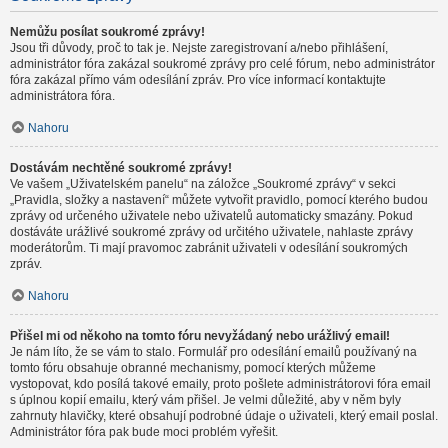
Nemůžu posílat soukromé zprávy!
Jsou tři důvody, proč to tak je. Nejste zaregistrovaní a/nebo přihlášení,
administrátor fóra zakázal soukromé zprávy pro celé fórum, nebo administrátor
fóra zakázal přímo vám odesílání zpráv. Pro více informací kontaktujte
administrátora fóra.
Nahoru
Dostávám nechtěné soukromé zprávy!
Ve vašem „Uživatelském panelu“ na záložce „Soukromé zprávy“ v sekci
„Pravidla, složky a nastavení“ můžete vytvořit pravidlo, pomocí kterého budou
zprávy od určeného uživatele nebo uživatelů automaticky smazány. Pokud
dostáváte urážlivé soukromé zprávy od určitého uživatele, nahlaste zprávy
moderátorům. Ti mají pravomoc zabránit uživateli v odesílání soukromých
zpráv.
Nahoru
Přišel mi od někoho na tomto fóru nevyžádaný nebo urážlivý email!
Je nám líto, že se vám to stalo. Formulář pro odesílání emailů používaný na
tomto fóru obsahuje obranné mechanismy, pomocí kterých můžeme
vystopovat, kdo posílá takové emaily, proto pošlete administrátorovi fóra email
s úplnou kopií emailu, který vám přišel. Je velmi důležité, aby v něm byly
zahrnuty hlavičky, které obsahují podrobné údaje o uživateli, který email poslal.
Administrátor fóra pak bude moci problém vyřešit.