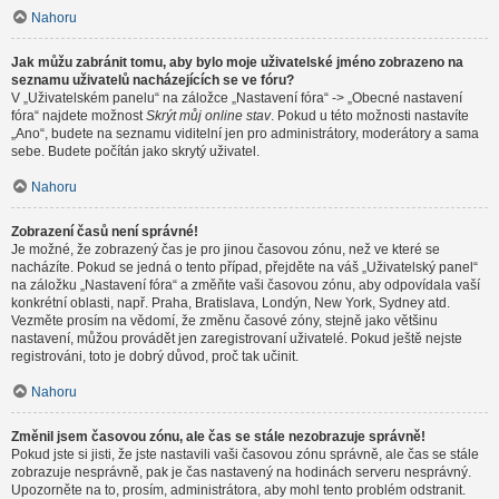
Nahoru
Jak můžu zabránit tomu, aby bylo moje uživatelské jméno zobrazeno na
seznamu uživatelů nacházejících se ve fóru?
V „Uživatelském panelu“ na záložce „Nastavení fóra“ -> „Obecné nastavení
fóra“ najdete možnost
Skrýt můj online stav
. Pokud u této možnosti nastavíte
„Ano“, budete na seznamu viditelní jen pro administrátory, moderátory a sama
sebe. Budete počítán jako skrytý uživatel.
Nahoru
Zobrazení časů není správné!
Je možné, že zobrazený čas je pro jinou časovou zónu, než ve které se
nacházíte. Pokud se jedná o tento případ, přejděte na váš „Uživatelský panel“
na záložku „Nastavení fóra“ a změňte vaši časovou zónu, aby odpovídala vaší
konkrétní oblasti, např. Praha, Bratislava, Londýn, New York, Sydney atd.
Vezměte prosím na vědomí, že změnu časové zóny, stejně jako většinu
nastavení, můžou provádět jen zaregistrovaní uživatelé. Pokud ještě nejste
registrováni, toto je dobrý důvod, proč tak učinit.
Nahoru
Změnil jsem časovou zónu, ale čas se stále nezobrazuje správně!
Pokud jste si jisti, že jste nastavili vaši časovou zónu správně, ale čas se stále
zobrazuje nesprávně, pak je čas nastavený na hodinách serveru nesprávný.
Upozorněte na to, prosím, administrátora, aby mohl tento problém odstranit.