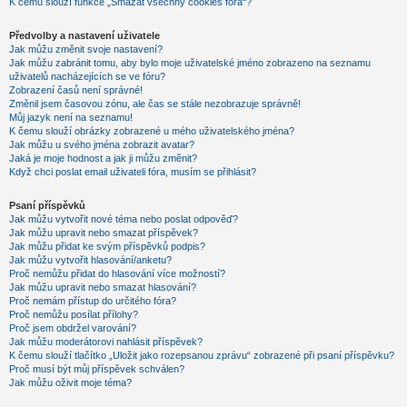
K čemu slouží funkce „Smazat všechny cookies fóra“?
Předvolby a nastavení uživatele
Jak můžu změnit svoje nastavení?
Jak můžu zabránit tomu, aby bylo moje uživatelské jméno zobrazeno na seznamu
uživatelů nacházejících se ve fóru?
Zobrazení časů není správné!
Změnil jsem časovou zónu, ale čas se stále nezobrazuje správně!
Můj jazyk není na seznamu!
K čemu slouží obrázky zobrazené u mého uživatelského jména?
Jak můžu u svého jména zobrazit avatar?
Jaká je moje hodnost a jak ji můžu změnit?
Když chci poslat email uživateli fóra, musím se přihlásit?
Psaní příspěvků
Jak můžu vytvořit nové téma nebo poslat odpověď?
Jak můžu upravit nebo smazat příspěvek?
Jak můžu přidat ke svým příspěvků podpis?
Jak můžu vytvořit hlasování/anketu?
Proč nemůžu přidat do hlasování více možností?
Jak můžu upravit nebo smazat hlasování?
Proč nemám přístup do určitého fóra?
Proč nemůžu posílat přílohy?
Proč jsem obdržel varování?
Jak můžu moderátorovi nahlásit příspěvek?
K čemu slouží tlačítko „Uložit jako rozepsanou zprávu“ zobrazené při psaní příspěvku?
Proč musí být můj příspěvek schválen?
Jak můžu oživit moje téma?