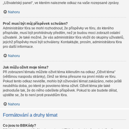
„Uživatelský panel“, ve kterém naleznete odkaz na vaše rozepsané zprávy.
Nahoru
Proč musí být můj příspěvek schválen?
Administrátor fóra se mohl rozhodnout, že příspěvky ve fóru, do kterého
přispíváte, musí být prohlédnuty předtím, než je budou moci zobrazit ostatní
uživatelé. Je také možné, že vás administrátor fóra vložil do skupiny uživatelů,
jejichž příspěvky musí být schváleny. Kontaktujte, prosím, administrátora fóra
pro další informace.
Nahoru
Jak můžu oživit moje téma?
Při zobrazení tématu můžete oživit téma kliknutím na odkaz „Oživit téma“
(většinou naspodu stránky), čímž se téma přesune na první místo ve fóru.
Pokud tento odkaz nevidíte, mohlo být oživování témat zakázáno, nebo ještě
neuběhla doba, po které je povoleno téma oživit. Oživit téma jde také
jednoduše tak, že do něho odešlete příspěvek. Pokud to ale budete dělat,
ujistěte se, že to není proti pravidlům fóra.
Nahoru
Formátování a druhy témat
Co jsou to BBKódy?