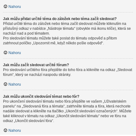
Nahoru
Jak můžu přidat určité téma do záložek nebo téma začít sledovat?
Přidat určité téma do záložek nebo téma začít sledovat můžete kliknutím na
příslušný odkaz v nabídce „Nástroje tématu“ (obvykle má ikonu klíče), která se
nachází nad a pod tématem.
Pro sledování tématu můžete také poslat do tématu odpověď a přitom
zatrhnout políčko „Upozornit mě, když někdo pošle odpověď“.
Nahoru
Jak můžu začít sledovat určité fórum?
Pro sledování určitého fóra přejděte do toho fóra a klikněte na odkaz „Sledovat
fórum“, který se nachází naspodu stránky.
Nahoru
Jak můžu ukončit sledování témat nebo fór?
Pro ukončení sledování tématu nebo fóra přejděte ve vašem „Uživatelském
panelu“ na „Sledovaná fóra a témata“, zatrhněte témata a fóra, která nechcete
nadále sledovat a klikněte na tlačítko „Ukončit sledování označených“. Můžete
také kliknout v tématu na odkaz „Ukončit sledování tématu“ nebo ve fóru na
odkaz „Ukončit sledování fóra“.
Nahoru