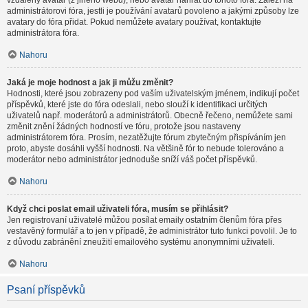
vzdálený avatar (z jiného webu), nebo avatar nahrát do tohoto fóra. Záleží na
administrátorovi fóra, jestli je používání avatarů povoleno a jakými způsoby lze
avatary do fóra přidat. Pokud nemůžete avatary používat, kontaktujte
administrátora fóra.
Nahoru
Jaká je moje hodnost a jak ji můžu změnit?
Hodnosti, které jsou zobrazeny pod vaším uživatelským jménem, indikují počet
příspěvků, které jste do fóra odeslali, nebo slouží k identifikaci určitých
uživatelů např. moderátorů a administrátorů. Obecně řečeno, nemůžete sami
změnit znění žádných hodností ve fóru, protože jsou nastaveny
administrátorem fóra. Prosím, nezatěžujte fórum zbytečným přispíváním jen
proto, abyste dosáhli vyšší hodnosti. Na většině fór to nebude tolerováno a
moderátor nebo administrátor jednoduše sníží váš počet příspěvků.
Nahoru
Když chci poslat email uživateli fóra, musím se přihlásit?
Jen registrovaní uživatelé můžou posílat emaily ostatním členům fóra přes
vestavěný formulář a to jen v případě, že administrátor tuto funkci povolil. Je to
z důvodu zabránění zneužití emailového systému anonymními uživateli.
Nahoru
Psaní příspěvků