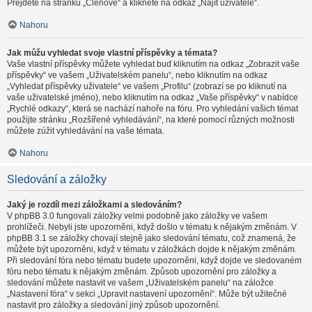
Přejděte na stránku „Členové“ a klikněte na odkaz „Najít uživatele“.
Nahoru
Jak můžu vyhledat svoje vlastní příspěvky a témata?
Vaše vlastní příspěvky můžete vyhledat buď kliknutím na odkaz „Zobrazit vaše
příspěvky“ ve vašem „Uživatelském panelu“, nebo kliknutím na odkaz
„Vyhledat příspěvky uživatele“ ve vašem „Profilu“ (zobrazí se po kliknutí na
vaše uživatelské jméno), nebo kliknutím na odkaz „Vaše příspěvky“ v nabídce
„Rychlé odkazy“, která se nachází nahoře na fóru. Pro vyhledání vašich témat
použijte stránku „Rozšířené vyhledávání“, na které pomocí různých možnosti
můžete zúžit vyhledávání na vaše témata.
Nahoru
Sledování a záložky
Jaký je rozdíl mezi záložkami a sledováním?
V phpBB 3.0 fungovali záložky velmi podobně jako záložky ve vašem
prohlížeči. Nebyli jste upozorněni, když došlo v tématu k nějakým změnám. V
phpBB 3.1 se záložky chovají stejně jako sledování tématu, což znamená, že
můžete být upozorněni, když v tématu v záložkách dojde k nějakým změnám.
Při sledování fóra nebo tématu budete upozorněni, když dojde ve sledovaném
fóru nebo tématu k nějakým změnám. Způsob upozornění pro záložky a
sledování můžete nastavit ve vašem „Uživatelském panelu“ na záložce
„Nastavení fóra“ v sekci „Upravit nastavení upozornění“. Může být užitečné
nastavit pro záložky a sledování jiný způsob upozornění.