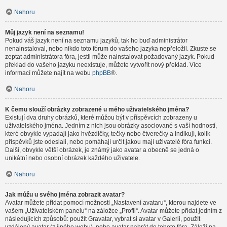
Nahoru
Můj jazyk není na seznamu!
Pokud váš jazyk není na seznamu jazyků, tak ho buď administrátor
nenainstaloval, nebo nikdo toto fórum do vašeho jazyka nepřeložil. Zkuste se
zeptat administrátora fóra, jestli může nainstalovat požadovaný jazyk. Pokud
překlad do vašeho jazyku neexistuje, můžete vytvořit nový překlad. Více
informací můžete najít na webu
phpBB
®.
Nahoru
K čemu slouží obrázky zobrazené u mého uživatelského jména?
Existují dva druhy obrázků, které můžou být v příspěvcích zobrazeny u
uživatelského jména. Jedním z nich jsou obrázky asociované s vaší hodností,
které obvykle vypadají jako hvězdičky, tečky nebo čtverečky a indikují, kolik
příspěvků jste odeslali, nebo pomáhají určit jakou mají uživatelé fóra funkci.
Další, obvykle větší obrázek, je známý jako avatar a obecně se jedná o
unikátní nebo osobní obrázek každého uživatele.
Nahoru
Jak můžu u svého jména zobrazit avatar?
Avatar můžete přidat pomocí možnosti „Nastavení avataru“, kterou najdete ve
vašem „Uživatelském panelu“ na záložce „Profil“. Avatar můžete přidat jedním z
následujících způsobů: použít Gravatar, vybrat si avatar v Galerii, použít