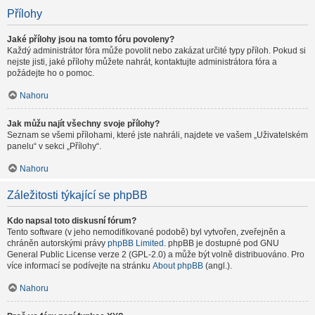
Přílohy
Jaké přílohy jsou na tomto fóru povoleny?
Každý administrátor fóra může povolit nebo zakázat určité typy příloh. Pokud si
nejste jisti, jaké přílohy můžete nahrát, kontaktujte administrátora fóra a
požádejte ho o pomoc.
Nahoru
Jak můžu najít všechny svoje přílohy?
Seznam se všemi přílohami, které jste nahráli, najdete ve vašem „Uživatelském
panelu“ v sekci „Přílohy“.
Nahoru
Záležitosti týkající se phpBB
Kdo napsal toto diskusní fórum?
Tento software (v jeho nemodifikované podobě) byl vytvořen, zveřejněn a
chráněn autorskými právy
phpBB Limited
. phpBB je dostupné pod GNU
General Public License verze 2 (GPL-2.0) a může být volně distribuováno. Pro
více informací se podívejte na stránku
About phpBB
(angl.).
Nahoru