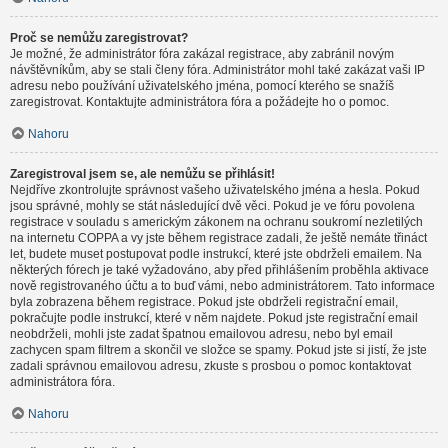
Proč se nemůžu zaregistrovat?
Je možné, že administrátor fóra zakázal registrace, aby zabránil novým
návštěvníkům, aby se stali členy fóra. Administrátor mohl také zakázat vaši IP
adresu nebo používání uživatelského jména, pomocí kterého se snažíš
zaregistrovat. Kontaktujte administrátora fóra a požádejte ho o pomoc.
Nahoru
Zaregistroval jsem se, ale nemůžu se přihlásit!
Nejdříve zkontrolujte správnost vašeho uživatelského jména a hesla. Pokud
jsou správné, mohly se stát následující dvě věci. Pokud je ve fóru povolena
registrace v souladu s americkým zákonem na ochranu soukromí nezletilých
na internetu COPPA a vy jste během registrace zadali, že ještě nemáte třináct
let, budete muset postupovat podle instrukcí, které jste obdrželi emailem. Na
některých fórech je také vyžadováno, aby před přihlášením proběhla aktivace
nově registrovaného účtu a to buď vámi, nebo administrátorem. Tato informace
byla zobrazena během registrace. Pokud jste obdrželi registrační email,
pokračujte podle instrukcí, které v něm najdete. Pokud jste registrační email
neobdrželi, mohli jste zadat špatnou emailovou adresu, nebo byl email
zachycen spam filtrem a skončil ve složce se spamy. Pokud jste si jistí, že jste
zadali správnou emailovou adresu, zkuste s prosbou o pomoc kontaktovat
administrátora fóra.
Nahoru