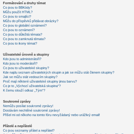
Formátování a druhy témat
Co jsou to BBKódy?
Můžu použít HTML?
Co jsou to smajlíci?
Můžu do příspěvků přidávat obrázky?
Co jsou to globální oznámení?
Co jsou to oznámení?
Co jsou to důležitá témata?
Co jsou to zamknutá témata?
Co jsou to ikony témat?
Uživatelské úrovně a skupiny
Kdo jsou to administrátoři?
Kdo jsou to moderátoři?
Co jsou to uživatelské skupiny?
Kde najdu seznam uživatelských skupin a jak se můžu stát členem skupiny?
Jak se můžu stát vedoucím skupiny?
Proč mají některé uživatelské skupiny jinou barvu?
Co je to „Výchozí uživatelská skupina“?
K čemu slouží odkaz „Tým“?
Soukromé zprávy
Nemůžu posílat soukromé zprávy!
Dostávám nechtěné soukromé zprávy!
Přišel mi od někoho na tomto fóru nevyžádaný nebo urážlivý email!
Přátelé a nepřátelé
Co jsou seznamy přátel a nepřátel?