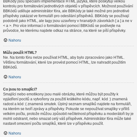
BBKódy jsou speciální implementace HTML jazyka, které poskytují velkou
kontrolu pro formátování jednotlivých objektů v příspěvcích. Možnost používání
BBKódů uděluje administrátor fóra, ale BBKódy je také možné pro jednotlivé
příspěvky zakázat ve formuláři pro odesílání příspěvků. BBKódy se používají
podobně jako HTML, ale tagy jsou uzavřeny v hranatých závorkách [ a ] a ne v
< a >. Pro více informací o formátování pomocí BBKódů se podívejte na
průvodce, ke kterému najdete odkaz na stránce, na které se píší příspěvky.
Nahoru
Můžu použít HTML?
Ne. Na tomto fóru nelze používat HTML, aby bylo zpracováno jako HTML.
Většinu formátování, které lze provést pomocí HTML, lze nahradit použitím
BBKódů.
Nahoru
Co jsou to smajlíci?
Smajlíci nebo emotikony jsou malé obrázky, které můžou být použity k
vyjádření pocitů a vytvořeny za použití krátkého kódu, např. kód :) znamená
radost a kód :( znamená smutek. Úplný seznam smajlíků najdete na formuláři,
na kterém se tvoří zprávy a příspěvky. Pokuste se nepoužívat smajlíky v příliš
velkém počtu, protože můžou způsobit nečitelnost příspěvku a moderátoři by je
mohli odstranit, nebo smazat celý váš příspěvek. Administrátor fóra může také
nastavit omezení počtu smajlíků, které lze v příspěvku použít.
Nahoru