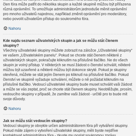
člen fóra může patřit do několika skupin a každé skupině můžou být přiřazena
různá oprávnění. To umožňuje administrátorům jednoduše měnit oprávnění
pro mnoho uživatelů najednou, například změnit oprávnění pro moderátory,
nebo povolit uživatelům přístup do soukromého fóra.
Nahoru
Kde najdu seznam uživatelských skupin a jak se můžu stát členem
skupiny?
Všechny uživatelské skupiny můžete zobrazit na záložce „Uživatelské skupiny“
ve vašem „Uživatelském panelu“. Pokud se chcete stát členem některé z
uživatelských skupin, pokračujte kliknutím na příslušné tlačítko. Ne do všech
skupin je volný přístup. V některých se musí žádost o členství schválit, některé
můžou být uzavřené a některé můžou být dokonce skryté. Pokud je skupiny
otevřená, můžete se stát jejím členem po kliknutí na příslušné tlačítko. Pokud
členství ve skupině vyžaduje schválení, můžete o ně požádat kliknutím na
příslušné tlačítko. Vedoucí uživatelské skupiny bude muset schválit vaši žádost
a může se vás zeptat, proč se chcete stát členem skupiny. Neobtěžujte, prosím,
vedoucího skupiny v případě, že zamítne vaši žádost - určitě pro to bude mít
svoje důvody.
Nahoru
Jak se můžu stát vedoucím skupiny?
Vedoucí skupiny je obvykle určen administrátorem fóra při vytváření skupiny.
Pokud máte zájem o vytvoření uživatelské skupiny, měli byste nejdříve
kontaktovat administrátora fóra - zkuste mu poslat soukromou zprávu.