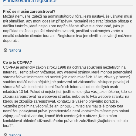
Přihlašování a registrace
Proč se musím zaregistrovat?
Možná nemusíte, záleží na administrátorovi fóra, jestli nastaví, že uživatel musí
být přihlášen, aby mohl odesílat příspěvky. Nicméně registrací získáte přístup k
dalším funkcím, které nejsou pro nepřihlášené uživatele dostupné, jako je
například možnost použití vlastních avatarů, posílání soukromých zpráv a
emailů ostatním členům fóra atd. Registrace trvá jen chvíli a tak vám ji můžeme
doporučit.
Nahoru
Co je to COPPA?
COPPA je americký zákon z roku 1998 na ochranu soukromí nezletilých na
internetu. Tento zákon vyžaduje, aby webové stránky, které mohou potenciálně
shromažďovat informace od nezletilých osob mladších 13 let, získaly písemný
souhlas rodičů nebo nějaké jiné potvrzení od zákonného zástupce povolující
shromažďování osobních identifikačních informací od nezletilých osob
mladších 13 let. Pokud si nejste jisti, jestli se toto týká vás, jako někoho, kdo se
zkouší zaregistrovat na webovou stránku, nebo se to týká webové stránky, na
kterou se zkoušíte zaregistrovat, kontaktujte vašeho právního poradce.
Vezměte prosím na vědomí, že ani phpBB Limited ani majitelé tohoto fóra
nemůžou poskytovat právní poradenství a není kontaktním místem pro právní
zájmy jakéhokoliv druhu, kromě těch uvedených v otázce „Koho mám
kontaktovat ohledně stížnosti a/nebo právních záležitostí týkajících se tohoto
fóra?“.
Nahoru