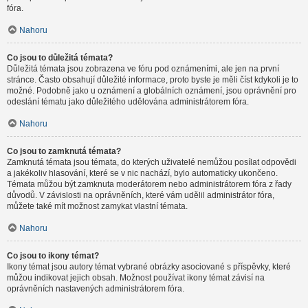
fóra.
Nahoru
Co jsou to důležitá témata?
Důležitá témata jsou zobrazena ve fóru pod oznámeními, ale jen na první
stránce. Často obsahují důležité informace, proto byste je měli číst kdykoli je to
možné. Podobně jako u oznámení a globálních oznámení, jsou oprávnění pro
odeslání tématu jako důležitého udělována administrátorem fóra.
Nahoru
Co jsou to zamknutá témata?
Zamknutá témata jsou témata, do kterých uživatelé nemůžou posílat odpovědi
a jakékoliv hlasování, které se v nic nachází, bylo automaticky ukončeno.
Témata můžou být zamknuta moderátorem nebo administrátorem fóra z řady
důvodů. V závislosti na oprávněních, které vám udělil administrátor fóra,
můžete také mít možnost zamykat vlastní témata.
Nahoru
Co jsou to ikony témat?
Ikony témat jsou autory témat vybrané obrázky asociované s příspěvky, které
můžou indikovat jejich obsah. Možnost používat ikony témat závisí na
oprávněních nastavených administrátorem fóra.