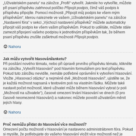
„Uživatelském panelu“ na záložce „Profil“ vytvořit. Jakmile ho vytvoříte, můžete
při psaní příspěvku zatrhnout políčko
Připojit podpis
, čímž váš podpis k
příspěvku připojíte. Pomocí možnosti „Připojit můj podpis ke všem mým
příspěvkům“, kterou naleznete ve vašem „Uživatelském panelu“ na záložce
„Nastavení fóra“ v sekci „Výchozí nastavení příspěvků“ můžete automaticky
připojit váš podpis ke všem vašim příspěvkům. Pokud to uděláte, můžete stále
zamezit připojení vašeho podpisu k jednotlivým příspěvkům tak, že během
psaní příspěvku zrušíte zaškrtnutí možnosti
Připojit podpis
.
Nahoru
Jak můžu vytvořit hlasování/anketu?
Při posílání nového tématu, nebo při úpravě prvního příspěvku tématu, klikněte
na záložku „Vytvořit hlasování“ pod hlavním formulářem pro text příspěvku.
Pokud tuto záložku nevidíte, nemáte potřebné oprávnění k vytvoření hlasování.
Vložte „Hlasovací otázku“ a nejméně dvě „Možnosti hlasování“, ujistěte se, že
je každá možnost napsaná v textovém poli na vlastním řádku. Můžete také
nastavit počet možností, které uživatel může během hlasování vybrat (v poli
„Možností na uživatele“), časové omezení trvání hlasování ve dnech (0 pro
časově neomezené hlasování) a nakonec můžete povolit uživatelům měnit
jejich hlasy.
Nahoru
Proč nemůžu přidat do hlasování více možností?
Omezení počtu možností v hlasování je nastaveno administrátorem fóra. Pokud
si myslíte, že potřebujete do vašeho hlasování vložit více možností než je