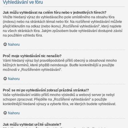
Vyhledávání ve fóru
Jak můžu vyhledávat na celém fóru nebo v jednotlivých fórech?
Vložte hledaný výraz do vyhledávacího pole umístěného na obsahu fóra
(indexu) nebo na stránkách témat nebo fór. Na rozšířené vyhledávání můžete
přejít kliknutím na odkaz (nebo ikonu) „Rozšířené vyhledávání“, který najdete
na všech stránkách fóra. Jakým způsobem bude vyhledávání dostupné závisí
na použitém vzhledu fóra.
Nahoru
Proč moje vyhledávání nic nenašlo?
Vámi hledaný výraz byl pravděpodobně příliš obecný a obsahoval mnoho
běžných termínů, které phpBB neindexuje. Buďte konkrétnější a použijte
možnosti v „Rozšířeném vyhledávání“.
Nahoru
Proč se mi po vyhledávání zobrazí prázdná stránka!?
Vaše vyhledávání vrátilo příliš mnoho výsledků a webový server je nebyl
schopen zpracovat. Přejděte na „Rozšířené vyhledávání“ a použijte
konkrétnější hledané výrazy a vyberte fóra, ve kterých budete vyhledávat.
Nahoru
Jak můžu vyhledat určité uživatele?