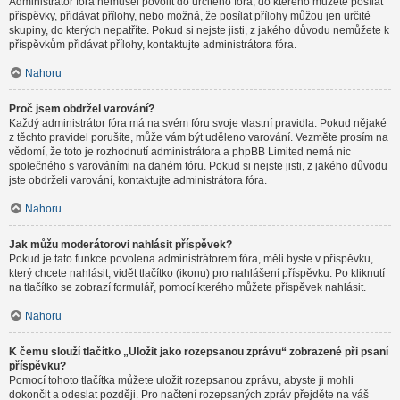
Administrátor fóra nemusel povolit do určitého fóra, do kterého můžete posílat
příspěvky, přidávat přílohy, nebo možná, že posílat přílohy můžou jen určité
skupiny, do kterých nepatříte. Pokud si nejste jisti, z jakého důvodu nemůžete k
příspěvkům přidávat přílohy, kontaktujte administrátora fóra.
Nahoru
Proč jsem obdržel varování?
Každý administrátor fóra má na svém fóru svoje vlastní pravidla. Pokud nějaké
z těchto pravidel porušíte, může vám být uděleno varování. Vezměte prosím na
vědomí, že toto je rozhodnutí administrátora a phpBB Limited nemá nic
společného s varováními na daném fóru. Pokud si nejste jisti, z jakého důvodu
jste obdrželi varování, kontaktujte administrátora fóra.
Nahoru
Jak můžu moderátorovi nahlásit příspěvek?
Pokud je tato funkce povolena administrátorem fóra, měli byste v příspěvku,
který chcete nahlásit, vidět tlačítko (ikonu) pro nahlášení příspěvku. Po kliknutí
na tlačítko se zobrazí formulář, pomocí kterého můžete příspěvek nahlásit.
Nahoru
K čemu slouží tlačítko „Uložit jako rozepsanou zprávu“ zobrazené při psaní
příspěvku?
Pomocí tohoto tlačítka můžete uložit rozepsanou zprávu, abyste ji mohli
dokončit a odeslat později. Pro načtení rozepsaných zpráv přejděte na váš