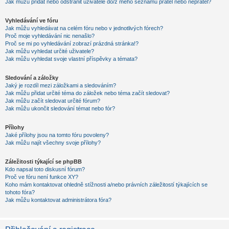
Jak můžu přidat nebo odstranit uživatele do/z mého seznamu přátel nebo nepřátel?
Vyhledávání ve fóru
Jak můžu vyhledávat na celém fóru nebo v jednotlivých fórech?
Proč moje vyhledávání nic nenašlo?
Proč se mi po vyhledávání zobrazí prázdná stránka!?
Jak můžu vyhledat určité uživatele?
Jak můžu vyhledat svoje vlastní příspěvky a témata?
Sledování a záložky
Jaký je rozdíl mezi záložkami a sledováním?
Jak můžu přidat určité téma do záložek nebo téma začít sledovat?
Jak můžu začít sledovat určité fórum?
Jak můžu ukončit sledování témat nebo fór?
Přílohy
Jaké přílohy jsou na tomto fóru povoleny?
Jak můžu najít všechny svoje přílohy?
Záležitosti týkající se phpBB
Kdo napsal toto diskusní fórum?
Proč ve fóru není funkce XY?
Koho mám kontaktovat ohledně stížnosti a/nebo právních záležitostí týkajících se
tohoto fóra?
Jak můžu kontaktovat administrátora fóra?