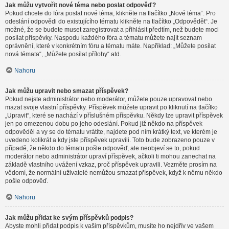
Jak můžu vytvořit nové téma nebo poslat odpověď?
Pokud chcete do fóra poslat nové téma, klikněte na tlačítko „Nové téma“. Pro
odeslání odpovědi do existujícího tématu klikněte na tlačítko „Odpovědět“. Je
možné, že se budete muset zaregistrovat a přihlásit předtím, než budete moci
posílat příspěvky. Naspodu každého fóra a tématu můžete najít seznam
oprávnění, které v konkrétním fóru a tématu máte. Například: „Můžete posílat
nová témata“, „Můžete posílat přílohy“ atd.
Nahoru
Jak můžu upravit nebo smazat příspěvek?
Pokud nejste administrátor nebo moderátor, můžete pouze upravovat nebo
mazat svoje vlastní příspěvky. Příspěvek můžete upravit po kliknutí na tlačítko
„Upravit“, které se nachází v příslušném příspěvku. Někdy lze upravit příspěvek
jen po omezenou dobu po jeho odeslání. Pokud již někdo na příspěvek
odpověděl a vy se do tématu vrátíte, najdete pod ním krátký text, ve kterém je
uvedeno kolikrát a kdy jste příspěvek upravili. Toto bude zobrazeno pouze v
případě, že někdo do tématu pošle odpověď, ale neobjeví se to, pokud
moderátor nebo administrátor upraví příspěvek, ačkoli ti mohou zanechat na
základě vlastního uvážení vzkaz, proč příspěvek upravili. Vezměte prosím na
vědomí, že normální uživatelé nemůžou smazat příspěvek, když k němu někdo
pošle odpověď.
Nahoru
Jak můžu přidat ke svým příspěvků podpis?
Abyste mohli přidat podpis k vašim příspěvkům, musíte ho nejdřív ve vašem