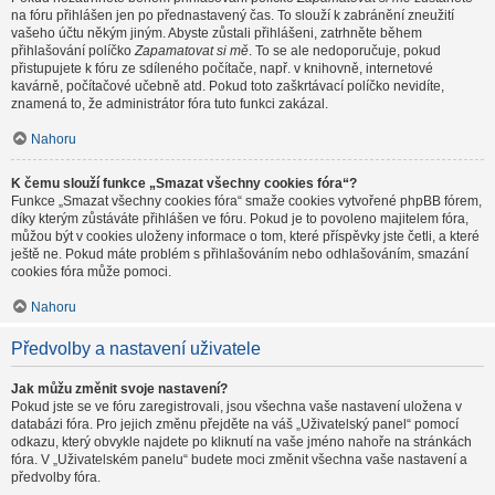
na fóru přihlášen jen po přednastavený čas. To slouží k zabránění zneužití
vašeho účtu někým jiným. Abyste zůstali přihlášeni, zatrhněte během
přihlašování políčko
Zapamatovat si mě
. To se ale nedoporučuje, pokud
přistupujete k fóru ze sdíleného počítače, např. v knihovně, internetové
kavárně, počítačové učebně atd. Pokud toto zaškrtávací políčko nevidíte,
znamená to, že administrátor fóra tuto funkci zakázal.
Nahoru
K čemu slouží funkce „Smazat všechny cookies fóra“?
Funkce „Smazat všechny cookies fóra“ smaže cookies vytvořené phpBB fórem,
díky kterým zůstáváte přihlášen ve fóru. Pokud je to povoleno majitelem fóra,
můžou být v cookies uloženy informace o tom, které příspěvky jste četli, a které
ještě ne. Pokud máte problém s přihlašováním nebo odhlašováním, smazání
cookies fóra může pomoci.
Nahoru
Předvolby a nastavení uživatele
Jak můžu změnit svoje nastavení?
Pokud jste se ve fóru zaregistrovali, jsou všechna vaše nastavení uložena v
databázi fóra. Pro jejich změnu přejděte na váš „Uživatelský panel“ pomocí
odkazu, který obvykle najdete po kliknutí na vaše jméno nahoře na stránkách
fóra. V „Uživatelském panelu“ budete moci změnit všechna vaše nastavení a
předvolby fóra.