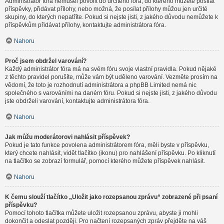
Administrátor fóra nemusel povolit do určitého fóra, do kterého můžete posílat
příspěvky, přidávat přílohy, nebo možná, že posílat přílohy můžou jen určité
skupiny, do kterých nepatříte. Pokud si nejste jisti, z jakého důvodu nemůžete k
příspěvkům přidávat přílohy, kontaktujte administrátora fóra.
Nahoru
Proč jsem obdržel varování?
Každý administrátor fóra má na svém fóru svoje vlastní pravidla. Pokud nějaké
z těchto pravidel porušíte, může vám být uděleno varování. Vezměte prosím na
vědomí, že toto je rozhodnutí administrátora a phpBB Limited nemá nic
společného s varováními na daném fóru. Pokud si nejste jisti, z jakého důvodu
jste obdrželi varování, kontaktujte administrátora fóra.
Nahoru
Jak můžu moderátorovi nahlásit příspěvek?
Pokud je tato funkce povolena administrátorem fóra, měli byste v příspěvku,
který chcete nahlásit, vidět tlačítko (ikonu) pro nahlášení příspěvku. Po kliknutí
na tlačítko se zobrazí formulář, pomocí kterého můžete příspěvek nahlásit.
Nahoru
K čemu slouží tlačítko „Uložit jako rozepsanou zprávu“ zobrazené při psaní
příspěvku?
Pomocí tohoto tlačítka můžete uložit rozepsanou zprávu, abyste ji mohli
dokončit a odeslat později. Pro načtení rozepsaných zpráv přejděte na váš