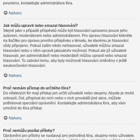
povoleno, kontaktujte administrátora fóra.
Nahoru
Jak můžu upravit nebo smazat hlasování?
Stejně jako v případě příspěvků může být hlasování upraveno pouze jeho
autorem, moderátorem nebo administrátorem. Pro úpravu hlasování klikněte
na tlačítko pro úpravu prvního příspěvku v tématu, ke kterému je hlasování
vždy připojeno. Pokud zatím nikdo nehlasoval, uživatelé můžou smazat
hlasování nebo v něm upravit jakoukoliv možnost. Pokud ale již uživatelé
hlasovali, jen administrátoři nebo moderátoři můžou upravit nebo smazat
hlasování. To zabrání tomu, aby byly možnosti hlasování změněny v ještě
neukončeném hlasování.
Nahoru
Proč nemám přístup do určitého fóra?
Do některých fór mají přístup jen určití uživatelé nebo skupiny. Abyste je mohli
zobrazit, číst, přispívat do nich nebo v nich provádět jiné akce, můžete
potřebovat speciální oprávnění. Kontaktujte administrátora fóra, aby vám
umožnil do fóra přístup.
Nahoru
Proč nemůžu posílat přílohy?
Oprávnění pro přílohy se nastavují pro jednotlivá fóra, skupiny nebo uživatele.