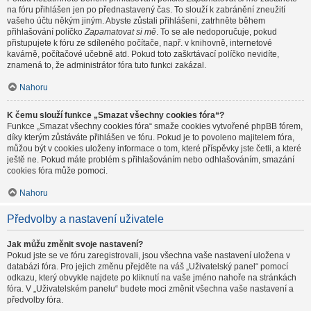
na fóru přihlášen jen po přednastavený čas. To slouží k zabránění zneužití
vašeho účtu někým jiným. Abyste zůstali přihlášeni, zatrhněte během
přihlašování políčko
Zapamatovat si mě
. To se ale nedoporučuje, pokud
přistupujete k fóru ze sdíleného počítače, např. v knihovně, internetové
kavárně, počítačové učebně atd. Pokud toto zaškrtávací políčko nevidíte,
znamená to, že administrátor fóra tuto funkci zakázal.
Nahoru
K čemu slouží funkce „Smazat všechny cookies fóra“?
Funkce „Smazat všechny cookies fóra“ smaže cookies vytvořené phpBB fórem,
díky kterým zůstáváte přihlášen ve fóru. Pokud je to povoleno majitelem fóra,
můžou být v cookies uloženy informace o tom, které příspěvky jste četli, a které
ještě ne. Pokud máte problém s přihlašováním nebo odhlašováním, smazání
cookies fóra může pomoci.
Nahoru
Předvolby a nastavení uživatele
Jak můžu změnit svoje nastavení?
Pokud jste se ve fóru zaregistrovali, jsou všechna vaše nastavení uložena v
databázi fóra. Pro jejich změnu přejděte na váš „Uživatelský panel“ pomocí
odkazu, který obvykle najdete po kliknutí na vaše jméno nahoře na stránkách
fóra. V „Uživatelském panelu“ budete moci změnit všechna vaše nastavení a
předvolby fóra.