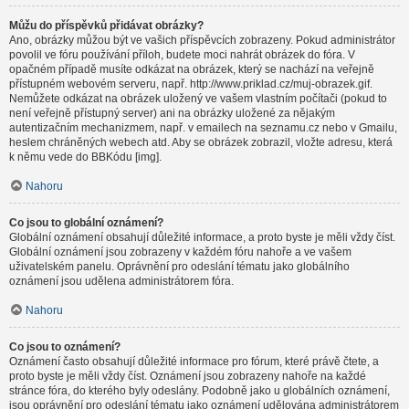
Můžu do příspěvků přidávat obrázky?
Ano, obrázky můžou být ve vašich příspěvcích zobrazeny. Pokud administrátor
povolil ve fóru používání příloh, budete moci nahrát obrázek do fóra. V
opačném případě musíte odkázat na obrázek, který se nachází na veřejně
přístupném webovém serveru, např. http://www.priklad.cz/muj-obrazek.gif.
Nemůžete odkázat na obrázek uložený ve vašem vlastním počítači (pokud to
není veřejně přístupný server) ani na obrázky uložené za nějakým
autentizačním mechanizmem, např. v emailech na seznamu.cz nebo v Gmailu,
heslem chráněných webech atd. Aby se obrázek zobrazil, vložte adresu, která
k němu vede do BBKódu [img].
Nahoru
Co jsou to globální oznámení?
Globální oznámení obsahují důležité informace, a proto byste je měli vždy číst.
Globální oznámení jsou zobrazeny v každém fóru nahoře a ve vašem
uživatelském panelu. Oprávnění pro odeslání tématu jako globálního
oznámení jsou udělena administrátorem fóra.
Nahoru
Co jsou to oznámení?
Oznámení často obsahují důležité informace pro fórum, které právě čtete, a
proto byste je měli vždy číst. Oznámení jsou zobrazeny nahoře na každé
stránce fóra, do kterého byly odeslány. Podobně jako u globálních oznámení,
jsou oprávnění pro odeslání tématu jako oznámení udělována administrátorem