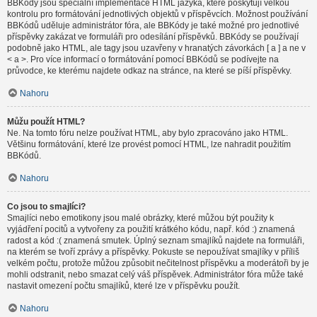
BBKódy jsou speciální implementace HTML jazyka, které poskytují velkou
kontrolu pro formátování jednotlivých objektů v příspěvcích. Možnost používání
BBKódů uděluje administrátor fóra, ale BBKódy je také možné pro jednotlivé
příspěvky zakázat ve formuláři pro odesílání příspěvků. BBKódy se používají
podobně jako HTML, ale tagy jsou uzavřeny v hranatých závorkách [ a ] a ne v
< a >. Pro více informací o formátování pomocí BBKódů se podívejte na
průvodce, ke kterému najdete odkaz na stránce, na které se píší příspěvky.
Nahoru
Můžu použít HTML?
Ne. Na tomto fóru nelze používat HTML, aby bylo zpracováno jako HTML.
Většinu formátování, které lze provést pomocí HTML, lze nahradit použitím
BBKódů.
Nahoru
Co jsou to smajlíci?
Smajlíci nebo emotikony jsou malé obrázky, které můžou být použity k
vyjádření pocitů a vytvořeny za použití krátkého kódu, např. kód :) znamená
radost a kód :( znamená smutek. Úplný seznam smajlíků najdete na formuláři,
na kterém se tvoří zprávy a příspěvky. Pokuste se nepoužívat smajlíky v příliš
velkém počtu, protože můžou způsobit nečitelnost příspěvku a moderátoři by je
mohli odstranit, nebo smazat celý váš příspěvek. Administrátor fóra může také
nastavit omezení počtu smajlíků, které lze v příspěvku použít.
Nahoru