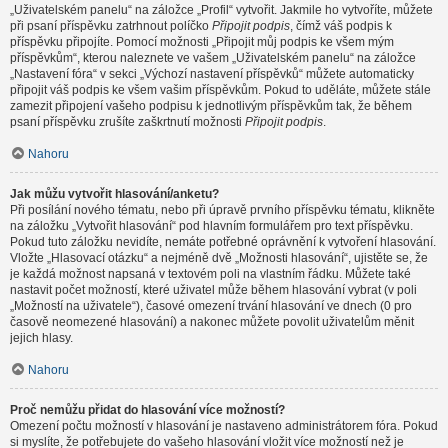
„Uživatelském panelu“ na záložce „Profil“ vytvořit. Jakmile ho vytvoříte, můžete
při psaní příspěvku zatrhnout políčko
Připojit podpis
, čímž váš podpis k
příspěvku připojíte. Pomocí možnosti „Připojit můj podpis ke všem mým
příspěvkům“, kterou naleznete ve vašem „Uživatelském panelu“ na záložce
„Nastavení fóra“ v sekci „Výchozí nastavení příspěvků“ můžete automaticky
připojit váš podpis ke všem vašim příspěvkům. Pokud to uděláte, můžete stále
zamezit připojení vašeho podpisu k jednotlivým příspěvkům tak, že během
psaní příspěvku zrušíte zaškrtnutí možnosti
Připojit podpis
.
Nahoru
Jak můžu vytvořit hlasování/anketu?
Při posílání nového tématu, nebo při úpravě prvního příspěvku tématu, klikněte
na záložku „Vytvořit hlasování“ pod hlavním formulářem pro text příspěvku.
Pokud tuto záložku nevidíte, nemáte potřebné oprávnění k vytvoření hlasování.
Vložte „Hlasovací otázku“ a nejméně dvě „Možnosti hlasování“, ujistěte se, že
je každá možnost napsaná v textovém poli na vlastním řádku. Můžete také
nastavit počet možností, které uživatel může během hlasování vybrat (v poli
„Možností na uživatele“), časové omezení trvání hlasování ve dnech (0 pro
časově neomezené hlasování) a nakonec můžete povolit uživatelům měnit
jejich hlasy.
Nahoru
Proč nemůžu přidat do hlasování více možností?
Omezení počtu možností v hlasování je nastaveno administrátorem fóra. Pokud
si myslíte, že potřebujete do vašeho hlasování vložit více možností než je