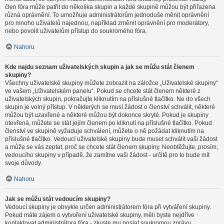
člen fóra může patřit do několika skupin a každé skupině můžou být přiřazena
různá oprávnění. To umožňuje administrátorům jednoduše měnit oprávnění
pro mnoho uživatelů najednou, například změnit oprávnění pro moderátory,
nebo povolit uživatelům přístup do soukromého fóra.
Nahoru
Kde najdu seznam uživatelských skupin a jak se můžu stát členem
skupiny?
Všechny uživatelské skupiny můžete zobrazit na záložce „Uživatelské skupiny“
ve vašem „Uživatelském panelu“. Pokud se chcete stát členem některé z
uživatelských skupin, pokračujte kliknutím na příslušné tlačítko. Ne do všech
skupin je volný přístup. V některých se musí žádost o členství schválit, některé
můžou být uzavřené a některé můžou být dokonce skryté. Pokud je skupiny
otevřená, můžete se stát jejím členem po kliknutí na příslušné tlačítko. Pokud
členství ve skupině vyžaduje schválení, můžete o ně požádat kliknutím na
příslušné tlačítko. Vedoucí uživatelské skupiny bude muset schválit vaši žádost
a může se vás zeptat, proč se chcete stát členem skupiny. Neobtěžujte, prosím,
vedoucího skupiny v případě, že zamítne vaši žádost - určitě pro to bude mít
svoje důvody.
Nahoru
Jak se můžu stát vedoucím skupiny?
Vedoucí skupiny je obvykle určen administrátorem fóra při vytváření skupiny.
Pokud máte zájem o vytvoření uživatelské skupiny, měli byste nejdříve
kontaktovat administrátora fóra - zkuste mu poslat soukromou zprávu.