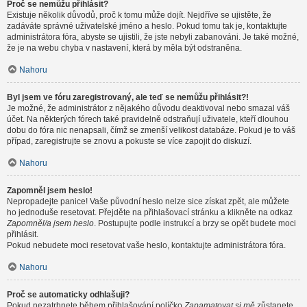
Proč se nemůžu přihlásit?
Existuje několik důvodů, proč k tomu může dojít. Nejdříve se ujistěte, že
zadáváte správné uživatelské jméno a heslo. Pokud tomu tak je, kontaktujte
administrátora fóra, abyste se ujistili, že jste nebyli zabanováni. Je také možné,
že je na webu chyba v nastavení, která by měla být odstraněna.
Nahoru
Byl jsem ve fóru zaregistrovaný, ale teď se nemůžu přihlásit?!
Je možné, že administrátor z nějakého důvodu deaktivoval nebo smazal váš
účet. Na některých fórech také pravidelně odstraňují uživatele, kteří dlouhou
dobu do fóra nic nenapsali, čímž se zmenší velikost databáze. Pokud je to váš
případ, zaregistrujte se znovu a pokuste se více zapojit do diskuzí.
Nahoru
Zapomněl jsem heslo!
Nepropadejte panice! Vaše původní heslo nelze sice získat zpět, ale můžete
ho jednoduše resetovat. Přejděte na přihlašovací stránku a klikněte na odkaz
Zapomněl/a jsem heslo
. Postupujte podle instrukcí a brzy se opět budete moci
přihlásit.
Pokud nebudete moci resetovat vaše heslo, kontaktujte administrátora fóra.
Nahoru
Proč se automaticky odhlašuji?
Pokud nezatrhnete během přihlašování políčko
Zapamatovat si mě
zůstanete