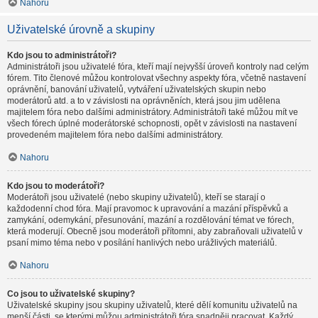
Nahoru
Uživatelské úrovně a skupiny
Kdo jsou to administrátoři?
Administrátoři jsou uživatelé fóra, kteří mají nejvyšší úroveň kontroly nad celým
fórem. Tito členové můžou kontrolovat všechny aspekty fóra, včetně nastavení
oprávnění, banování uživatelů, vytváření uživatelských skupin nebo
moderátorů atd. a to v závislosti na oprávněních, která jsou jim udělena
majitelem fóra nebo dalšími administrátory. Administrátoři také můžou mít ve
všech fórech úplné moderátorské schopnosti, opět v závislosti na nastavení
provedeném majitelem fóra nebo dalšími administrátory.
Nahoru
Kdo jsou to moderátoři?
Moderátoři jsou uživatelé (nebo skupiny uživatelů), kteří se starají o
každodenní chod fóra. Mají pravomoc k upravování a mazání příspěvků a
zamykání, odemykání, přesunování, mazání a rozdělování témat ve fórech,
která moderují. Obecně jsou moderátoři přítomni, aby zabraňovali uživatelů v
psaní mimo téma nebo v posílání hanlivých nebo urážlivých materiálů.
Nahoru
Co jsou to uživatelské skupiny?
Uživatelské skupiny jsou skupiny uživatelů, které dělí komunitu uživatelů na
menší části, se kterými můžou administrátoři fóra snadněji pracovat. Každý