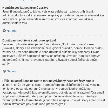
Nemůžu posílat soukromé zprávy!
Jsou tři důvody, proč to tak je. Nejste zaregistrovaní a/nebo přihlášení,
administrátor fóra zakázal soukromé zprávy pro celé fórum, nebo administrátor
fóra zakázal přímo vám odesílání zpráv. Pro více informací kontaktujte
administrátora fóra.
Nahoru
Dostávám nechtěné soukromé zprávy!
Ve vašem „Uživatelském panelu“ na záložce „Soukromé zprávy“ v sekci
„Pravidla, složky a nastavení“ můžete vytvořit pravidlo, pomocí kterého budou
zprávy od určeného uživatele nebo uživatelů automaticky smazány. Pokud
dostáváte urážlivé soukromé zprávy od určitého uživatele, nahlaste zprávy
moderátorům. Ti mají pravomoc zabránit uživateli v odesílání soukromých
zpráv.
Nahoru
Přišel mi od někoho na tomto fóru nevyžádaný nebo urážlivý email!
Je nám líto, že se vám to stalo. Formulář pro odesílání emailů používaný na
tomto fóru obsahuje obranné mechanismy, pomocí kterých můžeme
vystopovat, kdo posílá takové emaily, proto pošlete administrátorovi fóra email
s úplnou kopií emailu, který vám přišel. Je velmi důležité, aby v něm byly
zahrnuty hlavičky, které obsahují podrobné údaje o uživateli, který email poslal.
Administrátor fóra pak bude moci problém vyřešit.