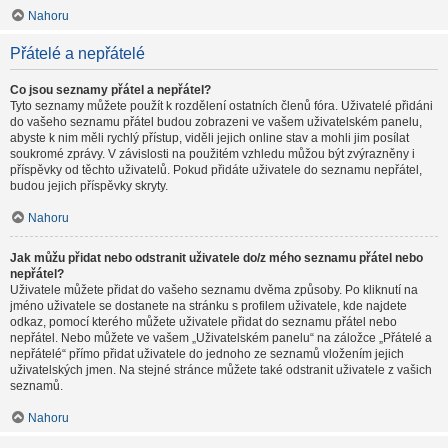
Nahoru
Přátelé a nepřátelé
Co jsou seznamy přátel a nepřátel?
Tyto seznamy můžete použít k rozdělení ostatních členů fóra. Uživatelé přidáni
do vašeho seznamu přátel budou zobrazeni ve vašem uživatelském panelu,
abyste k nim měli rychlý přístup, viděli jejich online stav a mohli jim posílat
soukromé zprávy. V závislosti na použitém vzhledu můžou být zvýrazněny i
příspěvky od těchto uživatelů. Pokud přidáte uživatele do seznamu nepřátel,
budou jejich příspěvky skryty.
Nahoru
Jak můžu přidat nebo odstranit uživatele do/z mého seznamu přátel nebo
nepřátel?
Uživatele můžete přidat do vašeho seznamu dvěma způsoby. Po kliknutí na
jméno uživatele se dostanete na stránku s profilem uživatele, kde najdete
odkaz, pomocí kterého můžete uživatele přidat do seznamu přátel nebo
nepřátel. Nebo můžete ve vašem „Uživatelském panelu“ na záložce „Přátelé a
nepřátelé“ přímo přidat uživatele do jednoho ze seznamů vložením jejich
uživatelských jmen. Na stejné stránce můžete také odstranit uživatele z vašich
seznamů.
Nahoru