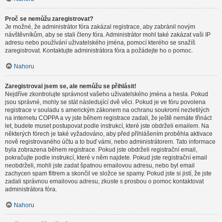
Proč se nemůžu zaregistrovat?
Je možné, že administrátor fóra zakázal registrace, aby zabránil novým
návštěvníkům, aby se stali členy fóra. Administrátor mohl také zakázat vaši IP
adresu nebo používání uživatelského jména, pomocí kterého se snažíš
zaregistrovat. Kontaktujte administrátora fóra a požádejte ho o pomoc.
Nahoru
Zaregistroval jsem se, ale nemůžu se přihlásit!
Nejdříve zkontrolujte správnost vašeho uživatelského jména a hesla. Pokud
jsou správné, mohly se stát následující dvě věci. Pokud je ve fóru povolena
registrace v souladu s americkým zákonem na ochranu soukromí nezletilých
na internetu COPPA a vy jste během registrace zadali, že ještě nemáte třináct
let, budete muset postupovat podle instrukcí, které jste obdrželi emailem. Na
některých fórech je také vyžadováno, aby před přihlášením proběhla aktivace
nově registrovaného účtu a to buď vámi, nebo administrátorem. Tato informace
byla zobrazena během registrace. Pokud jste obdrželi registrační email,
pokračujte podle instrukcí, které v něm najdete. Pokud jste registrační email
neobdrželi, mohli jste zadat špatnou emailovou adresu, nebo byl email
zachycen spam filtrem a skončil ve složce se spamy. Pokud jste si jistí, že jste
zadali správnou emailovou adresu, zkuste s prosbou o pomoc kontaktovat
administrátora fóra.
Nahoru