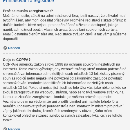
Přihlašování a registrace
Proč se musím zaregistrovat?
Možná nemusíte, záleží na administrátorovi fóra, jestli nastaví, že uživatel musí
být přihlášen, aby mohl odesílat příspěvky. Nicméně registrací získáte přístup k
dalším funkcím, které nejsou pro nepřihlášené uživatele dostupné, jako je
například možnost použití vlastních avatarů, posílání soukromých zpráv a
emailů ostatním členům fóra atd. Registrace trvá jen chvíli a tak vám ji můžeme
doporučit.
Nahoru
Co je to COPPA?
COPPA je americký zákon z roku 1998 na ochranu soukromí nezletilých na
internetu. Tento zákon vyžaduje, aby webové stránky, které mohou potenciálně
shromažďovat informace od nezletilých osob mladších 13 let, získaly písemný
souhlas rodičů nebo nějaké jiné potvrzení od zákonného zástupce povolující
shromažďování osobních identifikačních informací od nezletilých osob
mladších 13 let. Pokud si nejste jisti, jestli se toto týká vás, jako někoho, kdo se
zkouší zaregistrovat na webovou stránku, nebo se to týká webové stránky, na
kterou se zkoušíte zaregistrovat, kontaktujte vašeho právního poradce.
Vezměte prosím na vědomí, že ani phpBB Limited ani majitelé tohoto fóra
nemůžou poskytovat právní poradenství a není kontaktním místem pro právní
zájmy jakéhokoliv druhu, kromě těch uvedených v otázce „Koho mám
kontaktovat ohledně stížnosti a/nebo právních záležitostí týkajících se tohoto
fóra?“.
Nahoru