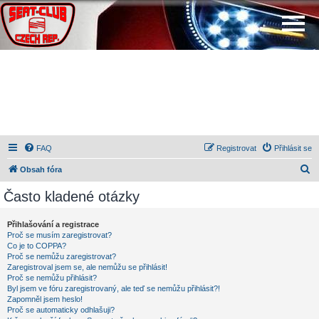
FAQ
Registrovat
Přihlásit se
H
Obsah fóra
l
Často kladené otázky
e
d
Přihlašování a registrace
Proč se musím zaregistrovat?
a
Co je to COPPA?
t
Proč se nemůžu zaregistrovat?
Zaregistroval jsem se, ale nemůžu se přihlásit!
Proč se nemůžu přihlásit?
Byl jsem ve fóru zaregistrovaný, ale teď se nemůžu přihlásit?!
Zapomněl jsem heslo!
Proč se automaticky odhlašuji?