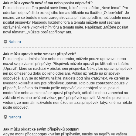
Jak můžu vytvořit nové téma nebo poslat odpověď?
Pokud chcete do fóra poslat nové téma, klikněte na tlačítko „Nové téma“. Pro
odeslání odpovědi do existujícího tématu klikněte na tlačítko „Odpovědět“. Je
možné, že se budete muset zaregistrovat a přihlásit předtím, než budete moci
posílat příspěvky. Naspodu každého fóra a tématu můžete najít seznam
oprávnění, které v konkrétním fóru a tématu máte. Například: „Můžete posílat
nová témata“, „Můžete posílat přílohy“ atd.
Nahoru
Jak můžu upravit nebo smazat příspěvek?
Pokud nejste administrátor nebo moderátor, můžete pouze upravovat nebo
mazat svoje vlastní příspěvky. Příspěvek můžete upravit po kliknutí na tlačítko
„Upravit“, které se nachází v příslušném příspěvku. Někdy lze upravit příspěvek
jen po omezenou dobu po jeho odeslání. Pokud již někdo na příspěvek
odpověděl a vy se do tématu vrátíte, najdete pod ním krátký text, ve kterém je
uvedeno kolikrát a kdy jste příspěvek upravili. Toto bude zobrazeno pouze v
případě, že někdo do tématu pošle odpověď, ale neobjeví se to, pokud
moderátor nebo administrátor upraví příspěvek, ačkoli ti mohou zanechat na
základě vlastního uvážení vzkaz, proč příspěvek upravili. Vezměte prosím na
vědomí, že normální uživatelé nemůžou smazat příspěvek, když k němu někdo
pošle odpověď.
Nahoru
Jak můžu přidat ke svým příspěvků podpis?
Abyste mohli přidat podpis k vašim příspěvkům, musíte ho nejdřív ve vašem