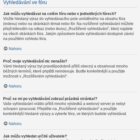
Vyhledávání ve fóru
Jak můžu vyhledávat na celém fóru nebo v jednotlivých fórech?
Vložte hledaný výraz do vyhledávacího pole umístěného na obsahu fóra
(indexu) nebo na stránkách témat nebo fór. Na rozšířené vyhledávání můžete
přejít kliknutím na odkaz (nebo ikonu) „Rozšířené vyhledávání“, který najdete
na všech stránkách fóra. Jakým způsobem bude vyhledávání dostupné závisí
na použitém vzhledu fóra.
Nahoru
Proč moje vyhledávání nic nenašlo?
Vámi hledaný výraz byl pravděpodobně příliš obecný a obsahoval mnoho
běžných termínů, které phpBB neindexuje. Buďte konkrétnější a použijte
možnosti v „Rozšířeném vyhledávání“.
Nahoru
Proč se mi po vyhledávání zobrazí prázdná stránka!?
Vaše vyhledávání vrátilo příliš mnoho výsledků a webový server je nebyl
schopen zpracovat. Přejděte na „Rozšířené vyhledávání“ a použijte
konkrétnější hledané výrazy a vyberte fóra, ve kterých budete vyhledávat.
Nahoru
Jak můžu vyhledat určité uživatele?