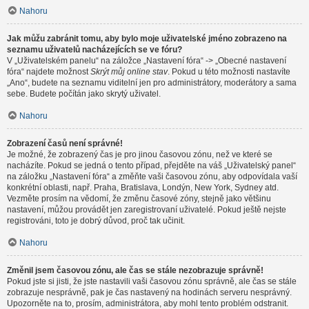
Nahoru
Jak můžu zabránit tomu, aby bylo moje uživatelské jméno zobrazeno na
seznamu uživatelů nacházejících se ve fóru?
V „Uživatelském panelu“ na záložce „Nastavení fóra“ -> „Obecné nastavení
fóra“ najdete možnost
Skrýt můj online stav
. Pokud u této možnosti nastavíte
„Ano“, budete na seznamu viditelní jen pro administrátory, moderátory a sama
sebe. Budete počítán jako skrytý uživatel.
Nahoru
Zobrazení časů není správné!
Je možné, že zobrazený čas je pro jinou časovou zónu, než ve které se
nacházíte. Pokud se jedná o tento případ, přejděte na váš „Uživatelský panel“
na záložku „Nastavení fóra“ a změňte vaši časovou zónu, aby odpovídala vaší
konkrétní oblasti, např. Praha, Bratislava, Londýn, New York, Sydney atd.
Vezměte prosím na vědomí, že změnu časové zóny, stejně jako většinu
nastavení, můžou provádět jen zaregistrovaní uživatelé. Pokud ještě nejste
registrováni, toto je dobrý důvod, proč tak učinit.
Nahoru
Změnil jsem časovou zónu, ale čas se stále nezobrazuje správně!
Pokud jste si jisti, že jste nastavili vaši časovou zónu správně, ale čas se stále
zobrazuje nesprávně, pak je čas nastavený na hodinách serveru nesprávný.
Upozorněte na to, prosím, administrátora, aby mohl tento problém odstranit.