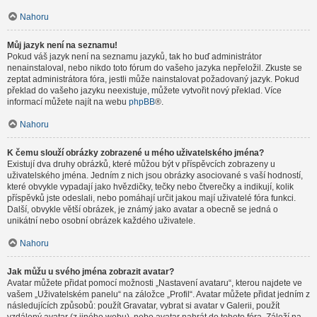
Nahoru
Můj jazyk není na seznamu!
Pokud váš jazyk není na seznamu jazyků, tak ho buď administrátor
nenainstaloval, nebo nikdo toto fórum do vašeho jazyka nepřeložil. Zkuste se
zeptat administrátora fóra, jestli může nainstalovat požadovaný jazyk. Pokud
překlad do vašeho jazyku neexistuje, můžete vytvořit nový překlad. Více
informací můžete najít na webu
phpBB
®.
Nahoru
K čemu slouží obrázky zobrazené u mého uživatelského jména?
Existují dva druhy obrázků, které můžou být v příspěvcích zobrazeny u
uživatelského jména. Jedním z nich jsou obrázky asociované s vaší hodností,
které obvykle vypadají jako hvězdičky, tečky nebo čtverečky a indikují, kolik
příspěvků jste odeslali, nebo pomáhají určit jakou mají uživatelé fóra funkci.
Další, obvykle větší obrázek, je známý jako avatar a obecně se jedná o
unikátní nebo osobní obrázek každého uživatele.
Nahoru
Jak můžu u svého jména zobrazit avatar?
Avatar můžete přidat pomocí možnosti „Nastavení avataru“, kterou najdete ve
vašem „Uživatelském panelu“ na záložce „Profil“. Avatar můžete přidat jedním z
následujících způsobů: použít Gravatar, vybrat si avatar v Galerii, použít