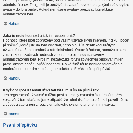
vzdálený avatar (z jiného webu), nebo avatar nahrát do tohoto fóra. Záleží na
administrátorovi fóra, jestli je používání avatarů povoleno a jakými způsoby lze
avatary do fóra přidat. Pokud nemůžete avatary používat, kontaktujte
administrátora fóra.
Nahoru
Jaká je moje hodnost a jak ji můžu změnit?
Hodnosti, které jsou zobrazeny pod vaším uživatelským jménem, indikují počet
příspěvků, které jste do fóra odeslali, nebo slouží k identifikaci určitých
uživatelů např. moderátorů a administrátorů. Obecně řečeno, nemůžete sami
změnit znění žádných hodností ve fóru, protože jsou nastaveny
administrátorem fóra. Prosím, nezatěžujte fórum zbytečným přispíváním jen
proto, abyste dosáhli vyšší hodnosti. Na většině fór to nebude tolerováno a
moderátor nebo administrátor jednoduše sníží váš počet příspěvků.
Nahoru
Když chci poslat email uživateli fóra, musím se přihlásit?
Jen registrovaní uživatelé můžou posílat emaily ostatním členům fóra přes
vestavěný formulář a to jen v případě, že administrátor tuto funkci povolil. Je to
z důvodu zabránění zneužití emailového systému anonymními uživateli.
Nahoru
Psaní příspěvků