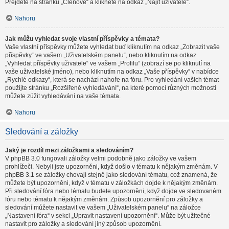
Přejděte na stránku „Členové“ a klikněte na odkaz „Najít uživatele“.
Nahoru
Jak můžu vyhledat svoje vlastní příspěvky a témata?
Vaše vlastní příspěvky můžete vyhledat buď kliknutím na odkaz „Zobrazit vaše
příspěvky“ ve vašem „Uživatelském panelu“, nebo kliknutím na odkaz
„Vyhledat příspěvky uživatele“ ve vašem „Profilu“ (zobrazí se po kliknutí na
vaše uživatelské jméno), nebo kliknutím na odkaz „Vaše příspěvky“ v nabídce
„Rychlé odkazy“, která se nachází nahoře na fóru. Pro vyhledání vašich témat
použijte stránku „Rozšířené vyhledávání“, na které pomocí různých možnosti
můžete zúžit vyhledávání na vaše témata.
Nahoru
Sledování a záložky
Jaký je rozdíl mezi záložkami a sledováním?
V phpBB 3.0 fungovali záložky velmi podobně jako záložky ve vašem
prohlížeči. Nebyli jste upozorněni, když došlo v tématu k nějakým změnám. V
phpBB 3.1 se záložky chovají stejně jako sledování tématu, což znamená, že
můžete být upozorněni, když v tématu v záložkách dojde k nějakým změnám.
Při sledování fóra nebo tématu budete upozorněni, když dojde ve sledovaném
fóru nebo tématu k nějakým změnám. Způsob upozornění pro záložky a
sledování můžete nastavit ve vašem „Uživatelském panelu“ na záložce
„Nastavení fóra“ v sekci „Upravit nastavení upozornění“. Může být užitečné
nastavit pro záložky a sledování jiný způsob upozornění.