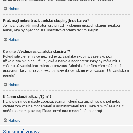
Nahoru
Proč mají některé uživatelské skupiny jinou barvu?
Je možné, že administrátor fóra přiřadil k členům určitých skupin nějakou
barvu, aby bylo jednodušší identifikovat členy těchto skupin.
Nahoru
Co je to „Výchozí uživatelská skupina“?
Pokud jste členem více než jedné uživatelské skupiny, vaše výchozí
uživatelská skupina určuje, jaká a barva a hodnost skupiny by měla být u
vašeho uživatelského jména zobrazena. Administrátor fóra vám může udělit
oprávnění ke změně vaší výchozí uživatelské skupiny ve vašem „Uživatelském
panelu“.
Nahoru
K čemu slouží odkaz „Tým“?
Na této stránce můžete zobrazit seznam členů starajících se o chod nebo
vedení fóra včetně moderátorů a administrátorů fóra. Také tam můžete najít
další informace jako například, která fóra moderátoři moderují.
Nahoru
Soukromé zprávy