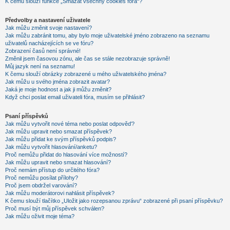
K čemu slouží funkce „Smazat všechny cookies fóra“?
Předvolby a nastavení uživatele
Jak můžu změnit svoje nastavení?
Jak můžu zabránit tomu, aby bylo moje uživatelské jméno zobrazeno na seznamu
uživatelů nacházejících se ve fóru?
Zobrazení časů není správné!
Změnil jsem časovou zónu, ale čas se stále nezobrazuje správně!
Můj jazyk není na seznamu!
K čemu slouží obrázky zobrazené u mého uživatelského jména?
Jak můžu u svého jména zobrazit avatar?
Jaká je moje hodnost a jak ji můžu změnit?
Když chci poslat email uživateli fóra, musím se přihlásit?
Psaní příspěvků
Jak můžu vytvořit nové téma nebo poslat odpověď?
Jak můžu upravit nebo smazat příspěvek?
Jak můžu přidat ke svým příspěvků podpis?
Jak můžu vytvořit hlasování/anketu?
Proč nemůžu přidat do hlasování více možností?
Jak můžu upravit nebo smazat hlasování?
Proč nemám přístup do určitého fóra?
Proč nemůžu posílat přílohy?
Proč jsem obdržel varování?
Jak můžu moderátorovi nahlásit příspěvek?
K čemu slouží tlačítko „Uložit jako rozepsanou zprávu“ zobrazené při psaní příspěvku?
Proč musí být můj příspěvek schválen?
Jak můžu oživit moje téma?