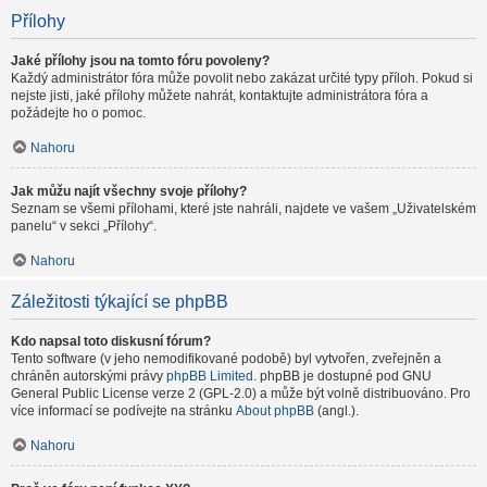
Přílohy
Jaké přílohy jsou na tomto fóru povoleny?
Každý administrátor fóra může povolit nebo zakázat určité typy příloh. Pokud si
nejste jisti, jaké přílohy můžete nahrát, kontaktujte administrátora fóra a
požádejte ho o pomoc.
Nahoru
Jak můžu najít všechny svoje přílohy?
Seznam se všemi přílohami, které jste nahráli, najdete ve vašem „Uživatelském
panelu“ v sekci „Přílohy“.
Nahoru
Záležitosti týkající se phpBB
Kdo napsal toto diskusní fórum?
Tento software (v jeho nemodifikované podobě) byl vytvořen, zveřejněn a
chráněn autorskými právy
phpBB Limited
. phpBB je dostupné pod GNU
General Public License verze 2 (GPL-2.0) a může být volně distribuováno. Pro
více informací se podívejte na stránku
About phpBB
(angl.).
Nahoru