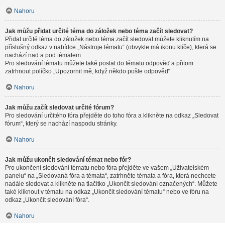
Nahoru
Jak můžu přidat určité téma do záložek nebo téma začít sledovat?
Přidat určité téma do záložek nebo téma začít sledovat můžete kliknutím na
příslušný odkaz v nabídce „Nástroje tématu“ (obvykle má ikonu klíče), která se
nachází nad a pod tématem.
Pro sledování tématu můžete také poslat do tématu odpověď a přitom
zatrhnout políčko „Upozornit mě, když někdo pošle odpověď“.
Nahoru
Jak můžu začít sledovat určité fórum?
Pro sledování určitého fóra přejděte do toho fóra a klikněte na odkaz „Sledovat
fórum“, který se nachází naspodu stránky.
Nahoru
Jak můžu ukončit sledování témat nebo fór?
Pro ukončení sledování tématu nebo fóra přejděte ve vašem „Uživatelském
panelu“ na „Sledovaná fóra a témata“, zatrhněte témata a fóra, která nechcete
nadále sledovat a klikněte na tlačítko „Ukončit sledování označených“. Můžete
také kliknout v tématu na odkaz „Ukončit sledování tématu“ nebo ve fóru na
odkaz „Ukončit sledování fóra“.
Nahoru