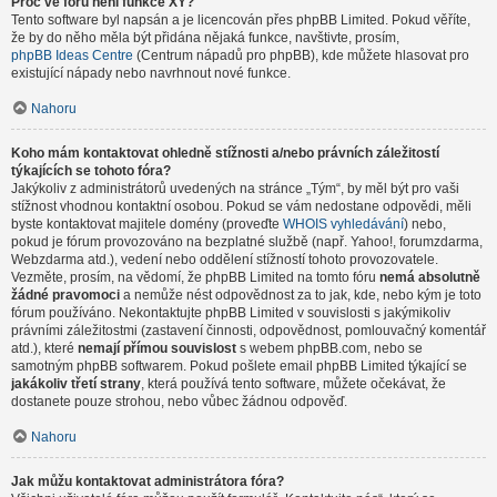
Proč ve fóru není funkce XY?
Tento software byl napsán a je licencován přes phpBB Limited. Pokud věříte,
že by do něho měla být přidána nějaká funkce, navštivte, prosím,
phpBB Ideas Centre
(Centrum nápadů pro phpBB), kde můžete hlasovat pro
existující nápady nebo navrhnout nové funkce.
Nahoru
Koho mám kontaktovat ohledně stížnosti a/nebo právních záležitostí
týkajících se tohoto fóra?
Jakýkoliv z administrátorů uvedených na stránce „Tým“, by měl být pro vaši
stížnost vhodnou kontaktní osobou. Pokud se vám nedostane odpovědi, měli
byste kontaktovat majitele domény (proveďte
WHOIS vyhledávání
) nebo,
pokud je fórum provozováno na bezplatné službě (např. Yahoo!, forumzdarma,
Webzdarma atd.), vedení nebo oddělení stížností tohoto provozovatele.
Vezměte, prosím, na vědomí, že phpBB Limited na tomto fóru
nemá absolutně
žádné pravomoci
a nemůže nést odpovědnost za to jak, kde, nebo kým je toto
fórum používáno. Nekontaktujte phpBB Limited v souvislosti s jakýmikoliv
právními záležitostmi (zastavení činnosti, odpovědnost, pomlouvačný komentář
atd.), které
nemají přímou souvislost
s webem phpBB.com, nebo se
samotným phpBB softwarem. Pokud pošlete email phpBB Limited týkající se
jakákoliv třetí strany
, která používá tento software, můžete očekávat, že
dostanete pouze strohou, nebo vůbec žádnou odpověď.
Nahoru
Jak můžu kontaktovat administrátora fóra?