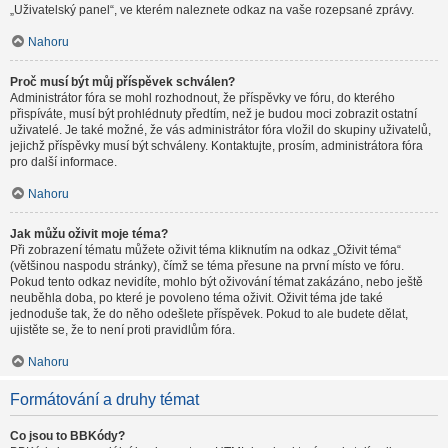
„Uživatelský panel“, ve kterém naleznete odkaz na vaše rozepsané zprávy.
Nahoru
Proč musí být můj příspěvek schválen?
Administrátor fóra se mohl rozhodnout, že příspěvky ve fóru, do kterého
přispíváte, musí být prohlédnuty předtím, než je budou moci zobrazit ostatní
uživatelé. Je také možné, že vás administrátor fóra vložil do skupiny uživatelů,
jejichž příspěvky musí být schváleny. Kontaktujte, prosím, administrátora fóra
pro další informace.
Nahoru
Jak můžu oživit moje téma?
Při zobrazení tématu můžete oživit téma kliknutím na odkaz „Oživit téma“
(většinou naspodu stránky), čímž se téma přesune na první místo ve fóru.
Pokud tento odkaz nevidíte, mohlo být oživování témat zakázáno, nebo ještě
neuběhla doba, po které je povoleno téma oživit. Oživit téma jde také
jednoduše tak, že do něho odešlete příspěvek. Pokud to ale budete dělat,
ujistěte se, že to není proti pravidlům fóra.
Nahoru
Formátování a druhy témat
Co jsou to BBKódy?