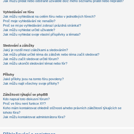
Jak můžu přidat nebo odstranit uživatele do/z mého seznamu přátel nebo nepřátel?
Vyhledávání ve fóru
Jak můžu vyhledávat na celém fóru nebo v jednotlivých fórech?
Proč moje vyhledávání nic nenašlo?
Proč se mi po vyhledávání zobrazí prázdná stránka!?
Jak můžu vyhledat určité uživatele?
Jak můžu vyhledat svoje vlastní příspěvky a témata?
Sledování a záložky
Jaký je rozdíl mezi záložkami a sledováním?
Jak můžu přidat určité téma do záložek nebo téma začít sledovat?
Jak můžu začít sledovat určité fórum?
Jak můžu ukončit sledování témat nebo fór?
Přílohy
Jaké přílohy jsou na tomto fóru povoleny?
Jak můžu najít všechny svoje přílohy?
Záležitosti týkající se phpBB
Kdo napsal toto diskusní fórum?
Proč ve fóru není funkce XY?
Koho mám kontaktovat ohledně stížnosti a/nebo právních záležitostí týkajících se
tohoto fóra?
Jak můžu kontaktovat administrátora fóra?