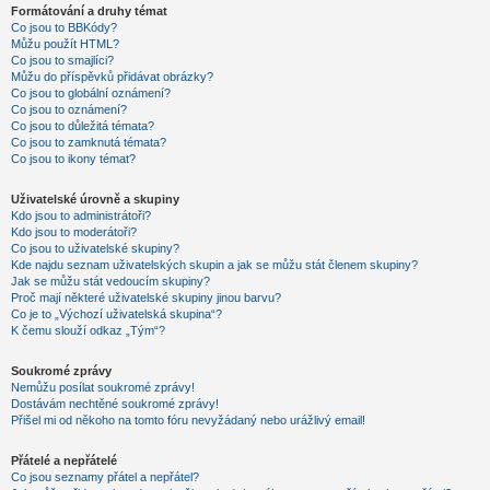
Formátování a druhy témat
Co jsou to BBKódy?
Můžu použít HTML?
Co jsou to smajlíci?
Můžu do příspěvků přidávat obrázky?
Co jsou to globální oznámení?
Co jsou to oznámení?
Co jsou to důležitá témata?
Co jsou to zamknutá témata?
Co jsou to ikony témat?
Uživatelské úrovně a skupiny
Kdo jsou to administrátoři?
Kdo jsou to moderátoři?
Co jsou to uživatelské skupiny?
Kde najdu seznam uživatelských skupin a jak se můžu stát členem skupiny?
Jak se můžu stát vedoucím skupiny?
Proč mají některé uživatelské skupiny jinou barvu?
Co je to „Výchozí uživatelská skupina“?
K čemu slouží odkaz „Tým“?
Soukromé zprávy
Nemůžu posílat soukromé zprávy!
Dostávám nechtěné soukromé zprávy!
Přišel mi od někoho na tomto fóru nevyžádaný nebo urážlivý email!
Přátelé a nepřátelé
Co jsou seznamy přátel a nepřátel?