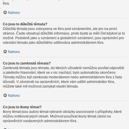
fóra.
Nahoru
Co jsou to důležitá témata?
Důležitá témata jsou zobrazena ve fóru pod oznámeními, ale jen na první
stránce. Často obsahují důležité informace, proto byste je měli číst kdykoli je to
možné. Podobně jako u oznámení a globálních oznámení, jsou oprávnění pro
odeslání tématu jako důležitého udělována administrátorem fóra.
Nahoru
Co jsou to zamknutá témata?
Zamknutá témata jsou témata, do kterých uživatelé nemůžou posílat odpovědi
a jakékoliv hlasování, které se v nic nachází, bylo automaticky ukončeno.
Témata můžou být zamknuta moderátorem nebo administrátorem fóra z řady
důvodů. V závislosti na oprávněních, které vám udělil administrátor fóra,
můžete také mít možnost zamykat vlastní témata.
Nahoru
Co jsou to ikony témat?
Ikony témat jsou autory témat vybrané obrázky asociované s příspěvky, které
můžou indikovat jejich obsah. Možnost používat ikony témat závisí na
oprávněních nastavených administrátorem fóra.