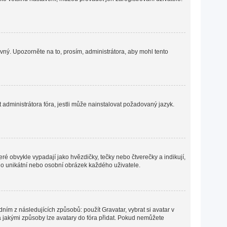
ávný. Upozorněte na to, prosím, administrátora, aby mohl tento
administrátora fóra, jestli může nainstalovat požadovaný jazyk.
ré obvykle vypadají jako hvězdičky, tečky nebo čtverečky a indikují,
ná o unikátní nebo osobní obrázek každého uživatele.
ním z následujících způsobů: použít Gravatar, vybrat si avatar v
o a jakými způsoby lze avatary do fóra přidat. Pokud nemůžete