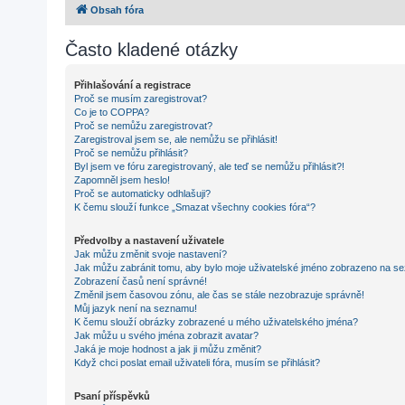
Obsah fóra
Často kladené otázky
Přihlašování a registrace
Proč se musím zaregistrovat?
Co je to COPPA?
Proč se nemůžu zaregistrovat?
Zaregistroval jsem se, ale nemůžu se přihlásit!
Proč se nemůžu přihlásit?
Byl jsem ve fóru zaregistrovaný, ale teď se nemůžu přihlásit?!
Zapomněl jsem heslo!
Proč se automaticky odhlašuji?
K čemu slouží funkce „Smazat všechny cookies fóra“?
Předvolby a nastavení uživatele
Jak můžu změnit svoje nastavení?
Jak můžu zabránit tomu, aby bylo moje uživatelské jméno zobrazeno na se
Zobrazení časů není správné!
Změnil jsem časovou zónu, ale čas se stále nezobrazuje správně!
Můj jazyk není na seznamu!
K čemu slouží obrázky zobrazené u mého uživatelského jména?
Jak můžu u svého jména zobrazit avatar?
Jaká je moje hodnost a jak ji můžu změnit?
Když chci poslat email uživateli fóra, musím se přihlásit?
Psaní příspěvků