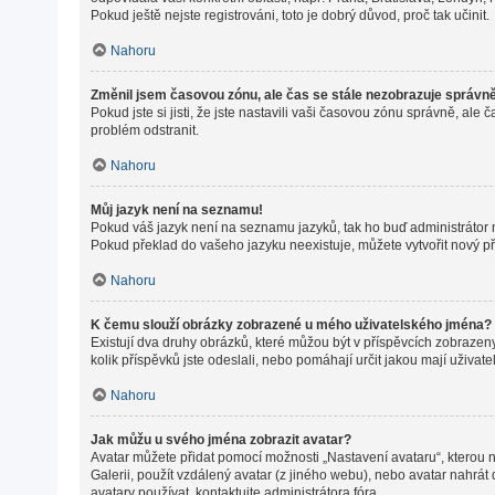
Pokud ještě nejste registrováni, toto je dobrý důvod, proč tak učinit.
Nahoru
Změnil jsem časovou zónu, ale čas se stále nezobrazuje správn
Pokud jste si jisti, že jste nastavili vaši časovou zónu správně, a
problém odstranit.
Nahoru
Můj jazyk není na seznamu!
Pokud váš jazyk není na seznamu jazyků, tak ho buď administrátor ne
Pokud překlad do vašeho jazyku neexistuje, můžete vytvořit nový p
Nahoru
K čemu slouží obrázky zobrazené u mého uživatelského jména?
Existují dva druhy obrázků, které můžou být v příspěvcích zobrazeny
kolik příspěvků jste odeslali, nebo pomáhají určit jakou mají uživat
Nahoru
Jak můžu u svého jména zobrazit avatar?
Avatar můžete přidat pomocí možnosti „Nastavení avataru“, kterou na
Galerii, použít vzdálený avatar (z jiného webu), nebo avatar nahrát 
avatary používat, kontaktujte administrátora fóra.