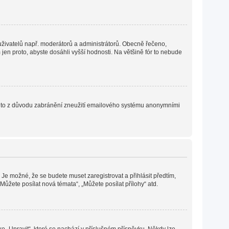
h uživatelů např. moderátorů a administrátorů. Obecně řečeno,
en proto, abyste dosáhli vyšší hodnosti. Na většině fór to nebude
. Je to z důvodu zabránění zneužití emailového systému anonymními
 Je možné, že se budete muset zaregistrovat a přihlásit předtím,
ůžete posílat nová témata“, „Můžete posílat přílohy“ atd.