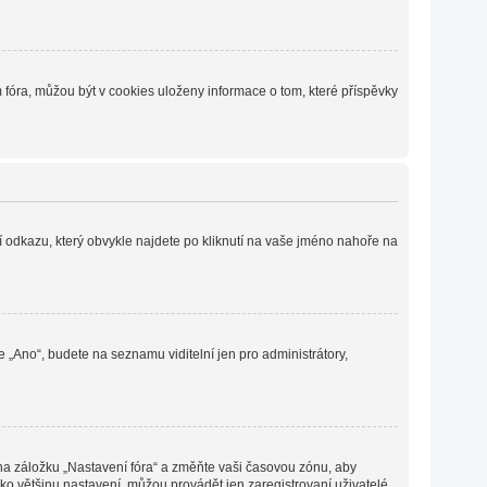
fóra, můžou být v cookies uloženy informace o tom, které příspěvky
í odkazu, který obvykle najdete po kliknutí na vaše jméno nahoře na
e „Ano“, budete na seznamu viditelní jen pro administrátory,
 na záložku „Nastavení fóra“ a změňte vaši časovou zónu, aby
ko většinu nastavení, můžou provádět jen zaregistrovaní uživatelé.