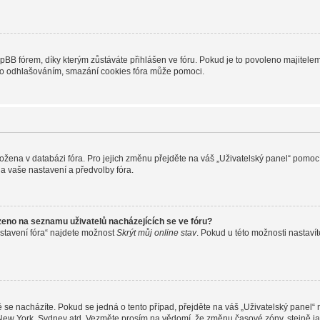
B fórem, díky kterým zůstáváte přihlášen ve fóru. Pokud je to povoleno majitelem 
nebo odhlašováním, smazání cookies fóra může pomoci.
uložena v databázi fóra. Pro jejich změnu přejděte na váš „Uživatelský panel“ pomoc
a vaše nastavení a předvolby fóra.
zeno na seznamu uživatelů nacházejících se ve fóru?
stavení fóra“ najdete možnost
Skrýt můj online stav
. Pokud u této možnosti nastavít
 se nacházíte. Pokud se jedná o tento případ, přejděte na váš „Uživatelský panel“
, New York, Sydney atd. Vezměte prosím na vědomí, že změnu časové zóny, stejně ja