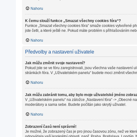
Nahoru
K čemu slouží funkce „Smazat všechny cookies fóra“?
Funkce „Smazat všechny cookies fóra“ smaže cookies vytvořené phpB
jste četli, a které ještě ne. Pokud máte problém s přihlašováním 
Nahoru
Předvolby a nastavení uživatele
Jak můžu změnit svoje nastavení?
Pokud jste se ve fóru zaregistrovali, jsou všechna vaše nastavení 
stránkách fóra. V „Uživatelském panelu“ budete moci změnit všechn
Nahoru
Jak můžu zabránit tomu, aby bylo moje uživatelské jméno zobra
V „Uživatelském panelu“ na záložce „Nastavení fóra“ -> „Obecné na
moderátory a sama sebe. Budete počítán jako skrytý uživatel.
Nahoru
Zobrazení časů není správné!
Je možné, že zobrazený čas je pro jinou časovou zónu, než ve které
odpovídala vaší konkrétní oblasti, např. Praha, Bratislava, Londýn