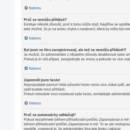
Nahoru
Proč se nemůžu přihlásit?
Existuje několik důvodů, proč k tomu může dojít. Nejdříve se ujistěte
také možné, že je na webu chyba v nastavení, která by měla být od
Nahoru
Byl jsem ve fóru zaregistrovaný, ale teď se nemůžu přihlásit?!
Je možné, že administrátor z nějakého důvodu deaktivoval nebo smaz
Pokud je to váš případ, zaregistrujte se znovu a pokuste se více zapo
Nahoru
Zapomněl jsem heslo!
Nepropadejte panice! Vaše původní heslo nelze sice získat zpět, al
opět budete moci přihlásit.
Pokud nebudete moci resetovat vaše heslo, kontaktujte administráto
Nahoru
Proč se automaticky odhlašuji?
Pokud nezatrhnete během přihlašování políčko
Zapamatovat si mě
během přihlašování políčko
Zapamatovat si mě
. To se ale nedoporu
nevidíte, znamená to, že administrátor fóra tuto funkci zakázal.