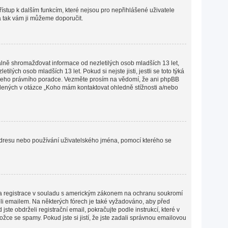
přístup k dalším funkcím, které nejsou pro nepřihlášené uživatele
 a tak vám ji můžeme doporučit.
lně shromažďovat informace od nezletilých osob mladších 13 let,
ých osob mladších 13 let. Pokud si nejste jisti, jestli se toto týká
 vašeho právního poradce. Vezměte prosím na vědomí, že ani phpBB
edených v otázce „Koho mám kontaktovat ohledně stížnosti a/nebo
P adresu nebo používání uživatelského jména, pomocí kterého se
lena registrace v souladu s americkým zákonem na ochranu soukromí
želi emailem. Na některých fórech je také vyžadováno, aby před
e obdrželi registrační email, pokračujte podle instrukcí, které v
žce se spamy. Pokud jste si jistí, že jste zadali správnou emailovou