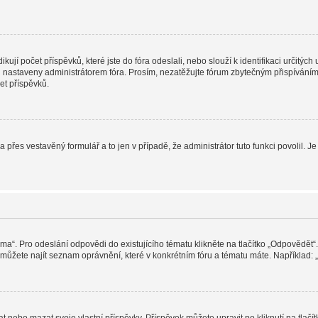
jí počet příspěvků, které jste do fóra odeslali, nebo slouží k identifikaci určitýc
nastaveny administrátorem fóra. Prosím, nezatěžujte fórum zbytečným přispíváním j
et příspěvků.
a přes vestavěný formulář a to jen v případě, že administrátor tuto funkci povolil
éma“. Pro odeslání odpovědi do existujícího tématu klikněte na tlačítko „Odpovědět“.
ůžete najít seznam oprávnění, které v konkrétním fóru a tématu máte. Například: „M