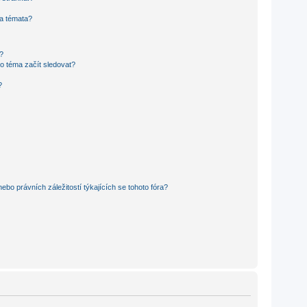
 a témata?
?
o téma začít sledovat?
?
bo právních záležitostí týkajících se tohoto fóra?