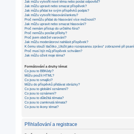
Jak můžu vytvořit nové téma nebo poslat odpověď?
Jak můžu upravit nebo smazat příspěvek?
Jak můžu přidat ke svým příspěvků podpis?
Jak můžu vytvořit hlasování/anketu?
Proč nemůžu přidat do hlasování více možností?
Jak můžu upravit nebo smazat hlasování?
Proč nemám přístup do určitého fóra?
Proč nemůžu posílat přílohy?
Proč jsem obdržel varování?
Jak můžu moderátorovi nahlásit příspěvek?
K čemu slouží tlačítko „Uložit jako rozepsanou zprávu“ zobrazené při psan
Proč musí být můj příspěvek schválen?
Jak můžu oživit moje téma?
Formátování a druhy témat
Co jsou to BBKódy?
Můžu použít HTML?
Co jsou to smajlíci?
Můžu do příspěvků přidávat obrázky?
Co jsou to globální oznámení?
Co jsou to oznámení?
Co jsou to důležitá témata?
Co jsou to zamknutá témata?
Co jsou to ikony témat?
Přihlašování a registrace