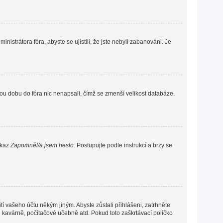
nistrátora fóra, abyste se ujistili, že jste nebyli zabanováni. Je
ou dobu do fóra nic nenapsali, čímž se zmenší velikost databáze.
dkaz
Zapomněl/a jsem heslo
. Postupujte podle instrukcí a brzy se
í vašeho účtu někým jiným. Abyste zůstali přihlášeni, zatrhněte
vé kavárně, počítačové učebně atd. Pokud toto zaškrtávací políčko