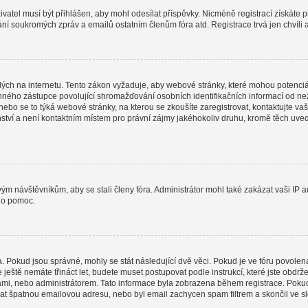
uživatel musí být přihlášen, aby mohl odesílat příspěvky. Nicméně registrací získáte 
lání soukromých zpráv a emailů ostatním členům fóra atd. Registrace trvá jen chvíli
ých na internetu. Tento zákon vyžaduje, aby webové stránky, které mohou potenciá
ho zástupce povolující shromažďování osobních identifikačních informací od nezletil
 nebo se to týká webové stránky, na kterou se zkoušíte zaregistrovat, kontaktujte
nství a není kontaktním místem pro právní zájmy jakéhokoliv druhu, kromě těch uv
ovým návštěvníkům, aby se stali členy fóra. Administrátor mohl také zakázat vaši I
o o pomoc.
a. Pokud jsou správné, mohly se stát následující dvě věci. Pokud je ve fóru povo
e ještě nemáte třináct let, budete muset postupovat podle instrukcí, které jste obdr
i, nebo administrátorem. Tato informace byla zobrazena během registrace. Pokud jst
dat špatnou emailovou adresu, nebo byl email zachycen spam filtrem a skončil ve slo