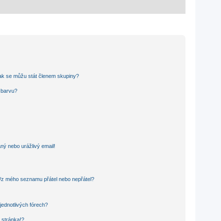
ak se můžu stát členem skupiny?
u barvu?
ný nebo urážlivý email!
o/z mého seznamu přátel nebo nepřátel?
jednotlivých fórech?
 stránka!?