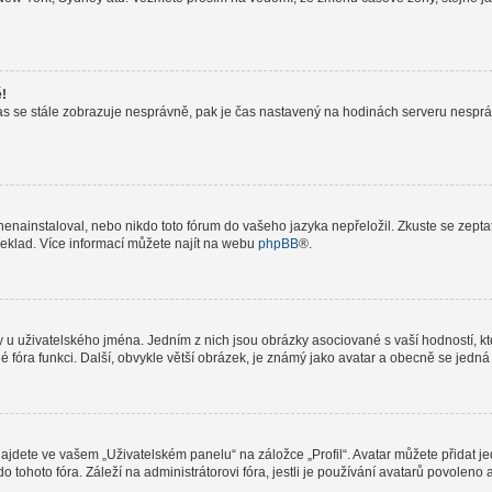
ě!
le čas se stále zobrazuje nesprávně, pak je čas nastavený na hodinách serveru nespr
nainstaloval, nebo nikdo toto fórum do vašeho jazyka nepřeložil. Zkuste se zeptat 
řeklad. Více informací můžete najít na webu
phpBB
®.
 u uživatelského jména. Jedním z nich jsou obrázky asociované s vaší hodností, kte
elé fóra funkci. Další, obvykle větší obrázek, je známý jako avatar a obecně se jed
jdete ve vašem „Uživatelském panelu“ na záložce „Profil“. Avatar můžete přidat jed
do tohoto fóra. Záleží na administrátorovi fóra, jestli je používání avatarů povolen