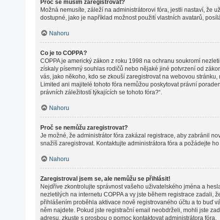
Proč se musím zaregistrovat?
Možná nemusíte, záleží na administrátorovi fóra, jestli nastaví, že 
dostupné, jako je například možnost použití vlastních avatarů, posí
Nahoru
Co je to COPPA?
COPPA je americký zákon z roku 1998 na ochranu soukromí nezletil
získaly písemný souhlas rodičů nebo nějaké jiné potvrzení od zákonné
vás, jako někoho, kdo se zkouší zaregistrovat na webovou stránku,
Limited ani majitelé tohoto fóra nemůžou poskytovat právní porade
právních záležitostí týkajících se tohoto fóra?“.
Nahoru
Proč se nemůžu zaregistrovat?
Je možné, že administrátor fóra zakázal registrace, aby zabránil n
snažíš zaregistrovat. Kontaktujte administrátora fóra a požádejte h
Nahoru
Zaregistroval jsem se, ale nemůžu se přihlásit!
Nejdříve zkontrolujte správnost vašeho uživatelského jména a hesl
nezletilých na internetu COPPA a vy jste během registrace zadali, ž
přihlášením proběhla aktivace nově registrovaného účtu a to buď vám
něm najdete. Pokud jste registrační email neobdrželi, mohli jste za
adresu, zkuste s prosbou o pomoc kontaktovat administrátora fóra.