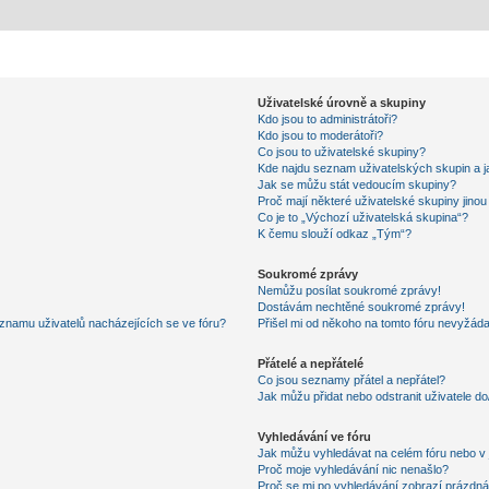
Uživatelské úrovně a skupiny
Kdo jsou to administrátoři?
Kdo jsou to moderátoři?
Co jsou to uživatelské skupiny?
Kde najdu seznam uživatelských skupin a j
Jak se můžu stát vedoucím skupiny?
Proč mají některé uživatelské skupiny jino
Co je to „Výchozí uživatelská skupina“?
K čemu slouží odkaz „Tým“?
Soukromé zprávy
Nemůžu posílat soukromé zprávy!
Dostávám nechtěné soukromé zprávy!
znamu uživatelů nacházejících se ve fóru?
Přišel mi od někoho na tomto fóru nevyžáda
Přátelé a nepřátelé
Co jsou seznamy přátel a nepřátel?
Jak můžu přidat nebo odstranit uživatele d
Vyhledávání ve fóru
Jak můžu vyhledávat na celém fóru nebo v 
Proč moje vyhledávání nic nenašlo?
Proč se mi po vyhledávání zobrazí prázdná