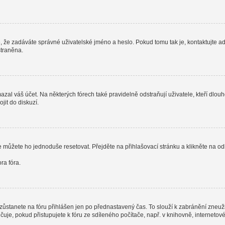
, že zadáváte správné uživatelské jméno a heslo. Pokud tomu tak je, kontaktujte admi
straněna.
al váš účet. Na některých fórech také pravidelně odstraňují uživatele, kteří dlouh
jit do diskuzí.
e můžete ho jednoduše resetovat. Přejděte na přihlašovací stránku a klikněte na o
ra fóra.
zůstanete na fóru přihlášen jen po přednastavený čas. To slouží k zabránění zneužit
čuje, pokud přistupujete k fóru ze sdíleného počítače, např. v knihovně, interneto