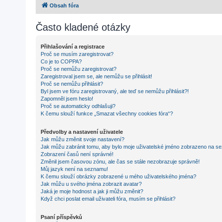
Obsah fóra
Často kladené otázky
Přihlašování a registrace
Proč se musím zaregistrovat?
Co je to COPPA?
Proč se nemůžu zaregistrovat?
Zaregistroval jsem se, ale nemůžu se přihlásit!
Proč se nemůžu přihlásit?
Byl jsem ve fóru zaregistrovaný, ale teď se nemůžu přihlásit?!
Zapomněl jsem heslo!
Proč se automaticky odhlašuji?
K čemu slouží funkce „Smazat všechny cookies fóra“?
Předvolby a nastavení uživatele
Jak můžu změnit svoje nastavení?
Jak můžu zabránit tomu, aby bylo moje uživatelské jméno zobrazeno na se
Zobrazení časů není správné!
Změnil jsem časovou zónu, ale čas se stále nezobrazuje správně!
Můj jazyk není na seznamu!
K čemu slouží obrázky zobrazené u mého uživatelského jména?
Jak můžu u svého jména zobrazit avatar?
Jaká je moje hodnost a jak ji můžu změnit?
Když chci poslat email uživateli fóra, musím se přihlásit?
Psaní příspěvků