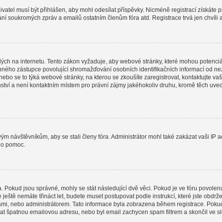
uživatel musí být přihlášen, aby mohl odesílat příspěvky. Nicméně registrací získáte 
lání soukromých zpráv a emailů ostatním členům fóra atd. Registrace trvá jen chvíli
ých na internetu. Tento zákon vyžaduje, aby webové stránky, které mohou potenciá
ho zástupce povolující shromažďování osobních identifikačních informací od nezletil
 nebo se to týká webové stránky, na kterou se zkoušíte zaregistrovat, kontaktujte
nství a není kontaktním místem pro právní zájmy jakéhokoliv druhu, kromě těch uv
ovým návštěvníkům, aby se stali členy fóra. Administrátor mohl také zakázat vaši I
o o pomoc.
a. Pokud jsou správné, mohly se stát následující dvě věci. Pokud je ve fóru povo
e ještě nemáte třináct let, budete muset postupovat podle instrukcí, které jste obdr
i, nebo administrátorem. Tato informace byla zobrazena během registrace. Pokud jst
dat špatnou emailovou adresu, nebo byl email zachycen spam filtrem a skončil ve slo