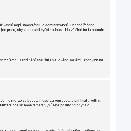
h uživatelů např. moderátorů a administrátorů. Obecně řečeno,
en proto, abyste dosáhli vyšší hodnosti. Na většině fór to nebude
. Je to z důvodu zabránění zneužití emailového systému anonymními
 Je možné, že se budete muset zaregistrovat a přihlásit předtím,
ůžete posílat nová témata“, „Můžete posílat přílohy“ atd.