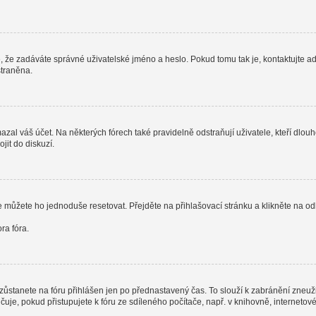
, že zadáváte správné uživatelské jméno a heslo. Pokud tomu tak je, kontaktujte admi
straněna.
al váš účet. Na některých fórech také pravidelně odstraňují uživatele, kteří dlouh
jit do diskuzí.
e můžete ho jednoduše resetovat. Přejděte na přihlašovací stránku a klikněte na o
ra fóra.
zůstanete na fóru přihlášen jen po přednastavený čas. To slouží k zabránění zneužit
čuje, pokud přistupujete k fóru ze sdíleného počítače, např. v knihovně, interneto