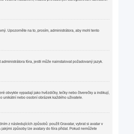
ávný. Upozorněte na to, prosím, administrátora, aby mohl tento
administrátora fóra, jestli může nainstalovat požadovaný jazyk.
ré obvykle vypadají jako hvězdičky, tečky nebo čtverečky a indikují,
ná o unikátní nebo osobní obrázek každého uživatele.
ním z následujících způsobů: použít Gravatar, vybrat si avatar v
o a jakými způsoby lze avatary do fóra přidat. Pokud nemůžete