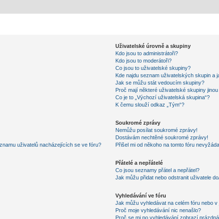
Uživatelské úrovně a skupiny
Kdo jsou to administrátoři?
Kdo jsou to moderátoři?
Co jsou to uživatelské skupiny?
Kde najdu seznam uživatelských skupin a j
Jak se můžu stát vedoucím skupiny?
Proč mají některé uživatelské skupiny jino
Co je to „Výchozí uživatelská skupina“?
K čemu slouží odkaz „Tým“?
Soukromé zprávy
Nemůžu posílat soukromé zprávy!
Dostávám nechtěné soukromé zprávy!
znamu uživatelů nacházejících se ve fóru?
Přišel mi od někoho na tomto fóru nevyžáda
Přátelé a nepřátelé
Co jsou seznamy přátel a nepřátel?
Jak můžu přidat nebo odstranit uživatele d
Vyhledávání ve fóru
Jak můžu vyhledávat na celém fóru nebo v 
Proč moje vyhledávání nic nenašlo?
Proč se mi po vyhledávání zobrazí prázdná