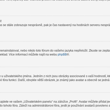
ě!
le čas se stále zobrazuje nesprávně, pak je čas nastavený na hodinách serveru nespr
nainstaloval, nebo nikdo toto fórum do vašeho jazyka nepřeložil. Zkuste se zeptat 
řeklad. Více informací můžete najít na webu
phpBB
®.
 u uživatelského jména. Jedním z nich jsou obrázky asociované s vaší hodností, kte
elé fóra funkci. Další, obvykle větší obrázek, je známý jako avatar a obecně se jed
jdete ve vašem „Uživatelském panelu“ na záložce „Profil“. Avatar můžete přidat jed
do tohoto fóra. Záleží na administrátorovi fóra, jestli je používání avatarů povolen