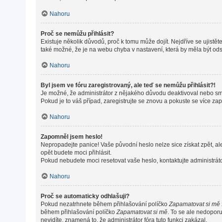
Nahoru
Proč se nemůžu přihlásit?
Existuje několik důvodů, proč k tomu může dojít. Nejdříve se ujistěte
také možné, že je na webu chyba v nastavení, která by měla být od
Nahoru
Byl jsem ve fóru zaregistrovaný, ale teď se nemůžu přihlásit?!
Je možné, že administrátor z nějakého důvodu deaktivoval nebo smaz
Pokud je to váš případ, zaregistrujte se znovu a pokuste se více zapo
Nahoru
Zapomněl jsem heslo!
Nepropadejte panice! Vaše původní heslo nelze sice získat zpět, al
opět budete moci přihlásit.
Pokud nebudete moci resetovat vaše heslo, kontaktujte administráto
Nahoru
Proč se automaticky odhlašuji?
Pokud nezatrhnete během přihlašování políčko
Zapamatovat si mě
během přihlašování políčko
Zapamatovat si mě
. To se ale nedoporu
nevidíte, znamená to, že administrátor fóra tuto funkci zakázal.