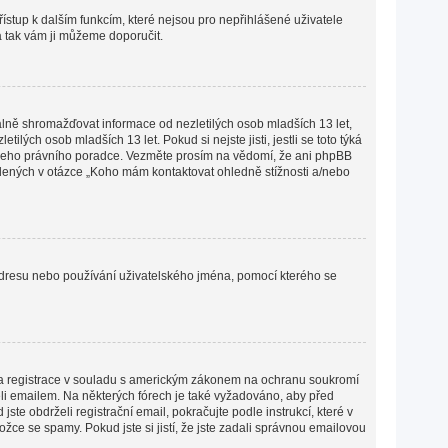
přístup k dalším funkcím, které nejsou pro nepřihlášené uživatele
 a tak vám ji můžeme doporučit.
lně shromažďovat informace od nezletilých osob mladších 13 let,
ých osob mladších 13 let. Pokud si nejste jisti, jestli se toto týká
 vašeho právního poradce. Vezměte prosím na vědomí, že ani phpBB
edených v otázce „Koho mám kontaktovat ohledně stížnosti a/nebo
P adresu nebo používání uživatelského jména, pomocí kterého se
lena registrace v souladu s americkým zákonem na ochranu soukromí
želi emailem. Na některých fórech je také vyžadováno, aby před
e obdrželi registrační email, pokračujte podle instrukcí, které v
žce se spamy. Pokud jste si jistí, že jste zadali správnou emailovou