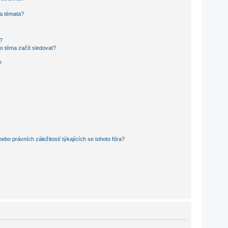
 a témata?
?
o téma začít sledovat?
?
bo právních záležitostí týkajících se tohoto fóra?