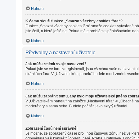
Nahoru
K čemu slouží funkce „Smazat všechny cookies fóra“?
Funkce „Smazat všechny cookies fóra“ smaže cookies vytvořené phpB
jste četli, a které ještě ne. Pokud máte problém s přihlašováním 
Nahoru
Předvolby a nastavení uživatele
Jak můžu změnit svoje nastavení?
Pokud jste se ve fóru zaregistrovali, jsou všechna vaše nastavení 
stránkách fóra. V „Uživatelském panelu“ budete moci změnit všechn
Nahoru
Jak můžu zabránit tomu, aby bylo moje uživatelské jméno zobra
V „Uživatelském panelu“ na záložce „Nastavení fóra“ -> „Obecné na
moderátory a sama sebe. Budete počítán jako skrytý uživatel.
Nahoru
Zobrazení časů není správné!
Je možné, že zobrazený čas je pro jinou časovou zónu, než ve které
odpovídala vaší konkrétní oblasti, např. Praha, Bratislava, Londýn