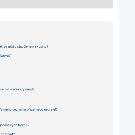
ak se můžu stát členem skupiny?
u barvu?
ný nebo urážlivý email!
o/z mého seznamu přátel nebo nepřátel?
jednotlivých fórech?
 stránka!?