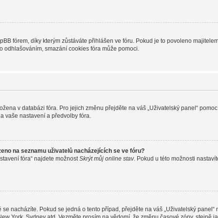
B fórem, díky kterým zůstáváte přihlášen ve fóru. Pokud je to povoleno majitelem 
nebo odhlašováním, smazání cookies fóra může pomoci.
uložena v databázi fóra. Pro jejich změnu přejděte na váš „Uživatelský panel“ pomoc
a vaše nastavení a předvolby fóra.
zeno na seznamu uživatelů nacházejících se ve fóru?
stavení fóra“ najdete možnost
Skrýt můj online stav
. Pokud u této možnosti nastavít
 se nacházíte. Pokud se jedná o tento případ, přejděte na váš „Uživatelský panel“
, New York, Sydney atd. Vezměte prosím na vědomí, že změnu časové zóny, stejně ja