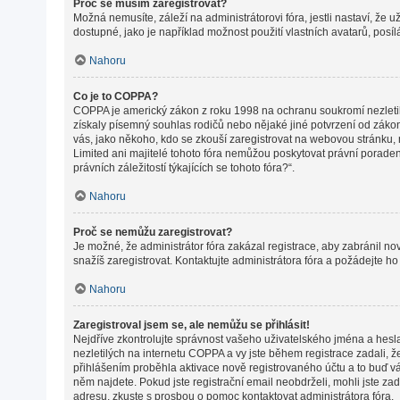
Proč se musím zaregistrovat?
Možná nemusíte, záleží na administrátorovi fóra, jestli nastaví, že 
dostupné, jako je například možnost použití vlastních avatarů, posí
Nahoru
Co je to COPPA?
COPPA je americký zákon z roku 1998 na ochranu soukromí nezletil
získaly písemný souhlas rodičů nebo nějaké jiné potvrzení od zákonné
vás, jako někoho, kdo se zkouší zaregistrovat na webovou stránku,
Limited ani majitelé tohoto fóra nemůžou poskytovat právní porade
právních záležitostí týkajících se tohoto fóra?“.
Nahoru
Proč se nemůžu zaregistrovat?
Je možné, že administrátor fóra zakázal registrace, aby zabránil n
snažíš zaregistrovat. Kontaktujte administrátora fóra a požádejte h
Nahoru
Zaregistroval jsem se, ale nemůžu se přihlásit!
Nejdříve zkontrolujte správnost vašeho uživatelského jména a hesl
nezletilých na internetu COPPA a vy jste během registrace zadali, ž
přihlášením proběhla aktivace nově registrovaného účtu a to buď vám
něm najdete. Pokud jste registrační email neobdrželi, mohli jste za
adresu, zkuste s prosbou o pomoc kontaktovat administrátora fóra.