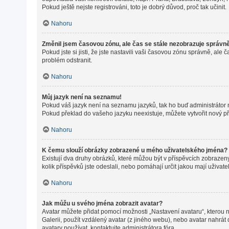
Pokud ještě nejste registrováni, toto je dobrý důvod, proč tak učinit.
Nahoru
Změnil jsem časovou zónu, ale čas se stále nezobrazuje správn
Pokud jste si jisti, že jste nastavili vaši časovou zónu správně, a
problém odstranit.
Nahoru
Můj jazyk není na seznamu!
Pokud váš jazyk není na seznamu jazyků, tak ho buď administrátor ne
Pokud překlad do vašeho jazyku neexistuje, můžete vytvořit nový p
Nahoru
K čemu slouží obrázky zobrazené u mého uživatelského jména?
Existují dva druhy obrázků, které můžou být v příspěvcích zobrazeny
kolik příspěvků jste odeslali, nebo pomáhají určit jakou mají uživat
Nahoru
Jak můžu u svého jména zobrazit avatar?
Avatar můžete přidat pomocí možnosti „Nastavení avataru“, kterou na
Galerii, použít vzdálený avatar (z jiného webu), nebo avatar nahrát 
avatary používat, kontaktujte administrátora fóra.