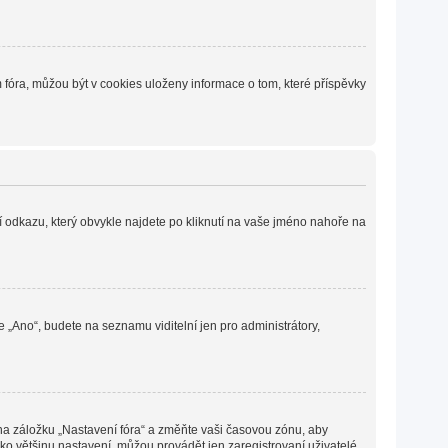
fóra, můžou být v cookies uloženy informace o tom, které příspěvky
í odkazu, který obvykle najdete po kliknutí na vaše jméno nahoře na
e „Ano“, budete na seznamu viditelní jen pro administrátory,
 na záložku „Nastavení fóra“ a změňte vaši časovou zónu, aby
ko většinu nastavení, můžou provádět jen zaregistrovaní uživatelé.