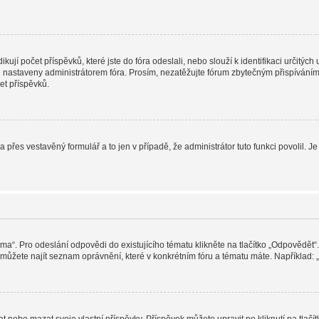
jí počet příspěvků, které jste do fóra odeslali, nebo slouží k identifikaci určitýc
nastaveny administrátorem fóra. Prosím, nezatěžujte fórum zbytečným přispíváním j
et příspěvků.
a přes vestavěný formulář a to jen v případě, že administrátor tuto funkci povolil
éma“. Pro odeslání odpovědi do existujícího tématu klikněte na tlačítko „Odpovědět“.
ůžete najít seznam oprávnění, které v konkrétním fóru a tématu máte. Například: „M