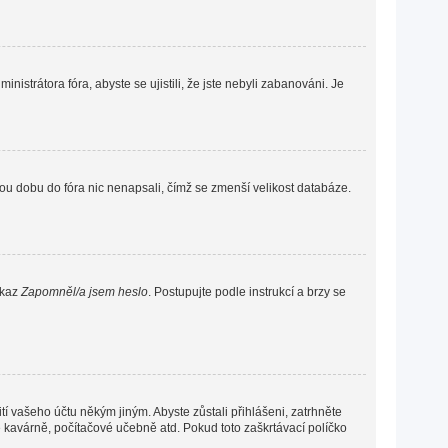
nistrátora fóra, abyste se ujistili, že jste nebyli zabanováni. Je
ou dobu do fóra nic nenapsali, čímž se zmenší velikost databáze.
dkaz
Zapomněl/a jsem heslo
. Postupujte podle instrukcí a brzy se
í vašeho účtu někým jiným. Abyste zůstali přihlášeni, zatrhněte
vé kavárně, počítačové učebně atd. Pokud toto zaškrtávací políčko