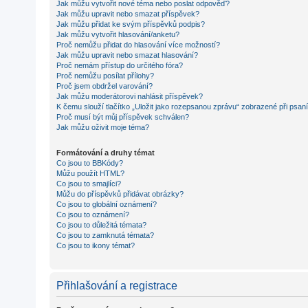
Jak můžu vytvořit nové téma nebo poslat odpověď?
Jak můžu upravit nebo smazat příspěvek?
Jak můžu přidat ke svým příspěvků podpis?
Jak můžu vytvořit hlasování/anketu?
Proč nemůžu přidat do hlasování více možností?
Jak můžu upravit nebo smazat hlasování?
Proč nemám přístup do určitého fóra?
Proč nemůžu posílat přílohy?
Proč jsem obdržel varování?
Jak můžu moderátorovi nahlásit příspěvek?
K čemu slouží tlačítko „Uložit jako rozepsanou zprávu“ zobrazené při psan
Proč musí být můj příspěvek schválen?
Jak můžu oživit moje téma?
Formátování a druhy témat
Co jsou to BBKódy?
Můžu použít HTML?
Co jsou to smajlíci?
Můžu do příspěvků přidávat obrázky?
Co jsou to globální oznámení?
Co jsou to oznámení?
Co jsou to důležitá témata?
Co jsou to zamknutá témata?
Co jsou to ikony témat?
Přihlašování a registrace