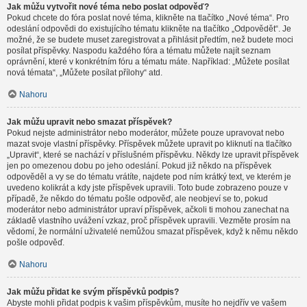
Jak můžu vytvořit nové téma nebo poslat odpověď?
Pokud chcete do fóra poslat nové téma, klikněte na tlačítko „Nové téma“. Pro
odeslání odpovědi do existujícího tématu klikněte na tlačítko „Odpovědět“. Je
možné, že se budete muset zaregistrovat a přihlásit předtím, než budete moci
posílat příspěvky. Naspodu každého fóra a tématu můžete najít seznam
oprávnění, které v konkrétním fóru a tématu máte. Například: „Můžete posílat
nová témata“, „Můžete posílat přílohy“ atd.
Nahoru
Jak můžu upravit nebo smazat příspěvek?
Pokud nejste administrátor nebo moderátor, můžete pouze upravovat nebo
mazat svoje vlastní příspěvky. Příspěvek můžete upravit po kliknutí na tlačítko
„Upravit“, které se nachází v příslušném příspěvku. Někdy lze upravit příspěvek
jen po omezenou dobu po jeho odeslání. Pokud již někdo na příspěvek
odpověděl a vy se do tématu vrátíte, najdete pod ním krátký text, ve kterém je
uvedeno kolikrát a kdy jste příspěvek upravili. Toto bude zobrazeno pouze v
případě, že někdo do tématu pošle odpověď, ale neobjeví se to, pokud
moderátor nebo administrátor upraví příspěvek, ačkoli ti mohou zanechat na
základě vlastního uvážení vzkaz, proč příspěvek upravili. Vezměte prosím na
vědomí, že normální uživatelé nemůžou smazat příspěvek, když k němu někdo
pošle odpověď.
Nahoru
Jak můžu přidat ke svým příspěvků podpis?
Abyste mohli přidat podpis k vašim příspěvkům, musíte ho nejdřív ve vašem