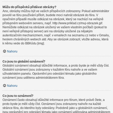
Můžu do příspěvků přidávat obrázky?
Ano, obrázky můžou být ve vašich příspěvcích zobrazeny. Pokud administrátor
povolil ve fóru používání příloh, budete moci nahrát obrázek do fóra. V
opačném případě musíte odkázat na obrázek, který se nachází na veřejně
přístupném webovém serveru, např. http://www.priklad.cz/muj-obrazek.gif.
Nemůžete odkázat na obrázek uložený ve vašem vlastním počítači (pokud to
není veřejně přístupný server) ani na obrázky uložené za nějakým
autentizačním mechanizmem, např. v emailech na seznamu.cz nebo v Gmailu,
heslem chráněných webech atd. Aby se obrázek zobrazil, vložte adresu, která
k němu vede do BBKódu [img].
Nahoru
Co jsou to globální oznámení?
Globální oznámení obsahují důležité informace, a proto byste je měli vždy číst.
Globální oznámení jsou zobrazeny v každém fóru nahoře a ve vašem
uživatelském panelu. Oprávnění pro odeslání tématu jako globálního
oznámení jsou udělena administrátorem fóra.
Nahoru
Co jsou to oznámení?
Oznámení často obsahují důležité informace pro fórum, které právě čtete, a
proto byste je měli vždy číst. Oznámení jsou zobrazeny nahoře na každé
stránce fóra, do kterého byly odeslány. Podobně jako u globálních oznámení,
jsou oprávnění pro odeslání tématu jako oznámení udělována administrátorem