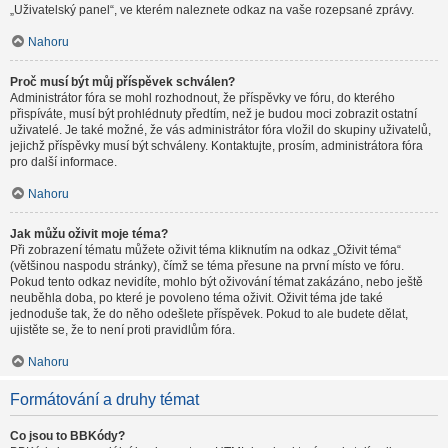
„Uživatelský panel“, ve kterém naleznete odkaz na vaše rozepsané zprávy.
Nahoru
Proč musí být můj příspěvek schválen?
Administrátor fóra se mohl rozhodnout, že příspěvky ve fóru, do kterého
přispíváte, musí být prohlédnuty předtím, než je budou moci zobrazit ostatní
uživatelé. Je také možné, že vás administrátor fóra vložil do skupiny uživatelů,
jejichž příspěvky musí být schváleny. Kontaktujte, prosím, administrátora fóra
pro další informace.
Nahoru
Jak můžu oživit moje téma?
Při zobrazení tématu můžete oživit téma kliknutím na odkaz „Oživit téma“
(většinou naspodu stránky), čímž se téma přesune na první místo ve fóru.
Pokud tento odkaz nevidíte, mohlo být oživování témat zakázáno, nebo ještě
neuběhla doba, po které je povoleno téma oživit. Oživit téma jde také
jednoduše tak, že do něho odešlete příspěvek. Pokud to ale budete dělat,
ujistěte se, že to není proti pravidlům fóra.
Nahoru
Formátování a druhy témat
Co jsou to BBKódy?