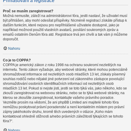
Přihlašování a registrace
Proč se musím zaregistrovat?
Možná nemusíte, záleží na administrátorovi fóra, jestli nastaví, že uživatel musí
být přihlášen, aby mohl odesílat příspěvky. Nicméně registrací získáte přístup k
dalším funkcím, které nejsou pro nepřihlášené uživatele dostupné, jako je
například možnost použití vlastních avatarů, posílání soukromých zpráv a
emailů ostatním členům fóra atd. Registrace trvá jen chvíli a tak vám ji můžeme
doporučit.
Nahoru
Co je to COPPA?
COPPA je americký zákon z roku 1998 na ochranu soukromí nezletilých na
internetu. Tento zákon vyžaduje, aby webové stránky, které mohou potenciálně
shromažďovat informace od nezletilých osob mladších 13 let, získaly písemný
souhlas rodičů nebo nějaké jiné potvrzení od zákonného zástupce povolující
shromažďování osobních identifikačních informací od nezletilých osob
mladších 13 let. Pokud si nejste jisti, jestli se toto týká vás, jako někoho, kdo se
zkouší zaregistrovat na webovou stránku, nebo se to týká webové stránky, na
kterou se zkoušíte zaregistrovat, kontaktujte vašeho právního poradce.
Vezměte prosím na vědomí, že ani phpBB Limited ani majitelé tohoto fóra
nemůžou poskytovat právní poradenství a není kontaktním místem pro právní
zájmy jakéhokoliv druhu, kromě těch uvedených v otázce „Koho mám
kontaktovat ohledně stížnosti a/nebo právních záležitostí týkajících se tohoto
fóra?“.
Nahoru