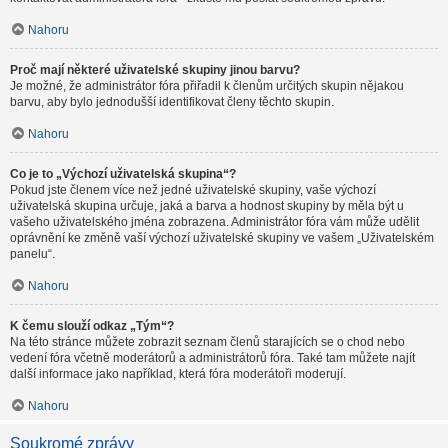
Nahoru
Proč mají některé uživatelské skupiny jinou barvu?
Je možné, že administrátor fóra přiřadil k členům určitých skupin nějakou
barvu, aby bylo jednodušší identifikovat členy těchto skupin.
Nahoru
Co je to „Výchozí uživatelská skupina“?
Pokud jste členem více než jedné uživatelské skupiny, vaše výchozí
uživatelská skupina určuje, jaká a barva a hodnost skupiny by měla být u
vašeho uživatelského jména zobrazena. Administrátor fóra vám může udělit
oprávnění ke změně vaší výchozí uživatelské skupiny ve vašem „Uživatelském
panelu“.
Nahoru
K čemu slouží odkaz „Tým“?
Na této stránce můžete zobrazit seznam členů starajících se o chod nebo
vedení fóra včetně moderátorů a administrátorů fóra. Také tam můžete najít
další informace jako například, která fóra moderátoři moderují.
Nahoru
Soukromé zprávy