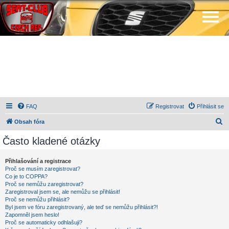
FAQ
Registrovat
Přihlásit se
H
Obsah fóra
l
Často kladené otázky
e
d
Přihlašování a registrace
Proč se musím zaregistrovat?
a
Co je to COPPA?
t
Proč se nemůžu zaregistrovat?
Zaregistroval jsem se, ale nemůžu se přihlásit!
Proč se nemůžu přihlásit?
Byl jsem ve fóru zaregistrovaný, ale teď se nemůžu přihlásit?!
Zapomněl jsem heslo!
Proč se automaticky odhlašuji?