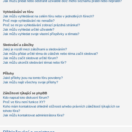
Jak můžu přidat nebo odstranit uživatele do/z mého seznamu přátel nebo nepřátel?
Vyhledávání ve fóru
Jak můžu vyhledávat na celém fóru nebo v jednotlivých fórech?
Proč moje vyhledávání nic nenašlo?
Proč se mi po vyhledávání zobrazí prázdná stránka!?
Jak můžu vyhledat určité uživatele?
Jak můžu vyhledat svoje vlastní příspěvky a témata?
Sledování a záložky
Jaký je rozdíl mezi záložkami a sledováním?
Jak můžu přidat určité téma do záložek nebo téma začít sledovat?
Jak můžu začít sledovat určité fórum?
Jak můžu ukončit sledování témat nebo fór?
Přílohy
Jaké přílohy jsou na tomto fóru povoleny?
Jak můžu najít všechny svoje přílohy?
Záležitosti týkající se phpBB
Kdo napsal toto diskusní fórum?
Proč ve fóru není funkce XY?
Koho mám kontaktovat ohledně stížnosti a/nebo právních záležitostí týkajících se
tohoto fóra?
Jak můžu kontaktovat administrátora fóra?