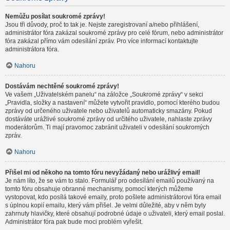
Nemůžu posílat soukromé zprávy!
Jsou tři důvody, proč to tak je. Nejste zaregistrovaní a/nebo přihlášení,
administrátor fóra zakázal soukromé zprávy pro celé fórum, nebo administrátor
fóra zakázal přímo vám odesílání zpráv. Pro více informací kontaktujte
administrátora fóra.
Nahoru
Dostávám nechtěné soukromé zprávy!
Ve vašem „Uživatelském panelu“ na záložce „Soukromé zprávy“ v sekci
„Pravidla, složky a nastavení“ můžete vytvořit pravidlo, pomocí kterého budou
zprávy od určeného uživatele nebo uživatelů automaticky smazány. Pokud
dostáváte urážlivé soukromé zprávy od určitého uživatele, nahlaste zprávy
moderátorům. Ti mají pravomoc zabránit uživateli v odesílání soukromých
zpráv.
Nahoru
Přišel mi od někoho na tomto fóru nevyžádaný nebo urážlivý email!
Je nám líto, že se vám to stalo. Formulář pro odesílání emailů používaný na
tomto fóru obsahuje obranné mechanismy, pomocí kterých můžeme
vystopovat, kdo posílá takové emaily, proto pošlete administrátorovi fóra email
s úplnou kopií emailu, který vám přišel. Je velmi důležité, aby v něm byly
zahrnuty hlavičky, které obsahují podrobné údaje o uživateli, který email poslal.
Administrátor fóra pak bude moci problém vyřešit.