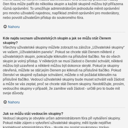
člen fóra může patřit do několika skupin a každé skupině můžou být přiřazena
různá oprávnění. To umožňuje administrátorům jednoduše měnit oprávnění
pro mnoho uživatelů najednou, například změnit oprávnění pro moderátory,
nebo povolit uživatelům přístup do soukromého fóra.
Nahoru
Kde najdu seznam uživatelských skupin a jak se můžu stát členem
skupiny?
Všechny uživatelské skupiny můžete zobrazit na záložce „Uživatelské skupiny“
ve vašem „Uživatelském panelu“. Pokud se chcete stát členem některé z
uživatelských skupin, pokračujte kliknutím na příslušné tlačítko. Ne do všech
skupin je volný přístup. V některých se musí žádost o členství schválit, některé
můžou být uzavřené a některé můžou být dokonce skryté. Pokud je skupiny
otevřená, můžete se stát jejím členem po kliknutí na příslušné tlačítko. Pokud
členství ve skupině vyžaduje schválení, můžete o ně požádat kliknutím na
příslušné tlačítko. Vedoucí uživatelské skupiny bude muset schválit vaši žádost
a může se vás zeptat, proč se chcete stát členem skupiny. Neobtěžujte, prosím,
vedoucího skupiny v případě, že zamítne vaši žádost - určitě pro to bude mít
svoje důvody.
Nahoru
Jak se můžu stát vedoucím skupiny?
Vedoucí skupiny je obvykle určen administrátorem fóra při vytváření skupiny.
Pokud máte zájem o vytvoření uživatelské skupiny, měli byste nejdříve
kontaktovat administrátora fóra - zkuste mu poslat soukromou zprávu.