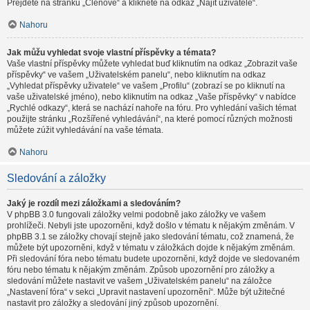
Přejděte na stránku „Členové“ a klikněte na odkaz „Najít uživatele“.
Nahoru
Jak můžu vyhledat svoje vlastní příspěvky a témata?
Vaše vlastní příspěvky můžete vyhledat buď kliknutím na odkaz „Zobrazit vaše
příspěvky“ ve vašem „Uživatelském panelu“, nebo kliknutím na odkaz
„Vyhledat příspěvky uživatele“ ve vašem „Profilu“ (zobrazí se po kliknutí na
vaše uživatelské jméno), nebo kliknutím na odkaz „Vaše příspěvky“ v nabídce
„Rychlé odkazy“, která se nachází nahoře na fóru. Pro vyhledání vašich témat
použijte stránku „Rozšířené vyhledávání“, na které pomocí různých možnosti
můžete zúžit vyhledávání na vaše témata.
Nahoru
Sledování a záložky
Jaký je rozdíl mezi záložkami a sledováním?
V phpBB 3.0 fungovali záložky velmi podobně jako záložky ve vašem
prohlížeči. Nebyli jste upozorněni, když došlo v tématu k nějakým změnám. V
phpBB 3.1 se záložky chovají stejně jako sledování tématu, což znamená, že
můžete být upozorněni, když v tématu v záložkách dojde k nějakým změnám.
Při sledování fóra nebo tématu budete upozorněni, když dojde ve sledovaném
fóru nebo tématu k nějakým změnám. Způsob upozornění pro záložky a
sledování můžete nastavit ve vašem „Uživatelském panelu“ na záložce
„Nastavení fóra“ v sekci „Upravit nastavení upozornění“. Může být užitečné
nastavit pro záložky a sledování jiný způsob upozornění.