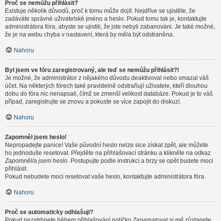
Proč se nemůžu přihlásit?
Existuje několik důvodů, proč k tomu může dojít. Nejdříve se ujistěte, že
zadáváte správné uživatelské jméno a heslo. Pokud tomu tak je, kontaktujte
administrátora fóra, abyste se ujistili, že jste nebyli zabanováni. Je také možné,
že je na webu chyba v nastavení, která by měla být odstraněna.
Nahoru
Byl jsem ve fóru zaregistrovaný, ale teď se nemůžu přihlásit?!
Je možné, že administrátor z nějakého důvodu deaktivoval nebo smazal váš
účet. Na některých fórech také pravidelně odstraňují uživatele, kteří dlouhou
dobu do fóra nic nenapsali, čímž se zmenší velikost databáze. Pokud je to váš
případ, zaregistrujte se znovu a pokuste se více zapojit do diskuzí.
Nahoru
Zapomněl jsem heslo!
Nepropadejte panice! Vaše původní heslo nelze sice získat zpět, ale můžete
ho jednoduše resetovat. Přejděte na přihlašovací stránku a klikněte na odkaz
Zapomněl/a jsem heslo
. Postupujte podle instrukcí a brzy se opět budete moci
přihlásit.
Pokud nebudete moci resetovat vaše heslo, kontaktujte administrátora fóra.
Nahoru
Proč se automaticky odhlašuji?
Pokud nezatrhnete během přihlašování políčko
Zapamatovat si mě
zůstanete