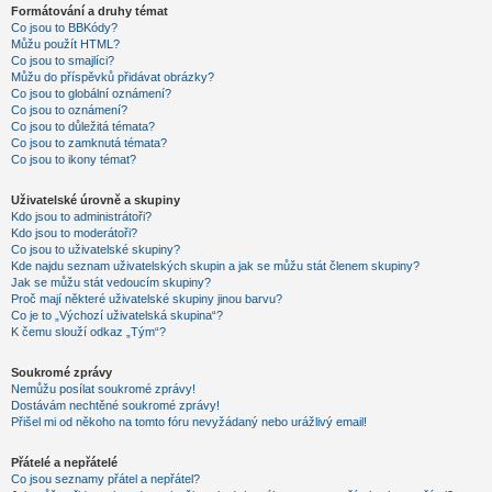
Formátování a druhy témat
Co jsou to BBKódy?
Můžu použít HTML?
Co jsou to smajlíci?
Můžu do příspěvků přidávat obrázky?
Co jsou to globální oznámení?
Co jsou to oznámení?
Co jsou to důležitá témata?
Co jsou to zamknutá témata?
Co jsou to ikony témat?
Uživatelské úrovně a skupiny
Kdo jsou to administrátoři?
Kdo jsou to moderátoři?
Co jsou to uživatelské skupiny?
Kde najdu seznam uživatelských skupin a jak se můžu stát členem skupiny?
Jak se můžu stát vedoucím skupiny?
Proč mají některé uživatelské skupiny jinou barvu?
Co je to „Výchozí uživatelská skupina“?
K čemu slouží odkaz „Tým“?
Soukromé zprávy
Nemůžu posílat soukromé zprávy!
Dostávám nechtěné soukromé zprávy!
Přišel mi od někoho na tomto fóru nevyžádaný nebo urážlivý email!
Přátelé a nepřátelé
Co jsou seznamy přátel a nepřátel?