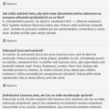
Nahoru
Jak můžu zabránit tomu, aby bylo moje uživatelské jméno zobrazeno na
seznamu uživatelů nacházejících se ve fóru?
V „Uživatelském panelu“ na záložce „Nastavení fóra“ -> „Obecné nastavení
fóra“ najdete možnost
Skrýt můj online stav
. Pokud u této možnosti nastavíte
„Ano“, budete na seznamu viditelní jen pro administrátory, moderátory a sama
sebe. Budete počítán jako skrytý uživatel.
Nahoru
Zobrazení časů není správné!
Je možné, že zobrazený čas je pro jinou časovou zónu, než ve které se
nacházíte. Pokud se jedná o tento případ, přejděte na váš „Uživatelský panel“
na záložku „Nastavení fóra“ a změňte vaši časovou zónu, aby odpovídala vaší
konkrétní oblasti, např. Praha, Bratislava, Londýn, New York, Sydney atd.
Vezměte prosím na vědomí, že změnu časové zóny, stejně jako většinu
nastavení, můžou provádět jen zaregistrovaní uživatelé. Pokud ještě nejste
registrováni, toto je dobrý důvod, proč tak učinit.
Nahoru
Změnil jsem časovou zónu, ale čas se stále nezobrazuje správně!
Pokud jste si jisti, že jste nastavili vaši časovou zónu správně, ale čas se stále
zobrazuje nesprávně, pak je čas nastavený na hodinách serveru nesprávný.
Upozorněte na to, prosím, administrátora, aby mohl tento problém odstranit.