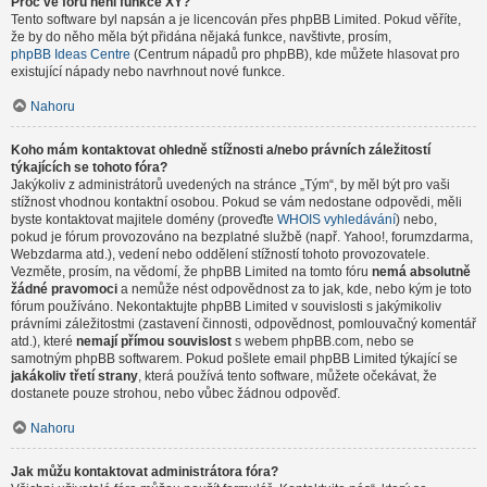
Proč ve fóru není funkce XY?
Tento software byl napsán a je licencován přes phpBB Limited. Pokud věříte,
že by do něho měla být přidána nějaká funkce, navštivte, prosím,
phpBB Ideas Centre
(Centrum nápadů pro phpBB), kde můžete hlasovat pro
existující nápady nebo navrhnout nové funkce.
Nahoru
Koho mám kontaktovat ohledně stížnosti a/nebo právních záležitostí
týkajících se tohoto fóra?
Jakýkoliv z administrátorů uvedených na stránce „Tým“, by měl být pro vaši
stížnost vhodnou kontaktní osobou. Pokud se vám nedostane odpovědi, měli
byste kontaktovat majitele domény (proveďte
WHOIS vyhledávání
) nebo,
pokud je fórum provozováno na bezplatné službě (např. Yahoo!, forumzdarma,
Webzdarma atd.), vedení nebo oddělení stížností tohoto provozovatele.
Vezměte, prosím, na vědomí, že phpBB Limited na tomto fóru
nemá absolutně
žádné pravomoci
a nemůže nést odpovědnost za to jak, kde, nebo kým je toto
fórum používáno. Nekontaktujte phpBB Limited v souvislosti s jakýmikoliv
právními záležitostmi (zastavení činnosti, odpovědnost, pomlouvačný komentář
atd.), které
nemají přímou souvislost
s webem phpBB.com, nebo se
samotným phpBB softwarem. Pokud pošlete email phpBB Limited týkající se
jakákoliv třetí strany
, která používá tento software, můžete očekávat, že
dostanete pouze strohou, nebo vůbec žádnou odpověď.
Nahoru
Jak můžu kontaktovat administrátora fóra?