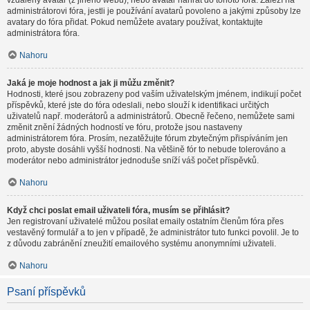
vzdálený avatar (z jiného webu), nebo avatar nahrát do tohoto fóra. Záleží na
administrátorovi fóra, jestli je používání avatarů povoleno a jakými způsoby lze
avatary do fóra přidat. Pokud nemůžete avatary používat, kontaktujte
administrátora fóra.
Nahoru
Jaká je moje hodnost a jak ji můžu změnit?
Hodnosti, které jsou zobrazeny pod vaším uživatelským jménem, indikují počet
příspěvků, které jste do fóra odeslali, nebo slouží k identifikaci určitých
uživatelů např. moderátorů a administrátorů. Obecně řečeno, nemůžete sami
změnit znění žádných hodností ve fóru, protože jsou nastaveny
administrátorem fóra. Prosím, nezatěžujte fórum zbytečným přispíváním jen
proto, abyste dosáhli vyšší hodnosti. Na většině fór to nebude tolerováno a
moderátor nebo administrátor jednoduše sníží váš počet příspěvků.
Nahoru
Když chci poslat email uživateli fóra, musím se přihlásit?
Jen registrovaní uživatelé můžou posílat emaily ostatním členům fóra přes
vestavěný formulář a to jen v případě, že administrátor tuto funkci povolil. Je to
z důvodu zabránění zneužití emailového systému anonymními uživateli.
Nahoru
Psaní příspěvků