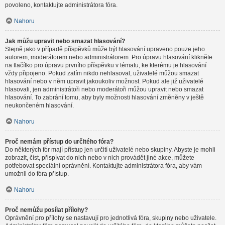
povoleno, kontaktujte administrátora fóra.
Nahoru
Jak můžu upravit nebo smazat hlasování?
Stejně jako v případě příspěvků může být hlasování upraveno pouze jeho
autorem, moderátorem nebo administrátorem. Pro úpravu hlasování klikněte
na tlačítko pro úpravu prvního příspěvku v tématu, ke kterému je hlasování
vždy připojeno. Pokud zatím nikdo nehlasoval, uživatelé můžou smazat
hlasování nebo v něm upravit jakoukoliv možnost. Pokud ale již uživatelé
hlasovali, jen administrátoři nebo moderátoři můžou upravit nebo smazat
hlasování. To zabrání tomu, aby byly možnosti hlasování změněny v ještě
neukončeném hlasování.
Nahoru
Proč nemám přístup do určitého fóra?
Do některých fór mají přístup jen určití uživatelé nebo skupiny. Abyste je mohli
zobrazit, číst, přispívat do nich nebo v nich provádět jiné akce, můžete
potřebovat speciální oprávnění. Kontaktujte administrátora fóra, aby vám
umožnil do fóra přístup.
Nahoru
Proč nemůžu posílat přílohy?
Oprávnění pro přílohy se nastavují pro jednotlivá fóra, skupiny nebo uživatele.