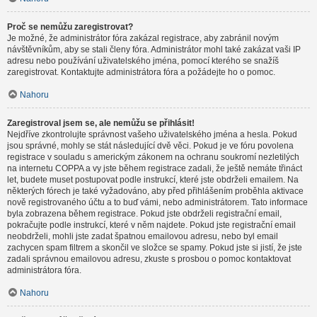
Proč se nemůžu zaregistrovat?
Je možné, že administrátor fóra zakázal registrace, aby zabránil novým
návštěvníkům, aby se stali členy fóra. Administrátor mohl také zakázat vaši IP
adresu nebo používání uživatelského jména, pomocí kterého se snažíš
zaregistrovat. Kontaktujte administrátora fóra a požádejte ho o pomoc.
Nahoru
Zaregistroval jsem se, ale nemůžu se přihlásit!
Nejdříve zkontrolujte správnost vašeho uživatelského jména a hesla. Pokud
jsou správné, mohly se stát následující dvě věci. Pokud je ve fóru povolena
registrace v souladu s americkým zákonem na ochranu soukromí nezletilých
na internetu COPPA a vy jste během registrace zadali, že ještě nemáte třináct
let, budete muset postupovat podle instrukcí, které jste obdrželi emailem. Na
některých fórech je také vyžadováno, aby před přihlášením proběhla aktivace
nově registrovaného účtu a to buď vámi, nebo administrátorem. Tato informace
byla zobrazena během registrace. Pokud jste obdrželi registrační email,
pokračujte podle instrukcí, které v něm najdete. Pokud jste registrační email
neobdrželi, mohli jste zadat špatnou emailovou adresu, nebo byl email
zachycen spam filtrem a skončil ve složce se spamy. Pokud jste si jistí, že jste
zadali správnou emailovou adresu, zkuste s prosbou o pomoc kontaktovat
administrátora fóra.
Nahoru