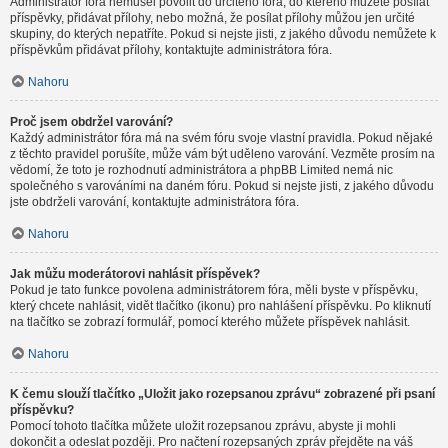
Administrátor fóra nemusel povolit do určitého fóra, do kterého můžete posílat
příspěvky, přidávat přílohy, nebo možná, že posílat přílohy můžou jen určité
skupiny, do kterých nepatříte. Pokud si nejste jisti, z jakého důvodu nemůžete k
příspěvkům přidávat přílohy, kontaktujte administrátora fóra.
Nahoru
Proč jsem obdržel varování?
Každý administrátor fóra má na svém fóru svoje vlastní pravidla. Pokud nějaké
z těchto pravidel porušíte, může vám být uděleno varování. Vezměte prosím na
vědomí, že toto je rozhodnutí administrátora a phpBB Limited nemá nic
společného s varováními na daném fóru. Pokud si nejste jisti, z jakého důvodu
jste obdrželi varování, kontaktujte administrátora fóra.
Nahoru
Jak můžu moderátorovi nahlásit příspěvek?
Pokud je tato funkce povolena administrátorem fóra, měli byste v příspěvku,
který chcete nahlásit, vidět tlačítko (ikonu) pro nahlášení příspěvku. Po kliknutí
na tlačítko se zobrazí formulář, pomocí kterého můžete příspěvek nahlásit.
Nahoru
K čemu slouží tlačítko „Uložit jako rozepsanou zprávu“ zobrazené při psaní
příspěvku?
Pomocí tohoto tlačítka můžete uložit rozepsanou zprávu, abyste ji mohli
dokončit a odeslat později. Pro načtení rozepsaných zpráv přejděte na váš