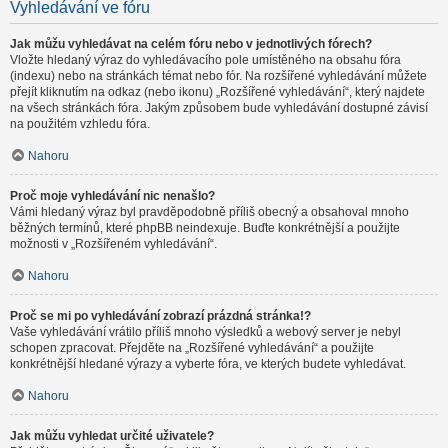
Vyhledávání ve fóru
Jak můžu vyhledávat na celém fóru nebo v jednotlivých fórech?
Vložte hledaný výraz do vyhledávacího pole umístěného na obsahu fóra
(indexu) nebo na stránkách témat nebo fór. Na rozšířené vyhledávání můžete
přejít kliknutím na odkaz (nebo ikonu) „Rozšířené vyhledávání“, který najdete
na všech stránkách fóra. Jakým způsobem bude vyhledávání dostupné závisí
na použitém vzhledu fóra.
Nahoru
Proč moje vyhledávání nic nenašlo?
Vámi hledaný výraz byl pravděpodobně příliš obecný a obsahoval mnoho
běžných termínů, které phpBB neindexuje. Buďte konkrétnější a použijte
možnosti v „Rozšířeném vyhledávání“.
Nahoru
Proč se mi po vyhledávání zobrazí prázdná stránka!?
Vaše vyhledávání vrátilo příliš mnoho výsledků a webový server je nebyl
schopen zpracovat. Přejděte na „Rozšířené vyhledávání“ a použijte
konkrétnější hledané výrazy a vyberte fóra, ve kterých budete vyhledávat.
Nahoru
Jak můžu vyhledat určité uživatele?