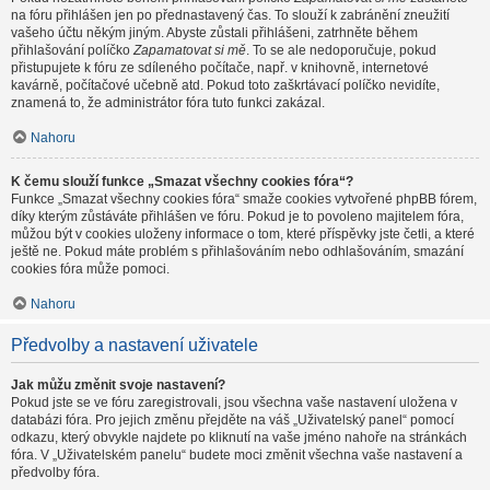
na fóru přihlášen jen po přednastavený čas. To slouží k zabránění zneužití
vašeho účtu někým jiným. Abyste zůstali přihlášeni, zatrhněte během
přihlašování políčko
Zapamatovat si mě
. To se ale nedoporučuje, pokud
přistupujete k fóru ze sdíleného počítače, např. v knihovně, internetové
kavárně, počítačové učebně atd. Pokud toto zaškrtávací políčko nevidíte,
znamená to, že administrátor fóra tuto funkci zakázal.
Nahoru
K čemu slouží funkce „Smazat všechny cookies fóra“?
Funkce „Smazat všechny cookies fóra“ smaže cookies vytvořené phpBB fórem,
díky kterým zůstáváte přihlášen ve fóru. Pokud je to povoleno majitelem fóra,
můžou být v cookies uloženy informace o tom, které příspěvky jste četli, a které
ještě ne. Pokud máte problém s přihlašováním nebo odhlašováním, smazání
cookies fóra může pomoci.
Nahoru
Předvolby a nastavení uživatele
Jak můžu změnit svoje nastavení?
Pokud jste se ve fóru zaregistrovali, jsou všechna vaše nastavení uložena v
databázi fóra. Pro jejich změnu přejděte na váš „Uživatelský panel“ pomocí
odkazu, který obvykle najdete po kliknutí na vaše jméno nahoře na stránkách
fóra. V „Uživatelském panelu“ budete moci změnit všechna vaše nastavení a
předvolby fóra.