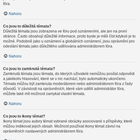
fóra.
Nahoru
Co jsou to důležitá témata?
Důležitá témata jsou zobrazena ve fóru pod oznámeními, ale jen na první
stránce. Často obsahují důležité informace, proto byste je měli číst kdykoli je to
možné. Podobně jako u oznámení a globálních oznámení, jsou oprávnění pro
odeslání tématu jako důležitého udělována administrátorem fóra.
Nahoru
Co jsou to zamknutá témata?
Zamknutá témata jsou témata, do kterých uživatelé nemůžou posílat odpovědi
a jakékoliv hlasování, které se v nic nachází, bylo automaticky ukončeno.
Témata můžou být zamknuta moderátorem nebo administrátorem fóra z řady
důvodů. V závislosti na oprávněních, které vám udělil administrátor fóra,
můžete také mít možnost zamykat vlastní témata.
Nahoru
Co jsou to ikony témat?
Ikony témat jsou autory témat vybrané obrázky asociované s příspěvky, které
můžou indikovat jejich obsah. Možnost používat ikony témat závisí na
oprávněních nastavených administrátorem fóra.