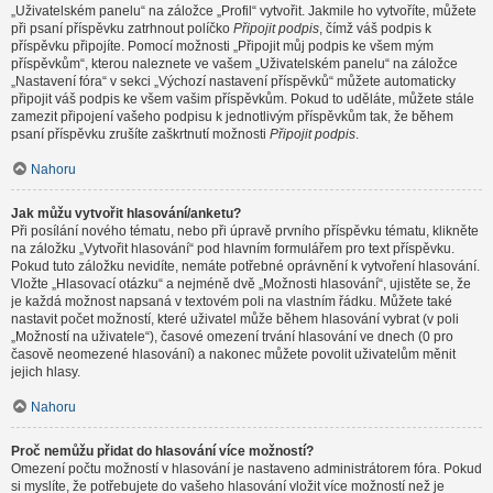
„Uživatelském panelu“ na záložce „Profil“ vytvořit. Jakmile ho vytvoříte, můžete
při psaní příspěvku zatrhnout políčko
Připojit podpis
, čímž váš podpis k
příspěvku připojíte. Pomocí možnosti „Připojit můj podpis ke všem mým
příspěvkům“, kterou naleznete ve vašem „Uživatelském panelu“ na záložce
„Nastavení fóra“ v sekci „Výchozí nastavení příspěvků“ můžete automaticky
připojit váš podpis ke všem vašim příspěvkům. Pokud to uděláte, můžete stále
zamezit připojení vašeho podpisu k jednotlivým příspěvkům tak, že během
psaní příspěvku zrušíte zaškrtnutí možnosti
Připojit podpis
.
Nahoru
Jak můžu vytvořit hlasování/anketu?
Při posílání nového tématu, nebo při úpravě prvního příspěvku tématu, klikněte
na záložku „Vytvořit hlasování“ pod hlavním formulářem pro text příspěvku.
Pokud tuto záložku nevidíte, nemáte potřebné oprávnění k vytvoření hlasování.
Vložte „Hlasovací otázku“ a nejméně dvě „Možnosti hlasování“, ujistěte se, že
je každá možnost napsaná v textovém poli na vlastním řádku. Můžete také
nastavit počet možností, které uživatel může během hlasování vybrat (v poli
„Možností na uživatele“), časové omezení trvání hlasování ve dnech (0 pro
časově neomezené hlasování) a nakonec můžete povolit uživatelům měnit
jejich hlasy.
Nahoru
Proč nemůžu přidat do hlasování více možností?
Omezení počtu možností v hlasování je nastaveno administrátorem fóra. Pokud
si myslíte, že potřebujete do vašeho hlasování vložit více možností než je