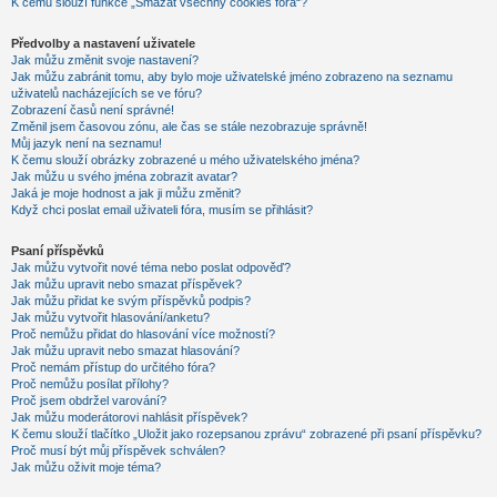
K čemu slouží funkce „Smazat všechny cookies fóra“?
Předvolby a nastavení uživatele
Jak můžu změnit svoje nastavení?
Jak můžu zabránit tomu, aby bylo moje uživatelské jméno zobrazeno na seznamu
uživatelů nacházejících se ve fóru?
Zobrazení časů není správné!
Změnil jsem časovou zónu, ale čas se stále nezobrazuje správně!
Můj jazyk není na seznamu!
K čemu slouží obrázky zobrazené u mého uživatelského jména?
Jak můžu u svého jména zobrazit avatar?
Jaká je moje hodnost a jak ji můžu změnit?
Když chci poslat email uživateli fóra, musím se přihlásit?
Psaní příspěvků
Jak můžu vytvořit nové téma nebo poslat odpověď?
Jak můžu upravit nebo smazat příspěvek?
Jak můžu přidat ke svým příspěvků podpis?
Jak můžu vytvořit hlasování/anketu?
Proč nemůžu přidat do hlasování více možností?
Jak můžu upravit nebo smazat hlasování?
Proč nemám přístup do určitého fóra?
Proč nemůžu posílat přílohy?
Proč jsem obdržel varování?
Jak můžu moderátorovi nahlásit příspěvek?
K čemu slouží tlačítko „Uložit jako rozepsanou zprávu“ zobrazené při psaní příspěvku?
Proč musí být můj příspěvek schválen?
Jak můžu oživit moje téma?