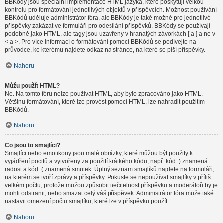
BBKódy jsou speciální implementace HTML jazyka, které poskytují velkou
kontrolu pro formátování jednotlivých objektů v příspěvcích. Možnost používání
BBKódů uděluje administrátor fóra, ale BBKódy je také možné pro jednotlivé
příspěvky zakázat ve formuláři pro odesílání příspěvků. BBKódy se používají
podobně jako HTML, ale tagy jsou uzavřeny v hranatých závorkách [ a ] a ne v
< a >. Pro více informací o formátování pomocí BBKódů se podívejte na
průvodce, ke kterému najdete odkaz na stránce, na které se píší příspěvky.
Nahoru
Můžu použít HTML?
Ne. Na tomto fóru nelze používat HTML, aby bylo zpracováno jako HTML.
Většinu formátování, které lze provést pomocí HTML, lze nahradit použitím
BBKódů.
Nahoru
Co jsou to smajlíci?
Smajlíci nebo emotikony jsou malé obrázky, které můžou být použity k
vyjádření pocitů a vytvořeny za použití krátkého kódu, např. kód :) znamená
radost a kód :( znamená smutek. Úplný seznam smajlíků najdete na formuláři,
na kterém se tvoří zprávy a příspěvky. Pokuste se nepoužívat smajlíky v příliš
velkém počtu, protože můžou způsobit nečitelnost příspěvku a moderátoři by je
mohli odstranit, nebo smazat celý váš příspěvek. Administrátor fóra může také
nastavit omezení počtu smajlíků, které lze v příspěvku použít.
Nahoru