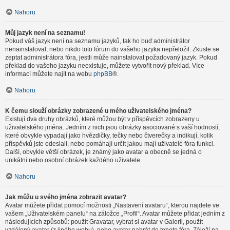
Nahoru
Můj jazyk není na seznamu!
Pokud váš jazyk není na seznamu jazyků, tak ho buď administrátor
nenainstaloval, nebo nikdo toto fórum do vašeho jazyka nepřeložil. Zkuste se
zeptat administrátora fóra, jestli může nainstalovat požadovaný jazyk. Pokud
překlad do vašeho jazyku neexistuje, můžete vytvořit nový překlad. Více
informací můžete najít na webu
phpBB
®.
Nahoru
K čemu slouží obrázky zobrazené u mého uživatelského jména?
Existují dva druhy obrázků, které můžou být v příspěvcích zobrazeny u
uživatelského jména. Jedním z nich jsou obrázky asociované s vaší hodností,
které obvykle vypadají jako hvězdičky, tečky nebo čtverečky a indikují, kolik
příspěvků jste odeslali, nebo pomáhají určit jakou mají uživatelé fóra funkci.
Další, obvykle větší obrázek, je známý jako avatar a obecně se jedná o
unikátní nebo osobní obrázek každého uživatele.
Nahoru
Jak můžu u svého jména zobrazit avatar?
Avatar můžete přidat pomocí možnosti „Nastavení avataru“, kterou najdete ve
vašem „Uživatelském panelu“ na záložce „Profil“. Avatar můžete přidat jedním z
následujících způsobů: použít Gravatar, vybrat si avatar v Galerii, použít