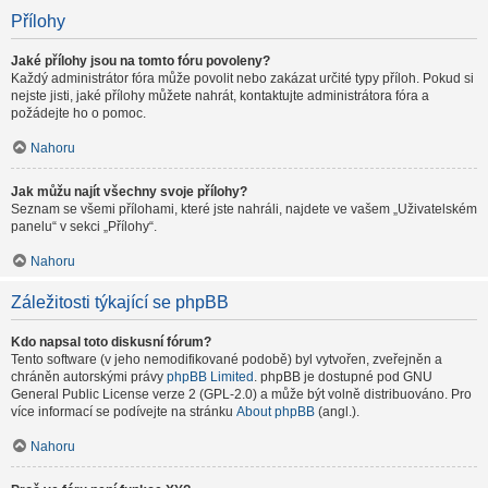
Přílohy
Jaké přílohy jsou na tomto fóru povoleny?
Každý administrátor fóra může povolit nebo zakázat určité typy příloh. Pokud si
nejste jisti, jaké přílohy můžete nahrát, kontaktujte administrátora fóra a
požádejte ho o pomoc.
Nahoru
Jak můžu najít všechny svoje přílohy?
Seznam se všemi přílohami, které jste nahráli, najdete ve vašem „Uživatelském
panelu“ v sekci „Přílohy“.
Nahoru
Záležitosti týkající se phpBB
Kdo napsal toto diskusní fórum?
Tento software (v jeho nemodifikované podobě) byl vytvořen, zveřejněn a
chráněn autorskými právy
phpBB Limited
. phpBB je dostupné pod GNU
General Public License verze 2 (GPL-2.0) a může být volně distribuováno. Pro
více informací se podívejte na stránku
About phpBB
(angl.).
Nahoru