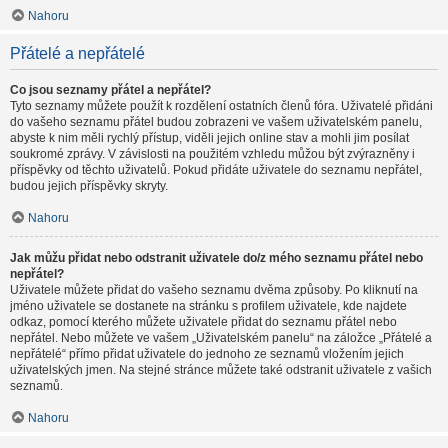
Nahoru
Přátelé a nepřátelé
Co jsou seznamy přátel a nepřátel?
Tyto seznamy můžete použít k rozdělení ostatních členů fóra. Uživatelé přidáni
do vašeho seznamu přátel budou zobrazeni ve vašem uživatelském panelu,
abyste k nim měli rychlý přístup, viděli jejich online stav a mohli jim posílat
soukromé zprávy. V závislosti na použitém vzhledu můžou být zvýrazněny i
příspěvky od těchto uživatelů. Pokud přidáte uživatele do seznamu nepřátel,
budou jejich příspěvky skryty.
Nahoru
Jak můžu přidat nebo odstranit uživatele do/z mého seznamu přátel nebo
nepřátel?
Uživatele můžete přidat do vašeho seznamu dvěma způsoby. Po kliknutí na
jméno uživatele se dostanete na stránku s profilem uživatele, kde najdete
odkaz, pomocí kterého můžete uživatele přidat do seznamu přátel nebo
nepřátel. Nebo můžete ve vašem „Uživatelském panelu“ na záložce „Přátelé a
nepřátelé“ přímo přidat uživatele do jednoho ze seznamů vložením jejich
uživatelských jmen. Na stejné stránce můžete také odstranit uživatele z vašich
seznamů.
Nahoru