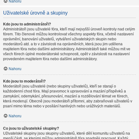
Nahoru
Uživatelské úrovně a skupiny
Kdo jsou to administrátoři?
Administrátoři jsou uživatelé fóra, kteří mají nejvyšší úroveň kontroly nad celým
fórem. Tito členové můžou kontrolovat všechny aspekty fóra, včetně nastavení
oprávnění, banování uživatelů, vytváření uživatelských skupin nebo
moderátorů atd. a to v závislosti na oprávněních, která jsou jim udělena
majitelem fóra nebo dalšími administrátory. Administrátoři také můžou mít ve
všech fórech úplné moderátorské schopnosti, opět v závislosti na nastavení
provedeném majitelem fóra nebo dalšími administrátory.
Nahoru
Kdo jsou to moderátoři?
Moderátoři jsou uživatelé (nebo skupiny uživatelů), kteří se starají o
každodenní chod fóra. Mají pravomoc k upravování a mazání příspěvků a
zamykání, odemykání, přesunování, mazání a rozdělování témat ve fórech,
která moderují. Obecně jsou moderátoři přítomni, aby zabraňovali uživatelů v
psaní mimo téma nebo v posílání hanlivých nebo urážlivých materiálů.
Nahoru
Co jsou to uživatelské skupiny?
Uživatelské skupiny jsou skupiny uživatelů, které dělí komunitu uživatelů na
menší části, se kterými můžou administrátoři fóra snadněji pracovat. Každý