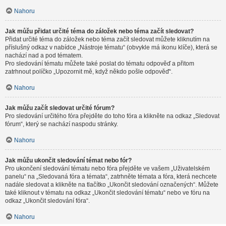
Nahoru
Jak můžu přidat určité téma do záložek nebo téma začít sledovat?
Přidat určité téma do záložek nebo téma začít sledovat můžete kliknutím na
příslušný odkaz v nabídce „Nástroje tématu“ (obvykle má ikonu klíče), která se
nachází nad a pod tématem.
Pro sledování tématu můžete také poslat do tématu odpověď a přitom
zatrhnout políčko „Upozornit mě, když někdo pošle odpověď“.
Nahoru
Jak můžu začít sledovat určité fórum?
Pro sledování určitého fóra přejděte do toho fóra a klikněte na odkaz „Sledovat
fórum“, který se nachází naspodu stránky.
Nahoru
Jak můžu ukončit sledování témat nebo fór?
Pro ukončení sledování tématu nebo fóra přejděte ve vašem „Uživatelském
panelu“ na „Sledovaná fóra a témata“, zatrhněte témata a fóra, která nechcete
nadále sledovat a klikněte na tlačítko „Ukončit sledování označených“. Můžete
také kliknout v tématu na odkaz „Ukončit sledování tématu“ nebo ve fóru na
odkaz „Ukončit sledování fóra“.
Nahoru