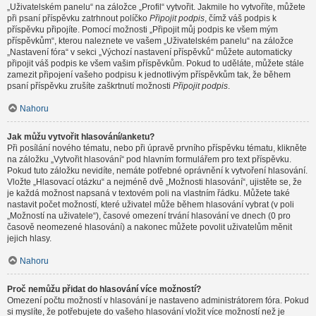
„Uživatelském panelu“ na záložce „Profil“ vytvořit. Jakmile ho vytvoříte, můžete
při psaní příspěvku zatrhnout políčko
Připojit podpis
, čímž váš podpis k
příspěvku připojíte. Pomocí možnosti „Připojit můj podpis ke všem mým
příspěvkům“, kterou naleznete ve vašem „Uživatelském panelu“ na záložce
„Nastavení fóra“ v sekci „Výchozí nastavení příspěvků“ můžete automaticky
připojit váš podpis ke všem vašim příspěvkům. Pokud to uděláte, můžete stále
zamezit připojení vašeho podpisu k jednotlivým příspěvkům tak, že během
psaní příspěvku zrušíte zaškrtnutí možnosti
Připojit podpis
.
Nahoru
Jak můžu vytvořit hlasování/anketu?
Při posílání nového tématu, nebo při úpravě prvního příspěvku tématu, klikněte
na záložku „Vytvořit hlasování“ pod hlavním formulářem pro text příspěvku.
Pokud tuto záložku nevidíte, nemáte potřebné oprávnění k vytvoření hlasování.
Vložte „Hlasovací otázku“ a nejméně dvě „Možnosti hlasování“, ujistěte se, že
je každá možnost napsaná v textovém poli na vlastním řádku. Můžete také
nastavit počet možností, které uživatel může během hlasování vybrat (v poli
„Možností na uživatele“), časové omezení trvání hlasování ve dnech (0 pro
časově neomezené hlasování) a nakonec můžete povolit uživatelům měnit
jejich hlasy.
Nahoru
Proč nemůžu přidat do hlasování více možností?
Omezení počtu možností v hlasování je nastaveno administrátorem fóra. Pokud
si myslíte, že potřebujete do vašeho hlasování vložit více možností než je