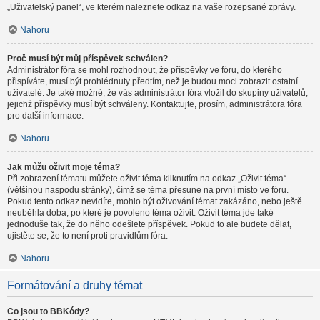
„Uživatelský panel“, ve kterém naleznete odkaz na vaše rozepsané zprávy.
Nahoru
Proč musí být můj příspěvek schválen?
Administrátor fóra se mohl rozhodnout, že příspěvky ve fóru, do kterého
přispíváte, musí být prohlédnuty předtím, než je budou moci zobrazit ostatní
uživatelé. Je také možné, že vás administrátor fóra vložil do skupiny uživatelů,
jejichž příspěvky musí být schváleny. Kontaktujte, prosím, administrátora fóra
pro další informace.
Nahoru
Jak můžu oživit moje téma?
Při zobrazení tématu můžete oživit téma kliknutím na odkaz „Oživit téma“
(většinou naspodu stránky), čímž se téma přesune na první místo ve fóru.
Pokud tento odkaz nevidíte, mohlo být oživování témat zakázáno, nebo ještě
neuběhla doba, po které je povoleno téma oživit. Oživit téma jde také
jednoduše tak, že do něho odešlete příspěvek. Pokud to ale budete dělat,
ujistěte se, že to není proti pravidlům fóra.
Nahoru
Formátování a druhy témat
Co jsou to BBKódy?