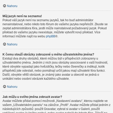
Nahoru
Můj jazyk není na seznamu!
Pokud váš jazyk není na seznamu jazyků, tak ho buď administrátor
nenainstaloval, nebo nikdo toto fórum do vašeho jazyka nepřeložil. Zkuste se
zeptat administrátora fóra, jestli může nainstalovat požadovaný jazyk. Pokud
překlad do vašeho jazyku neexistuje, můžete vytvořit nový překlad. Více
informací můžete najít na webu
phpBB
®.
Nahoru
K čemu slouží obrázky zobrazené u mého uživatelského jména?
Existují dva druhy obrázků, které můžou být v příspěvcích zobrazeny u
uživatelského jména. Jedním z nich jsou obrázky asociované s vaší hodností,
které obvykle vypadají jako hvězdičky, tečky nebo čtverečky a indikují, kolik
příspěvků jste odeslali, nebo pomáhají určit jakou mají uživatelé fóra funkci.
Další, obvykle větší obrázek, je známý jako avatar a obecně se jedná o
unikátní nebo osobní obrázek každého uživatele.
Nahoru
Jak můžu u svého jména zobrazit avatar?
Avatar můžete přidat pomocí možnosti „Nastavení avataru“, kterou najdete ve
vašem „Uživatelském panelu“ na záložce „Profil“. Avatar můžete přidat jedním z
následujících způsobů: použít Gravatar, vybrat si avatar v Galerii, použít