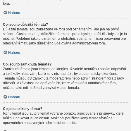
fóra.
Nahoru
Co jsou to důležitá témata?
Důležitá témata jsou zobrazena ve fóru pod oznámeními, ale jen na první
stránce. Často obsahují důležité informace, proto byste je měli číst kdykoli je to
možné. Podobně jako u oznámení a globálních oznámení, jsou oprávnění pro
odeslání tématu jako důležitého udělována administrátorem fóra.
Nahoru
Co jsou to zamknutá témata?
Zamknutá témata jsou témata, do kterých uživatelé nemůžou posílat odpovědi
a jakékoliv hlasování, které se v nic nachází, bylo automaticky ukončeno.
Témata můžou být zamknuta moderátorem nebo administrátorem fóra z řady
důvodů. V závislosti na oprávněních, které vám udělil administrátor fóra,
můžete také mít možnost zamykat vlastní témata.
Nahoru
Co jsou to ikony témat?
Ikony témat jsou autory témat vybrané obrázky asociované s příspěvky, které
můžou indikovat jejich obsah. Možnost používat ikony témat závisí na
oprávněních nastavených administrátorem fóra.