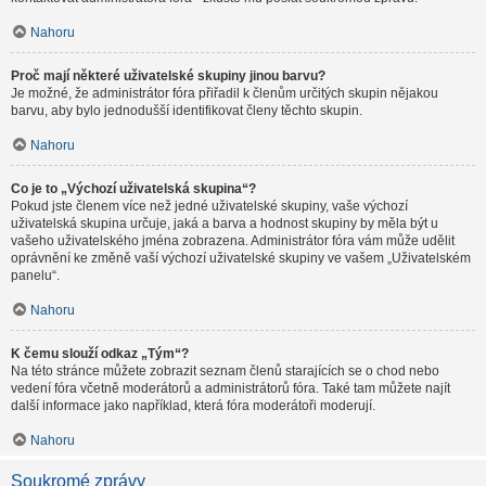
Nahoru
Proč mají některé uživatelské skupiny jinou barvu?
Je možné, že administrátor fóra přiřadil k členům určitých skupin nějakou
barvu, aby bylo jednodušší identifikovat členy těchto skupin.
Nahoru
Co je to „Výchozí uživatelská skupina“?
Pokud jste členem více než jedné uživatelské skupiny, vaše výchozí
uživatelská skupina určuje, jaká a barva a hodnost skupiny by měla být u
vašeho uživatelského jména zobrazena. Administrátor fóra vám může udělit
oprávnění ke změně vaší výchozí uživatelské skupiny ve vašem „Uživatelském
panelu“.
Nahoru
K čemu slouží odkaz „Tým“?
Na této stránce můžete zobrazit seznam členů starajících se o chod nebo
vedení fóra včetně moderátorů a administrátorů fóra. Také tam můžete najít
další informace jako například, která fóra moderátoři moderují.
Nahoru
Soukromé zprávy