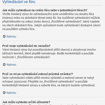
Vyhledávání ve fóru
Jak můžu vyhledávat na celém fóru nebo v jednotlivých fórech?
Vložte hledaný výraz do vyhledávacího pole umístěného na obsahu fóra
(indexu) nebo na stránkách témat nebo fór. Na rozšířené vyhledávání můžete
přejít kliknutím na odkaz (nebo ikonu) „Rozšířené vyhledávání“, který najdete
na všech stránkách fóra. Jakým způsobem bude vyhledávání dostupné závisí
na použitém vzhledu fóra.
Nahoru
Proč moje vyhledávání nic nenašlo?
Vámi hledaný výraz byl pravděpodobně příliš obecný a obsahoval mnoho
běžných termínů, které phpBB neindexuje. Buďte konkrétnější a použijte
možnosti v „Rozšířeném vyhledávání“.
Nahoru
Proč se mi po vyhledávání zobrazí prázdná stránka!?
Vaše vyhledávání vrátilo příliš mnoho výsledků a webový server je nebyl
schopen zpracovat. Přejděte na „Rozšířené vyhledávání“ a použijte
konkrétnější hledané výrazy a vyberte fóra, ve kterých budete vyhledávat.
Nahoru
Jak můžu vyhledat určité uživatele?