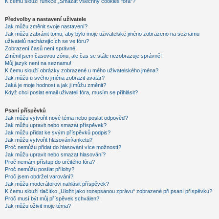
K čemu slouží funkce „Smazat všechny cookies fóra“?
Předvolby a nastavení uživatele
Jak můžu změnit svoje nastavení?
Jak můžu zabránit tomu, aby bylo moje uživatelské jméno zobrazeno na seznamu
uživatelů nacházejících se ve fóru?
Zobrazení časů není správné!
Změnil jsem časovou zónu, ale čas se stále nezobrazuje správně!
Můj jazyk není na seznamu!
K čemu slouží obrázky zobrazené u mého uživatelského jména?
Jak můžu u svého jména zobrazit avatar?
Jaká je moje hodnost a jak ji můžu změnit?
Když chci poslat email uživateli fóra, musím se přihlásit?
Psaní příspěvků
Jak můžu vytvořit nové téma nebo poslat odpověď?
Jak můžu upravit nebo smazat příspěvek?
Jak můžu přidat ke svým příspěvků podpis?
Jak můžu vytvořit hlasování/anketu?
Proč nemůžu přidat do hlasování více možností?
Jak můžu upravit nebo smazat hlasování?
Proč nemám přístup do určitého fóra?
Proč nemůžu posílat přílohy?
Proč jsem obdržel varování?
Jak můžu moderátorovi nahlásit příspěvek?
K čemu slouží tlačítko „Uložit jako rozepsanou zprávu“ zobrazené při psaní příspěvku?
Proč musí být můj příspěvek schválen?
Jak můžu oživit moje téma?