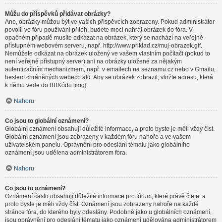
Můžu do příspěvků přidávat obrázky?
Ano, obrázky můžou být ve vašich příspěvcích zobrazeny. Pokud administrátor
povolil ve fóru používání příloh, budete moci nahrát obrázek do fóra. V
opačném případě musíte odkázat na obrázek, který se nachází na veřejně
přístupném webovém serveru, např. http://www.priklad.cz/muj-obrazek.gif.
Nemůžete odkázat na obrázek uložený ve vašem vlastním počítači (pokud to
není veřejně přístupný server) ani na obrázky uložené za nějakým
autentizačním mechanizmem, např. v emailech na seznamu.cz nebo v Gmailu,
heslem chráněných webech atd. Aby se obrázek zobrazil, vložte adresu, která
k němu vede do BBKódu [img].
Nahoru
Co jsou to globální oznámení?
Globální oznámení obsahují důležité informace, a proto byste je měli vždy číst.
Globální oznámení jsou zobrazeny v každém fóru nahoře a ve vašem
uživatelském panelu. Oprávnění pro odeslání tématu jako globálního
oznámení jsou udělena administrátorem fóra.
Nahoru
Co jsou to oznámení?
Oznámení často obsahují důležité informace pro fórum, které právě čtete, a
proto byste je měli vždy číst. Oznámení jsou zobrazeny nahoře na každé
stránce fóra, do kterého byly odeslány. Podobně jako u globálních oznámení,
jsou oprávnění pro odeslání tématu jako oznámení udělována administrátorem