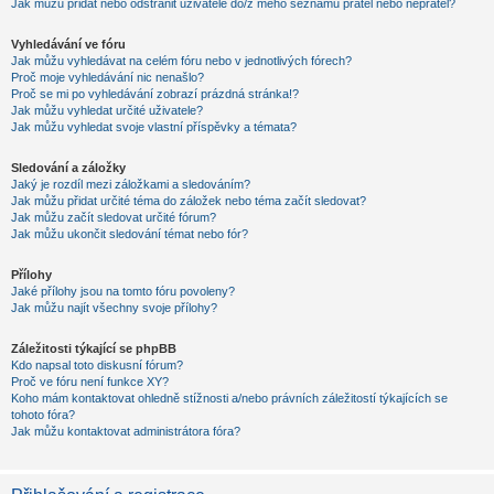
Jak můžu přidat nebo odstranit uživatele do/z mého seznamu přátel nebo nepřátel?
Vyhledávání ve fóru
Jak můžu vyhledávat na celém fóru nebo v jednotlivých fórech?
Proč moje vyhledávání nic nenašlo?
Proč se mi po vyhledávání zobrazí prázdná stránka!?
Jak můžu vyhledat určité uživatele?
Jak můžu vyhledat svoje vlastní příspěvky a témata?
Sledování a záložky
Jaký je rozdíl mezi záložkami a sledováním?
Jak můžu přidat určité téma do záložek nebo téma začít sledovat?
Jak můžu začít sledovat určité fórum?
Jak můžu ukončit sledování témat nebo fór?
Přílohy
Jaké přílohy jsou na tomto fóru povoleny?
Jak můžu najít všechny svoje přílohy?
Záležitosti týkající se phpBB
Kdo napsal toto diskusní fórum?
Proč ve fóru není funkce XY?
Koho mám kontaktovat ohledně stížnosti a/nebo právních záležitostí týkajících se
tohoto fóra?
Jak můžu kontaktovat administrátora fóra?