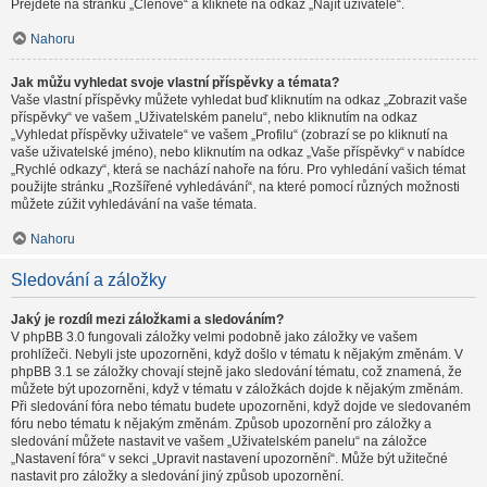
Přejděte na stránku „Členové“ a klikněte na odkaz „Najít uživatele“.
Nahoru
Jak můžu vyhledat svoje vlastní příspěvky a témata?
Vaše vlastní příspěvky můžete vyhledat buď kliknutím na odkaz „Zobrazit vaše
příspěvky“ ve vašem „Uživatelském panelu“, nebo kliknutím na odkaz
„Vyhledat příspěvky uživatele“ ve vašem „Profilu“ (zobrazí se po kliknutí na
vaše uživatelské jméno), nebo kliknutím na odkaz „Vaše příspěvky“ v nabídce
„Rychlé odkazy“, která se nachází nahoře na fóru. Pro vyhledání vašich témat
použijte stránku „Rozšířené vyhledávání“, na které pomocí různých možnosti
můžete zúžit vyhledávání na vaše témata.
Nahoru
Sledování a záložky
Jaký je rozdíl mezi záložkami a sledováním?
V phpBB 3.0 fungovali záložky velmi podobně jako záložky ve vašem
prohlížeči. Nebyli jste upozorněni, když došlo v tématu k nějakým změnám. V
phpBB 3.1 se záložky chovají stejně jako sledování tématu, což znamená, že
můžete být upozorněni, když v tématu v záložkách dojde k nějakým změnám.
Při sledování fóra nebo tématu budete upozorněni, když dojde ve sledovaném
fóru nebo tématu k nějakým změnám. Způsob upozornění pro záložky a
sledování můžete nastavit ve vašem „Uživatelském panelu“ na záložce
„Nastavení fóra“ v sekci „Upravit nastavení upozornění“. Může být užitečné
nastavit pro záložky a sledování jiný způsob upozornění.