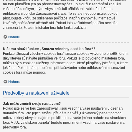
na fóru přihlášen jen po přednastavený čas. To slouží k zabránění zneužití
vašeho účtu někým jiným. Abyste zůstali přihlášeni, zatrhněte během
přihlašování políčko
Zapamatovat si mě
. To se ale nedoporučuje, pokud
přistupujete k fóru ze sdíleného počítače, např. v knihovně, internetové
kavárně, počítačové učebně atd. Pokud toto zaškrtávací políčko nevidíte,
znamená to, že administrátor fóra tuto funkci zakázal.
Nahoru
K čemu slouží funkce „Smazat všechny cookies fóra“?
Funkce „Smazat všechny cookies fóra“ smaže cookies vytvořené phpBB fórem,
díky kterým zůstáváte přihlášen ve fóru. Pokud je to povoleno majitelem fóra,
můžou být v cookies uloženy informace o tom, které příspěvky jste četli, a které
ještě ne. Pokud máte problém s přihlašováním nebo odhlašováním, smazání
cookies fóra může pomoci.
Nahoru
Předvolby a nastavení uživatele
Jak můžu změnit svoje nastavení?
Pokud jste se ve fóru zaregistrovali, jsou všechna vaše nastavení uložena v
databázi fóra. Pro jejich změnu přejděte na váš „Uživatelský panel“ pomocí
odkazu, který obvykle najdete po kliknutí na vaše jméno nahoře na stránkách
fóra. V „Uživatelském panelu“ budete moci změnit všechna vaše nastavení a
předvolby fóra.