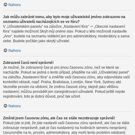
Nahoru
Jak můžu zabránit tomu, aby bylo moje uživatelské jméno zobrazeno na
seznamu uživatelů nacházejících se ve fóru?
V „Uživatelském panelu“ na záložce „Nastavení fóra“ -> „Obecné nastavení
fóra“ najdete možnost
Skrýt můj online stav
. Pokud u této možnosti nastavíte
„Ano“, budete na seznamu viditelní jen pro administrátory, moderátory a sama
sebe. Budete počítán jako skrytý uživatel.
Nahoru
Zobrazení časů není správné!
Je možné, že zobrazený čas je pro jinou časovou zónu, než ve které se
nacházíte. Pokud se jedná o tento případ, přejděte na váš „Uživatelský panel“
na záložku „Nastavení fóra“ a změňte vaši časovou zónu, aby odpovídala vaší
konkrétní oblasti, např. Praha, Bratislava, Londýn, New York, Sydney atd.
Vezměte prosím na vědomí, že změnu časové zóny, stejně jako většinu
nastavení, můžou provádět jen zaregistrovaní uživatelé. Pokud ještě nejste
registrováni, toto je dobrý důvod, proč tak učinit.
Nahoru
Změnil jsem časovou zónu, ale čas se stále nezobrazuje správně!
Pokud jste si jisti, že jste nastavili vaši časovou zónu správně, ale čas se stále
zobrazuje nesprávně, pak je čas nastavený na hodinách serveru nesprávný.
Upozorněte na to, prosím, administrátora, aby mohl tento problém odstranit.