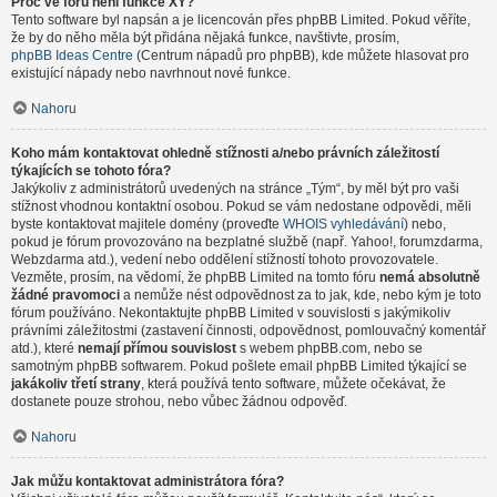
Proč ve fóru není funkce XY?
Tento software byl napsán a je licencován přes phpBB Limited. Pokud věříte,
že by do něho měla být přidána nějaká funkce, navštivte, prosím,
phpBB Ideas Centre
(Centrum nápadů pro phpBB), kde můžete hlasovat pro
existující nápady nebo navrhnout nové funkce.
Nahoru
Koho mám kontaktovat ohledně stížnosti a/nebo právních záležitostí
týkajících se tohoto fóra?
Jakýkoliv z administrátorů uvedených na stránce „Tým“, by měl být pro vaši
stížnost vhodnou kontaktní osobou. Pokud se vám nedostane odpovědi, měli
byste kontaktovat majitele domény (proveďte
WHOIS vyhledávání
) nebo,
pokud je fórum provozováno na bezplatné službě (např. Yahoo!, forumzdarma,
Webzdarma atd.), vedení nebo oddělení stížností tohoto provozovatele.
Vezměte, prosím, na vědomí, že phpBB Limited na tomto fóru
nemá absolutně
žádné pravomoci
a nemůže nést odpovědnost za to jak, kde, nebo kým je toto
fórum používáno. Nekontaktujte phpBB Limited v souvislosti s jakýmikoliv
právními záležitostmi (zastavení činnosti, odpovědnost, pomlouvačný komentář
atd.), které
nemají přímou souvislost
s webem phpBB.com, nebo se
samotným phpBB softwarem. Pokud pošlete email phpBB Limited týkající se
jakákoliv třetí strany
, která používá tento software, můžete očekávat, že
dostanete pouze strohou, nebo vůbec žádnou odpověď.
Nahoru
Jak můžu kontaktovat administrátora fóra?