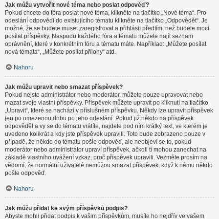
Jak můžu vytvořit nové téma nebo poslat odpověď?
Pokud chcete do fóra poslat nové téma, klikněte na tlačítko „Nové téma“. Pro
odeslání odpovědi do existujícího tématu klikněte na tlačítko „Odpovědět“. Je
možné, že se budete muset zaregistrovat a přihlásit předtím, než budete moci
posílat příspěvky. Naspodu každého fóra a tématu můžete najít seznam
oprávnění, které v konkrétním fóru a tématu máte. Například: „Můžete posílat
nová témata“, „Můžete posílat přílohy“ atd.
Nahoru
Jak můžu upravit nebo smazat příspěvek?
Pokud nejste administrátor nebo moderátor, můžete pouze upravovat nebo
mazat svoje vlastní příspěvky. Příspěvek můžete upravit po kliknutí na tlačítko
„Upravit“, které se nachází v příslušném příspěvku. Někdy lze upravit příspěvek
jen po omezenou dobu po jeho odeslání. Pokud již někdo na příspěvek
odpověděl a vy se do tématu vrátíte, najdete pod ním krátký text, ve kterém je
uvedeno kolikrát a kdy jste příspěvek upravili. Toto bude zobrazeno pouze v
případě, že někdo do tématu pošle odpověď, ale neobjeví se to, pokud
moderátor nebo administrátor upraví příspěvek, ačkoli ti mohou zanechat na
základě vlastního uvážení vzkaz, proč příspěvek upravili. Vezměte prosím na
vědomí, že normální uživatelé nemůžou smazat příspěvek, když k němu někdo
pošle odpověď.
Nahoru
Jak můžu přidat ke svým příspěvků podpis?
Abyste mohli přidat podpis k vašim příspěvkům, musíte ho nejdřív ve vašem