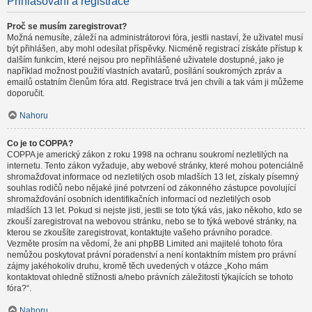
Přihlašování a registrace
Proč se musím zaregistrovat?
Možná nemusíte, záleží na administrátorovi fóra, jestli nastaví, že uživatel musí
být přihlášen, aby mohl odesílat příspěvky. Nicméně registrací získáte přístup k
dalším funkcím, které nejsou pro nepřihlášené uživatele dostupné, jako je
například možnost použití vlastních avatarů, posílání soukromých zpráv a
emailů ostatním členům fóra atd. Registrace trvá jen chvíli a tak vám ji můžeme
doporučit.
Nahoru
Co je to COPPA?
COPPA je americký zákon z roku 1998 na ochranu soukromí nezletilých na
internetu. Tento zákon vyžaduje, aby webové stránky, které mohou potenciálně
shromažďovat informace od nezletilých osob mladších 13 let, získaly písemný
souhlas rodičů nebo nějaké jiné potvrzení od zákonného zástupce povolující
shromažďování osobních identifikačních informací od nezletilých osob
mladších 13 let. Pokud si nejste jisti, jestli se toto týká vás, jako někoho, kdo se
zkouší zaregistrovat na webovou stránku, nebo se to týká webové stránky, na
kterou se zkoušíte zaregistrovat, kontaktujte vašeho právního poradce.
Vezměte prosím na vědomí, že ani phpBB Limited ani majitelé tohoto fóra
nemůžou poskytovat právní poradenství a není kontaktním místem pro právní
zájmy jakéhokoliv druhu, kromě těch uvedených v otázce „Koho mám
kontaktovat ohledně stížnosti a/nebo právních záležitostí týkajících se tohoto
fóra?“.
Nahoru