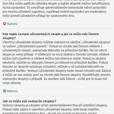
člen fóra může patřit do několika skupin a každé skupině můžou být přiřazena
různá oprávnění. To umožňuje administrátorům jednoduše měnit oprávnění
pro mnoho uživatelů najednou, například změnit oprávnění pro moderátory,
nebo povolit uživatelům přístup do soukromého fóra.
Nahoru
Kde najdu seznam uživatelských skupin a jak se můžu stát členem
skupiny?
Všechny uživatelské skupiny můžete zobrazit na záložce „Uživatelské skupiny“
ve vašem „Uživatelském panelu“. Pokud se chcete stát členem některé z
uživatelských skupin, pokračujte kliknutím na příslušné tlačítko. Ne do všech
skupin je volný přístup. V některých se musí žádost o členství schválit, některé
můžou být uzavřené a některé můžou být dokonce skryté. Pokud je skupiny
otevřená, můžete se stát jejím členem po kliknutí na příslušné tlačítko. Pokud
členství ve skupině vyžaduje schválení, můžete o ně požádat kliknutím na
příslušné tlačítko. Vedoucí uživatelské skupiny bude muset schválit vaši žádost
a může se vás zeptat, proč se chcete stát členem skupiny. Neobtěžujte, prosím,
vedoucího skupiny v případě, že zamítne vaši žádost - určitě pro to bude mít
svoje důvody.
Nahoru
Jak se můžu stát vedoucím skupiny?
Vedoucí skupiny je obvykle určen administrátorem fóra při vytváření skupiny.
Pokud máte zájem o vytvoření uživatelské skupiny, měli byste nejdříve
kontaktovat administrátora fóra - zkuste mu poslat soukromou zprávu.