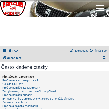
FAQ
Registrovat
Přihlásit se
H
Obsah fóra
l
Často kladené otázky
e
d
Přihlašování a registrace
Proč se musím zaregistrovat?
a
Co je to COPPA?
t
Proč se nemůžu zaregistrovat?
Zaregistroval jsem se, ale nemůžu se přihlásit!
Proč se nemůžu přihlásit?
Byl jsem ve fóru zaregistrovaný, ale teď se nemůžu přihlásit?!
Zapomněl jsem heslo!
Proč se automaticky odhlašuji?