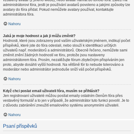
vzdálený avatar (z jiného webu), nebo avatar nahrát do tohoto fóra. Záleží na
administrátorovi fóra, jestli je používání avatarů povoleno a jakými způsoby lze
avatary do fóra přidat. Pokud nemůžete avatary používat, kontaktujte
administrátora fóra.
Nahoru
Jaká je moje hodnost a jak ji můžu změnit?
Hodnosti, které jsou zobrazeny pod vaším uživatelským jménem, indikují počet
příspěvků, které jste do fóra odeslali, nebo slouží k identifikaci určitých
uživatelů např. moderátorů a administrátorů. Obecně řečeno, nemůžete sami
změnit znění žádných hodností ve fóru, protože jsou nastaveny
administrátorem fóra. Prosím, nezatěžujte fórum zbytečným přispíváním jen
proto, abyste dosáhli vyšší hodnosti. Na většině fór to nebude tolerováno a
moderátor nebo administrátor jednoduše sníží váš počet příspěvků.
Nahoru
Když chci poslat email uživateli fóra, musím se přihlásit?
Jen registrovaní uživatelé můžou posílat emaily ostatním členům fóra přes
vestavěný formulář a to jen v případě, že administrátor tuto funkci povolil. Je to
z důvodu zabránění zneužití emailového systému anonymními uživateli.
Nahoru
Psaní příspěvků