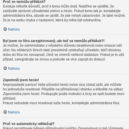
Proč se nemůžu přihlásit?
Existuje několik důvodů, proč k tomu může dojít. Nejdříve se ujistěte, že
zadáváte správné uživatelské jméno a heslo. Pokud tomu tak je, kontaktujte
administrátora fóra, abyste se ujistili, že jste nebyli zabanováni. Je také možné,
že je na webu chyba v nastavení, která by měla být odstraněna.
Nahoru
Byl jsem ve fóru zaregistrovaný, ale teď se nemůžu přihlásit?!
Je možné, že administrátor z nějakého důvodu deaktivoval nebo smazal váš
účet. Na některých fórech také pravidelně odstraňují uživatele, kteří dlouhou
dobu do fóra nic nenapsali, čímž se zmenší velikost databáze. Pokud je to váš
případ, zaregistrujte se znovu a pokuste se více zapojit do diskuzí.
Nahoru
Zapomněl jsem heslo!
Nepropadejte panice! Vaše původní heslo nelze sice získat zpět, ale můžete
ho jednoduše resetovat. Přejděte na přihlašovací stránku a klikněte na odkaz
Zapomněl/a jsem heslo
. Postupujte podle instrukcí a brzy se opět budete moci
přihlásit.
Pokud nebudete moci resetovat vaše heslo, kontaktujte administrátora fóra.
Nahoru
Proč se automaticky odhlašuji?
Pokud nezatrhnete během přihlašování políčko
Zapamatovat si mě
zůstanete