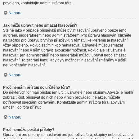
povoleno, kontaktujte administrátora fóra.
Nahoru
Jak můžu upravit nebo smazat hlasování?
Stejně jako v případě příspěvků může být hlasování upraveno pouze jeho
autorem, moderátorem nebo administrátorem. Pro úpravu hlasování klikněte
na tlačítko pro úpravu prvního příspěvku v tématu, ke kterému je hlasování
vždy připojeno. Pokud zatím nikdo nehlasoval, uživatelé můžou smazat
hlasování nebo v něm upravit jakoukoliv možnost. Pokud ale již uživatelé
hlasovali, jen administrátoři nebo moderátoři můžou upravit nebo smazat
hlasování. To zabrání tomu, aby byly možnosti hlasování změněny v ještě
neukončeném hlasování.
Nahoru
Proč nemám přístup do určitého fóra?
Do některých fór mají přístup jen určití uživatelé nebo skupiny. Abyste je mohli
zobrazit, číst, přispívat do nich nebo v nich provádět jiné akce, můžete
potřebovat speciální oprávnění. Kontaktujte administrátora fóra, aby vám
umožnil do fóra přístup.
Nahoru
Proč nemůžu posílat přílohy?
Oprávnění pro přílohy se nastavují pro jednotlivá fóra, skupiny nebo uživatele.