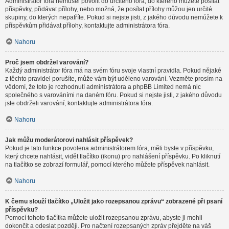
Administrátor fóra nemusel povolit do určitého fóra, do kterého můžete posílat
příspěvky, přidávat přílohy, nebo možná, že posílat přílohy můžou jen určité
skupiny, do kterých nepatříte. Pokud si nejste jisti, z jakého důvodu nemůžete k
příspěvkům přidávat přílohy, kontaktujte administrátora fóra.
Nahoru
Proč jsem obdržel varování?
Každý administrátor fóra má na svém fóru svoje vlastní pravidla. Pokud nějaké
z těchto pravidel porušíte, může vám být uděleno varování. Vezměte prosím na
vědomí, že toto je rozhodnutí administrátora a phpBB Limited nemá nic
společného s varováními na daném fóru. Pokud si nejste jisti, z jakého důvodu
jste obdrželi varování, kontaktujte administrátora fóra.
Nahoru
Jak můžu moderátorovi nahlásit příspěvek?
Pokud je tato funkce povolena administrátorem fóra, měli byste v příspěvku,
který chcete nahlásit, vidět tlačítko (ikonu) pro nahlášení příspěvku. Po kliknutí
na tlačítko se zobrazí formulář, pomocí kterého můžete příspěvek nahlásit.
Nahoru
K čemu slouží tlačítko „Uložit jako rozepsanou zprávu“ zobrazené při psaní
příspěvku?
Pomocí tohoto tlačítka můžete uložit rozepsanou zprávu, abyste ji mohli
dokončit a odeslat později. Pro načtení rozepsaných zpráv přejděte na váš