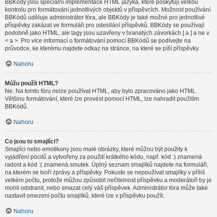
BBKódy jsou speciální implementace HTML jazyka, které poskytují velkou
kontrolu pro formátování jednotlivých objektů v příspěvcích. Možnost používání
BBKódů uděluje administrátor fóra, ale BBKódy je také možné pro jednotlivé
příspěvky zakázat ve formuláři pro odesílání příspěvků. BBKódy se používají
podobně jako HTML, ale tagy jsou uzavřeny v hranatých závorkách [ a ] a ne v
< a >. Pro více informací o formátování pomocí BBKódů se podívejte na
průvodce, ke kterému najdete odkaz na stránce, na které se píší příspěvky.
Nahoru
Můžu použít HTML?
Ne. Na tomto fóru nelze používat HTML, aby bylo zpracováno jako HTML.
Většinu formátování, které lze provést pomocí HTML, lze nahradit použitím
BBKódů.
Nahoru
Co jsou to smajlíci?
Smajlíci nebo emotikony jsou malé obrázky, které můžou být použity k
vyjádření pocitů a vytvořeny za použití krátkého kódu, např. kód :) znamená
radost a kód :( znamená smutek. Úplný seznam smajlíků najdete na formuláři,
na kterém se tvoří zprávy a příspěvky. Pokuste se nepoužívat smajlíky v příliš
velkém počtu, protože můžou způsobit nečitelnost příspěvku a moderátoři by je
mohli odstranit, nebo smazat celý váš příspěvek. Administrátor fóra může také
nastavit omezení počtu smajlíků, které lze v příspěvku použít.
Nahoru