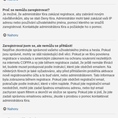
Proč se nemůžu zaregistrovat?
Je možné, že administrátor fóra zakázal registrace, aby zabránil novým
návštěvníkům, aby se stali členy fóra. Administrátor mohl také zakázat vaši IP
adresu nebo používání uživatelského jména, pomocí kterého se snažíš
zaregistrovat. Kontaktujte administrátora fóra a požádejte ho o pomoc.
Nahoru
Zaregistroval jsem se, ale nemůžu se přihlásit!
Nejdříve zkontrolujte správnost vašeho uživatelského jména a hesla. Pokud
jsou správné, mohly se stát následující dvě věci. Pokud je ve fóru povolena
registrace v souladu s americkým zákonem na ochranu soukromí nezletilých
na internetu COPPA a vy jste během registrace zadali, že ještě nemáte třináct
let, budete muset postupovat podle instrukcí, které jste obdrželi emailem. Na
některých fórech je také vyžadováno, aby před přihlášením proběhla aktivace
nově registrovaného účtu a to buď vámi, nebo administrátorem. Tato informace
byla zobrazena během registrace. Pokud jste obdrželi registrační email,
pokračujte podle instrukcí, které v něm najdete. Pokud jste registrační email
neobdrželi, mohli jste zadat špatnou emailovou adresu, nebo byl email
zachycen spam filtrem a skončil ve složce se spamy. Pokud jste si jistí, že jste
zadali správnou emailovou adresu, zkuste s prosbou o pomoc kontaktovat
administrátora fóra.
Nahoru