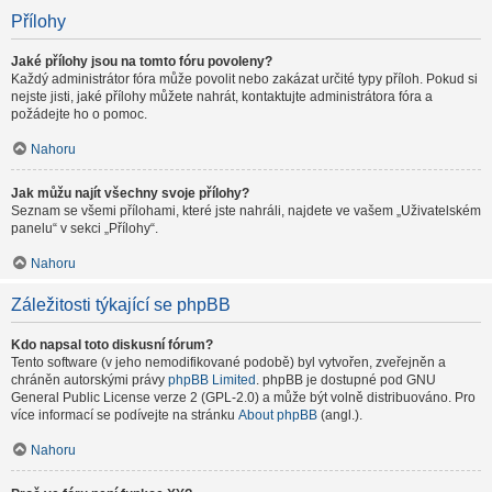
Přílohy
Jaké přílohy jsou na tomto fóru povoleny?
Každý administrátor fóra může povolit nebo zakázat určité typy příloh. Pokud si
nejste jisti, jaké přílohy můžete nahrát, kontaktujte administrátora fóra a
požádejte ho o pomoc.
Nahoru
Jak můžu najít všechny svoje přílohy?
Seznam se všemi přílohami, které jste nahráli, najdete ve vašem „Uživatelském
panelu“ v sekci „Přílohy“.
Nahoru
Záležitosti týkající se phpBB
Kdo napsal toto diskusní fórum?
Tento software (v jeho nemodifikované podobě) byl vytvořen, zveřejněn a
chráněn autorskými právy
phpBB Limited
. phpBB je dostupné pod GNU
General Public License verze 2 (GPL-2.0) a může být volně distribuováno. Pro
více informací se podívejte na stránku
About phpBB
(angl.).
Nahoru