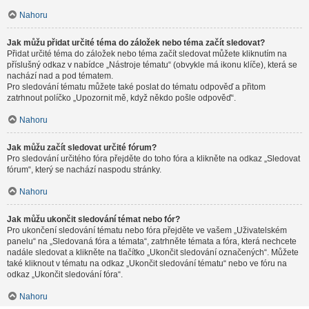
Nahoru
Jak můžu přidat určité téma do záložek nebo téma začít sledovat?
Přidat určité téma do záložek nebo téma začít sledovat můžete kliknutím na
příslušný odkaz v nabídce „Nástroje tématu“ (obvykle má ikonu klíče), která se
nachází nad a pod tématem.
Pro sledování tématu můžete také poslat do tématu odpověď a přitom
zatrhnout políčko „Upozornit mě, když někdo pošle odpověď“.
Nahoru
Jak můžu začít sledovat určité fórum?
Pro sledování určitého fóra přejděte do toho fóra a klikněte na odkaz „Sledovat
fórum“, který se nachází naspodu stránky.
Nahoru
Jak můžu ukončit sledování témat nebo fór?
Pro ukončení sledování tématu nebo fóra přejděte ve vašem „Uživatelském
panelu“ na „Sledovaná fóra a témata“, zatrhněte témata a fóra, která nechcete
nadále sledovat a klikněte na tlačítko „Ukončit sledování označených“. Můžete
také kliknout v tématu na odkaz „Ukončit sledování tématu“ nebo ve fóru na
odkaz „Ukončit sledování fóra“.
Nahoru