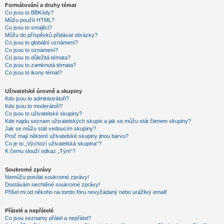
Formátování a druhy témat
Co jsou to BBKódy?
Můžu použít HTML?
Co jsou to smajlíci?
Můžu do příspěvků přidávat obrázky?
Co jsou to globální oznámení?
Co jsou to oznámení?
Co jsou to důležitá témata?
Co jsou to zamknutá témata?
Co jsou to ikony témat?
Uživatelské úrovně a skupiny
Kdo jsou to administrátoři?
Kdo jsou to moderátoři?
Co jsou to uživatelské skupiny?
Kde najdu seznam uživatelských skupin a jak se můžu stát členem skupiny?
Jak se můžu stát vedoucím skupiny?
Proč mají některé uživatelské skupiny jinou barvu?
Co je to „Výchozí uživatelská skupina“?
K čemu slouží odkaz „Tým“?
Soukromé zprávy
Nemůžu posílat soukromé zprávy!
Dostávám nechtěné soukromé zprávy!
Přišel mi od někoho na tomto fóru nevyžádaný nebo urážlivý email!
Přátelé a nepřátelé
Co jsou seznamy přátel a nepřátel?