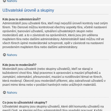
Nahoru
Uživatelské úrovně a skupiny
Kdo jsou to administrátoři?
Administrátoři jsou uživatelé fóra, kteří mají nejvyšší úroveň kontroly nad celým
fórem. Tito členové můžou kontrolovat všechny aspekty fóra, včetně nastavení
oprávnění, banování uživatelů, vytváření uživatelských skupin nebo
moderátorů atd. a to v závislosti na oprávněních, která jsou jim udělena
majitelem fóra nebo dalšími administrátory. Administrátoři také můžou mít ve
všech fórech úplné moderátorské schopnosti, opět v závislosti na nastavení
provedeném majitelem fóra nebo dalšími administrátory.
Nahoru
Kdo jsou to moderátoři?
Moderátoři jsou uživatelé (nebo skupiny uživatelů), kteří se starají o
každodenní chod fóra. Mají pravomoc k upravování a mazání příspěvků a
zamykání, odemykání, přesunování, mazání a rozdělování témat ve fórech,
která moderují. Obecně jsou moderátoři přítomni, aby zabraňovali uživatelů v
psaní mimo téma nebo v posílání hanlivých nebo urážlivých materiálů.
Nahoru
Co jsou to uživatelské skupiny?
Uživatelské skupiny jsou skupiny uživatelů, které dělí komunitu uživatelů na
menší části, se kterými můžou administrátoři fóra snadněji pracovat. Každý