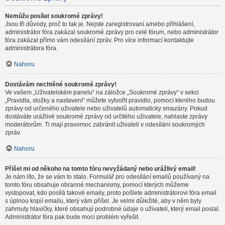
Nemůžu posílat soukromé zprávy!
Jsou tři důvody, proč to tak je. Nejste zaregistrovaní a/nebo přihlášení,
administrátor fóra zakázal soukromé zprávy pro celé fórum, nebo administrátor
fóra zakázal přímo vám odesílání zpráv. Pro více informací kontaktujte
administrátora fóra.
Nahoru
Dostávám nechtěné soukromé zprávy!
Ve vašem „Uživatelském panelu“ na záložce „Soukromé zprávy“ v sekci
„Pravidla, složky a nastavení“ můžete vytvořit pravidlo, pomocí kterého budou
zprávy od určeného uživatele nebo uživatelů automaticky smazány. Pokud
dostáváte urážlivé soukromé zprávy od určitého uživatele, nahlaste zprávy
moderátorům. Ti mají pravomoc zabránit uživateli v odesílání soukromých
zpráv.
Nahoru
Přišel mi od někoho na tomto fóru nevyžádaný nebo urážlivý email!
Je nám líto, že se vám to stalo. Formulář pro odesílání emailů používaný na
tomto fóru obsahuje obranné mechanismy, pomocí kterých můžeme
vystopovat, kdo posílá takové emaily, proto pošlete administrátorovi fóra email
s úplnou kopií emailu, který vám přišel. Je velmi důležité, aby v něm byly
zahrnuty hlavičky, které obsahují podrobné údaje o uživateli, který email poslal.
Administrátor fóra pak bude moci problém vyřešit.