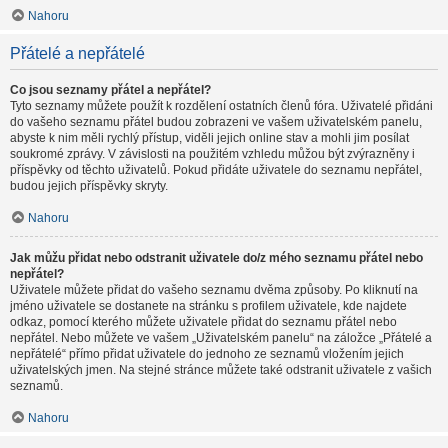
Nahoru
Přátelé a nepřátelé
Co jsou seznamy přátel a nepřátel?
Tyto seznamy můžete použít k rozdělení ostatních členů fóra. Uživatelé přidáni
do vašeho seznamu přátel budou zobrazeni ve vašem uživatelském panelu,
abyste k nim měli rychlý přístup, viděli jejich online stav a mohli jim posílat
soukromé zprávy. V závislosti na použitém vzhledu můžou být zvýrazněny i
příspěvky od těchto uživatelů. Pokud přidáte uživatele do seznamu nepřátel,
budou jejich příspěvky skryty.
Nahoru
Jak můžu přidat nebo odstranit uživatele do/z mého seznamu přátel nebo
nepřátel?
Uživatele můžete přidat do vašeho seznamu dvěma způsoby. Po kliknutí na
jméno uživatele se dostanete na stránku s profilem uživatele, kde najdete
odkaz, pomocí kterého můžete uživatele přidat do seznamu přátel nebo
nepřátel. Nebo můžete ve vašem „Uživatelském panelu“ na záložce „Přátelé a
nepřátelé“ přímo přidat uživatele do jednoho ze seznamů vložením jejich
uživatelských jmen. Na stejné stránce můžete také odstranit uživatele z vašich
seznamů.
Nahoru