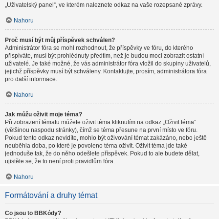
„Uživatelský panel“, ve kterém naleznete odkaz na vaše rozepsané zprávy.
Nahoru
Proč musí být můj příspěvek schválen?
Administrátor fóra se mohl rozhodnout, že příspěvky ve fóru, do kterého
přispíváte, musí být prohlédnuty předtím, než je budou moci zobrazit ostatní
uživatelé. Je také možné, že vás administrátor fóra vložil do skupiny uživatelů,
jejichž příspěvky musí být schváleny. Kontaktujte, prosím, administrátora fóra
pro další informace.
Nahoru
Jak můžu oživit moje téma?
Při zobrazení tématu můžete oživit téma kliknutím na odkaz „Oživit téma“
(většinou naspodu stránky), čímž se téma přesune na první místo ve fóru.
Pokud tento odkaz nevidíte, mohlo být oživování témat zakázáno, nebo ještě
neuběhla doba, po které je povoleno téma oživit. Oživit téma jde také
jednoduše tak, že do něho odešlete příspěvek. Pokud to ale budete dělat,
ujistěte se, že to není proti pravidlům fóra.
Nahoru
Formátování a druhy témat
Co jsou to BBKódy?