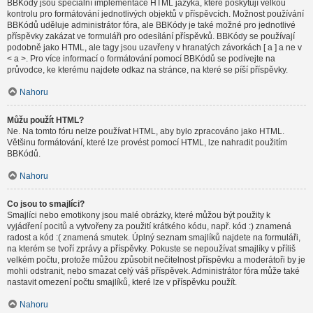
BBKódy jsou speciální implementace HTML jazyka, které poskytují velkou
kontrolu pro formátování jednotlivých objektů v příspěvcích. Možnost používání
BBKódů uděluje administrátor fóra, ale BBKódy je také možné pro jednotlivé
příspěvky zakázat ve formuláři pro odesílání příspěvků. BBKódy se používají
podobně jako HTML, ale tagy jsou uzavřeny v hranatých závorkách [ a ] a ne v
< a >. Pro více informací o formátování pomocí BBKódů se podívejte na
průvodce, ke kterému najdete odkaz na stránce, na které se píší příspěvky.
Nahoru
Můžu použít HTML?
Ne. Na tomto fóru nelze používat HTML, aby bylo zpracováno jako HTML.
Většinu formátování, které lze provést pomocí HTML, lze nahradit použitím
BBKódů.
Nahoru
Co jsou to smajlíci?
Smajlíci nebo emotikony jsou malé obrázky, které můžou být použity k
vyjádření pocitů a vytvořeny za použití krátkého kódu, např. kód :) znamená
radost a kód :( znamená smutek. Úplný seznam smajlíků najdete na formuláři,
na kterém se tvoří zprávy a příspěvky. Pokuste se nepoužívat smajlíky v příliš
velkém počtu, protože můžou způsobit nečitelnost příspěvku a moderátoři by je
mohli odstranit, nebo smazat celý váš příspěvek. Administrátor fóra může také
nastavit omezení počtu smajlíků, které lze v příspěvku použít.
Nahoru