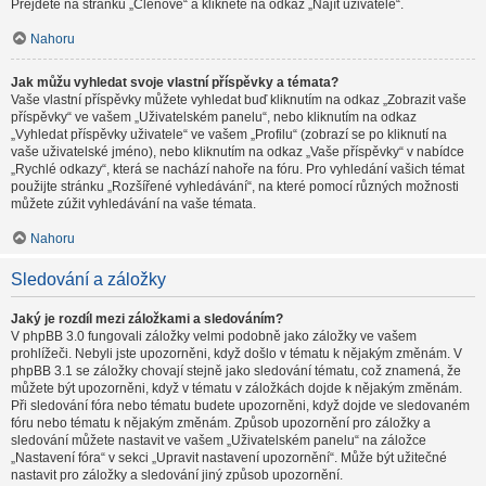
Přejděte na stránku „Členové“ a klikněte na odkaz „Najít uživatele“.
Nahoru
Jak můžu vyhledat svoje vlastní příspěvky a témata?
Vaše vlastní příspěvky můžete vyhledat buď kliknutím na odkaz „Zobrazit vaše
příspěvky“ ve vašem „Uživatelském panelu“, nebo kliknutím na odkaz
„Vyhledat příspěvky uživatele“ ve vašem „Profilu“ (zobrazí se po kliknutí na
vaše uživatelské jméno), nebo kliknutím na odkaz „Vaše příspěvky“ v nabídce
„Rychlé odkazy“, která se nachází nahoře na fóru. Pro vyhledání vašich témat
použijte stránku „Rozšířené vyhledávání“, na které pomocí různých možnosti
můžete zúžit vyhledávání na vaše témata.
Nahoru
Sledování a záložky
Jaký je rozdíl mezi záložkami a sledováním?
V phpBB 3.0 fungovali záložky velmi podobně jako záložky ve vašem
prohlížeči. Nebyli jste upozorněni, když došlo v tématu k nějakým změnám. V
phpBB 3.1 se záložky chovají stejně jako sledování tématu, což znamená, že
můžete být upozorněni, když v tématu v záložkách dojde k nějakým změnám.
Při sledování fóra nebo tématu budete upozorněni, když dojde ve sledovaném
fóru nebo tématu k nějakým změnám. Způsob upozornění pro záložky a
sledování můžete nastavit ve vašem „Uživatelském panelu“ na záložce
„Nastavení fóra“ v sekci „Upravit nastavení upozornění“. Může být užitečné
nastavit pro záložky a sledování jiný způsob upozornění.