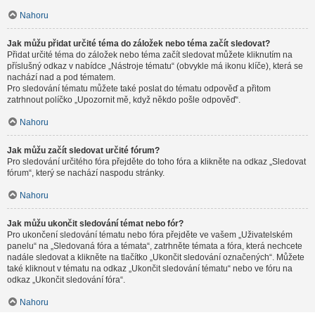
Nahoru
Jak můžu přidat určité téma do záložek nebo téma začít sledovat?
Přidat určité téma do záložek nebo téma začít sledovat můžete kliknutím na
příslušný odkaz v nabídce „Nástroje tématu“ (obvykle má ikonu klíče), která se
nachází nad a pod tématem.
Pro sledování tématu můžete také poslat do tématu odpověď a přitom
zatrhnout políčko „Upozornit mě, když někdo pošle odpověď“.
Nahoru
Jak můžu začít sledovat určité fórum?
Pro sledování určitého fóra přejděte do toho fóra a klikněte na odkaz „Sledovat
fórum“, který se nachází naspodu stránky.
Nahoru
Jak můžu ukončit sledování témat nebo fór?
Pro ukončení sledování tématu nebo fóra přejděte ve vašem „Uživatelském
panelu“ na „Sledovaná fóra a témata“, zatrhněte témata a fóra, která nechcete
nadále sledovat a klikněte na tlačítko „Ukončit sledování označených“. Můžete
také kliknout v tématu na odkaz „Ukončit sledování tématu“ nebo ve fóru na
odkaz „Ukončit sledování fóra“.
Nahoru