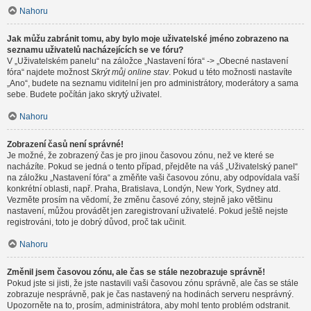
Nahoru
Jak můžu zabránit tomu, aby bylo moje uživatelské jméno zobrazeno na
seznamu uživatelů nacházejících se ve fóru?
V „Uživatelském panelu“ na záložce „Nastavení fóra“ -> „Obecné nastavení
fóra“ najdete možnost
Skrýt můj online stav
. Pokud u této možnosti nastavíte
„Ano“, budete na seznamu viditelní jen pro administrátory, moderátory a sama
sebe. Budete počítán jako skrytý uživatel.
Nahoru
Zobrazení časů není správné!
Je možné, že zobrazený čas je pro jinou časovou zónu, než ve které se
nacházíte. Pokud se jedná o tento případ, přejděte na váš „Uživatelský panel“
na záložku „Nastavení fóra“ a změňte vaši časovou zónu, aby odpovídala vaší
konkrétní oblasti, např. Praha, Bratislava, Londýn, New York, Sydney atd.
Vezměte prosím na vědomí, že změnu časové zóny, stejně jako většinu
nastavení, můžou provádět jen zaregistrovaní uživatelé. Pokud ještě nejste
registrováni, toto je dobrý důvod, proč tak učinit.
Nahoru
Změnil jsem časovou zónu, ale čas se stále nezobrazuje správně!
Pokud jste si jisti, že jste nastavili vaši časovou zónu správně, ale čas se stále
zobrazuje nesprávně, pak je čas nastavený na hodinách serveru nesprávný.
Upozorněte na to, prosím, administrátora, aby mohl tento problém odstranit.