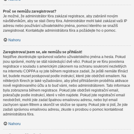
Proč se nemůžu zaregistrovat?
Je možné, že administrátor fóra zakázal registrace, aby zabránil novým
návštěvníkům, aby se stali členy fóra. Administrátor mohl také zakázat vaši IP
adresu nebo používání uživatelského jména, pomocí kterého se snažíš
zaregistrovat. Kontaktujte administrátora fóra a požádejte ho o pomoc.
Nahoru
Zaregistroval jsem se, ale nemůžu se přihlásit!
Nejdříve zkontrolujte správnost vašeho uživatelského jména a hesla. Pokud
jsou správné, mohly se stát následující dvě věci. Pokud je ve fóru povolena
registrace v souladu s americkým zákonem na ochranu soukromí nezletilých
na internetu COPPA a vy jste během registrace zadali, že ještě nemáte třináct
let, budete muset postupovat podle instrukcí, které jste obdrželi emailem. Na
některých fórech je také vyžadováno, aby před přihlášením proběhla aktivace
nově registrovaného účtu a to buď vámi, nebo administrátorem. Tato informace
byla zobrazena během registrace. Pokud jste obdrželi registrační email,
pokračujte podle instrukcí, které v něm najdete. Pokud jste registrační email
neobdrželi, mohli jste zadat špatnou emailovou adresu, nebo byl email
zachycen spam filtrem a skončil ve složce se spamy. Pokud jste si jistí, že jste
zadali správnou emailovou adresu, zkuste s prosbou o pomoc kontaktovat
administrátora fóra.
Nahoru