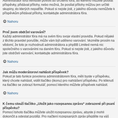
Administrátor fóra nemusel povolit do určitého fóra, do kterého můžete posílat
příspěvky, přidávat přílohy, nebo možná, že posílat přílohy můžou jen určité
skupiny, do kterých nepatříte. Pokud si nejste jisti, z jakého důvodu nemůžete k
příspěvkům přidávat přílohy, kontaktujte administrátora fóra.
Nahoru
Proč jsem obdržel varování?
Každý administrátor fóra má na svém fóru svoje vlastní pravidla. Pokud nějaké
z těchto pravidel porušíte, může vám být uděleno varování. Vezměte prosím na
vědomí, že toto je rozhodnutí administrátora a phpBB Limited nemá nic
společného s varováními na daném fóru. Pokud si nejste jisti, z jakého důvodu
jste obdrželi varování, kontaktujte administrátora fóra.
Nahoru
Jak můžu moderátorovi nahlásit příspěvek?
Pokud je tato funkce povolena administrátorem fóra, měli byste v příspěvku,
který chcete nahlásit, vidět tlačítko (ikonu) pro nahlášení příspěvku. Po kliknutí
na tlačítko se zobrazí formulář, pomocí kterého můžete příspěvek nahlásit.
Nahoru
K čemu slouží tlačítko „Uložit jako rozepsanou zprávu“ zobrazené při psaní
příspěvku?
Pomocí tohoto tlačítka můžete uložit rozepsanou zprávu, abyste ji mohli
dokončit a odeslat později. Pro načtení rozepsaných zpráv přejděte na váš