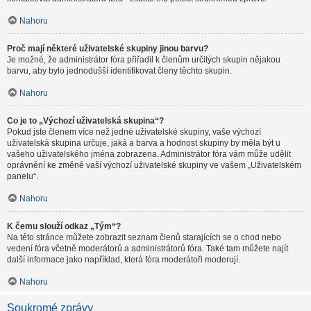
Nahoru
Proč mají některé uživatelské skupiny jinou barvu?
Je možné, že administrátor fóra přiřadil k členům určitých skupin nějakou
barvu, aby bylo jednodušší identifikovat členy těchto skupin.
Nahoru
Co je to „Výchozí uživatelská skupina“?
Pokud jste členem více než jedné uživatelské skupiny, vaše výchozí
uživatelská skupina určuje, jaká a barva a hodnost skupiny by měla být u
vašeho uživatelského jména zobrazena. Administrátor fóra vám může udělit
oprávnění ke změně vaší výchozí uživatelské skupiny ve vašem „Uživatelském
panelu“.
Nahoru
K čemu slouží odkaz „Tým“?
Na této stránce můžete zobrazit seznam členů starajících se o chod nebo
vedení fóra včetně moderátorů a administrátorů fóra. Také tam můžete najít
další informace jako například, která fóra moderátoři moderují.
Nahoru
Soukromé zprávy