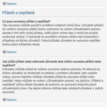
Nahoru
Přátelé a nepřátelé
Co jsou seznamy přátel a nepřátel?
Tyto seznamy můžete použít k rozdělení ostatních členů fóra. Uživatelé přidáni
do vašeho seznamu přátel budou zobrazeni ve vašem uživatelském panelu,
abyste k nim měli rychlý přístup, viděli jejich online stav a mohli jim posílat
soukromé zprávy. V závislosti na použitém vzhledu můžou být zvýrazněny i
příspěvky od těchto uživatelů. Pokud přidáte uživatele do seznamu nepřátel,
budou jejich příspěvky skryty.
Nahoru
Jak můžu přidat nebo odstranit uživatele do/z mého seznamu přátel nebo
nepřátel?
Uživatele můžete přidat do vašeho seznamu dvěma způsoby. Po kliknutí na
jméno uživatele se dostanete na stránku s profilem uživatele, kde najdete
odkaz, pomocí kterého můžete uživatele přidat do seznamu přátel nebo
nepřátel. Nebo můžete ve vašem „Uživatelském panelu“ na záložce „Přátelé a
nepřátelé“ přímo přidat uživatele do jednoho ze seznamů vložením jejich
uživatelských jmen. Na stejné stránce můžete také odstranit uživatele z vašich
seznamů.
Nahoru