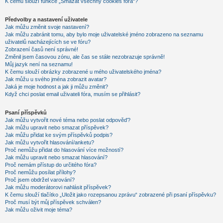
K čemu slouží funkce „Smazat všechny cookies fóra“?
Předvolby a nastavení uživatele
Jak můžu změnit svoje nastavení?
Jak můžu zabránit tomu, aby bylo moje uživatelské jméno zobrazeno na seznamu
uživatelů nacházejících se ve fóru?
Zobrazení časů není správné!
Změnil jsem časovou zónu, ale čas se stále nezobrazuje správně!
Můj jazyk není na seznamu!
K čemu slouží obrázky zobrazené u mého uživatelského jména?
Jak můžu u svého jména zobrazit avatar?
Jaká je moje hodnost a jak ji můžu změnit?
Když chci poslat email uživateli fóra, musím se přihlásit?
Psaní příspěvků
Jak můžu vytvořit nové téma nebo poslat odpověď?
Jak můžu upravit nebo smazat příspěvek?
Jak můžu přidat ke svým příspěvků podpis?
Jak můžu vytvořit hlasování/anketu?
Proč nemůžu přidat do hlasování více možností?
Jak můžu upravit nebo smazat hlasování?
Proč nemám přístup do určitého fóra?
Proč nemůžu posílat přílohy?
Proč jsem obdržel varování?
Jak můžu moderátorovi nahlásit příspěvek?
K čemu slouží tlačítko „Uložit jako rozepsanou zprávu“ zobrazené při psaní příspěvku?
Proč musí být můj příspěvek schválen?
Jak můžu oživit moje téma?