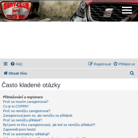
FAQ
Registrovat
Přihlásit se
H
Obsah fóra
l
Často kladené otázky
e
d
Přihlašování a registrace
Proč se musím zaregistrovat?
a
Co je to COPPA?
t
Proč se nemůžu zaregistrovat?
Zaregistroval jsem se, ale nemůžu se přihlásit!
Proč se nemůžu přihlásit?
Byl jsem ve fóru zaregistrovaný, ale teď se nemůžu přihlásit?!
Zapomněl jsem heslo!
Proč se automaticky odhlašuji?