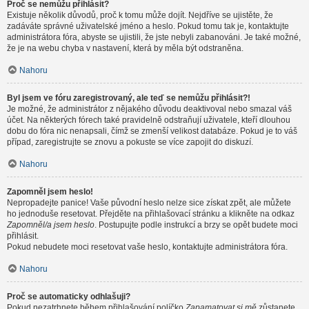
Proč se nemůžu přihlásit?
Existuje několik důvodů, proč k tomu může dojít. Nejdříve se ujistěte, že
zadáváte správné uživatelské jméno a heslo. Pokud tomu tak je, kontaktujte
administrátora fóra, abyste se ujistili, že jste nebyli zabanováni. Je také možné,
že je na webu chyba v nastavení, která by měla být odstraněna.
Nahoru
Byl jsem ve fóru zaregistrovaný, ale teď se nemůžu přihlásit?!
Je možné, že administrátor z nějakého důvodu deaktivoval nebo smazal váš
účet. Na některých fórech také pravidelně odstraňují uživatele, kteří dlouhou
dobu do fóra nic nenapsali, čímž se zmenší velikost databáze. Pokud je to váš
případ, zaregistrujte se znovu a pokuste se více zapojit do diskuzí.
Nahoru
Zapomněl jsem heslo!
Nepropadejte panice! Vaše původní heslo nelze sice získat zpět, ale můžete
ho jednoduše resetovat. Přejděte na přihlašovací stránku a klikněte na odkaz
Zapomněl/a jsem heslo
. Postupujte podle instrukcí a brzy se opět budete moci
přihlásit.
Pokud nebudete moci resetovat vaše heslo, kontaktujte administrátora fóra.
Nahoru
Proč se automaticky odhlašuji?
Pokud nezatrhnete během přihlašování políčko
Zapamatovat si mě
zůstanete