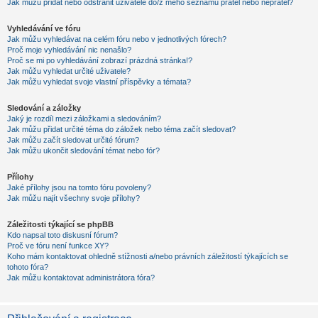
Jak můžu přidat nebo odstranit uživatele do/z mého seznamu přátel nebo nepřátel?
Vyhledávání ve fóru
Jak můžu vyhledávat na celém fóru nebo v jednotlivých fórech?
Proč moje vyhledávání nic nenašlo?
Proč se mi po vyhledávání zobrazí prázdná stránka!?
Jak můžu vyhledat určité uživatele?
Jak můžu vyhledat svoje vlastní příspěvky a témata?
Sledování a záložky
Jaký je rozdíl mezi záložkami a sledováním?
Jak můžu přidat určité téma do záložek nebo téma začít sledovat?
Jak můžu začít sledovat určité fórum?
Jak můžu ukončit sledování témat nebo fór?
Přílohy
Jaké přílohy jsou na tomto fóru povoleny?
Jak můžu najít všechny svoje přílohy?
Záležitosti týkající se phpBB
Kdo napsal toto diskusní fórum?
Proč ve fóru není funkce XY?
Koho mám kontaktovat ohledně stížnosti a/nebo právních záležitostí týkajících se
tohoto fóra?
Jak můžu kontaktovat administrátora fóra?