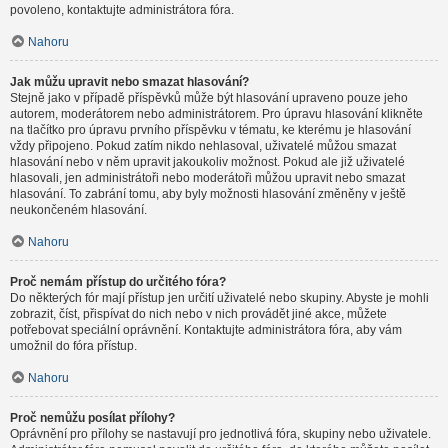
povoleno, kontaktujte administrátora fóra.
Nahoru
Jak můžu upravit nebo smazat hlasování?
Stejně jako v případě příspěvků může být hlasování upraveno pouze jeho
autorem, moderátorem nebo administrátorem. Pro úpravu hlasování klikněte
na tlačítko pro úpravu prvního příspěvku v tématu, ke kterému je hlasování
vždy připojeno. Pokud zatím nikdo nehlasoval, uživatelé můžou smazat
hlasování nebo v něm upravit jakoukoliv možnost. Pokud ale již uživatelé
hlasovali, jen administrátoři nebo moderátoři můžou upravit nebo smazat
hlasování. To zabrání tomu, aby byly možnosti hlasování změněny v ještě
neukončeném hlasování.
Nahoru
Proč nemám přístup do určitého fóra?
Do některých fór mají přístup jen určití uživatelé nebo skupiny. Abyste je mohli
zobrazit, číst, přispívat do nich nebo v nich provádět jiné akce, můžete
potřebovat speciální oprávnění. Kontaktujte administrátora fóra, aby vám
umožnil do fóra přístup.
Nahoru
Proč nemůžu posílat přílohy?
Oprávnění pro přílohy se nastavují pro jednotlivá fóra, skupiny nebo uživatele.