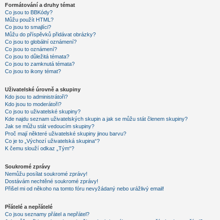
Formátování a druhy témat
Co jsou to BBKódy?
Můžu použít HTML?
Co jsou to smajlíci?
Můžu do příspěvků přidávat obrázky?
Co jsou to globální oznámení?
Co jsou to oznámení?
Co jsou to důležitá témata?
Co jsou to zamknutá témata?
Co jsou to ikony témat?
Uživatelské úrovně a skupiny
Kdo jsou to administrátoři?
Kdo jsou to moderátoři?
Co jsou to uživatelské skupiny?
Kde najdu seznam uživatelských skupin a jak se můžu stát členem skupiny?
Jak se můžu stát vedoucím skupiny?
Proč mají některé uživatelské skupiny jinou barvu?
Co je to „Výchozí uživatelská skupina“?
K čemu slouží odkaz „Tým“?
Soukromé zprávy
Nemůžu posílat soukromé zprávy!
Dostávám nechtěné soukromé zprávy!
Přišel mi od někoho na tomto fóru nevyžádaný nebo urážlivý email!
Přátelé a nepřátelé
Co jsou seznamy přátel a nepřátel?