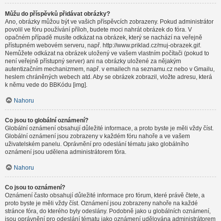
Můžu do příspěvků přidávat obrázky?
Ano, obrázky můžou být ve vašich příspěvcích zobrazeny. Pokud administrátor
povolil ve fóru používání příloh, budete moci nahrát obrázek do fóra. V
opačném případě musíte odkázat na obrázek, který se nachází na veřejně
přístupném webovém serveru, např. http://www.priklad.cz/muj-obrazek.gif.
Nemůžete odkázat na obrázek uložený ve vašem vlastním počítači (pokud to
není veřejně přístupný server) ani na obrázky uložené za nějakým
autentizačním mechanizmem, např. v emailech na seznamu.cz nebo v Gmailu,
heslem chráněných webech atd. Aby se obrázek zobrazil, vložte adresu, která
k němu vede do BBKódu [img].
Nahoru
Co jsou to globální oznámení?
Globální oznámení obsahují důležité informace, a proto byste je měli vždy číst.
Globální oznámení jsou zobrazeny v každém fóru nahoře a ve vašem
uživatelském panelu. Oprávnění pro odeslání tématu jako globálního
oznámení jsou udělena administrátorem fóra.
Nahoru
Co jsou to oznámení?
Oznámení často obsahují důležité informace pro fórum, které právě čtete, a
proto byste je měli vždy číst. Oznámení jsou zobrazeny nahoře na každé
stránce fóra, do kterého byly odeslány. Podobně jako u globálních oznámení,
jsou oprávnění pro odeslání tématu jako oznámení udělována administrátorem