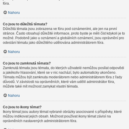
fóra.
Nahoru
Co jsou to důležitá témata?
Důležitá témata jsou zobrazena ve fóru pod oznámeními, ale jen na první
stránce. Často obsahují důležité informace, proto byste je měli číst kdykoli je to
možné. Podobně jako u oznámení a globálních oznámení, jsou oprávnění pro
odeslání tématu jako důležitého udělována administrátorem fóra.
Nahoru
Co jsou to zamknutá témata?
Zamknutá témata jsou témata, do kterých uživatelé nemůžou posílat odpovědi
a jakékoliv hlasování, které se v nic nachází, bylo automaticky ukončeno.
Témata můžou být zamknuta moderátorem nebo administrátorem fóra z řady
důvodů. V závislosti na oprávněních, které vám udělil administrátor fóra,
můžete také mít možnost zamykat vlastní témata.
Nahoru
Co jsou to ikony témat?
Ikony témat jsou autory témat vybrané obrázky asociované s příspěvky, které
můžou indikovat jejich obsah. Možnost používat ikony témat závisí na
oprávněních nastavených administrátorem fóra.