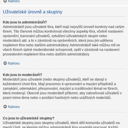
Nahoru
Uživatelské úrovně a skupiny
Kdo jsou to administrátoři?
Administrátoři jsou uživatelé fóra, kteří mají nejvyšší úroveň kontroly nad celým
fórem. Tito členové můžou kontrolovat všechny aspekty fóra, včetně nastavení
oprávnění, banování uživatelů, vytváření uživatelských skupin nebo
moderátorů atd. a to v závislosti na oprávněních, která jsou jim udělena
majitelem fóra nebo dalšími administrátory. Administrátoři také můžou mít ve
všech fórech úplné moderátorské schopnosti, opět v závislosti na nastavení
provedeném majitelem fóra nebo dalšími administrátory.
Nahoru
Kdo jsou to moderátoři?
Moderátoři jsou uživatelé (nebo skupiny uživatelů), kteří se starají o
každodenní chod fóra. Mají pravomoc k upravování a mazání příspěvků a
zamykání, odemykání, přesunování, mazání a rozdělování témat ve fórech,
která moderují. Obecně jsou moderátoři přítomni, aby zabraňovali uživatelů v
psaní mimo téma nebo v posílání hanlivých nebo urážlivých materiálů.
Nahoru
Co jsou to uživatelské skupiny?
Uživatelské skupiny jsou skupiny uživatelů, které dělí komunitu uživatelů na
menší části, se kterými můžou administrátoři fóra snadněji pracovat. Každý