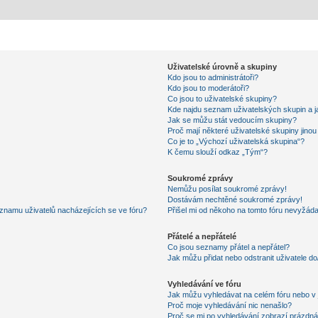
Uživatelské úrovně a skupiny
Kdo jsou to administrátoři?
Kdo jsou to moderátoři?
Co jsou to uživatelské skupiny?
Kde najdu seznam uživatelských skupin a j
Jak se můžu stát vedoucím skupiny?
Proč mají některé uživatelské skupiny jino
Co je to „Výchozí uživatelská skupina“?
K čemu slouží odkaz „Tým“?
Soukromé zprávy
Nemůžu posílat soukromé zprávy!
Dostávám nechtěné soukromé zprávy!
znamu uživatelů nacházejících se ve fóru?
Přišel mi od někoho na tomto fóru nevyžáda
Přátelé a nepřátelé
Co jsou seznamy přátel a nepřátel?
Jak můžu přidat nebo odstranit uživatele d
Vyhledávání ve fóru
Jak můžu vyhledávat na celém fóru nebo v 
Proč moje vyhledávání nic nenašlo?
Proč se mi po vyhledávání zobrazí prázdná