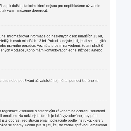
přístup k dalším funkcím, které nejsou pro nepřihlášené uživatele
 a tak vám ji můžeme doporučit.
lně shromažďovat informace od nezletilých osob mladších 13 let,
ých osob mladších 13 let. Pokud si nejste jisti, jestli se toto týká
 vašeho právního poradce. Vezměte prosím na vědomí, že ani phpBB
edených v otázce „Koho mám kontaktovat ohledně stížnosti a/nebo
P adresu nebo používání uživatelského jména, pomocí kterého se
lena registrace v souladu s americkým zákonem na ochranu soukromí
želi emailem. Na některých fórech je také vyžadováno, aby před
e obdrželi registrační email, pokračujte podle instrukcí, které v
žce se spamy. Pokud jste si jistí, že jste zadali správnou emailovou