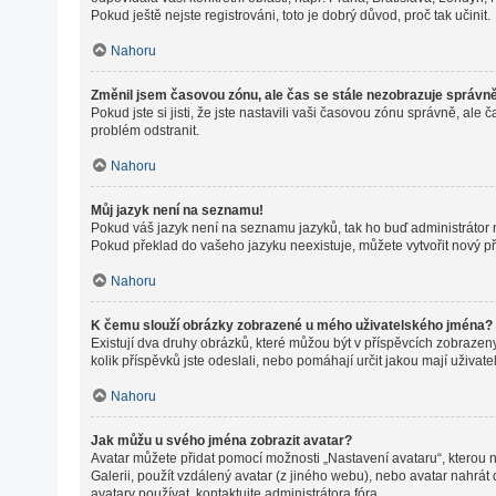
Pokud ještě nejste registrováni, toto je dobrý důvod, proč tak učinit.
Nahoru
Změnil jsem časovou zónu, ale čas se stále nezobrazuje správn
Pokud jste si jisti, že jste nastavili vaši časovou zónu správně, a
problém odstranit.
Nahoru
Můj jazyk není na seznamu!
Pokud váš jazyk není na seznamu jazyků, tak ho buď administrátor ne
Pokud překlad do vašeho jazyku neexistuje, můžete vytvořit nový p
Nahoru
K čemu slouží obrázky zobrazené u mého uživatelského jména?
Existují dva druhy obrázků, které můžou být v příspěvcích zobrazeny
kolik příspěvků jste odeslali, nebo pomáhají určit jakou mají uživat
Nahoru
Jak můžu u svého jména zobrazit avatar?
Avatar můžete přidat pomocí možnosti „Nastavení avataru“, kterou na
Galerii, použít vzdálený avatar (z jiného webu), nebo avatar nahrát 
avatary používat, kontaktujte administrátora fóra.