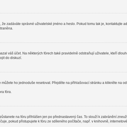
, že zadáváte správné uživatelské jméno a heslo. Pokud tomu tak je, kontaktujte admi
straněna.
al váš účet. Na některých fórech také pravidelně odstraňují uživatele, kteří dlouh
jit do diskuzí.
e můžete ho jednoduše resetovat. Přejděte na přihlašovací stránku a klikněte na o
ra fóra.
zůstanete na fóru přihlášen jen po přednastavený čas. To slouží k zabránění zneužit
čuje, pokud přistupujete k fóru ze sdíleného počítače, např. v knihovně, interneto