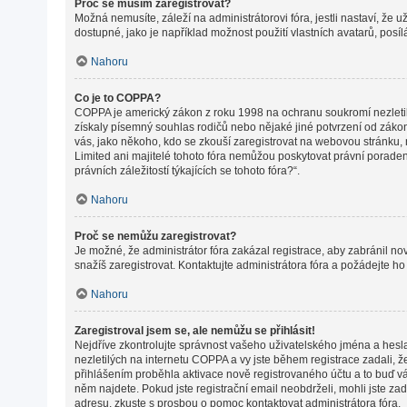
Proč se musím zaregistrovat?
Možná nemusíte, záleží na administrátorovi fóra, jestli nastaví, že 
dostupné, jako je například možnost použití vlastních avatarů, posí
Nahoru
Co je to COPPA?
COPPA je americký zákon z roku 1998 na ochranu soukromí nezletil
získaly písemný souhlas rodičů nebo nějaké jiné potvrzení od zákonné
vás, jako někoho, kdo se zkouší zaregistrovat na webovou stránku,
Limited ani majitelé tohoto fóra nemůžou poskytovat právní porade
právních záležitostí týkajících se tohoto fóra?“.
Nahoru
Proč se nemůžu zaregistrovat?
Je možné, že administrátor fóra zakázal registrace, aby zabránil n
snažíš zaregistrovat. Kontaktujte administrátora fóra a požádejte h
Nahoru
Zaregistroval jsem se, ale nemůžu se přihlásit!
Nejdříve zkontrolujte správnost vašeho uživatelského jména a hesl
nezletilých na internetu COPPA a vy jste během registrace zadali, ž
přihlášením proběhla aktivace nově registrovaného účtu a to buď vám
něm najdete. Pokud jste registrační email neobdrželi, mohli jste za
adresu, zkuste s prosbou o pomoc kontaktovat administrátora fóra.