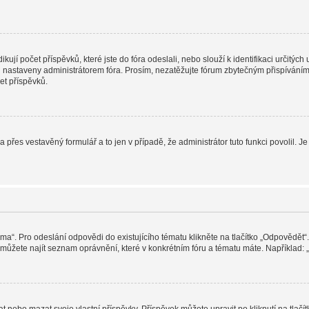
jí počet příspěvků, které jste do fóra odeslali, nebo slouží k identifikaci určitýc
nastaveny administrátorem fóra. Prosím, nezatěžujte fórum zbytečným přispíváním j
et příspěvků.
a přes vestavěný formulář a to jen v případě, že administrátor tuto funkci povolil
éma“. Pro odeslání odpovědi do existujícího tématu klikněte na tlačítko „Odpovědět“.
ůžete najít seznam oprávnění, které v konkrétním fóru a tématu máte. Například: „M