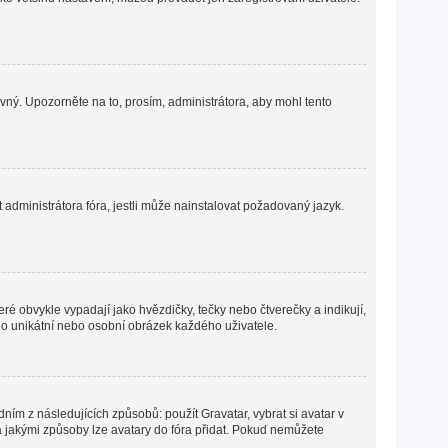
ávný. Upozorněte na to, prosím, administrátora, aby mohl tento
administrátora fóra, jestli může nainstalovat požadovaný jazyk.
ré obvykle vypadají jako hvězdičky, tečky nebo čtverečky a indikují,
ná o unikátní nebo osobní obrázek každého uživatele.
ním z následujících způsobů: použít Gravatar, vybrat si avatar v
o a jakými způsoby lze avatary do fóra přidat. Pokud nemůžete