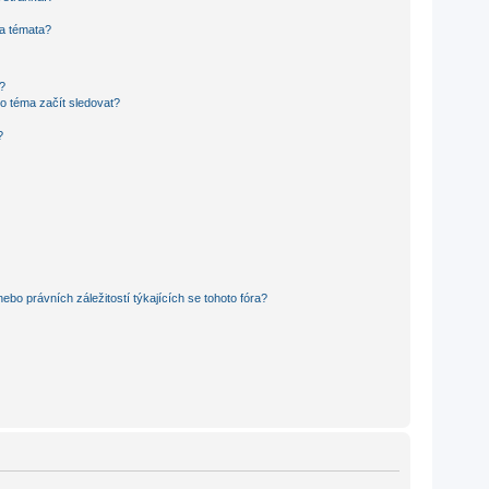
 a témata?
?
o téma začít sledovat?
?
bo právních záležitostí týkajících se tohoto fóra?