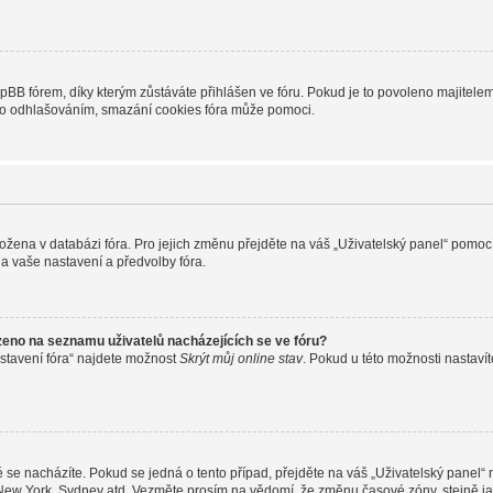
B fórem, díky kterým zůstáváte přihlášen ve fóru. Pokud je to povoleno majitelem 
nebo odhlašováním, smazání cookies fóra může pomoci.
uložena v databázi fóra. Pro jejich změnu přejděte na váš „Uživatelský panel“ pomoc
a vaše nastavení a předvolby fóra.
zeno na seznamu uživatelů nacházejících se ve fóru?
stavení fóra“ najdete možnost
Skrýt můj online stav
. Pokud u této možnosti nastavít
 se nacházíte. Pokud se jedná o tento případ, přejděte na váš „Uživatelský panel“
, New York, Sydney atd. Vezměte prosím na vědomí, že změnu časové zóny, stejně ja