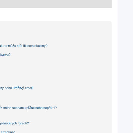
ak se můžu stát členem skupiny?
u barvu?
ný nebo urážlivý email!
o/z mého seznamu přátel nebo nepřátel?
jednotlivých fórech?
 stránka!?