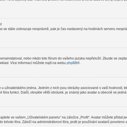
ě!
le čas se stále zobrazuje nesprávně, pak je čas nastavený na hodinách serveru nespr
nainstaloval, nebo nikdo toto fórum do vašeho jazyka nepřeložil. Zkuste se zeptat 
řeklad. Více informací můžete najít na webu
phpBB
®.
 u uživatelského jména. Jedním z nich jsou obrázky asociované s vaší hodností, kte
elé fóra funkci. Další, obvykle větší obrázek, je známý jako avatar a obecně se jed
jdete ve vašem „Uživatelském panelu“ na záložce „Profil“. Avatar můžete přidat jed
do tohoto fóra. Záleží na administrátorovi fóra, jestli je používání avatarů povolen