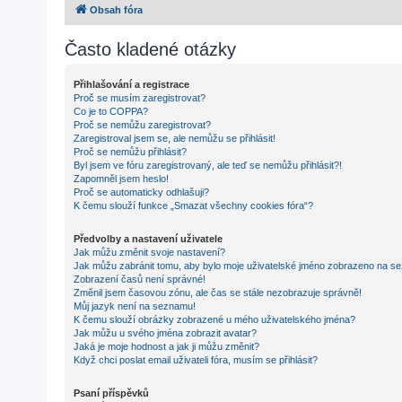
Obsah fóra
Často kladené otázky
Přihlašování a registrace
Proč se musím zaregistrovat?
Co je to COPPA?
Proč se nemůžu zaregistrovat?
Zaregistroval jsem se, ale nemůžu se přihlásit!
Proč se nemůžu přihlásit?
Byl jsem ve fóru zaregistrovaný, ale teď se nemůžu přihlásit?!
Zapomněl jsem heslo!
Proč se automaticky odhlašuji?
K čemu slouží funkce „Smazat všechny cookies fóra“?
Předvolby a nastavení uživatele
Jak můžu změnit svoje nastavení?
Jak můžu zabránit tomu, aby bylo moje uživatelské jméno zobrazeno na se
Zobrazení časů není správné!
Změnil jsem časovou zónu, ale čas se stále nezobrazuje správně!
Můj jazyk není na seznamu!
K čemu slouží obrázky zobrazené u mého uživatelského jména?
Jak můžu u svého jména zobrazit avatar?
Jaká je moje hodnost a jak ji můžu změnit?
Když chci poslat email uživateli fóra, musím se přihlásit?
Psaní příspěvků