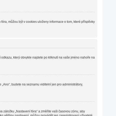
fóra, můžou být v cookies uloženy informace o tom, které příspěvky
í odkazu, který obvykle najdete po kliknutí na vaše jméno nahoře na
e „Ano“, budete na seznamu viditelní jen pro administrátory,
 na záložku „Nastavení fóra“ a změňte vaši časovou zónu, aby
ko většinu nastavení, můžou provádět jen zaregistrovaní uživatelé.