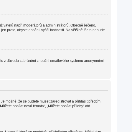
h uživatelů např. moderátorů a administrátorů. Obecně řečeno,
en proto, abyste dosáhli vyšší hodnosti. Na většině fór to nebude
. Je to z důvodu zabránění zneužití emailového systému anonymními
 Je možné, že se budete muset zaregistrovat a přihlásit předtím,
ůžete posílat nová témata“, „Můžete posílat přílohy“ atd.