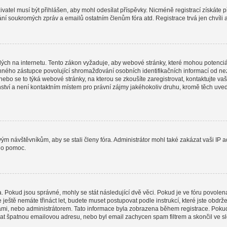
uživatel musí být přihlášen, aby mohl odesílat příspěvky. Nicméně registrací získáte 
lání soukromých zpráv a emailů ostatním členům fóra atd. Registrace trvá jen chvíli
ých na internetu. Tento zákon vyžaduje, aby webové stránky, které mohou potenciá
ho zástupce povolující shromažďování osobních identifikačních informací od nezletil
 nebo se to týká webové stránky, na kterou se zkoušíte zaregistrovat, kontaktujte
nství a není kontaktním místem pro právní zájmy jakéhokoliv druhu, kromě těch uv
ovým návštěvníkům, aby se stali členy fóra. Administrátor mohl také zakázat vaši I
o o pomoc.
a. Pokud jsou správné, mohly se stát následující dvě věci. Pokud je ve fóru povo
e ještě nemáte třináct let, budete muset postupovat podle instrukcí, které jste obdr
i, nebo administrátorem. Tato informace byla zobrazena během registrace. Pokud jst
dat špatnou emailovou adresu, nebo byl email zachycen spam filtrem a skončil ve slo