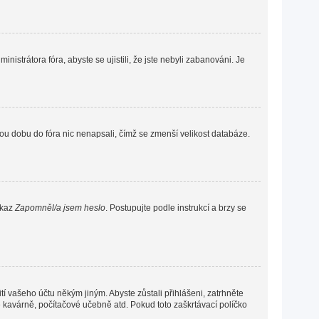
nistrátora fóra, abyste se ujistili, že jste nebyli zabanováni. Je
ou dobu do fóra nic nenapsali, čímž se zmenší velikost databáze.
dkaz
Zapomněl/a jsem heslo
. Postupujte podle instrukcí a brzy se
í vašeho účtu někým jiným. Abyste zůstali přihlášeni, zatrhněte
vé kavárně, počítačové učebně atd. Pokud toto zaškrtávací políčko