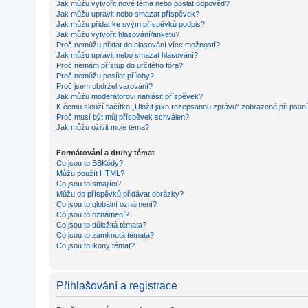
Jak můžu vytvořit nové téma nebo poslat odpověď?
Jak můžu upravit nebo smazat příspěvek?
Jak můžu přidat ke svým příspěvků podpis?
Jak můžu vytvořit hlasování/anketu?
Proč nemůžu přidat do hlasování více možností?
Jak můžu upravit nebo smazat hlasování?
Proč nemám přístup do určitého fóra?
Proč nemůžu posílat přílohy?
Proč jsem obdržel varování?
Jak můžu moderátorovi nahlásit příspěvek?
K čemu slouží tlačítko „Uložit jako rozepsanou zprávu“ zobrazené při psan
Proč musí být můj příspěvek schválen?
Jak můžu oživit moje téma?
Formátování a druhy témat
Co jsou to BBKódy?
Můžu použít HTML?
Co jsou to smajlíci?
Můžu do příspěvků přidávat obrázky?
Co jsou to globální oznámení?
Co jsou to oznámení?
Co jsou to důležitá témata?
Co jsou to zamknutá témata?
Co jsou to ikony témat?
Přihlašování a registrace