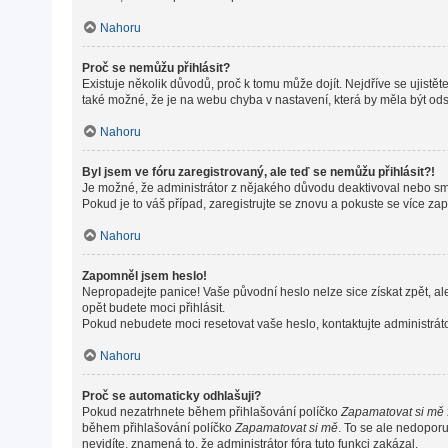
Nahoru
Proč se nemůžu přihlásit?
Existuje několik důvodů, proč k tomu může dojít. Nejdříve se ujistěte
také možné, že je na webu chyba v nastavení, která by měla být od
Nahoru
Byl jsem ve fóru zaregistrovaný, ale teď se nemůžu přihlásit?!
Je možné, že administrátor z nějakého důvodu deaktivoval nebo smaz
Pokud je to váš případ, zaregistrujte se znovu a pokuste se více zapo
Nahoru
Zapomněl jsem heslo!
Nepropadejte panice! Vaše původní heslo nelze sice získat zpět, al
opět budete moci přihlásit.
Pokud nebudete moci resetovat vaše heslo, kontaktujte administráto
Nahoru
Proč se automaticky odhlašuji?
Pokud nezatrhnete během přihlašování políčko
Zapamatovat si mě
během přihlašování políčko
Zapamatovat si mě
. To se ale nedoporu
nevidíte, znamená to, že administrátor fóra tuto funkci zakázal.