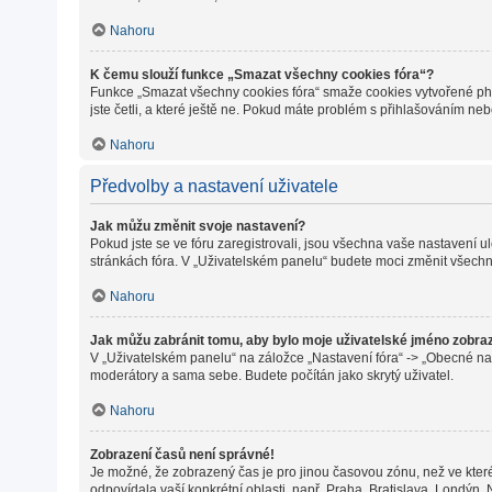
Nahoru
K čemu slouží funkce „Smazat všechny cookies fóra“?
Funkce „Smazat všechny cookies fóra“ smaže cookies vytvořené phpB
jste četli, a které ještě ne. Pokud máte problém s přihlašováním 
Nahoru
Předvolby a nastavení uživatele
Jak můžu změnit svoje nastavení?
Pokud jste se ve fóru zaregistrovali, jsou všechna vaše nastavení 
stránkách fóra. V „Uživatelském panelu“ budete moci změnit všechn
Nahoru
Jak můžu zabránit tomu, aby bylo moje uživatelské jméno zobra
V „Uživatelském panelu“ na záložce „Nastavení fóra“ -> „Obecné na
moderátory a sama sebe. Budete počítán jako skrytý uživatel.
Nahoru
Zobrazení časů není správné!
Je možné, že zobrazený čas je pro jinou časovou zónu, než ve které
odpovídala vaší konkrétní oblasti, např. Praha, Bratislava, Londýn