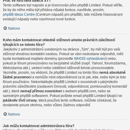
Proč ve fóru není funkce XY?
Tento software byl napsán a je licencován přes phpBB Limited. Pokud věříte,
že by do něho měla být přidána nějaká funkce, navštivte, prosím,
phpBB Ideas Centre
(Centrum nápadů pro phpBB), kde můžete hlasovat pro
existující nápady nebo navrhnout nové funkce.
Nahoru
Koho mám kontaktovat ohledně stížnosti a/nebo právních záležitostí
týkajících se tohoto fóra?
Jakýkoliv z administrátorů uvedených na stránce „Tým“, by měl být pro vaši
stížnost vhodnou kontaktní osobou. Pokud se vám nedostane odpovědi, měli
byste kontaktovat majitele domény (proveďte
WHOIS vyhledávání
) nebo,
pokud je fórum provozováno na bezplatné službě (např. Yahoo!, forumzdarma,
Webzdarma atd.), vedení nebo oddělení stížností tohoto provozovatele.
Vezměte, prosím, na vědomí, že phpBB Limited na tomto fóru
nemá absolutně
žádné pravomoci
a nemůže nést odpovědnost za to jak, kde, nebo kým je toto
fórum používáno. Nekontaktujte phpBB Limited v souvislosti s jakýmikoliv
právními záležitostmi (zastavení činnosti, odpovědnost, pomlouvačný komentář
atd.), které
nemají přímou souvislost
s webem phpBB.com, nebo se
samotným phpBB softwarem. Pokud pošlete email phpBB Limited týkající se
jakákoliv třetí strany
, která používá tento software, můžete očekávat, že
dostanete pouze strohou, nebo vůbec žádnou odpověď.
Nahoru
Jak můžu kontaktovat administrátora fóra?