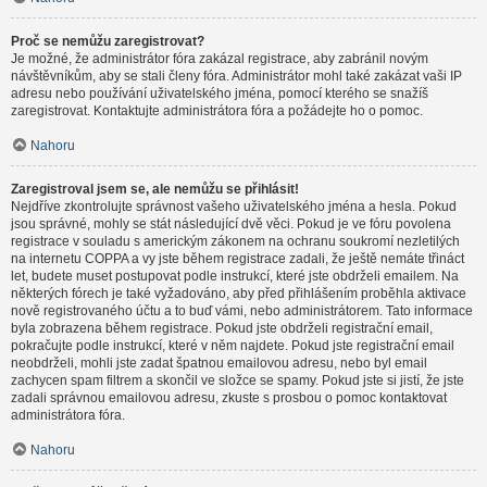
Proč se nemůžu zaregistrovat?
Je možné, že administrátor fóra zakázal registrace, aby zabránil novým
návštěvníkům, aby se stali členy fóra. Administrátor mohl také zakázat vaši IP
adresu nebo používání uživatelského jména, pomocí kterého se snažíš
zaregistrovat. Kontaktujte administrátora fóra a požádejte ho o pomoc.
Nahoru
Zaregistroval jsem se, ale nemůžu se přihlásit!
Nejdříve zkontrolujte správnost vašeho uživatelského jména a hesla. Pokud
jsou správné, mohly se stát následující dvě věci. Pokud je ve fóru povolena
registrace v souladu s americkým zákonem na ochranu soukromí nezletilých
na internetu COPPA a vy jste během registrace zadali, že ještě nemáte třináct
let, budete muset postupovat podle instrukcí, které jste obdrželi emailem. Na
některých fórech je také vyžadováno, aby před přihlášením proběhla aktivace
nově registrovaného účtu a to buď vámi, nebo administrátorem. Tato informace
byla zobrazena během registrace. Pokud jste obdrželi registrační email,
pokračujte podle instrukcí, které v něm najdete. Pokud jste registrační email
neobdrželi, mohli jste zadat špatnou emailovou adresu, nebo byl email
zachycen spam filtrem a skončil ve složce se spamy. Pokud jste si jistí, že jste
zadali správnou emailovou adresu, zkuste s prosbou o pomoc kontaktovat
administrátora fóra.
Nahoru