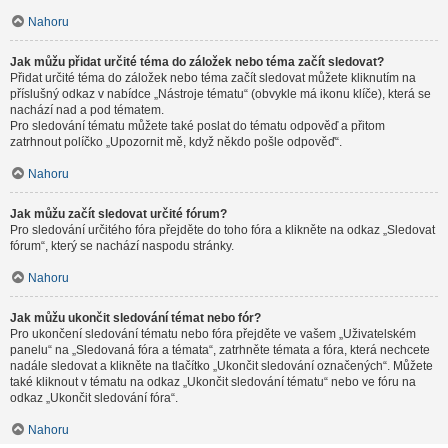
Nahoru
Jak můžu přidat určité téma do záložek nebo téma začít sledovat?
Přidat určité téma do záložek nebo téma začít sledovat můžete kliknutím na
příslušný odkaz v nabídce „Nástroje tématu“ (obvykle má ikonu klíče), která se
nachází nad a pod tématem.
Pro sledování tématu můžete také poslat do tématu odpověď a přitom
zatrhnout políčko „Upozornit mě, když někdo pošle odpověď“.
Nahoru
Jak můžu začít sledovat určité fórum?
Pro sledování určitého fóra přejděte do toho fóra a klikněte na odkaz „Sledovat
fórum“, který se nachází naspodu stránky.
Nahoru
Jak můžu ukončit sledování témat nebo fór?
Pro ukončení sledování tématu nebo fóra přejděte ve vašem „Uživatelském
panelu“ na „Sledovaná fóra a témata“, zatrhněte témata a fóra, která nechcete
nadále sledovat a klikněte na tlačítko „Ukončit sledování označených“. Můžete
také kliknout v tématu na odkaz „Ukončit sledování tématu“ nebo ve fóru na
odkaz „Ukončit sledování fóra“.
Nahoru