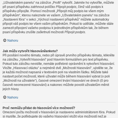
„Uživatelském panelu“ na záložce „Profil“ vytvořit. Jakmile ho vytvoříte, můžete
při psaní příspěvku zatrhnout políčko
Připojit podpis
, čímž váš podpis k
příspěvku připojíte. Pomocí možnosti „Připojit můj podpis ke všem mým
příspěvkům“, kterou naleznete ve vašem „Uživatelském panelu“ na záložce
„Nastavení fóra“ v sekci „Výchozí nastavení příspěvků“ můžete automaticky
připojit váš podpis ke všem vašim příspěvkům. Pokud to uděláte, můžete stále
zamezit připojení vašeho podpisu k jednotlivým příspěvkům tak, že během
psaní příspěvku zrušíte zaškrtnutí možnosti
Připojit podpis
.
Nahoru
Jak můžu vytvořit hlasování/anketu?
Při posílání nového tématu, nebo při úpravě prvního příspěvku tématu, klikněte
na záložku „Vytvořit hlasování“ pod hlavním formulářem pro text příspěvku.
Pokud tuto záložku nevidíte, nemáte potřebné oprávnění k vytvoření hlasování.
Vložte „Hlasovací otázku“ a nejméně dvě „Možnosti hlasování“, ujistěte se, že
je každá možnost napsaná v textovém poli na vlastním řádku. Můžete také
nastavit počet možností, které uživatel může během hlasování vybrat (v poli
„Možností na uživatele“), časové omezení trvání hlasování ve dnech (0 pro
časově neomezené hlasování) a nakonec můžete povolit uživatelům měnit
jejich hlasy.
Nahoru
Proč nemůžu přidat do hlasování více možností?
Omezení počtu možností v hlasování je nastaveno administrátorem fóra. Pokud
si myslíte, že potřebujete do vašeho hlasování vložit více možností než je