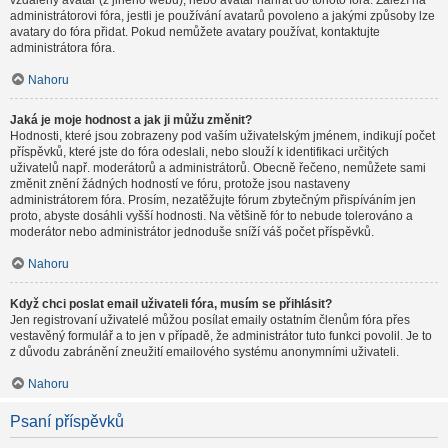
vzdálený avatar (z jiného webu), nebo avatar nahrát do tohoto fóra. Záleží na
administrátorovi fóra, jestli je používání avatarů povoleno a jakými způsoby lze
avatary do fóra přidat. Pokud nemůžete avatary používat, kontaktujte
administrátora fóra.
Nahoru
Jaká je moje hodnost a jak ji můžu změnit?
Hodnosti, které jsou zobrazeny pod vaším uživatelským jménem, indikují počet
příspěvků, které jste do fóra odeslali, nebo slouží k identifikaci určitých
uživatelů např. moderátorů a administrátorů. Obecně řečeno, nemůžete sami
změnit znění žádných hodností ve fóru, protože jsou nastaveny
administrátorem fóra. Prosím, nezatěžujte fórum zbytečným přispíváním jen
proto, abyste dosáhli vyšší hodnosti. Na většině fór to nebude tolerováno a
moderátor nebo administrátor jednoduše sníží váš počet příspěvků.
Nahoru
Když chci poslat email uživateli fóra, musím se přihlásit?
Jen registrovaní uživatelé můžou posílat emaily ostatním členům fóra přes
vestavěný formulář a to jen v případě, že administrátor tuto funkci povolil. Je to
z důvodu zabránění zneužití emailového systému anonymními uživateli.
Nahoru
Psaní příspěvků