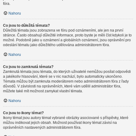
fóra.
Nahoru
Co jsou to důležitá témata?
Důležitá témata jsou zobrazena ve fóru pod oznámeními, ale jen na první
stránce. Často obsahují důležité informace, proto byste je měli číst kdykoli je to
možné. Podobně jako u oznámení a globálních oznámení, jsou oprávnění pro
odeslání tématu jako důležitého udělována administrátorem fóra.
Nahoru
Co jsou to zamknutá témata?
Zamknutá témata jsou témata, do kterých uživatelé nemůžou posílat odpovědi
a jakékoliv hlasování, které se v nic nachází, bylo automaticky ukončeno.
Témata můžou být zamknuta moderátorem nebo administrátorem fóra z řady
důvodů. V závislosti na oprávněních, které vám udělil administrátor fóra,
můžete také mít možnost zamykat vlastní témata.
Nahoru
Co jsou to ikony témat?
Ikony témat jsou autory témat vybrané obrázky asociované s příspěvky, které
můžou indikovat jejich obsah. Možnost používat ikony témat závisí na
oprávněních nastavených administrátorem fóra.