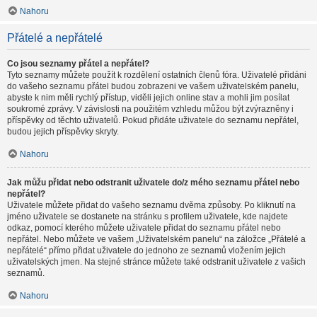
Nahoru
Přátelé a nepřátelé
Co jsou seznamy přátel a nepřátel?
Tyto seznamy můžete použít k rozdělení ostatních členů fóra. Uživatelé přidáni
do vašeho seznamu přátel budou zobrazeni ve vašem uživatelském panelu,
abyste k nim měli rychlý přístup, viděli jejich online stav a mohli jim posílat
soukromé zprávy. V závislosti na použitém vzhledu můžou být zvýrazněny i
příspěvky od těchto uživatelů. Pokud přidáte uživatele do seznamu nepřátel,
budou jejich příspěvky skryty.
Nahoru
Jak můžu přidat nebo odstranit uživatele do/z mého seznamu přátel nebo
nepřátel?
Uživatele můžete přidat do vašeho seznamu dvěma způsoby. Po kliknutí na
jméno uživatele se dostanete na stránku s profilem uživatele, kde najdete
odkaz, pomocí kterého můžete uživatele přidat do seznamu přátel nebo
nepřátel. Nebo můžete ve vašem „Uživatelském panelu“ na záložce „Přátelé a
nepřátelé“ přímo přidat uživatele do jednoho ze seznamů vložením jejich
uživatelských jmen. Na stejné stránce můžete také odstranit uživatele z vašich
seznamů.
Nahoru