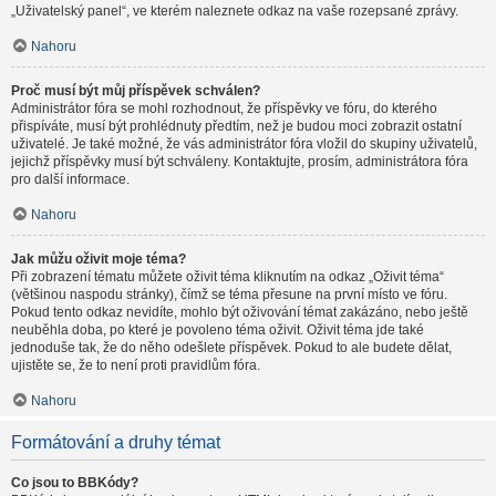
„Uživatelský panel“, ve kterém naleznete odkaz na vaše rozepsané zprávy.
Nahoru
Proč musí být můj příspěvek schválen?
Administrátor fóra se mohl rozhodnout, že příspěvky ve fóru, do kterého
přispíváte, musí být prohlédnuty předtím, než je budou moci zobrazit ostatní
uživatelé. Je také možné, že vás administrátor fóra vložil do skupiny uživatelů,
jejichž příspěvky musí být schváleny. Kontaktujte, prosím, administrátora fóra
pro další informace.
Nahoru
Jak můžu oživit moje téma?
Při zobrazení tématu můžete oživit téma kliknutím na odkaz „Oživit téma“
(většinou naspodu stránky), čímž se téma přesune na první místo ve fóru.
Pokud tento odkaz nevidíte, mohlo být oživování témat zakázáno, nebo ještě
neuběhla doba, po které je povoleno téma oživit. Oživit téma jde také
jednoduše tak, že do něho odešlete příspěvek. Pokud to ale budete dělat,
ujistěte se, že to není proti pravidlům fóra.
Nahoru
Formátování a druhy témat
Co jsou to BBKódy?