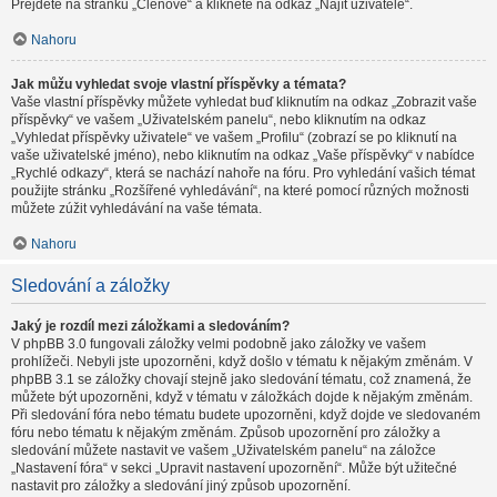
Přejděte na stránku „Členové“ a klikněte na odkaz „Najít uživatele“.
Nahoru
Jak můžu vyhledat svoje vlastní příspěvky a témata?
Vaše vlastní příspěvky můžete vyhledat buď kliknutím na odkaz „Zobrazit vaše
příspěvky“ ve vašem „Uživatelském panelu“, nebo kliknutím na odkaz
„Vyhledat příspěvky uživatele“ ve vašem „Profilu“ (zobrazí se po kliknutí na
vaše uživatelské jméno), nebo kliknutím na odkaz „Vaše příspěvky“ v nabídce
„Rychlé odkazy“, která se nachází nahoře na fóru. Pro vyhledání vašich témat
použijte stránku „Rozšířené vyhledávání“, na které pomocí různých možnosti
můžete zúžit vyhledávání na vaše témata.
Nahoru
Sledování a záložky
Jaký je rozdíl mezi záložkami a sledováním?
V phpBB 3.0 fungovali záložky velmi podobně jako záložky ve vašem
prohlížeči. Nebyli jste upozorněni, když došlo v tématu k nějakým změnám. V
phpBB 3.1 se záložky chovají stejně jako sledování tématu, což znamená, že
můžete být upozorněni, když v tématu v záložkách dojde k nějakým změnám.
Při sledování fóra nebo tématu budete upozorněni, když dojde ve sledovaném
fóru nebo tématu k nějakým změnám. Způsob upozornění pro záložky a
sledování můžete nastavit ve vašem „Uživatelském panelu“ na záložce
„Nastavení fóra“ v sekci „Upravit nastavení upozornění“. Může být užitečné
nastavit pro záložky a sledování jiný způsob upozornění.