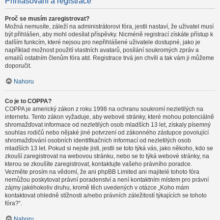
Přihlašování a registrace
Proč se musím zaregistrovat?
Možná nemusíte, záleží na administrátorovi fóra, jestli nastaví, že uživatel musí
být přihlášen, aby mohl odesílat příspěvky. Nicméně registrací získáte přístup k
dalším funkcím, které nejsou pro nepřihlášené uživatele dostupné, jako je
například možnost použití vlastních avatarů, posílání soukromých zpráv a
emailů ostatním členům fóra atd. Registrace trvá jen chvíli a tak vám ji můžeme
doporučit.
Nahoru
Co je to COPPA?
COPPA je americký zákon z roku 1998 na ochranu soukromí nezletilých na
internetu. Tento zákon vyžaduje, aby webové stránky, které mohou potenciálně
shromažďovat informace od nezletilých osob mladších 13 let, získaly písemný
souhlas rodičů nebo nějaké jiné potvrzení od zákonného zástupce povolující
shromažďování osobních identifikačních informací od nezletilých osob
mladších 13 let. Pokud si nejste jisti, jestli se toto týká vás, jako někoho, kdo se
zkouší zaregistrovat na webovou stránku, nebo se to týká webové stránky, na
kterou se zkoušíte zaregistrovat, kontaktujte vašeho právního poradce.
Vezměte prosím na vědomí, že ani phpBB Limited ani majitelé tohoto fóra
nemůžou poskytovat právní poradenství a není kontaktním místem pro právní
zájmy jakéhokoliv druhu, kromě těch uvedených v otázce „Koho mám
kontaktovat ohledně stížnosti a/nebo právních záležitostí týkajících se tohoto
fóra?“.
Nahoru