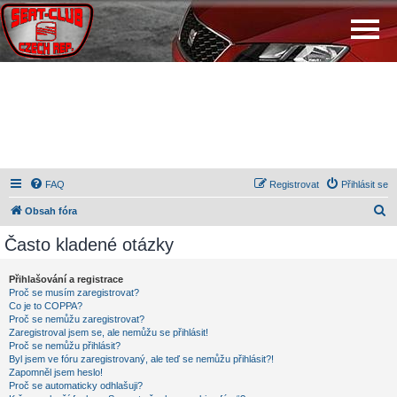
FAQ
Registrovat
Přihlásit se
H
Obsah fóra
l
Často kladené otázky
e
d
Přihlašování a registrace
Proč se musím zaregistrovat?
a
Co je to COPPA?
t
Proč se nemůžu zaregistrovat?
Zaregistroval jsem se, ale nemůžu se přihlásit!
Proč se nemůžu přihlásit?
Byl jsem ve fóru zaregistrovaný, ale teď se nemůžu přihlásit?!
Zapomněl jsem heslo!
Proč se automaticky odhlašuji?