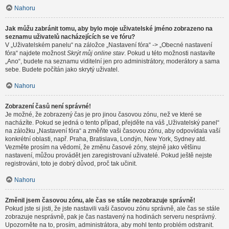
Nahoru
Jak můžu zabránit tomu, aby bylo moje uživatelské jméno zobrazeno na
seznamu uživatelů nacházejících se ve fóru?
V „Uživatelském panelu“ na záložce „Nastavení fóra“ -> „Obecné nastavení
fóra“ najdete možnost
Skrýt můj online stav
. Pokud u této možnosti nastavíte
„Ano“, budete na seznamu viditelní jen pro administrátory, moderátory a sama
sebe. Budete počítán jako skrytý uživatel.
Nahoru
Zobrazení časů není správné!
Je možné, že zobrazený čas je pro jinou časovou zónu, než ve které se
nacházíte. Pokud se jedná o tento případ, přejděte na váš „Uživatelský panel“
na záložku „Nastavení fóra“ a změňte vaši časovou zónu, aby odpovídala vaší
konkrétní oblasti, např. Praha, Bratislava, Londýn, New York, Sydney atd.
Vezměte prosím na vědomí, že změnu časové zóny, stejně jako většinu
nastavení, můžou provádět jen zaregistrovaní uživatelé. Pokud ještě nejste
registrováni, toto je dobrý důvod, proč tak učinit.
Nahoru
Změnil jsem časovou zónu, ale čas se stále nezobrazuje správně!
Pokud jste si jisti, že jste nastavili vaši časovou zónu správně, ale čas se stále
zobrazuje nesprávně, pak je čas nastavený na hodinách serveru nesprávný.
Upozorněte na to, prosím, administrátora, aby mohl tento problém odstranit.