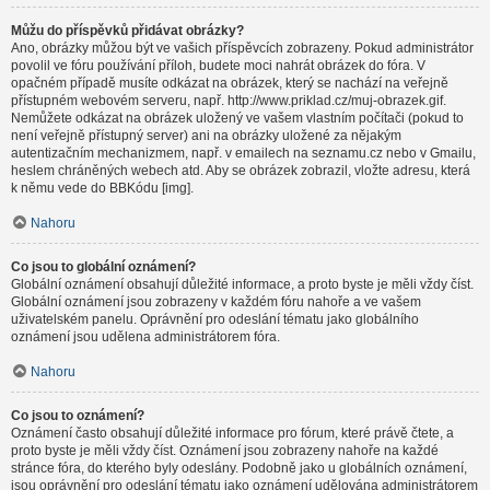
Můžu do příspěvků přidávat obrázky?
Ano, obrázky můžou být ve vašich příspěvcích zobrazeny. Pokud administrátor
povolil ve fóru používání příloh, budete moci nahrát obrázek do fóra. V
opačném případě musíte odkázat na obrázek, který se nachází na veřejně
přístupném webovém serveru, např. http://www.priklad.cz/muj-obrazek.gif.
Nemůžete odkázat na obrázek uložený ve vašem vlastním počítači (pokud to
není veřejně přístupný server) ani na obrázky uložené za nějakým
autentizačním mechanizmem, např. v emailech na seznamu.cz nebo v Gmailu,
heslem chráněných webech atd. Aby se obrázek zobrazil, vložte adresu, která
k němu vede do BBKódu [img].
Nahoru
Co jsou to globální oznámení?
Globální oznámení obsahují důležité informace, a proto byste je měli vždy číst.
Globální oznámení jsou zobrazeny v každém fóru nahoře a ve vašem
uživatelském panelu. Oprávnění pro odeslání tématu jako globálního
oznámení jsou udělena administrátorem fóra.
Nahoru
Co jsou to oznámení?
Oznámení často obsahují důležité informace pro fórum, které právě čtete, a
proto byste je měli vždy číst. Oznámení jsou zobrazeny nahoře na každé
stránce fóra, do kterého byly odeslány. Podobně jako u globálních oznámení,
jsou oprávnění pro odeslání tématu jako oznámení udělována administrátorem