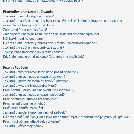
K čemu slouží funkce „Smazat všechny cookies fóra“?
Předvolby a nastavení uživatele
Jak můžu změnit svoje nastavení?
Jak můžu zabránit tomu, aby bylo moje uživatelské jméno zobrazeno na seznamu
uživatelů nacházejících se ve fóru?
Zobrazení časů není správné!
Změnil jsem časovou zónu, ale čas se stále nezobrazuje správně!
Můj jazyk není na seznamu!
K čemu slouží obrázky zobrazené u mého uživatelského jména?
Jak můžu u svého jména zobrazit avatar?
Jaká je moje hodnost a jak ji můžu změnit?
Když chci poslat email uživateli fóra, musím se přihlásit?
Psaní příspěvků
Jak můžu vytvořit nové téma nebo poslat odpověď?
Jak můžu upravit nebo smazat příspěvek?
Jak můžu přidat ke svým příspěvků podpis?
Jak můžu vytvořit hlasování/anketu?
Proč nemůžu přidat do hlasování více možností?
Jak můžu upravit nebo smazat hlasování?
Proč nemám přístup do určitého fóra?
Proč nemůžu posílat přílohy?
Proč jsem obdržel varování?
Jak můžu moderátorovi nahlásit příspěvek?
K čemu slouží tlačítko „Uložit jako rozepsanou zprávu“ zobrazené při psaní příspěvku?
Proč musí být můj příspěvek schválen?
Jak můžu oživit moje téma?