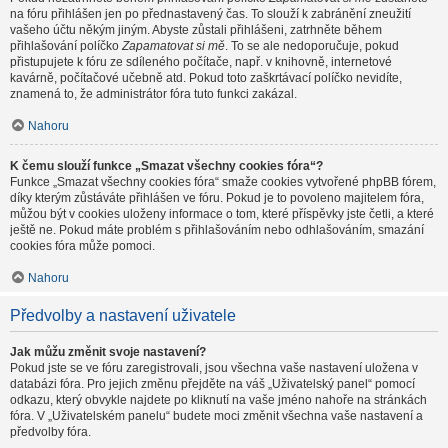
na fóru přihlášen jen po přednastavený čas. To slouží k zabránění zneužití
vašeho účtu někým jiným. Abyste zůstali přihlášeni, zatrhněte během
přihlašování políčko
Zapamatovat si mě
. To se ale nedoporučuje, pokud
přistupujete k fóru ze sdíleného počítače, např. v knihovně, internetové
kavárně, počítačové učebně atd. Pokud toto zaškrtávací políčko nevidíte,
znamená to, že administrátor fóra tuto funkci zakázal.
Nahoru
K čemu slouží funkce „Smazat všechny cookies fóra“?
Funkce „Smazat všechny cookies fóra“ smaže cookies vytvořené phpBB fórem,
díky kterým zůstáváte přihlášen ve fóru. Pokud je to povoleno majitelem fóra,
můžou být v cookies uloženy informace o tom, které příspěvky jste četli, a které
ještě ne. Pokud máte problém s přihlašováním nebo odhlašováním, smazání
cookies fóra může pomoci.
Nahoru
Předvolby a nastavení uživatele
Jak můžu změnit svoje nastavení?
Pokud jste se ve fóru zaregistrovali, jsou všechna vaše nastavení uložena v
databázi fóra. Pro jejich změnu přejděte na váš „Uživatelský panel“ pomocí
odkazu, který obvykle najdete po kliknutí na vaše jméno nahoře na stránkách
fóra. V „Uživatelském panelu“ budete moci změnit všechna vaše nastavení a
předvolby fóra.