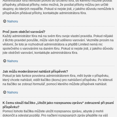
Administrátor fóra nemusel povolit do určitého fóra, do kterého můžete posílat
příspěvky, přidávat přílohy, nebo možná, že posílat přílohy můžou jen určité
skupiny, do kterých nepatříte. Pokud si nejste jisti, z jakého důvodu nemůžete k
příspěvkům přidávat přílohy, kontaktujte administrátora fóra.
Nahoru
Proč jsem obdržel varování?
Každý administrátor fóra má na svém fóru svoje vlastní pravidla. Pokud nějaké
z těchto pravidel porušíte, může vám být uděleno varování. Vezměte prosím na
vědomí, že toto je rozhodnutí administrátora a phpBB Limited nemá nic
společného s varováními na daném fóru. Pokud si nejste jisti, z jakého důvodu
jste obdrželi varování, kontaktujte administrátora fóra.
Nahoru
Jak můžu moderátorovi nahlásit příspěvek?
Pokud je tato funkce povolena administrátorem fóra, měli byste v příspěvku,
který chcete nahlásit, vidět tlačítko (ikonu) pro nahlášení příspěvku. Po kliknutí
na tlačítko se zobrazí formulář, pomocí kterého můžete příspěvek nahlásit.
Nahoru
K čemu slouží tlačítko „Uložit jako rozepsanou zprávu“ zobrazené při psaní
příspěvku?
Pomocí tohoto tlačítka můžete uložit rozepsanou zprávu, abyste ji mohli
dokončit a odeslat později. Pro načtení rozepsaných zpráv přejděte na váš