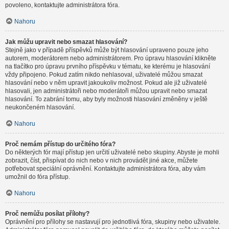
povoleno, kontaktujte administrátora fóra.
Nahoru
Jak můžu upravit nebo smazat hlasování?
Stejně jako v případě příspěvků může být hlasování upraveno pouze jeho
autorem, moderátorem nebo administrátorem. Pro úpravu hlasování klikněte
na tlačítko pro úpravu prvního příspěvku v tématu, ke kterému je hlasování
vždy připojeno. Pokud zatím nikdo nehlasoval, uživatelé můžou smazat
hlasování nebo v něm upravit jakoukoliv možnost. Pokud ale již uživatelé
hlasovali, jen administrátoři nebo moderátoři můžou upravit nebo smazat
hlasování. To zabrání tomu, aby byly možnosti hlasování změněny v ještě
neukončeném hlasování.
Nahoru
Proč nemám přístup do určitého fóra?
Do některých fór mají přístup jen určití uživatelé nebo skupiny. Abyste je mohli
zobrazit, číst, přispívat do nich nebo v nich provádět jiné akce, můžete
potřebovat speciální oprávnění. Kontaktujte administrátora fóra, aby vám
umožnil do fóra přístup.
Nahoru
Proč nemůžu posílat přílohy?
Oprávnění pro přílohy se nastavují pro jednotlivá fóra, skupiny nebo uživatele.