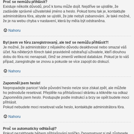
Proč se nemůžu přihlásit?
Existuje několik důvodů, proč k tomu může dojít. Nejdříve se ujistěte, že
zadáváte správné uživatelské jméno a heslo. Pokud tomu tak je, kontaktujte
administrátora fóra, abyste se ujistili, že jste nebyli zabanováni. Je také možné,
že je na webu chyba v nastavení, která by měla být odstraněna.
Nahoru
Byl jsem ve fóru zaregistrovaný, ale teď se nemůžu přihlásit?!
Je možné, že administrátor z nějakého důvodu deaktivoval nebo smazal váš
účet. Na některých fórech také pravidelně odstraňují uživatele, kteří dlouhou
dobu do fóra nic nenapsali, čímž se zmenší velikost databáze. Pokud je to váš
případ, zaregistrujte se znovu a pokuste se více zapojit do diskuzí.
Nahoru
Zapomněl jsem heslo!
Nepropadejte panice! Vaše původní heslo nelze sice získat zpět, ale můžete
ho jednoduše resetovat. Přejděte na přihlašovací stránku a klikněte na odkaz
Zapomněl/a jsem heslo
. Postupujte podle instrukcí a brzy se opět budete moci
přihlásit.
Pokud nebudete moci resetovat vaše heslo, kontaktujte administrátora fóra.
Nahoru
Proč se automaticky odhlašuji?
Pokud nezatrhnete během přihlašování políčko
Zapamatovat si mě
zůstanete