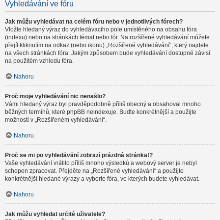
Vyhledávání ve fóru
Jak můžu vyhledávat na celém fóru nebo v jednotlivých fórech?
Vložte hledaný výraz do vyhledávacího pole umístěného na obsahu fóra
(indexu) nebo na stránkách témat nebo fór. Na rozšířené vyhledávání můžete
přejít kliknutím na odkaz (nebo ikonu) „Rozšířené vyhledávání“, který najdete
na všech stránkách fóra. Jakým způsobem bude vyhledávání dostupné závisí
na použitém vzhledu fóra.
Nahoru
Proč moje vyhledávání nic nenašlo?
Vámi hledaný výraz byl pravděpodobně příliš obecný a obsahoval mnoho
běžných termínů, které phpBB neindexuje. Buďte konkrétnější a použijte
možnosti v „Rozšířeném vyhledávání“.
Nahoru
Proč se mi po vyhledávání zobrazí prázdná stránka!?
Vaše vyhledávání vrátilo příliš mnoho výsledků a webový server je nebyl
schopen zpracovat. Přejděte na „Rozšířené vyhledávání“ a použijte
konkrétnější hledané výrazy a vyberte fóra, ve kterých budete vyhledávat.
Nahoru
Jak můžu vyhledat určité uživatele?