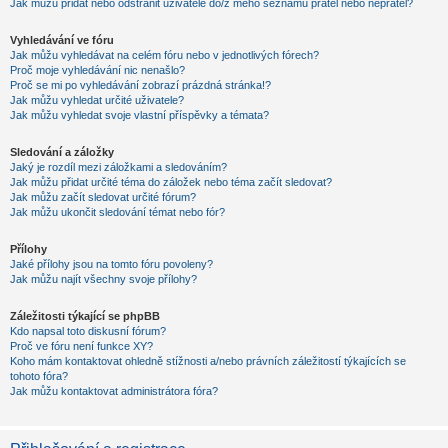
Jak můžu přidat nebo odstranit uživatele do/z mého seznamu přátel nebo nepřátel?
Vyhledávání ve fóru
Jak můžu vyhledávat na celém fóru nebo v jednotlivých fórech?
Proč moje vyhledávání nic nenašlo?
Proč se mi po vyhledávání zobrazí prázdná stránka!?
Jak můžu vyhledat určité uživatele?
Jak můžu vyhledat svoje vlastní příspěvky a témata?
Sledování a záložky
Jaký je rozdíl mezi záložkami a sledováním?
Jak můžu přidat určité téma do záložek nebo téma začít sledovat?
Jak můžu začít sledovat určité fórum?
Jak můžu ukončit sledování témat nebo fór?
Přílohy
Jaké přílohy jsou na tomto fóru povoleny?
Jak můžu najít všechny svoje přílohy?
Záležitosti týkající se phpBB
Kdo napsal toto diskusní fórum?
Proč ve fóru není funkce XY?
Koho mám kontaktovat ohledně stížnosti a/nebo právních záležitostí týkajících se
tohoto fóra?
Jak můžu kontaktovat administrátora fóra?