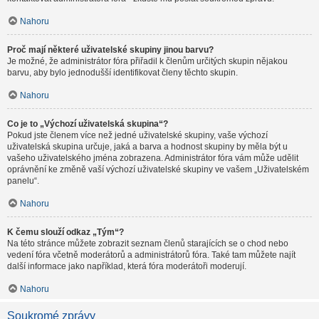
Nahoru
Proč mají některé uživatelské skupiny jinou barvu?
Je možné, že administrátor fóra přiřadil k členům určitých skupin nějakou
barvu, aby bylo jednodušší identifikovat členy těchto skupin.
Nahoru
Co je to „Výchozí uživatelská skupina“?
Pokud jste členem více než jedné uživatelské skupiny, vaše výchozí
uživatelská skupina určuje, jaká a barva a hodnost skupiny by měla být u
vašeho uživatelského jména zobrazena. Administrátor fóra vám může udělit
oprávnění ke změně vaší výchozí uživatelské skupiny ve vašem „Uživatelském
panelu“.
Nahoru
K čemu slouží odkaz „Tým“?
Na této stránce můžete zobrazit seznam členů starajících se o chod nebo
vedení fóra včetně moderátorů a administrátorů fóra. Také tam můžete najít
další informace jako například, která fóra moderátoři moderují.
Nahoru
Soukromé zprávy