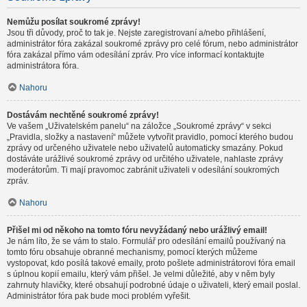
Nemůžu posílat soukromé zprávy!
Jsou tři důvody, proč to tak je. Nejste zaregistrovaní a/nebo přihlášení,
administrátor fóra zakázal soukromé zprávy pro celé fórum, nebo administrátor
fóra zakázal přímo vám odesílání zpráv. Pro více informací kontaktujte
administrátora fóra.
Nahoru
Dostávám nechtěné soukromé zprávy!
Ve vašem „Uživatelském panelu“ na záložce „Soukromé zprávy“ v sekci
„Pravidla, složky a nastavení“ můžete vytvořit pravidlo, pomocí kterého budou
zprávy od určeného uživatele nebo uživatelů automaticky smazány. Pokud
dostáváte urážlivé soukromé zprávy od určitého uživatele, nahlaste zprávy
moderátorům. Ti mají pravomoc zabránit uživateli v odesílání soukromých
zpráv.
Nahoru
Přišel mi od někoho na tomto fóru nevyžádaný nebo urážlivý email!
Je nám líto, že se vám to stalo. Formulář pro odesílání emailů používaný na
tomto fóru obsahuje obranné mechanismy, pomocí kterých můžeme
vystopovat, kdo posílá takové emaily, proto pošlete administrátorovi fóra email
s úplnou kopií emailu, který vám přišel. Je velmi důležité, aby v něm byly
zahrnuty hlavičky, které obsahují podrobné údaje o uživateli, který email poslal.
Administrátor fóra pak bude moci problém vyřešit.