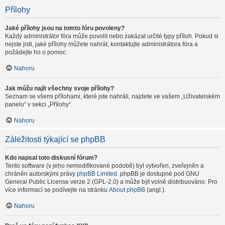
Přílohy
Jaké přílohy jsou na tomto fóru povoleny?
Každý administrátor fóra může povolit nebo zakázat určité typy příloh. Pokud si
nejste jisti, jaké přílohy můžete nahrát, kontaktujte administrátora fóra a
požádejte ho o pomoc.
Nahoru
Jak můžu najít všechny svoje přílohy?
Seznam se všemi přílohami, které jste nahráli, najdete ve vašem „Uživatelském
panelu“ v sekci „Přílohy“.
Nahoru
Záležitosti týkající se phpBB
Kdo napsal toto diskusní fórum?
Tento software (v jeho nemodifikované podobě) byl vytvořen, zveřejněn a
chráněn autorskými právy
phpBB Limited
. phpBB je dostupné pod GNU
General Public License verze 2 (GPL-2.0) a může být volně distribuováno. Pro
více informací se podívejte na stránku
About phpBB
(angl.).
Nahoru