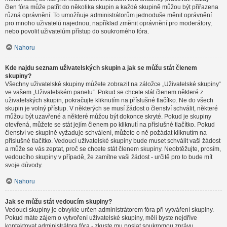
člen fóra může patřit do několika skupin a každé skupině můžou být přiřazena
různá oprávnění. To umožňuje administrátorům jednoduše měnit oprávnění
pro mnoho uživatelů najednou, například změnit oprávnění pro moderátory,
nebo povolit uživatelům přístup do soukromého fóra.
Nahoru
Kde najdu seznam uživatelských skupin a jak se můžu stát členem
skupiny?
Všechny uživatelské skupiny můžete zobrazit na záložce „Uživatelské skupiny“
ve vašem „Uživatelském panelu“. Pokud se chcete stát členem některé z
uživatelských skupin, pokračujte kliknutím na příslušné tlačítko. Ne do všech
skupin je volný přístup. V některých se musí žádost o členství schválit, některé
můžou být uzavřené a některé můžou být dokonce skryté. Pokud je skupiny
otevřená, můžete se stát jejím členem po kliknutí na příslušné tlačítko. Pokud
členství ve skupině vyžaduje schválení, můžete o ně požádat kliknutím na
příslušné tlačítko. Vedoucí uživatelské skupiny bude muset schválit vaši žádost
a může se vás zeptat, proč se chcete stát členem skupiny. Neobtěžujte, prosím,
vedoucího skupiny v případě, že zamítne vaši žádost - určitě pro to bude mít
svoje důvody.
Nahoru
Jak se můžu stát vedoucím skupiny?
Vedoucí skupiny je obvykle určen administrátorem fóra při vytváření skupiny.
Pokud máte zájem o vytvoření uživatelské skupiny, měli byste nejdříve
kontaktovat administrátora fóra - zkuste mu poslat soukromou zprávu.