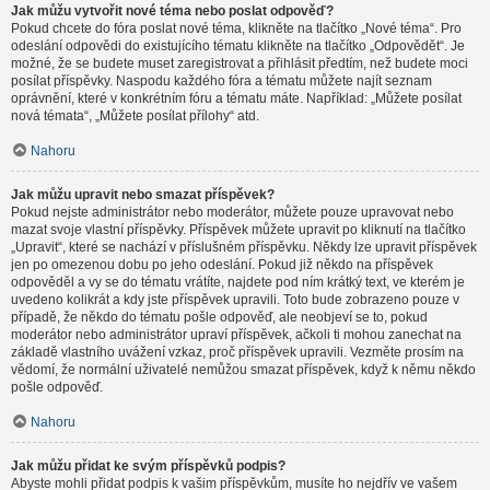
Jak můžu vytvořit nové téma nebo poslat odpověď?
Pokud chcete do fóra poslat nové téma, klikněte na tlačítko „Nové téma“. Pro
odeslání odpovědi do existujícího tématu klikněte na tlačítko „Odpovědět“. Je
možné, že se budete muset zaregistrovat a přihlásit předtím, než budete moci
posílat příspěvky. Naspodu každého fóra a tématu můžete najít seznam
oprávnění, které v konkrétním fóru a tématu máte. Například: „Můžete posílat
nová témata“, „Můžete posílat přílohy“ atd.
Nahoru
Jak můžu upravit nebo smazat příspěvek?
Pokud nejste administrátor nebo moderátor, můžete pouze upravovat nebo
mazat svoje vlastní příspěvky. Příspěvek můžete upravit po kliknutí na tlačítko
„Upravit“, které se nachází v příslušném příspěvku. Někdy lze upravit příspěvek
jen po omezenou dobu po jeho odeslání. Pokud již někdo na příspěvek
odpověděl a vy se do tématu vrátíte, najdete pod ním krátký text, ve kterém je
uvedeno kolikrát a kdy jste příspěvek upravili. Toto bude zobrazeno pouze v
případě, že někdo do tématu pošle odpověď, ale neobjeví se to, pokud
moderátor nebo administrátor upraví příspěvek, ačkoli ti mohou zanechat na
základě vlastního uvážení vzkaz, proč příspěvek upravili. Vezměte prosím na
vědomí, že normální uživatelé nemůžou smazat příspěvek, když k němu někdo
pošle odpověď.
Nahoru
Jak můžu přidat ke svým příspěvků podpis?
Abyste mohli přidat podpis k vašim příspěvkům, musíte ho nejdřív ve vašem