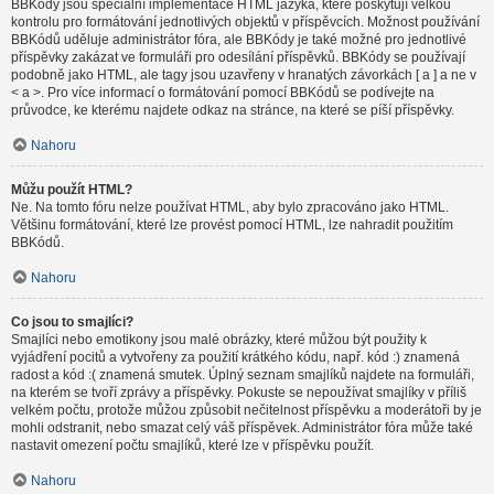
BBKódy jsou speciální implementace HTML jazyka, které poskytují velkou
kontrolu pro formátování jednotlivých objektů v příspěvcích. Možnost používání
BBKódů uděluje administrátor fóra, ale BBKódy je také možné pro jednotlivé
příspěvky zakázat ve formuláři pro odesílání příspěvků. BBKódy se používají
podobně jako HTML, ale tagy jsou uzavřeny v hranatých závorkách [ a ] a ne v
< a >. Pro více informací o formátování pomocí BBKódů se podívejte na
průvodce, ke kterému najdete odkaz na stránce, na které se píší příspěvky.
Nahoru
Můžu použít HTML?
Ne. Na tomto fóru nelze používat HTML, aby bylo zpracováno jako HTML.
Většinu formátování, které lze provést pomocí HTML, lze nahradit použitím
BBKódů.
Nahoru
Co jsou to smajlíci?
Smajlíci nebo emotikony jsou malé obrázky, které můžou být použity k
vyjádření pocitů a vytvořeny za použití krátkého kódu, např. kód :) znamená
radost a kód :( znamená smutek. Úplný seznam smajlíků najdete na formuláři,
na kterém se tvoří zprávy a příspěvky. Pokuste se nepoužívat smajlíky v příliš
velkém počtu, protože můžou způsobit nečitelnost příspěvku a moderátoři by je
mohli odstranit, nebo smazat celý váš příspěvek. Administrátor fóra může také
nastavit omezení počtu smajlíků, které lze v příspěvku použít.
Nahoru