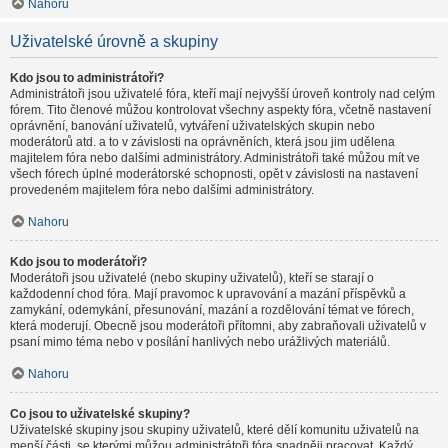
Nahoru
Uživatelské úrovně a skupiny
Kdo jsou to administrátoři?
Administrátoři jsou uživatelé fóra, kteří mají nejvyšší úroveň kontroly nad celým
fórem. Tito členové můžou kontrolovat všechny aspekty fóra, včetně nastavení
oprávnění, banování uživatelů, vytváření uživatelských skupin nebo
moderátorů atd. a to v závislosti na oprávněních, která jsou jim udělena
majitelem fóra nebo dalšími administrátory. Administrátoři také můžou mít ve
všech fórech úplné moderátorské schopnosti, opět v závislosti na nastavení
provedeném majitelem fóra nebo dalšími administrátory.
Nahoru
Kdo jsou to moderátoři?
Moderátoři jsou uživatelé (nebo skupiny uživatelů), kteří se starají o
každodenní chod fóra. Mají pravomoc k upravování a mazání příspěvků a
zamykání, odemykání, přesunování, mazání a rozdělování témat ve fórech,
která moderují. Obecně jsou moderátoři přítomni, aby zabraňovali uživatelů v
psaní mimo téma nebo v posílání hanlivých nebo urážlivých materiálů.
Nahoru
Co jsou to uživatelské skupiny?
Uživatelské skupiny jsou skupiny uživatelů, které dělí komunitu uživatelů na
menší části, se kterými můžou administrátoři fóra snadněji pracovat. Každý