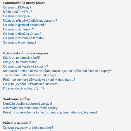
Formátování a druhy témat
Co jsou to BBKódy?
Můžu použít HTML?
Co jsou to smajlíci?
Můžu do příspěvků přidávat obrázky?
Co jsou to globální oznámení?
Co jsou to oznámení?
Co jsou to důležitá témata?
Co jsou to zamknutá témata?
Co jsou to ikony témat?
Uživatelské úrovně a skupiny
Kdo jsou to administrátoři?
Kdo jsou to moderátoři?
Co jsou to uživatelské skupiny?
Kde najdu seznam uživatelských skupin a jak se můžu stát členem skupiny?
Jak se můžu stát vedoucím skupiny?
Proč mají některé uživatelské skupiny jinou barvu?
Co je to „Výchozí uživatelská skupina“?
K čemu slouží odkaz „Tým“?
Soukromé zprávy
Nemůžu posílat soukromé zprávy!
Dostávám nechtěné soukromé zprávy!
Přišel mi od někoho na tomto fóru nevyžádaný nebo urážlivý email!
Přátelé a nepřátelé
Co jsou seznamy přátel a nepřátel?