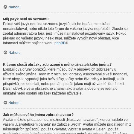
Nahoru
Můj jazyk není na seznamu!
Pokud váš jazyk není na seznamu jazyků, tak ho buď administrátor
nenainstaloval, nebo nikdo toto fórum do vašeho jazyka nepřeložil. Zkuste se
zeptat administrátora fóra, jestli může nainstalovat požadovaný jazyk. Pokud
překlad do vašeho jazyku neexistuje, můžete vytvořit nový překlad. Více
informací můžete najít na webu
phpBB
®.
Nahoru
K čemu slouží obrázky zobrazené u mého uživatelského jména?
Existují dva druhy obrázků, které můžou být v příspěvcích zobrazeny u
uživatelského jména. Jedním z nich jsou obrázky asociované s vaší hodností,
které obvykle vypadají jako hvězdičky, tečky nebo čtverečky a indikují, kolik
příspěvků jste odeslali, nebo pomáhají určit jakou mají uživatelé fóra funkci.
Další, obvykle větší obrázek, je známý jako avatar a obecně se jedná o
unikátní nebo osobní obrázek každého uživatele.
Nahoru
Jak můžu u svého jména zobrazit avatar?
Avatar můžete přidat pomocí možnosti „Nastavení avataru“, kterou najdete ve
vašem „Uživatelském panelu“ na záložce „Profil“. Avatar můžete přidat jedním z
následujících způsobů: použít Gravatar, vybrat si avatar v Galerii, použít