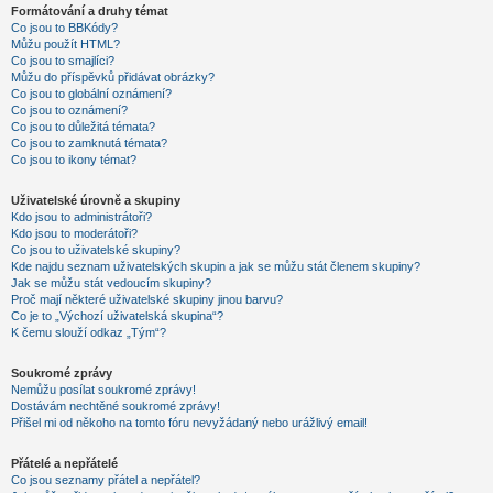
Formátování a druhy témat
Co jsou to BBKódy?
Můžu použít HTML?
Co jsou to smajlíci?
Můžu do příspěvků přidávat obrázky?
Co jsou to globální oznámení?
Co jsou to oznámení?
Co jsou to důležitá témata?
Co jsou to zamknutá témata?
Co jsou to ikony témat?
Uživatelské úrovně a skupiny
Kdo jsou to administrátoři?
Kdo jsou to moderátoři?
Co jsou to uživatelské skupiny?
Kde najdu seznam uživatelských skupin a jak se můžu stát členem skupiny?
Jak se můžu stát vedoucím skupiny?
Proč mají některé uživatelské skupiny jinou barvu?
Co je to „Výchozí uživatelská skupina“?
K čemu slouží odkaz „Tým“?
Soukromé zprávy
Nemůžu posílat soukromé zprávy!
Dostávám nechtěné soukromé zprávy!
Přišel mi od někoho na tomto fóru nevyžádaný nebo urážlivý email!
Přátelé a nepřátelé
Co jsou seznamy přátel a nepřátel?