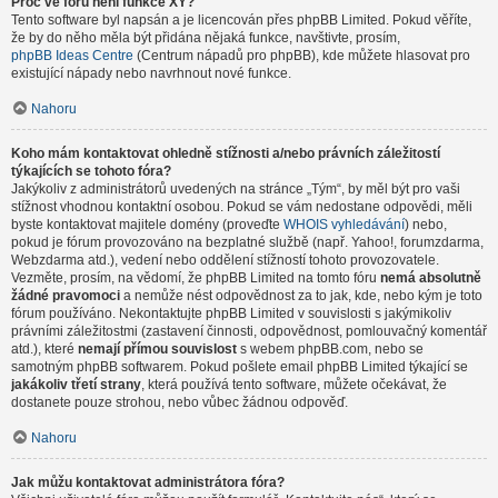
Proč ve fóru není funkce XY?
Tento software byl napsán a je licencován přes phpBB Limited. Pokud věříte,
že by do něho měla být přidána nějaká funkce, navštivte, prosím,
phpBB Ideas Centre
(Centrum nápadů pro phpBB), kde můžete hlasovat pro
existující nápady nebo navrhnout nové funkce.
Nahoru
Koho mám kontaktovat ohledně stížnosti a/nebo právních záležitostí
týkajících se tohoto fóra?
Jakýkoliv z administrátorů uvedených na stránce „Tým“, by měl být pro vaši
stížnost vhodnou kontaktní osobou. Pokud se vám nedostane odpovědi, měli
byste kontaktovat majitele domény (proveďte
WHOIS vyhledávání
) nebo,
pokud je fórum provozováno na bezplatné službě (např. Yahoo!, forumzdarma,
Webzdarma atd.), vedení nebo oddělení stížností tohoto provozovatele.
Vezměte, prosím, na vědomí, že phpBB Limited na tomto fóru
nemá absolutně
žádné pravomoci
a nemůže nést odpovědnost za to jak, kde, nebo kým je toto
fórum používáno. Nekontaktujte phpBB Limited v souvislosti s jakýmikoliv
právními záležitostmi (zastavení činnosti, odpovědnost, pomlouvačný komentář
atd.), které
nemají přímou souvislost
s webem phpBB.com, nebo se
samotným phpBB softwarem. Pokud pošlete email phpBB Limited týkající se
jakákoliv třetí strany
, která používá tento software, můžete očekávat, že
dostanete pouze strohou, nebo vůbec žádnou odpověď.
Nahoru
Jak můžu kontaktovat administrátora fóra?