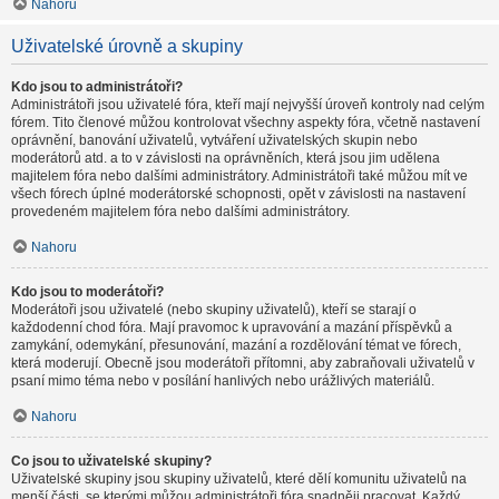
Nahoru
Uživatelské úrovně a skupiny
Kdo jsou to administrátoři?
Administrátoři jsou uživatelé fóra, kteří mají nejvyšší úroveň kontroly nad celým
fórem. Tito členové můžou kontrolovat všechny aspekty fóra, včetně nastavení
oprávnění, banování uživatelů, vytváření uživatelských skupin nebo
moderátorů atd. a to v závislosti na oprávněních, která jsou jim udělena
majitelem fóra nebo dalšími administrátory. Administrátoři také můžou mít ve
všech fórech úplné moderátorské schopnosti, opět v závislosti na nastavení
provedeném majitelem fóra nebo dalšími administrátory.
Nahoru
Kdo jsou to moderátoři?
Moderátoři jsou uživatelé (nebo skupiny uživatelů), kteří se starají o
každodenní chod fóra. Mají pravomoc k upravování a mazání příspěvků a
zamykání, odemykání, přesunování, mazání a rozdělování témat ve fórech,
která moderují. Obecně jsou moderátoři přítomni, aby zabraňovali uživatelů v
psaní mimo téma nebo v posílání hanlivých nebo urážlivých materiálů.
Nahoru
Co jsou to uživatelské skupiny?
Uživatelské skupiny jsou skupiny uživatelů, které dělí komunitu uživatelů na
menší části, se kterými můžou administrátoři fóra snadněji pracovat. Každý