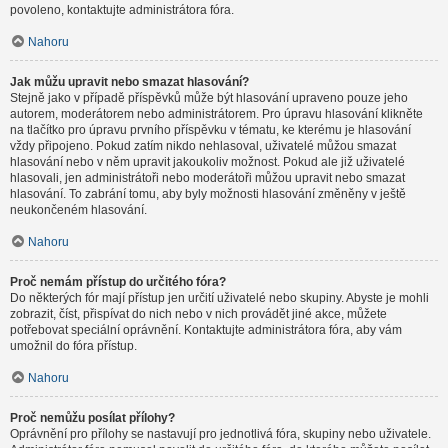
povoleno, kontaktujte administrátora fóra.
Nahoru
Jak můžu upravit nebo smazat hlasování?
Stejně jako v případě příspěvků může být hlasování upraveno pouze jeho
autorem, moderátorem nebo administrátorem. Pro úpravu hlasování klikněte
na tlačítko pro úpravu prvního příspěvku v tématu, ke kterému je hlasování
vždy připojeno. Pokud zatím nikdo nehlasoval, uživatelé můžou smazat
hlasování nebo v něm upravit jakoukoliv možnost. Pokud ale již uživatelé
hlasovali, jen administrátoři nebo moderátoři můžou upravit nebo smazat
hlasování. To zabrání tomu, aby byly možnosti hlasování změněny v ještě
neukončeném hlasování.
Nahoru
Proč nemám přístup do určitého fóra?
Do některých fór mají přístup jen určití uživatelé nebo skupiny. Abyste je mohli
zobrazit, číst, přispívat do nich nebo v nich provádět jiné akce, můžete
potřebovat speciální oprávnění. Kontaktujte administrátora fóra, aby vám
umožnil do fóra přístup.
Nahoru
Proč nemůžu posílat přílohy?
Oprávnění pro přílohy se nastavují pro jednotlivá fóra, skupiny nebo uživatele.