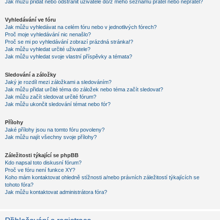
Jak můžu přidat nebo odstranit uživatele do/z mého seznamu přátel nebo nepřátel?
Vyhledávání ve fóru
Jak můžu vyhledávat na celém fóru nebo v jednotlivých fórech?
Proč moje vyhledávání nic nenašlo?
Proč se mi po vyhledávání zobrazí prázdná stránka!?
Jak můžu vyhledat určité uživatele?
Jak můžu vyhledat svoje vlastní příspěvky a témata?
Sledování a záložky
Jaký je rozdíl mezi záložkami a sledováním?
Jak můžu přidat určité téma do záložek nebo téma začít sledovat?
Jak můžu začít sledovat určité fórum?
Jak můžu ukončit sledování témat nebo fór?
Přílohy
Jaké přílohy jsou na tomto fóru povoleny?
Jak můžu najít všechny svoje přílohy?
Záležitosti týkající se phpBB
Kdo napsal toto diskusní fórum?
Proč ve fóru není funkce XY?
Koho mám kontaktovat ohledně stížnosti a/nebo právních záležitostí týkajících se
tohoto fóra?
Jak můžu kontaktovat administrátora fóra?