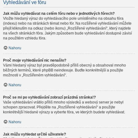
Vyhledávání ve fóru
Jak můžu vyhledávat na celém fóru nebo v jednotlivých fórech?
Vložte hledaný výraz do vyhledávacího pole umístěného na obsahu fóra
(indexu) nebo na stránkách témat nebo fór. Na rozšířené vyhledávání můžete
přejít kliknutím na odkaz (nebo ikonu) „Rozšířené vyhledávání“, který najdete
na všech stránkách fóra. Jakým způsobem bude vyhledávání dostupné závisí
na použitém vzhledu fóra.
Nahoru
Proč moje vyhledávání nic nenašlo?
Vámi hledaný výraz byl pravděpodobně příliš obecný a obsahoval mnoho
běžných termínů, které phpBB neindexuje. Buďte konkrétnější a použijte
možnosti v „Rozšířeném vyhledávání“.
Nahoru
Proč se mi po vyhledávání zobrazí prázdná stránka!?
Vaše vyhledávání vrátilo příliš mnoho výsledků a webový server je nebyl
schopen zpracovat. Přejděte na „Rozšířené vyhledávání“ a použijte
konkrétnější hledané výrazy a vyberte fóra, ve kterých budete vyhledávat.
Nahoru
Jak můžu vyhledat určité uživatele?