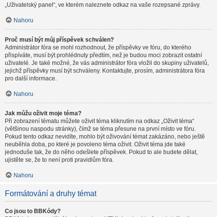
„Uživatelský panel“, ve kterém naleznete odkaz na vaše rozepsané zprávy.
Nahoru
Proč musí být můj příspěvek schválen?
Administrátor fóra se mohl rozhodnout, že příspěvky ve fóru, do kterého
přispíváte, musí být prohlédnuty předtím, než je budou moci zobrazit ostatní
uživatelé. Je také možné, že vás administrátor fóra vložil do skupiny uživatelů,
jejichž příspěvky musí být schváleny. Kontaktujte, prosím, administrátora fóra
pro další informace.
Nahoru
Jak můžu oživit moje téma?
Při zobrazení tématu můžete oživit téma kliknutím na odkaz „Oživit téma“
(většinou naspodu stránky), čímž se téma přesune na první místo ve fóru.
Pokud tento odkaz nevidíte, mohlo být oživování témat zakázáno, nebo ještě
neuběhla doba, po které je povoleno téma oživit. Oživit téma jde také
jednoduše tak, že do něho odešlete příspěvek. Pokud to ale budete dělat,
ujistěte se, že to není proti pravidlům fóra.
Nahoru
Formátování a druhy témat
Co jsou to BBKódy?