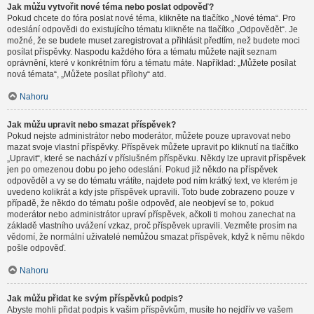
Jak můžu vytvořit nové téma nebo poslat odpověď?
Pokud chcete do fóra poslat nové téma, klikněte na tlačítko „Nové téma“. Pro
odeslání odpovědi do existujícího tématu klikněte na tlačítko „Odpovědět“. Je
možné, že se budete muset zaregistrovat a přihlásit předtím, než budete moci
posílat příspěvky. Naspodu každého fóra a tématu můžete najít seznam
oprávnění, které v konkrétním fóru a tématu máte. Například: „Můžete posílat
nová témata“, „Můžete posílat přílohy“ atd.
Nahoru
Jak můžu upravit nebo smazat příspěvek?
Pokud nejste administrátor nebo moderátor, můžete pouze upravovat nebo
mazat svoje vlastní příspěvky. Příspěvek můžete upravit po kliknutí na tlačítko
„Upravit“, které se nachází v příslušném příspěvku. Někdy lze upravit příspěvek
jen po omezenou dobu po jeho odeslání. Pokud již někdo na příspěvek
odpověděl a vy se do tématu vrátíte, najdete pod ním krátký text, ve kterém je
uvedeno kolikrát a kdy jste příspěvek upravili. Toto bude zobrazeno pouze v
případě, že někdo do tématu pošle odpověď, ale neobjeví se to, pokud
moderátor nebo administrátor upraví příspěvek, ačkoli ti mohou zanechat na
základě vlastního uvážení vzkaz, proč příspěvek upravili. Vezměte prosím na
vědomí, že normální uživatelé nemůžou smazat příspěvek, když k němu někdo
pošle odpověď.
Nahoru
Jak můžu přidat ke svým příspěvků podpis?
Abyste mohli přidat podpis k vašim příspěvkům, musíte ho nejdřív ve vašem