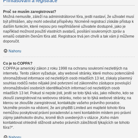
Přihlašování a registrace
Proč se musím zaregistrovat?
Možná nemusíte, záleží na administrátorovi fóra, jestli nastaví, že uživatel musí
být přihlášen, aby mohl odesílat příspěvky. Nicméně registrací získáte přístup k
dalším funkcím, které nejsou pro nepřihlášené uživatele dostupné, jako je
například možnost použití vlastních avatarů, posílání soukromých zpráv a
emailů ostatním členům fóra atd. Registrace trvá jen chvíli a tak vám ji můžeme
doporučit.
Nahoru
Co je to COPPA?
COPPA je americký zákon z roku 1998 na ochranu soukromí nezletilých na
internetu. Tento zákon vyžaduje, aby webové stránky, které mohou potenciálně
shromažďovat informace od nezletilých osob mladších 13 let, získaly písemný
souhlas rodičů nebo nějaké jiné potvrzení od zákonného zástupce povolující
shromažďování osobních identifikačních informací od nezletilých osob
mladších 13 let. Pokud si nejste jisti, jestli se toto týká vás, jako někoho, kdo se
zkouší zaregistrovat na webovou stránku, nebo se to týká webové stránky, na
kterou se zkoušíte zaregistrovat, kontaktujte vašeho právního poradce.
Vezměte prosím na vědomí, že ani phpBB Limited ani majitelé tohoto fóra
nemůžou poskytovat právní poradenství a není kontaktním místem pro právní
zájmy jakéhokoliv druhu, kromě těch uvedených v otázce „Koho mám
kontaktovat ohledně stížnosti a/nebo právních záležitostí týkajících se tohoto
fóra?“.
Nahoru