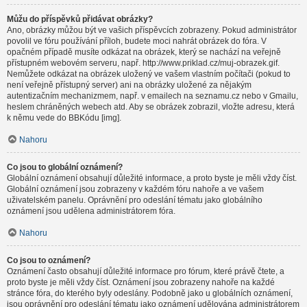
Můžu do příspěvků přidávat obrázky?
Ano, obrázky můžou být ve vašich příspěvcích zobrazeny. Pokud administrátor
povolil ve fóru používání příloh, budete moci nahrát obrázek do fóra. V
opačném případě musíte odkázat na obrázek, který se nachází na veřejně
přístupném webovém serveru, např. http://www.priklad.cz/muj-obrazek.gif.
Nemůžete odkázat na obrázek uložený ve vašem vlastním počítači (pokud to
není veřejně přístupný server) ani na obrázky uložené za nějakým
autentizačním mechanizmem, např. v emailech na seznamu.cz nebo v Gmailu,
heslem chráněných webech atd. Aby se obrázek zobrazil, vložte adresu, která
k němu vede do BBKódu [img].
Nahoru
Co jsou to globální oznámení?
Globální oznámení obsahují důležité informace, a proto byste je měli vždy číst.
Globální oznámení jsou zobrazeny v každém fóru nahoře a ve vašem
uživatelském panelu. Oprávnění pro odeslání tématu jako globálního
oznámení jsou udělena administrátorem fóra.
Nahoru
Co jsou to oznámení?
Oznámení často obsahují důležité informace pro fórum, které právě čtete, a
proto byste je měli vždy číst. Oznámení jsou zobrazeny nahoře na každé
stránce fóra, do kterého byly odeslány. Podobně jako u globálních oznámení,
jsou oprávnění pro odeslání tématu jako oznámení udělována administrátorem