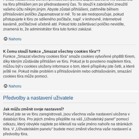
na fóru přihlášen jen po přednastavený čas. To slouží k zabránění zneužití
vašeho účtu někým jiným. Abyste zůstali přihlášeni, zatrhněte během
přihlašování políčko
Zapamatovat si mě
. To se ale nedoporučuje, pokud
přistupujete k fóru ze sdíleného počítače, např. v knihovně, internetové
kavárně, počítačové učebně atd. Pokud toto zaškrtávací políčko nevidíte,
znamená to, že administrátor fóra tuto funkci zakázal.
Nahoru
K čemu slouží funkce „Smazat všechny cookies fóra“?
Funkce „Smazat všechny cookies fóra“ smaže cookies vytvořené phpBB fórem,
díky kterým zůstáváte přihlášen ve fóru. Pokud je to povoleno majitelem fóra,
můžou být v cookies uloženy informace o tom, které příspěvky jste četli, a které
ještě ne. Pokud máte problém s přihlašováním nebo odhlašováním, smazání
cookies fóra může pomoci.
Nahoru
Předvolby a nastavení uživatele
Jak můžu změnit svoje nastavení?
Pokud jste se ve fóru zaregistrovali, jsou všechna vaše nastavení uložena v
databázi fóra. Pro jejich změnu přejděte na váš „Uživatelský panel“ pomocí
odkazu, který obvykle najdete po kliknutí na vaše jméno nahoře na stránkách
fóra. V „Uživatelském panelu“ budete moci změnit všechna vaše nastavení a
předvolby fóra.