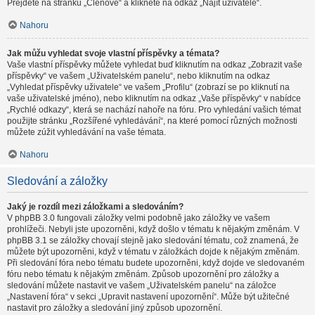
Přejděte na stránku „Členové“ a klikněte na odkaz „Najít uživatele“.
Nahoru
Jak můžu vyhledat svoje vlastní příspěvky a témata?
Vaše vlastní příspěvky můžete vyhledat buď kliknutím na odkaz „Zobrazit vaše
příspěvky“ ve vašem „Uživatelském panelu“, nebo kliknutím na odkaz
„Vyhledat příspěvky uživatele“ ve vašem „Profilu“ (zobrazí se po kliknutí na
vaše uživatelské jméno), nebo kliknutím na odkaz „Vaše příspěvky“ v nabídce
„Rychlé odkazy“, která se nachází nahoře na fóru. Pro vyhledání vašich témat
použijte stránku „Rozšířené vyhledávání“, na které pomocí různých možnosti
můžete zúžit vyhledávání na vaše témata.
Nahoru
Sledování a záložky
Jaký je rozdíl mezi záložkami a sledováním?
V phpBB 3.0 fungovali záložky velmi podobně jako záložky ve vašem
prohlížeči. Nebyli jste upozorněni, když došlo v tématu k nějakým změnám. V
phpBB 3.1 se záložky chovají stejně jako sledování tématu, což znamená, že
můžete být upozorněni, když v tématu v záložkách dojde k nějakým změnám.
Při sledování fóra nebo tématu budete upozorněni, když dojde ve sledovaném
fóru nebo tématu k nějakým změnám. Způsob upozornění pro záložky a
sledování můžete nastavit ve vašem „Uživatelském panelu“ na záložce
„Nastavení fóra“ v sekci „Upravit nastavení upozornění“. Může být užitečné
nastavit pro záložky a sledování jiný způsob upozornění.