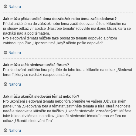
Nahoru
Jak můžu přidat určité téma do záložek nebo téma začít sledovat?
Přidat určité téma do záložek nebo téma začít sledovat můžete kliknutím na
příslušný odkaz v nabídce „Nástroje tématu“ (obvykle má ikonu klíče), která se
nachází nad a pod tématem.
Pro sledování tématu můžete také poslat do tématu odpověď a přitom
zatrhnout políčko „Upozornit mě, když někdo pošle odpověď“.
Nahoru
Jak můžu začít sledovat určité fórum?
Pro sledování určitého fóra přejděte do toho fóra a klikněte na odkaz „Sledovat
fórum“, který se nachází naspodu stránky.
Nahoru
Jak můžu ukončit sledování témat nebo fór?
Pro ukončení sledování tématu nebo fóra přejděte ve vašem „Uživatelském
panelu“ na „Sledovaná fóra a témata“, zatrhněte témata a fóra, která nechcete
nadále sledovat a klikněte na tlačítko „Ukončit sledování označených“. Můžete
také kliknout v tématu na odkaz „Ukončit sledování tématu“ nebo ve fóru na
odkaz „Ukončit sledování fóra“.
Nahoru