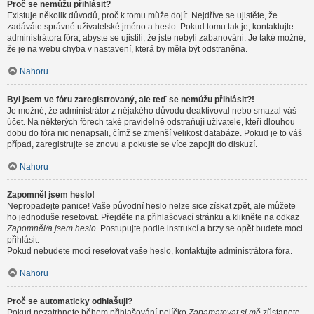
Proč se nemůžu přihlásit?
Existuje několik důvodů, proč k tomu může dojít. Nejdříve se ujistěte, že
zadáváte správné uživatelské jméno a heslo. Pokud tomu tak je, kontaktujte
administrátora fóra, abyste se ujistili, že jste nebyli zabanováni. Je také možné,
že je na webu chyba v nastavení, která by měla být odstraněna.
Nahoru
Byl jsem ve fóru zaregistrovaný, ale teď se nemůžu přihlásit?!
Je možné, že administrátor z nějakého důvodu deaktivoval nebo smazal váš
účet. Na některých fórech také pravidelně odstraňují uživatele, kteří dlouhou
dobu do fóra nic nenapsali, čímž se zmenší velikost databáze. Pokud je to váš
případ, zaregistrujte se znovu a pokuste se více zapojit do diskuzí.
Nahoru
Zapomněl jsem heslo!
Nepropadejte panice! Vaše původní heslo nelze sice získat zpět, ale můžete
ho jednoduše resetovat. Přejděte na přihlašovací stránku a klikněte na odkaz
Zapomněl/a jsem heslo
. Postupujte podle instrukcí a brzy se opět budete moci
přihlásit.
Pokud nebudete moci resetovat vaše heslo, kontaktujte administrátora fóra.
Nahoru
Proč se automaticky odhlašuji?
Pokud nezatrhnete během přihlašování políčko
Zapamatovat si mě
zůstanete