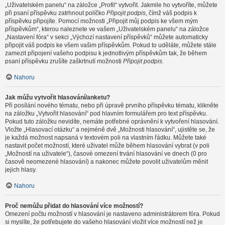
„Uživatelském panelu“ na záložce „Profil“ vytvořit. Jakmile ho vytvoříte, můžete
při psaní příspěvku zatrhnout políčko
Připojit podpis
, čímž váš podpis k
příspěvku připojíte. Pomocí možnosti „Připojit můj podpis ke všem mým
příspěvkům“, kterou naleznete ve vašem „Uživatelském panelu“ na záložce
„Nastavení fóra“ v sekci „Výchozí nastavení příspěvků“ můžete automaticky
připojit váš podpis ke všem vašim příspěvkům. Pokud to uděláte, můžete stále
zamezit připojení vašeho podpisu k jednotlivým příspěvkům tak, že během
psaní příspěvku zrušíte zaškrtnutí možnosti
Připojit podpis
.
Nahoru
Jak můžu vytvořit hlasování/anketu?
Při posílání nového tématu, nebo při úpravě prvního příspěvku tématu, klikněte
na záložku „Vytvořit hlasování“ pod hlavním formulářem pro text příspěvku.
Pokud tuto záložku nevidíte, nemáte potřebné oprávnění k vytvoření hlasování.
Vložte „Hlasovací otázku“ a nejméně dvě „Možnosti hlasování“, ujistěte se, že
je každá možnost napsaná v textovém poli na vlastním řádku. Můžete také
nastavit počet možností, které uživatel může během hlasování vybrat (v poli
„Možností na uživatele“), časové omezení trvání hlasování ve dnech (0 pro
časově neomezené hlasování) a nakonec můžete povolit uživatelům měnit
jejich hlasy.
Nahoru
Proč nemůžu přidat do hlasování více možností?
Omezení počtu možností v hlasování je nastaveno administrátorem fóra. Pokud
si myslíte, že potřebujete do vašeho hlasování vložit více možností než je