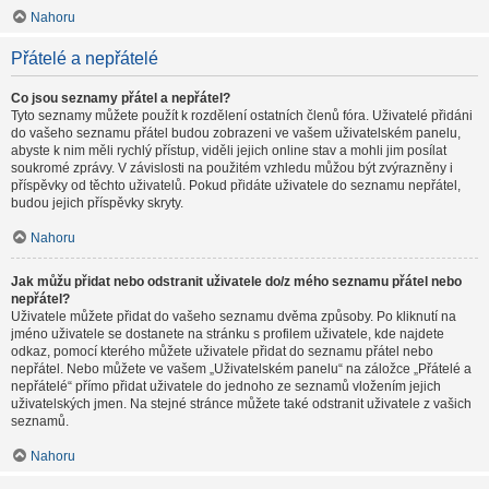
Nahoru
Přátelé a nepřátelé
Co jsou seznamy přátel a nepřátel?
Tyto seznamy můžete použít k rozdělení ostatních členů fóra. Uživatelé přidáni
do vašeho seznamu přátel budou zobrazeni ve vašem uživatelském panelu,
abyste k nim měli rychlý přístup, viděli jejich online stav a mohli jim posílat
soukromé zprávy. V závislosti na použitém vzhledu můžou být zvýrazněny i
příspěvky od těchto uživatelů. Pokud přidáte uživatele do seznamu nepřátel,
budou jejich příspěvky skryty.
Nahoru
Jak můžu přidat nebo odstranit uživatele do/z mého seznamu přátel nebo
nepřátel?
Uživatele můžete přidat do vašeho seznamu dvěma způsoby. Po kliknutí na
jméno uživatele se dostanete na stránku s profilem uživatele, kde najdete
odkaz, pomocí kterého můžete uživatele přidat do seznamu přátel nebo
nepřátel. Nebo můžete ve vašem „Uživatelském panelu“ na záložce „Přátelé a
nepřátelé“ přímo přidat uživatele do jednoho ze seznamů vložením jejich
uživatelských jmen. Na stejné stránce můžete také odstranit uživatele z vašich
seznamů.
Nahoru