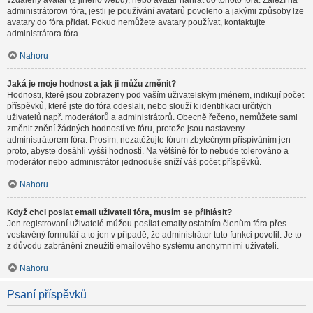
vzdálený avatar (z jiného webu), nebo avatar nahrát do tohoto fóra. Záleží na
administrátorovi fóra, jestli je používání avatarů povoleno a jakými způsoby lze
avatary do fóra přidat. Pokud nemůžete avatary používat, kontaktujte
administrátora fóra.
Nahoru
Jaká je moje hodnost a jak ji můžu změnit?
Hodnosti, které jsou zobrazeny pod vaším uživatelským jménem, indikují počet
příspěvků, které jste do fóra odeslali, nebo slouží k identifikaci určitých
uživatelů např. moderátorů a administrátorů. Obecně řečeno, nemůžete sami
změnit znění žádných hodností ve fóru, protože jsou nastaveny
administrátorem fóra. Prosím, nezatěžujte fórum zbytečným přispíváním jen
proto, abyste dosáhli vyšší hodnosti. Na většině fór to nebude tolerováno a
moderátor nebo administrátor jednoduše sníží váš počet příspěvků.
Nahoru
Když chci poslat email uživateli fóra, musím se přihlásit?
Jen registrovaní uživatelé můžou posílat emaily ostatním členům fóra přes
vestavěný formulář a to jen v případě, že administrátor tuto funkci povolil. Je to
z důvodu zabránění zneužití emailového systému anonymními uživateli.
Nahoru
Psaní příspěvků