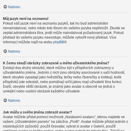
Nahoru
Můj jazyk není na seznamu!
Pokud váš jazyk není na seznamu jazyků, tak ho buď administrátor
nenainstaloval, nebo nikdo toto fórum do vašeho jazyka nepřeložil. Zkuste se
zeptat administrátora fóra, jestli může nainstalovat požadovaný jazyk. Pokud
překlad do vašeho jazyku neexistuje, můžete vytvořit nový překlad. Více
informací můžete najít na webu
phpBB
®.
Nahoru
K čemu slouží obrázky zobrazené u mého uživatelského jména?
Existují dva druhy obrázků, které můžou být v příspěvcích zobrazeny u
uživatelského jména. Jedním z nich jsou obrázky asociované s vaší hodností,
které obvykle vypadají jako hvězdičky, tečky nebo čtverečky a indikují, kolik
příspěvků jste odeslali, nebo pomáhají určit jakou mají uživatelé fóra funkci.
Další, obvykle větší obrázek, je známý jako avatar a obecně se jedná o
unikátní nebo osobní obrázek každého uživatele.
Nahoru
Jak můžu u svého jména zobrazit avatar?
Avatar můžete přidat pomocí možnosti „Nastavení avataru“, kterou najdete ve
vašem „Uživatelském panelu“ na záložce „Profil“. Avatar můžete přidat jedním z
následujících způsobů: použít Gravatar, vybrat si avatar v Galerii, použít