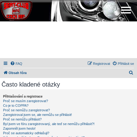
FAQ
Registrovat
Přihlásit se
H
Obsah fóra
l
Často kladené otázky
e
d
Přihlašování a registrace
Proč se musím zaregistrovat?
a
Co je to COPPA?
t
Proč se nemůžu zaregistrovat?
Zaregistroval jsem se, ale nemůžu se přihlásit!
Proč se nemůžu přihlásit?
Byl jsem ve fóru zaregistrovaný, ale teď se nemůžu přihlásit?!
Zapomněl jsem heslo!
Proč se automaticky odhlašuji?