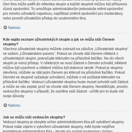
člen fóra může patřit do několika skupin a každé skupině můžou být přiřazena
různá oprávnění. To umožňuje administrátorům jednoduše měnit oprávnění
pro mnoho uživatelů najednou, například změnit oprávnění pro moderátory,
nebo povolit uživatelům přístup do soukromého fóra.
Nahoru
Kde najdu seznam uživatelských skupin a jak se můžu stát členem
skupiny?
Všechny uživatelské skupiny můžete zobrazit na záložce „Uživatelské skupiny“
ve vašem „Uživatelském panelu“. Pokud se chcete stát členem některé z
uživatelských skupin, pokračujte kliknutím na příslušné tlačítko. Ne do všech
skupin je volný přístup. V některých se musí žádost o členství schválit, některé
můžou být uzavřené a některé můžou být dokonce skryté. Pokud je skupiny
otevřená, můžete se stát jejím členem po kliknutí na příslušné tlačítko. Pokud
členství ve skupině vyžaduje schválení, můžete o ně požádat kliknutím na
příslušné tlačítko. Vedoucí uživatelské skupiny bude muset schválit vaši žádost
a může se vás zeptat, proč se chcete stát členem skupiny. Neobtěžujte, prosím,
vedoucího skupiny v případě, že zamítne vaši žádost - určitě pro to bude mít
svoje důvody.
Nahoru
Jak se můžu stát vedoucím skupiny?
Vedoucí skupiny je obvykle určen administrátorem fóra při vytváření skupiny.
Pokud máte zájem o vytvoření uživatelské skupiny, měli byste nejdříve
kontaktovat administrátora fóra - zkuste mu poslat soukromou zprávu.