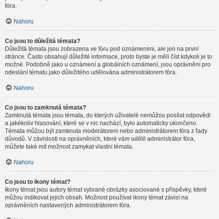
fóra.
Nahoru
Co jsou to důležitá témata?
Důležitá témata jsou zobrazena ve fóru pod oznámeními, ale jen na první
stránce. Často obsahují důležité informace, proto byste je měli číst kdykoli je to
možné. Podobně jako u oznámení a globálních oznámení, jsou oprávnění pro
odeslání tématu jako důležitého udělována administrátorem fóra.
Nahoru
Co jsou to zamknutá témata?
Zamknutá témata jsou témata, do kterých uživatelé nemůžou posílat odpovědi
a jakékoliv hlasování, které se v nic nachází, bylo automaticky ukončeno.
Témata můžou být zamknuta moderátorem nebo administrátorem fóra z řady
důvodů. V závislosti na oprávněních, které vám udělil administrátor fóra,
můžete také mít možnost zamykat vlastní témata.
Nahoru
Co jsou to ikony témat?
Ikony témat jsou autory témat vybrané obrázky asociované s příspěvky, které
můžou indikovat jejich obsah. Možnost používat ikony témat závisí na
oprávněních nastavených administrátorem fóra.