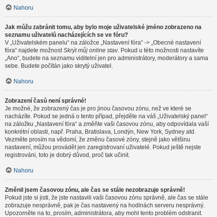
Nahoru
Jak můžu zabránit tomu, aby bylo moje uživatelské jméno zobrazeno na
seznamu uživatelů nacházejících se ve fóru?
V „Uživatelském panelu“ na záložce „Nastavení fóra“ -> „Obecné nastavení
fóra“ najdete možnost
Skrýt můj online stav
. Pokud u této možnosti nastavíte
„Ano“, budete na seznamu viditelní jen pro administrátory, moderátory a sama
sebe. Budete počítán jako skrytý uživatel.
Nahoru
Zobrazení časů není správné!
Je možné, že zobrazený čas je pro jinou časovou zónu, než ve které se
nacházíte. Pokud se jedná o tento případ, přejděte na váš „Uživatelský panel“
na záložku „Nastavení fóra“ a změňte vaši časovou zónu, aby odpovídala vaší
konkrétní oblasti, např. Praha, Bratislava, Londýn, New York, Sydney atd.
Vezměte prosím na vědomí, že změnu časové zóny, stejně jako většinu
nastavení, můžou provádět jen zaregistrovaní uživatelé. Pokud ještě nejste
registrováni, toto je dobrý důvod, proč tak učinit.
Nahoru
Změnil jsem časovou zónu, ale čas se stále nezobrazuje správně!
Pokud jste si jisti, že jste nastavili vaši časovou zónu správně, ale čas se stále
zobrazuje nesprávně, pak je čas nastavený na hodinách serveru nesprávný.
Upozorněte na to, prosím, administrátora, aby mohl tento problém odstranit.