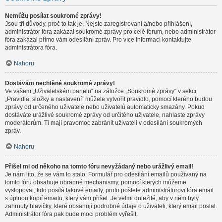
Nemůžu posílat soukromé zprávy!
Jsou tři důvody, proč to tak je. Nejste zaregistrovaní a/nebo přihlášení,
administrátor fóra zakázal soukromé zprávy pro celé fórum, nebo administrátor
fóra zakázal přímo vám odesílání zpráv. Pro více informací kontaktujte
administrátora fóra.
Nahoru
Dostávám nechtěné soukromé zprávy!
Ve vašem „Uživatelském panelu“ na záložce „Soukromé zprávy“ v sekci
„Pravidla, složky a nastavení“ můžete vytvořit pravidlo, pomocí kterého budou
zprávy od určeného uživatele nebo uživatelů automaticky smazány. Pokud
dostáváte urážlivé soukromé zprávy od určitého uživatele, nahlaste zprávy
moderátorům. Ti mají pravomoc zabránit uživateli v odesílání soukromých
zpráv.
Nahoru
Přišel mi od někoho na tomto fóru nevyžádaný nebo urážlivý email!
Je nám líto, že se vám to stalo. Formulář pro odesílání emailů používaný na
tomto fóru obsahuje obranné mechanismy, pomocí kterých můžeme
vystopovat, kdo posílá takové emaily, proto pošlete administrátorovi fóra email
s úplnou kopií emailu, který vám přišel. Je velmi důležité, aby v něm byly
zahrnuty hlavičky, které obsahují podrobné údaje o uživateli, který email poslal.
Administrátor fóra pak bude moci problém vyřešit.