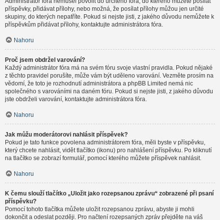
Administrátor fóra nemusel povolit do určitého fóra, do kterého můžete posílat
příspěvky, přidávat přílohy, nebo možná, že posílat přílohy můžou jen určité
skupiny, do kterých nepatříte. Pokud si nejste jisti, z jakého důvodu nemůžete k
příspěvkům přidávat přílohy, kontaktujte administrátora fóra.
Nahoru
Proč jsem obdržel varování?
Každý administrátor fóra má na svém fóru svoje vlastní pravidla. Pokud nějaké
z těchto pravidel porušíte, může vám být uděleno varování. Vezměte prosím na
vědomí, že toto je rozhodnutí administrátora a phpBB Limited nemá nic
společného s varováními na daném fóru. Pokud si nejste jisti, z jakého důvodu
jste obdrželi varování, kontaktujte administrátora fóra.
Nahoru
Jak můžu moderátorovi nahlásit příspěvek?
Pokud je tato funkce povolena administrátorem fóra, měli byste v příspěvku,
který chcete nahlásit, vidět tlačítko (ikonu) pro nahlášení příspěvku. Po kliknutí
na tlačítko se zobrazí formulář, pomocí kterého můžete příspěvek nahlásit.
Nahoru
K čemu slouží tlačítko „Uložit jako rozepsanou zprávu“ zobrazené při psaní
příspěvku?
Pomocí tohoto tlačítka můžete uložit rozepsanou zprávu, abyste ji mohli
dokončit a odeslat později. Pro načtení rozepsaných zpráv přejděte na váš