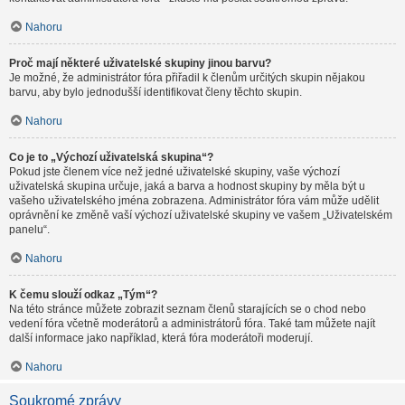
Nahoru
Proč mají některé uživatelské skupiny jinou barvu?
Je možné, že administrátor fóra přiřadil k členům určitých skupin nějakou
barvu, aby bylo jednodušší identifikovat členy těchto skupin.
Nahoru
Co je to „Výchozí uživatelská skupina“?
Pokud jste členem více než jedné uživatelské skupiny, vaše výchozí
uživatelská skupina určuje, jaká a barva a hodnost skupiny by měla být u
vašeho uživatelského jména zobrazena. Administrátor fóra vám může udělit
oprávnění ke změně vaší výchozí uživatelské skupiny ve vašem „Uživatelském
panelu“.
Nahoru
K čemu slouží odkaz „Tým“?
Na této stránce můžete zobrazit seznam členů starajících se o chod nebo
vedení fóra včetně moderátorů a administrátorů fóra. Také tam můžete najít
další informace jako například, která fóra moderátoři moderují.
Nahoru
Soukromé zprávy