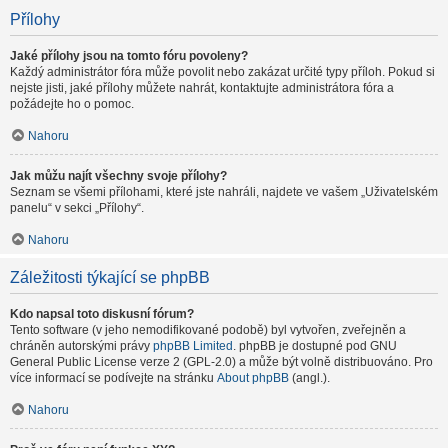
Přílohy
Jaké přílohy jsou na tomto fóru povoleny?
Každý administrátor fóra může povolit nebo zakázat určité typy příloh. Pokud si
nejste jisti, jaké přílohy můžete nahrát, kontaktujte administrátora fóra a
požádejte ho o pomoc.
Nahoru
Jak můžu najít všechny svoje přílohy?
Seznam se všemi přílohami, které jste nahráli, najdete ve vašem „Uživatelském
panelu“ v sekci „Přílohy“.
Nahoru
Záležitosti týkající se phpBB
Kdo napsal toto diskusní fórum?
Tento software (v jeho nemodifikované podobě) byl vytvořen, zveřejněn a
chráněn autorskými právy
phpBB Limited
. phpBB je dostupné pod GNU
General Public License verze 2 (GPL-2.0) a může být volně distribuováno. Pro
více informací se podívejte na stránku
About phpBB
(angl.).
Nahoru