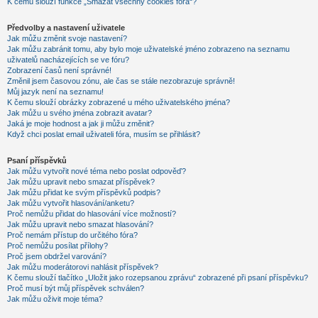
K čemu slouží funkce „Smazat všechny cookies fóra“?
Předvolby a nastavení uživatele
Jak můžu změnit svoje nastavení?
Jak můžu zabránit tomu, aby bylo moje uživatelské jméno zobrazeno na seznamu
uživatelů nacházejících se ve fóru?
Zobrazení časů není správné!
Změnil jsem časovou zónu, ale čas se stále nezobrazuje správně!
Můj jazyk není na seznamu!
K čemu slouží obrázky zobrazené u mého uživatelského jména?
Jak můžu u svého jména zobrazit avatar?
Jaká je moje hodnost a jak ji můžu změnit?
Když chci poslat email uživateli fóra, musím se přihlásit?
Psaní příspěvků
Jak můžu vytvořit nové téma nebo poslat odpověď?
Jak můžu upravit nebo smazat příspěvek?
Jak můžu přidat ke svým příspěvků podpis?
Jak můžu vytvořit hlasování/anketu?
Proč nemůžu přidat do hlasování více možností?
Jak můžu upravit nebo smazat hlasování?
Proč nemám přístup do určitého fóra?
Proč nemůžu posílat přílohy?
Proč jsem obdržel varování?
Jak můžu moderátorovi nahlásit příspěvek?
K čemu slouží tlačítko „Uložit jako rozepsanou zprávu“ zobrazené při psaní příspěvku?
Proč musí být můj příspěvek schválen?
Jak můžu oživit moje téma?