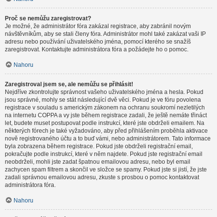
Proč se nemůžu zaregistrovat?
Je možné, že administrátor fóra zakázal registrace, aby zabránil novým
návštěvníkům, aby se stali členy fóra. Administrátor mohl také zakázat vaši IP
adresu nebo používání uživatelského jména, pomocí kterého se snažíš
zaregistrovat. Kontaktujte administrátora fóra a požádejte ho o pomoc.
Nahoru
Zaregistroval jsem se, ale nemůžu se přihlásit!
Nejdříve zkontrolujte správnost vašeho uživatelského jména a hesla. Pokud
jsou správné, mohly se stát následující dvě věci. Pokud je ve fóru povolena
registrace v souladu s americkým zákonem na ochranu soukromí nezletilých
na internetu COPPA a vy jste během registrace zadali, že ještě nemáte třináct
let, budete muset postupovat podle instrukcí, které jste obdrželi emailem. Na
některých fórech je také vyžadováno, aby před přihlášením proběhla aktivace
nově registrovaného účtu a to buď vámi, nebo administrátorem. Tato informace
byla zobrazena během registrace. Pokud jste obdrželi registrační email,
pokračujte podle instrukcí, které v něm najdete. Pokud jste registrační email
neobdrželi, mohli jste zadat špatnou emailovou adresu, nebo byl email
zachycen spam filtrem a skončil ve složce se spamy. Pokud jste si jistí, že jste
zadali správnou emailovou adresu, zkuste s prosbou o pomoc kontaktovat
administrátora fóra.
Nahoru