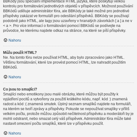
BBKódy jsou speciální implementace HTML jazyka, které poskytují velkou
kontrolu pro formátování jednotlivých objektů v příspěvcích. Možnost používání
BBKódů uděluje administrátor fóra, ale BBKódy je také možné pro jednotlivé
příspěvky zakázat ve formuláři pro odesílání příspěvků. BBKódy se používají
podobně jako HTML, ale tagy jsou uzavřeny v hranatých závorkách [ a ] a ne v
< a >. Pro více informací o formátování pomocí BBKódů se podívejte na
průvodce, ke kterému najdete odkaz na stránce, na které se píší příspěvky.
Nahoru
Můžu použít HTML?
Ne. Na tomto fóru nelze používat HTML, aby bylo zpracováno jako HTML.
Většinu formátování, které lze provést pomocí HTML, lze nahradit použitím
BBKódů.
Nahoru
Co jsou to smajlíci?
Smajlíci nebo emotikony jsou malé obrázky, které můžou být použity k
vyjádření pocitů a vytvořeny za použití krátkého kódu, např. kód :) znamená
radost a kód :( znamená smutek. Úplný seznam smajlíků najdete na formuláři,
na kterém se tvoří zprávy a příspěvky. Pokuste se nepoužívat smajlíky v příliš
velkém počtu, protože můžou způsobit nečitelnost příspěvku a moderátoři by je
mohli odstranit, nebo smazat celý váš příspěvek. Administrátor fóra může také
nastavit omezení počtu smajlíků, které lze v příspěvku použít.
Nahoru