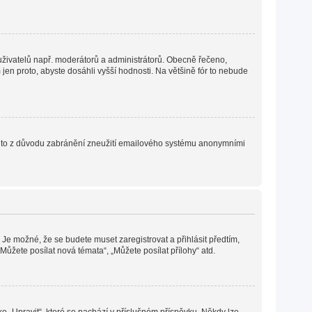
h uživatelů např. moderátorů a administrátorů. Obecně řečeno,
en proto, abyste dosáhli vyšší hodnosti. Na většině fór to nebude
. Je to z důvodu zabránění zneužití emailového systému anonymními
 Je možné, že se budete muset zaregistrovat a přihlásit předtím,
ůžete posílat nová témata“, „Můžete posílat přílohy“ atd.