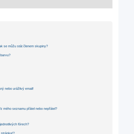
ak se můžu stát členem skupiny?
u barvu?
ný nebo urážlivý email!
o/z mého seznamu přátel nebo nepřátel?
jednotlivých fórech?
 stránka!?