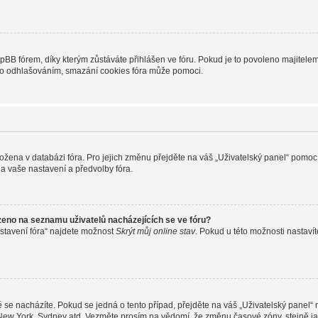
B fórem, díky kterým zůstáváte přihlášen ve fóru. Pokud je to povoleno majitelem 
nebo odhlašováním, smazání cookies fóra může pomoci.
uložena v databázi fóra. Pro jejich změnu přejděte na váš „Uživatelský panel“ pomoc
a vaše nastavení a předvolby fóra.
zeno na seznamu uživatelů nacházejících se ve fóru?
stavení fóra“ najdete možnost
Skrýt můj online stav
. Pokud u této možnosti nastavít
 se nacházíte. Pokud se jedná o tento případ, přejděte na váš „Uživatelský panel“
, New York, Sydney atd. Vezměte prosím na vědomí, že změnu časové zóny, stejně ja