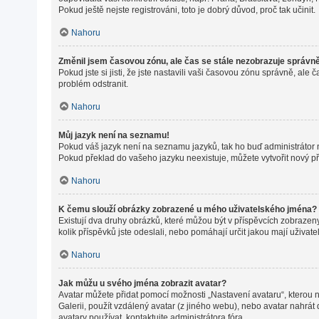
Pokud ještě nejste registrováni, toto je dobrý důvod, proč tak učinit.
Nahoru
Změnil jsem časovou zónu, ale čas se stále nezobrazuje správn
Pokud jste si jisti, že jste nastavili vaši časovou zónu správně, a
problém odstranit.
Nahoru
Můj jazyk není na seznamu!
Pokud váš jazyk není na seznamu jazyků, tak ho buď administrátor ne
Pokud překlad do vašeho jazyku neexistuje, můžete vytvořit nový p
Nahoru
K čemu slouží obrázky zobrazené u mého uživatelského jména?
Existují dva druhy obrázků, které můžou být v příspěvcích zobrazeny
kolik příspěvků jste odeslali, nebo pomáhají určit jakou mají uživat
Nahoru
Jak můžu u svého jména zobrazit avatar?
Avatar můžete přidat pomocí možnosti „Nastavení avataru“, kterou na
Galerii, použít vzdálený avatar (z jiného webu), nebo avatar nahrát 
avatary používat, kontaktujte administrátora fóra.