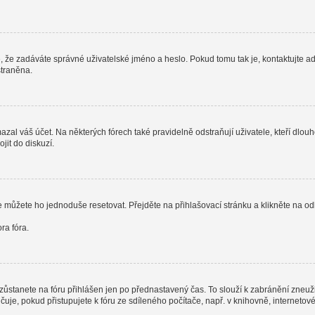
, že zadáváte správné uživatelské jméno a heslo. Pokud tomu tak je, kontaktujte admi
straněna.
al váš účet. Na některých fórech také pravidelně odstraňují uživatele, kteří dlouh
jit do diskuzí.
e můžete ho jednoduše resetovat. Přejděte na přihlašovací stránku a klikněte na o
ra fóra.
zůstanete na fóru přihlášen jen po přednastavený čas. To slouží k zabránění zneužit
čuje, pokud přistupujete k fóru ze sdíleného počítače, např. v knihovně, interneto