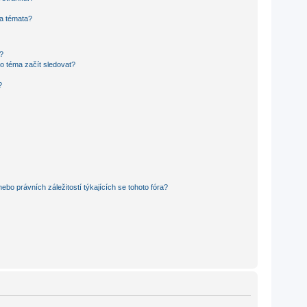
 a témata?
?
o téma začít sledovat?
?
bo právních záležitostí týkajících se tohoto fóra?