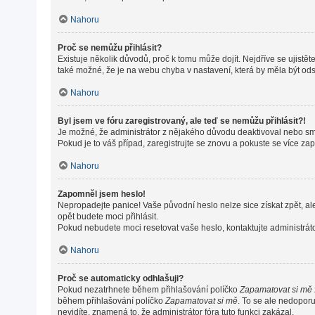
Nahoru
Proč se nemůžu přihlásit?
Existuje několik důvodů, proč k tomu může dojít. Nejdříve se ujistěte
také možné, že je na webu chyba v nastavení, která by měla být od
Nahoru
Byl jsem ve fóru zaregistrovaný, ale teď se nemůžu přihlásit?!
Je možné, že administrátor z nějakého důvodu deaktivoval nebo smaz
Pokud je to váš případ, zaregistrujte se znovu a pokuste se více zapo
Nahoru
Zapomněl jsem heslo!
Nepropadejte panice! Vaše původní heslo nelze sice získat zpět, al
opět budete moci přihlásit.
Pokud nebudete moci resetovat vaše heslo, kontaktujte administráto
Nahoru
Proč se automaticky odhlašuji?
Pokud nezatrhnete během přihlašování políčko
Zapamatovat si mě
během přihlašování políčko
Zapamatovat si mě
. To se ale nedoporu
nevidíte, znamená to, že administrátor fóra tuto funkci zakázal.