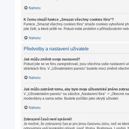
Nahoru
K čemu slouží funkce „Smazat všechny cookies fóra“?
Funkce „Smazat všechny cookies fóra“ smaže cookies vytvořené phpB
jste četli, a které ještě ne. Pokud máte problém s přihlašováním 
Nahoru
Předvolby a nastavení uživatele
Jak můžu změnit svoje nastavení?
Pokud jste se ve fóru zaregistrovali, jsou všechna vaše nastavení 
stránkách fóra. V „Uživatelském panelu“ budete moci změnit všechn
Nahoru
Jak můžu zabránit tomu, aby bylo moje uživatelské jméno zobra
V „Uživatelském panelu“ na záložce „Nastavení fóra“ -> „Obecné na
moderátory a sama sebe. Budete počítán jako skrytý uživatel.
Nahoru
Zobrazení časů není správné!
Je možné, že zobrazený čas je pro jinou časovou zónu, než ve které
odpovídala vaší konkrétní oblasti, např. Praha, Bratislava, Londýn