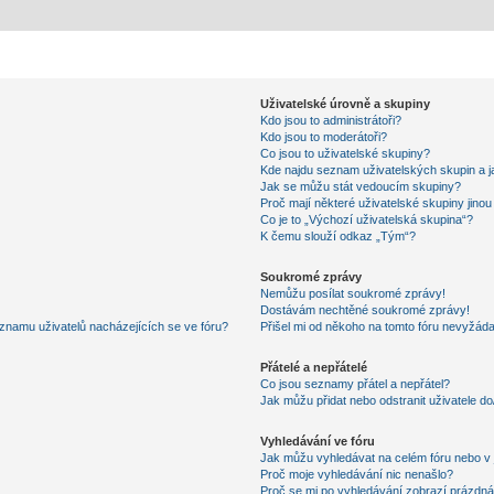
Uživatelské úrovně a skupiny
Kdo jsou to administrátoři?
Kdo jsou to moderátoři?
Co jsou to uživatelské skupiny?
Kde najdu seznam uživatelských skupin a j
Jak se můžu stát vedoucím skupiny?
Proč mají některé uživatelské skupiny jino
Co je to „Výchozí uživatelská skupina“?
K čemu slouží odkaz „Tým“?
Soukromé zprávy
Nemůžu posílat soukromé zprávy!
Dostávám nechtěné soukromé zprávy!
znamu uživatelů nacházejících se ve fóru?
Přišel mi od někoho na tomto fóru nevyžáda
Přátelé a nepřátelé
Co jsou seznamy přátel a nepřátel?
Jak můžu přidat nebo odstranit uživatele d
Vyhledávání ve fóru
Jak můžu vyhledávat na celém fóru nebo v 
Proč moje vyhledávání nic nenašlo?
Proč se mi po vyhledávání zobrazí prázdná