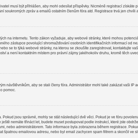
uživatel musí být přihlášen, aby mohl odesílat příspěvky. Nicméně registrací získáte 
lání soukromých zpráv a emailů ostatním členům fóra atd. Registrace trvá jen chvíli
ých na internetu. Tento zákon vyžaduje, aby webové stránky, které mohou potenciá
ho zástupce povolující shromažďování osobních identifikačních informací od nezletil
 nebo se to týká webové stránky, na kterou se zkoušíte zaregistrovat, kontaktujte
nství a není kontaktním místem pro právní zájmy jakéhokoliv druhu, kromě těch uv
ovým návštěvníkům, aby se stali členy fóra. Administrátor mohl také zakázat vaši I
o o pomoc.
a. Pokud jsou správné, mohly se stát následující dvě věci. Pokud je ve fóru povo
e ještě nemáte třináct let, budete muset postupovat podle instrukcí, které jste obdr
i, nebo administrátorem. Tato informace byla zobrazena během registrace. Pokud jst
dat špatnou emailovou adresu, nebo byl email zachycen spam filtrem a skončil ve slo