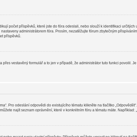
jí počet příspěvků, které jste do fóra odeslali, nebo slouží k identifikaci určitýc
nastaveny administrátorem fóra. Prosím, nezatěžujte fórum zbytečným přispíváním j
et příspěvků.
a přes vestavěný formulář a to jen v případě, že administrátor tuto funkci povolil
éma“. Pro odeslání odpovědi do existujícího tématu klikněte na tlačítko „Odpovědět“.
ůžete najít seznam oprávnění, které v konkrétním fóru a tématu máte. Například: „M