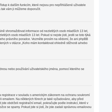
přístup k dalším funkcím, které nejsou pro nepřihlášené uživatele
 a tak vám ji můžeme doporučit.
lně shromažďovat informace od nezletilých osob mladších 13 let,
ých osob mladších 13 let. Pokud si nejste jisti, jestli se toto týká
 vašeho právního poradce. Vezměte prosím na vědomí, že ani phpBB
edených v otázce „Koho mám kontaktovat ohledně stížnosti a/nebo
P adresu nebo používání uživatelského jména, pomocí kterého se
lena registrace v souladu s americkým zákonem na ochranu soukromí
želi emailem. Na některých fórech je také vyžadováno, aby před
e obdrželi registrační email, pokračujte podle instrukcí, které v
žce se spamy. Pokud jste si jistí, že jste zadali správnou emailovou