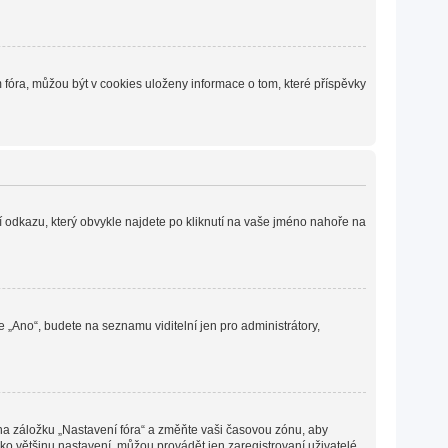
fóra, můžou být v cookies uloženy informace o tom, které příspěvky
í odkazu, který obvykle najdete po kliknutí na vaše jméno nahoře na
e „Ano“, budete na seznamu viditelní jen pro administrátory,
 na záložku „Nastavení fóra“ a změňte vaši časovou zónu, aby
ko většinu nastavení, můžou provádět jen zaregistrovaní uživatelé.