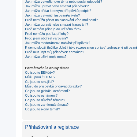
Jak můžu vytvořit nové téma nebo poslat odpověď?
Jak můžu upravit nebo smazat příspěvek?
Jak můžu přidat ke svým příspěvků podpis?
Jak můžu vytvořit hlasování/anketu?
Proč nemůžu přidat do hlasování více možností?
Jak můžu upravit nebo smazat hlasování?
Proč nemám přístup do určitého fóra?
Proč nemůžu posílat přílohy?
Proč jsem obdržel varování?
Jak můžu moderátorovi nahlásit příspěvek?
K čemu slouží tlačítko „Uložit jako rozepsanou zprávu“ zobrazené při psan
Proč musí být můj příspěvek schválen?
Jak můžu oživit moje téma?
Formátování a druhy témat
Co jsou to BBKódy?
Můžu použít HTML?
Co jsou to smajlíci?
Můžu do příspěvků přidávat obrázky?
Co jsou to globální oznámení?
Co jsou to oznámení?
Co jsou to důležitá témata?
Co jsou to zamknutá témata?
Co jsou to ikony témat?
Přihlašování a registrace