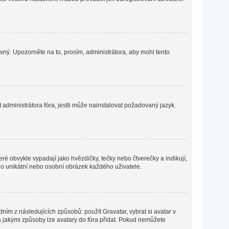
ávný. Upozorněte na to, prosím, administrátora, aby mohl tento
administrátora fóra, jestli může nainstalovat požadovaný jazyk.
ré obvykle vypadají jako hvězdičky, tečky nebo čtverečky a indikují,
ná o unikátní nebo osobní obrázek každého uživatele.
ním z následujících způsobů: použít Gravatar, vybrat si avatar v
o a jakými způsoby lze avatary do fóra přidat. Pokud nemůžete