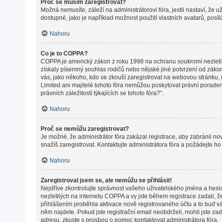
Proč se musím zaregistrovat?
Možná nemusíte, záleží na administrátorovi fóra, jestli nastaví, že 
dostupné, jako je například možnost použití vlastních avatarů, posí
Nahoru
Co je to COPPA?
COPPA je americký zákon z roku 1998 na ochranu soukromí nezletil
získaly písemný souhlas rodičů nebo nějaké jiné potvrzení od zákonné
vás, jako někoho, kdo se zkouší zaregistrovat na webovou stránku,
Limited ani majitelé tohoto fóra nemůžou poskytovat právní porade
právních záležitostí týkajících se tohoto fóra?“.
Nahoru
Proč se nemůžu zaregistrovat?
Je možné, že administrátor fóra zakázal registrace, aby zabránil n
snažíš zaregistrovat. Kontaktujte administrátora fóra a požádejte h
Nahoru
Zaregistroval jsem se, ale nemůžu se přihlásit!
Nejdříve zkontrolujte správnost vašeho uživatelského jména a hesl
nezletilých na internetu COPPA a vy jste během registrace zadali, ž
přihlášením proběhla aktivace nově registrovaného účtu a to buď vám
něm najdete. Pokud jste registrační email neobdrželi, mohli jste za
adresu, zkuste s prosbou o pomoc kontaktovat administrátora fóra.