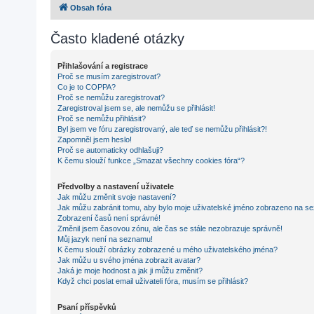
Obsah fóra
Často kladené otázky
Přihlašování a registrace
Proč se musím zaregistrovat?
Co je to COPPA?
Proč se nemůžu zaregistrovat?
Zaregistroval jsem se, ale nemůžu se přihlásit!
Proč se nemůžu přihlásit?
Byl jsem ve fóru zaregistrovaný, ale teď se nemůžu přihlásit?!
Zapomněl jsem heslo!
Proč se automaticky odhlašuji?
K čemu slouží funkce „Smazat všechny cookies fóra“?
Předvolby a nastavení uživatele
Jak můžu změnit svoje nastavení?
Jak můžu zabránit tomu, aby bylo moje uživatelské jméno zobrazeno na se
Zobrazení časů není správné!
Změnil jsem časovou zónu, ale čas se stále nezobrazuje správně!
Můj jazyk není na seznamu!
K čemu slouží obrázky zobrazené u mého uživatelského jména?
Jak můžu u svého jména zobrazit avatar?
Jaká je moje hodnost a jak ji můžu změnit?
Když chci poslat email uživateli fóra, musím se přihlásit?
Psaní příspěvků