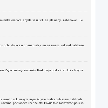
nistrátora fóra, abyste se ujistili, že jste nebyli zabanováni. Je
ou dobu do fóra nic nenapsali, čímž se zmenší velikost databáze.
dkaz
Zapomněl/a jsem heslo
. Postupujte podle instrukcí a brzy se
í vašeho účtu někým jiným. Abyste zůstali přihlášeni, zatrhněte
vé kavárně, počítačové učebně atd. Pokud toto zaškrtávací políčko