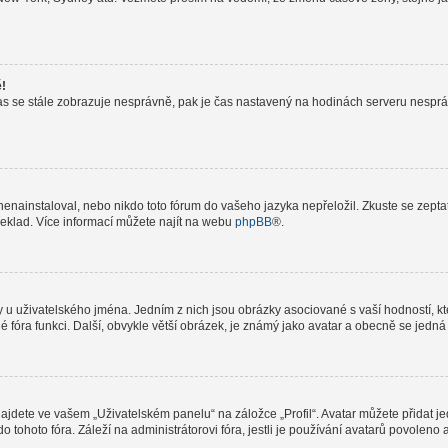
ě!
le čas se stále zobrazuje nesprávně, pak je čas nastavený na hodinách serveru nespr
nainstaloval, nebo nikdo toto fórum do vašeho jazyka nepřeložil. Zkuste se zeptat 
řeklad. Více informací můžete najít na webu
phpBB
®.
 u uživatelského jména. Jedním z nich jsou obrázky asociované s vaší hodností, kte
elé fóra funkci. Další, obvykle větší obrázek, je známý jako avatar a obecně se jed
jdete ve vašem „Uživatelském panelu“ na záložce „Profil“. Avatar můžete přidat jed
do tohoto fóra. Záleží na administrátorovi fóra, jestli je používání avatarů povolen