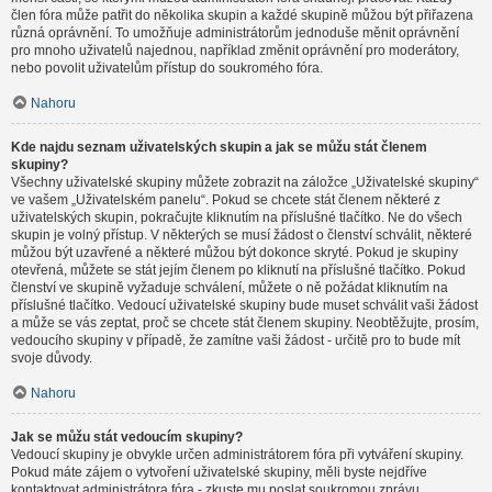
člen fóra může patřit do několika skupin a každé skupině můžou být přiřazena
různá oprávnění. To umožňuje administrátorům jednoduše měnit oprávnění
pro mnoho uživatelů najednou, například změnit oprávnění pro moderátory,
nebo povolit uživatelům přístup do soukromého fóra.
Nahoru
Kde najdu seznam uživatelských skupin a jak se můžu stát členem
skupiny?
Všechny uživatelské skupiny můžete zobrazit na záložce „Uživatelské skupiny“
ve vašem „Uživatelském panelu“. Pokud se chcete stát členem některé z
uživatelských skupin, pokračujte kliknutím na příslušné tlačítko. Ne do všech
skupin je volný přístup. V některých se musí žádost o členství schválit, některé
můžou být uzavřené a některé můžou být dokonce skryté. Pokud je skupiny
otevřená, můžete se stát jejím členem po kliknutí na příslušné tlačítko. Pokud
členství ve skupině vyžaduje schválení, můžete o ně požádat kliknutím na
příslušné tlačítko. Vedoucí uživatelské skupiny bude muset schválit vaši žádost
a může se vás zeptat, proč se chcete stát členem skupiny. Neobtěžujte, prosím,
vedoucího skupiny v případě, že zamítne vaši žádost - určitě pro to bude mít
svoje důvody.
Nahoru
Jak se můžu stát vedoucím skupiny?
Vedoucí skupiny je obvykle určen administrátorem fóra při vytváření skupiny.
Pokud máte zájem o vytvoření uživatelské skupiny, měli byste nejdříve
kontaktovat administrátora fóra - zkuste mu poslat soukromou zprávu.