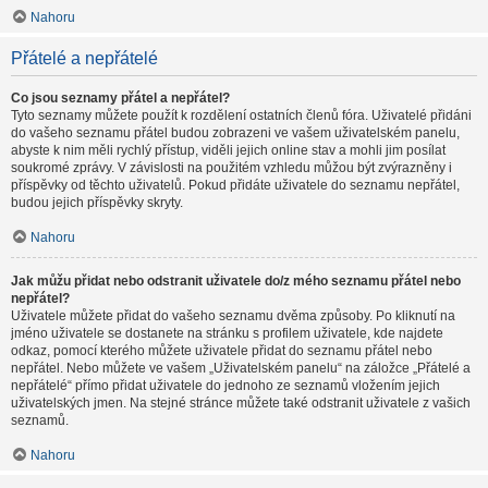
Nahoru
Přátelé a nepřátelé
Co jsou seznamy přátel a nepřátel?
Tyto seznamy můžete použít k rozdělení ostatních členů fóra. Uživatelé přidáni
do vašeho seznamu přátel budou zobrazeni ve vašem uživatelském panelu,
abyste k nim měli rychlý přístup, viděli jejich online stav a mohli jim posílat
soukromé zprávy. V závislosti na použitém vzhledu můžou být zvýrazněny i
příspěvky od těchto uživatelů. Pokud přidáte uživatele do seznamu nepřátel,
budou jejich příspěvky skryty.
Nahoru
Jak můžu přidat nebo odstranit uživatele do/z mého seznamu přátel nebo
nepřátel?
Uživatele můžete přidat do vašeho seznamu dvěma způsoby. Po kliknutí na
jméno uživatele se dostanete na stránku s profilem uživatele, kde najdete
odkaz, pomocí kterého můžete uživatele přidat do seznamu přátel nebo
nepřátel. Nebo můžete ve vašem „Uživatelském panelu“ na záložce „Přátelé a
nepřátelé“ přímo přidat uživatele do jednoho ze seznamů vložením jejich
uživatelských jmen. Na stejné stránce můžete také odstranit uživatele z vašich
seznamů.
Nahoru