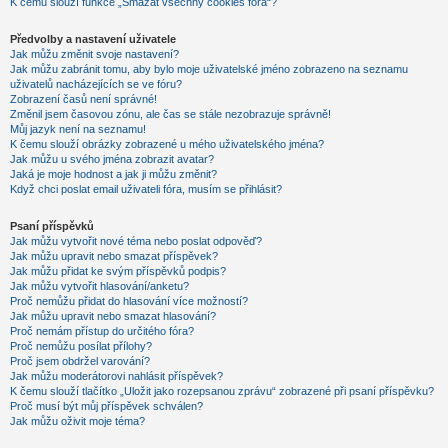
K čemu slouží funkce „Smazat všechny cookies fóra“?
Předvolby a nastavení uživatele
Jak můžu změnit svoje nastavení?
Jak můžu zabránit tomu, aby bylo moje uživatelské jméno zobrazeno na seznamu
uživatelů nacházejících se ve fóru?
Zobrazení časů není správné!
Změnil jsem časovou zónu, ale čas se stále nezobrazuje správně!
Můj jazyk není na seznamu!
K čemu slouží obrázky zobrazené u mého uživatelského jména?
Jak můžu u svého jména zobrazit avatar?
Jaká je moje hodnost a jak ji můžu změnit?
Když chci poslat email uživateli fóra, musím se přihlásit?
Psaní příspěvků
Jak můžu vytvořit nové téma nebo poslat odpověď?
Jak můžu upravit nebo smazat příspěvek?
Jak můžu přidat ke svým příspěvků podpis?
Jak můžu vytvořit hlasování/anketu?
Proč nemůžu přidat do hlasování více možností?
Jak můžu upravit nebo smazat hlasování?
Proč nemám přístup do určitého fóra?
Proč nemůžu posílat přílohy?
Proč jsem obdržel varování?
Jak můžu moderátorovi nahlásit příspěvek?
K čemu slouží tlačítko „Uložit jako rozepsanou zprávu“ zobrazené při psaní příspěvku?
Proč musí být můj příspěvek schválen?
Jak můžu oživit moje téma?