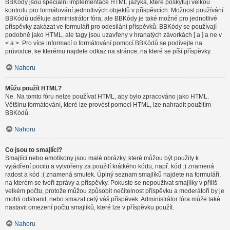
BBKódy jsou speciální implementace HTML jazyka, které poskytují velkou
kontrolu pro formátování jednotlivých objektů v příspěvcích. Možnost používání
BBKódů uděluje administrátor fóra, ale BBKódy je také možné pro jednotlivé
příspěvky zakázat ve formuláři pro odesílání příspěvků. BBKódy se používají
podobně jako HTML, ale tagy jsou uzavřeny v hranatých závorkách [ a ] a ne v
< a >. Pro více informací o formátování pomocí BBKódů se podívejte na
průvodce, ke kterému najdete odkaz na stránce, na které se píší příspěvky.
Nahoru
Můžu použít HTML?
Ne. Na tomto fóru nelze používat HTML, aby bylo zpracováno jako HTML.
Většinu formátování, které lze provést pomocí HTML, lze nahradit použitím
BBKódů.
Nahoru
Co jsou to smajlíci?
Smajlíci nebo emotikony jsou malé obrázky, které můžou být použity k
vyjádření pocitů a vytvořeny za použití krátkého kódu, např. kód :) znamená
radost a kód :( znamená smutek. Úplný seznam smajlíků najdete na formuláři,
na kterém se tvoří zprávy a příspěvky. Pokuste se nepoužívat smajlíky v příliš
velkém počtu, protože můžou způsobit nečitelnost příspěvku a moderátoři by je
mohli odstranit, nebo smazat celý váš příspěvek. Administrátor fóra může také
nastavit omezení počtu smajlíků, které lze v příspěvku použít.
Nahoru