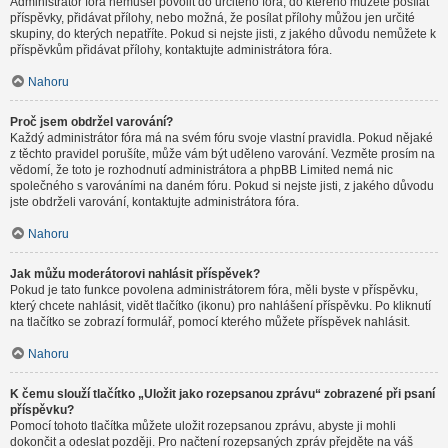
Administrátor fóra nemusel povolit do určitého fóra, do kterého můžete posílat
příspěvky, přidávat přílohy, nebo možná, že posílat přílohy můžou jen určité
skupiny, do kterých nepatříte. Pokud si nejste jisti, z jakého důvodu nemůžete k
příspěvkům přidávat přílohy, kontaktujte administrátora fóra.
Nahoru
Proč jsem obdržel varování?
Každý administrátor fóra má na svém fóru svoje vlastní pravidla. Pokud nějaké
z těchto pravidel porušíte, může vám být uděleno varování. Vezměte prosím na
vědomí, že toto je rozhodnutí administrátora a phpBB Limited nemá nic
společného s varováními na daném fóru. Pokud si nejste jisti, z jakého důvodu
jste obdrželi varování, kontaktujte administrátora fóra.
Nahoru
Jak můžu moderátorovi nahlásit příspěvek?
Pokud je tato funkce povolena administrátorem fóra, měli byste v příspěvku,
který chcete nahlásit, vidět tlačítko (ikonu) pro nahlášení příspěvku. Po kliknutí
na tlačítko se zobrazí formulář, pomocí kterého můžete příspěvek nahlásit.
Nahoru
K čemu slouží tlačítko „Uložit jako rozepsanou zprávu“ zobrazené při psaní
příspěvku?
Pomocí tohoto tlačítka můžete uložit rozepsanou zprávu, abyste ji mohli
dokončit a odeslat později. Pro načtení rozepsaných zpráv přejděte na váš