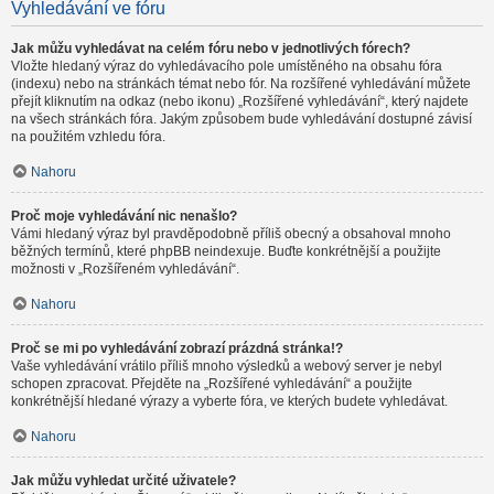
Vyhledávání ve fóru
Jak můžu vyhledávat na celém fóru nebo v jednotlivých fórech?
Vložte hledaný výraz do vyhledávacího pole umístěného na obsahu fóra
(indexu) nebo na stránkách témat nebo fór. Na rozšířené vyhledávání můžete
přejít kliknutím na odkaz (nebo ikonu) „Rozšířené vyhledávání“, který najdete
na všech stránkách fóra. Jakým způsobem bude vyhledávání dostupné závisí
na použitém vzhledu fóra.
Nahoru
Proč moje vyhledávání nic nenašlo?
Vámi hledaný výraz byl pravděpodobně příliš obecný a obsahoval mnoho
běžných termínů, které phpBB neindexuje. Buďte konkrétnější a použijte
možnosti v „Rozšířeném vyhledávání“.
Nahoru
Proč se mi po vyhledávání zobrazí prázdná stránka!?
Vaše vyhledávání vrátilo příliš mnoho výsledků a webový server je nebyl
schopen zpracovat. Přejděte na „Rozšířené vyhledávání“ a použijte
konkrétnější hledané výrazy a vyberte fóra, ve kterých budete vyhledávat.
Nahoru
Jak můžu vyhledat určité uživatele?