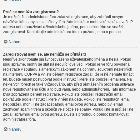
Proč se nemůžu zaregistrovat?
Je možné, že administrátor fóra zakázal registrace, aby zabránil novým
návštěvníkům, aby se stali členy fóra. Administrátor mohl také zakázat vaši IP
adresu nebo používání uživatelského jména, pomocí kterého se snažíš
zaregistrovat. Kontaktujte administrátora fóra a požádejte ho o pomoc.
Nahoru
Zaregistroval jsem se, ale nemůžu se přihlásit!
Nejdříve zkontrolujte správnost vašeho uživatelského jména a hesla. Pokud
jsou správné, mohly se stát následující dvě věci. Pokud je ve fóru povolena
registrace v souladu s americkým zákonem na ochranu soukromí nezletilých
na internetu COPPA a vy jste během registrace zadali, že ještě nemáte třináct
let, budete muset postupovat podle instrukcí, které jste obdrželi emailem. Na
některých fórech je také vyžadováno, aby před přihlášením proběhla aktivace
nově registrovaného účtu a to buď vámi, nebo administrátorem. Tato informace
byla zobrazena během registrace. Pokud jste obdrželi registrační email,
pokračujte podle instrukcí, které v něm najdete. Pokud jste registrační email
neobdrželi, mohli jste zadat špatnou emailovou adresu, nebo byl email
zachycen spam filtrem a skončil ve složce se spamy. Pokud jste si jistí, že jste
zadali správnou emailovou adresu, zkuste s prosbou o pomoc kontaktovat
administrátora fóra.
Nahoru