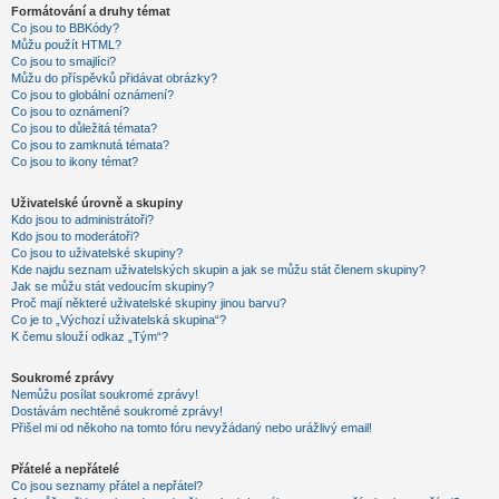
Formátování a druhy témat
Co jsou to BBKódy?
Můžu použít HTML?
Co jsou to smajlíci?
Můžu do příspěvků přidávat obrázky?
Co jsou to globální oznámení?
Co jsou to oznámení?
Co jsou to důležitá témata?
Co jsou to zamknutá témata?
Co jsou to ikony témat?
Uživatelské úrovně a skupiny
Kdo jsou to administrátoři?
Kdo jsou to moderátoři?
Co jsou to uživatelské skupiny?
Kde najdu seznam uživatelských skupin a jak se můžu stát členem skupiny?
Jak se můžu stát vedoucím skupiny?
Proč mají některé uživatelské skupiny jinou barvu?
Co je to „Výchozí uživatelská skupina“?
K čemu slouží odkaz „Tým“?
Soukromé zprávy
Nemůžu posílat soukromé zprávy!
Dostávám nechtěné soukromé zprávy!
Přišel mi od někoho na tomto fóru nevyžádaný nebo urážlivý email!
Přátelé a nepřátelé
Co jsou seznamy přátel a nepřátel?