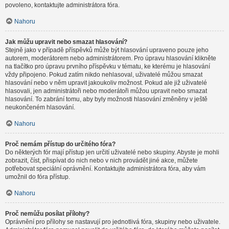
povoleno, kontaktujte administrátora fóra.
Nahoru
Jak můžu upravit nebo smazat hlasování?
Stejně jako v případě příspěvků může být hlasování upraveno pouze jeho
autorem, moderátorem nebo administrátorem. Pro úpravu hlasování klikněte
na tlačítko pro úpravu prvního příspěvku v tématu, ke kterému je hlasování
vždy připojeno. Pokud zatím nikdo nehlasoval, uživatelé můžou smazat
hlasování nebo v něm upravit jakoukoliv možnost. Pokud ale již uživatelé
hlasovali, jen administrátoři nebo moderátoři můžou upravit nebo smazat
hlasování. To zabrání tomu, aby byly možnosti hlasování změněny v ještě
neukončeném hlasování.
Nahoru
Proč nemám přístup do určitého fóra?
Do některých fór mají přístup jen určití uživatelé nebo skupiny. Abyste je mohli
zobrazit, číst, přispívat do nich nebo v nich provádět jiné akce, můžete
potřebovat speciální oprávnění. Kontaktujte administrátora fóra, aby vám
umožnil do fóra přístup.
Nahoru
Proč nemůžu posílat přílohy?
Oprávnění pro přílohy se nastavují pro jednotlivá fóra, skupiny nebo uživatele.