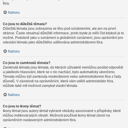
fóra.
Nahoru
Co jsou to důležitá témata?
Důležitá témata jsou zobrazena ve fóru pod oznámeními, ale jen na první
stránce. Často obsahují důležité informace, proto byste je měli číst kdykoli je to
možné. Podobně jako u oznámení a globálních oznámení, jsou oprávnění pro
odeslání tématu jako důležitého udělována administrátorem fóra.
Nahoru
Co jsou to zamknutá témata?
Zamknutá témata jsou témata, do kterých uživatelé nemůžou posílat odpovědi
a jakékoliv hlasování, které se v nic nachází, bylo automaticky ukončeno.
Témata můžou být zamknuta moderátorem nebo administrátorem fóra z řady
důvodů. V závislosti na oprávněních, které vám udělil administrátor fóra,
můžete také mít možnost zamykat vlastní témata.
Nahoru
Co jsou to ikony témat?
Ikony témat jsou autory témat vybrané obrázky asociované s příspěvky, které
můžou indikovat jejich obsah. Možnost používat ikony témat závisí na
oprávněních nastavených administrátorem fóra.