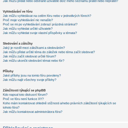
Jak můžu přidat nebo odstranit uživatele do/z mého seznamu přátel nebo nepřátel?
Vyhledávání ve fóru
Jak můžu vyhledávat na celém fóru nebo v jednotlivých fórech?
Proč moje vyhledávání nic nenašlo?
Proč se mi po vyhledávání zobrazí prázdná stránka!?
Jak můžu vyhledat určité uživatele?
Jak můžu vyhledat svoje vlastní příspěvky a témata?
Sledování a záložky
Jaký je rozdíl mezi záložkami a sledováním?
Jak můžu přidat určité téma do záložek nebo téma začít sledovat?
Jak můžu začít sledovat určité fórum?
Jak můžu ukončit sledování témat nebo fór?
Přílohy
Jaké přílohy jsou na tomto fóru povoleny?
Jak můžu najít všechny svoje přílohy?
Záležitosti týkající se phpBB
Kdo napsal toto diskusní fórum?
Proč ve fóru není funkce XY?
Koho mám kontaktovat ohledně stížnosti a/nebo právních záležitostí týkajících se
tohoto fóra?
Jak můžu kontaktovat administrátora fóra?