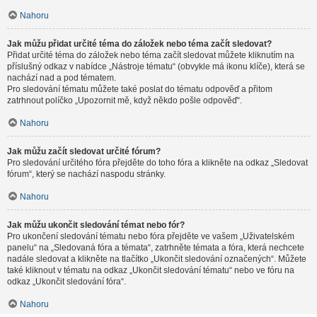
Nahoru
Jak můžu přidat určité téma do záložek nebo téma začít sledovat?
Přidat určité téma do záložek nebo téma začít sledovat můžete kliknutím na
příslušný odkaz v nabídce „Nástroje tématu“ (obvykle má ikonu klíče), která se
nachází nad a pod tématem.
Pro sledování tématu můžete také poslat do tématu odpověď a přitom
zatrhnout políčko „Upozornit mě, když někdo pošle odpověď“.
Nahoru
Jak můžu začít sledovat určité fórum?
Pro sledování určitého fóra přejděte do toho fóra a klikněte na odkaz „Sledovat
fórum“, který se nachází naspodu stránky.
Nahoru
Jak můžu ukončit sledování témat nebo fór?
Pro ukončení sledování tématu nebo fóra přejděte ve vašem „Uživatelském
panelu“ na „Sledovaná fóra a témata“, zatrhněte témata a fóra, která nechcete
nadále sledovat a klikněte na tlačítko „Ukončit sledování označených“. Můžete
také kliknout v tématu na odkaz „Ukončit sledování tématu“ nebo ve fóru na
odkaz „Ukončit sledování fóra“.
Nahoru