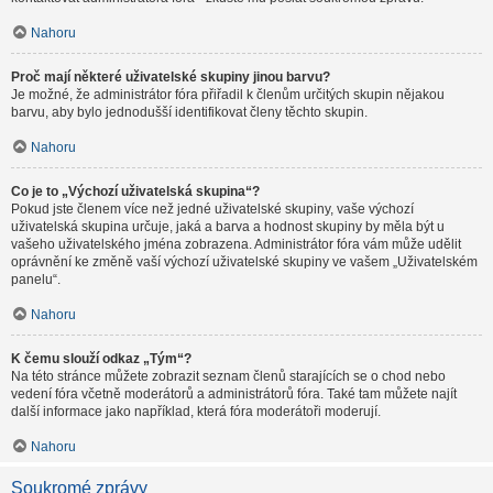
Nahoru
Proč mají některé uživatelské skupiny jinou barvu?
Je možné, že administrátor fóra přiřadil k členům určitých skupin nějakou
barvu, aby bylo jednodušší identifikovat členy těchto skupin.
Nahoru
Co je to „Výchozí uživatelská skupina“?
Pokud jste členem více než jedné uživatelské skupiny, vaše výchozí
uživatelská skupina určuje, jaká a barva a hodnost skupiny by měla být u
vašeho uživatelského jména zobrazena. Administrátor fóra vám může udělit
oprávnění ke změně vaší výchozí uživatelské skupiny ve vašem „Uživatelském
panelu“.
Nahoru
K čemu slouží odkaz „Tým“?
Na této stránce můžete zobrazit seznam členů starajících se o chod nebo
vedení fóra včetně moderátorů a administrátorů fóra. Také tam můžete najít
další informace jako například, která fóra moderátoři moderují.
Nahoru
Soukromé zprávy