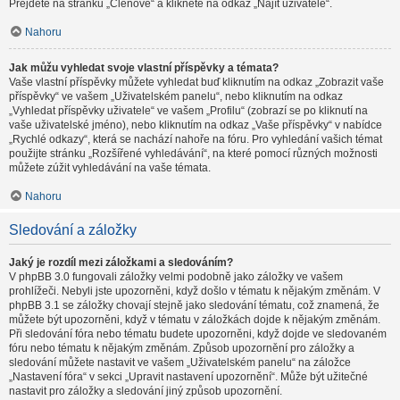
Přejděte na stránku „Členové“ a klikněte na odkaz „Najít uživatele“.
Nahoru
Jak můžu vyhledat svoje vlastní příspěvky a témata?
Vaše vlastní příspěvky můžete vyhledat buď kliknutím na odkaz „Zobrazit vaše
příspěvky“ ve vašem „Uživatelském panelu“, nebo kliknutím na odkaz
„Vyhledat příspěvky uživatele“ ve vašem „Profilu“ (zobrazí se po kliknutí na
vaše uživatelské jméno), nebo kliknutím na odkaz „Vaše příspěvky“ v nabídce
„Rychlé odkazy“, která se nachází nahoře na fóru. Pro vyhledání vašich témat
použijte stránku „Rozšířené vyhledávání“, na které pomocí různých možnosti
můžete zúžit vyhledávání na vaše témata.
Nahoru
Sledování a záložky
Jaký je rozdíl mezi záložkami a sledováním?
V phpBB 3.0 fungovali záložky velmi podobně jako záložky ve vašem
prohlížeči. Nebyli jste upozorněni, když došlo v tématu k nějakým změnám. V
phpBB 3.1 se záložky chovají stejně jako sledování tématu, což znamená, že
můžete být upozorněni, když v tématu v záložkách dojde k nějakým změnám.
Při sledování fóra nebo tématu budete upozorněni, když dojde ve sledovaném
fóru nebo tématu k nějakým změnám. Způsob upozornění pro záložky a
sledování můžete nastavit ve vašem „Uživatelském panelu“ na záložce
„Nastavení fóra“ v sekci „Upravit nastavení upozornění“. Může být užitečné
nastavit pro záložky a sledování jiný způsob upozornění.