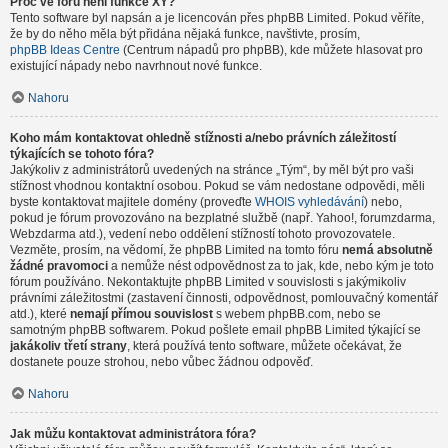
Proč ve fóru není funkce XY?
Tento software byl napsán a je licencován přes phpBB Limited. Pokud věříte,
že by do něho měla být přidána nějaká funkce, navštivte, prosím,
phpBB Ideas Centre
(Centrum nápadů pro phpBB), kde můžete hlasovat pro
existující nápady nebo navrhnout nové funkce.
Nahoru
Koho mám kontaktovat ohledně stížnosti a/nebo právních záležitostí
týkajících se tohoto fóra?
Jakýkoliv z administrátorů uvedených na stránce „Tým“, by měl být pro vaši
stížnost vhodnou kontaktní osobou. Pokud se vám nedostane odpovědi, měli
byste kontaktovat majitele domény (proveďte
WHOIS vyhledávání
) nebo,
pokud je fórum provozováno na bezplatné službě (např. Yahoo!, forumzdarma,
Webzdarma atd.), vedení nebo oddělení stížností tohoto provozovatele.
Vezměte, prosím, na vědomí, že phpBB Limited na tomto fóru
nemá absolutně
žádné pravomoci
a nemůže nést odpovědnost za to jak, kde, nebo kým je toto
fórum používáno. Nekontaktujte phpBB Limited v souvislosti s jakýmikoliv
právními záležitostmi (zastavení činnosti, odpovědnost, pomlouvačný komentář
atd.), které
nemají přímou souvislost
s webem phpBB.com, nebo se
samotným phpBB softwarem. Pokud pošlete email phpBB Limited týkající se
jakákoliv třetí strany
, která používá tento software, můžete očekávat, že
dostanete pouze strohou, nebo vůbec žádnou odpověď.
Nahoru
Jak můžu kontaktovat administrátora fóra?