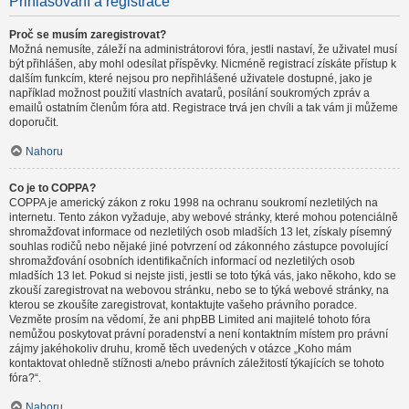
Přihlašování a registrace
Proč se musím zaregistrovat?
Možná nemusíte, záleží na administrátorovi fóra, jestli nastaví, že uživatel musí
být přihlášen, aby mohl odesílat příspěvky. Nicméně registrací získáte přístup k
dalším funkcím, které nejsou pro nepřihlášené uživatele dostupné, jako je
například možnost použití vlastních avatarů, posílání soukromých zpráv a
emailů ostatním členům fóra atd. Registrace trvá jen chvíli a tak vám ji můžeme
doporučit.
Nahoru
Co je to COPPA?
COPPA je americký zákon z roku 1998 na ochranu soukromí nezletilých na
internetu. Tento zákon vyžaduje, aby webové stránky, které mohou potenciálně
shromažďovat informace od nezletilých osob mladších 13 let, získaly písemný
souhlas rodičů nebo nějaké jiné potvrzení od zákonného zástupce povolující
shromažďování osobních identifikačních informací od nezletilých osob
mladších 13 let. Pokud si nejste jisti, jestli se toto týká vás, jako někoho, kdo se
zkouší zaregistrovat na webovou stránku, nebo se to týká webové stránky, na
kterou se zkoušíte zaregistrovat, kontaktujte vašeho právního poradce.
Vezměte prosím na vědomí, že ani phpBB Limited ani majitelé tohoto fóra
nemůžou poskytovat právní poradenství a není kontaktním místem pro právní
zájmy jakéhokoliv druhu, kromě těch uvedených v otázce „Koho mám
kontaktovat ohledně stížnosti a/nebo právních záležitostí týkajících se tohoto
fóra?“.
Nahoru