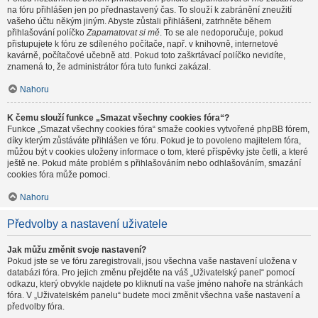
na fóru přihlášen jen po přednastavený čas. To slouží k zabránění zneužití
vašeho účtu někým jiným. Abyste zůstali přihlášeni, zatrhněte během
přihlašování políčko
Zapamatovat si mě
. To se ale nedoporučuje, pokud
přistupujete k fóru ze sdíleného počítače, např. v knihovně, internetové
kavárně, počítačové učebně atd. Pokud toto zaškrtávací políčko nevidíte,
znamená to, že administrátor fóra tuto funkci zakázal.
Nahoru
K čemu slouží funkce „Smazat všechny cookies fóra“?
Funkce „Smazat všechny cookies fóra“ smaže cookies vytvořené phpBB fórem,
díky kterým zůstáváte přihlášen ve fóru. Pokud je to povoleno majitelem fóra,
můžou být v cookies uloženy informace o tom, které příspěvky jste četli, a které
ještě ne. Pokud máte problém s přihlašováním nebo odhlašováním, smazání
cookies fóra může pomoci.
Nahoru
Předvolby a nastavení uživatele
Jak můžu změnit svoje nastavení?
Pokud jste se ve fóru zaregistrovali, jsou všechna vaše nastavení uložena v
databázi fóra. Pro jejich změnu přejděte na váš „Uživatelský panel“ pomocí
odkazu, který obvykle najdete po kliknutí na vaše jméno nahoře na stránkách
fóra. V „Uživatelském panelu“ budete moci změnit všechna vaše nastavení a
předvolby fóra.