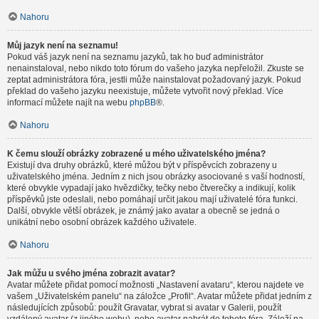
Nahoru
Můj jazyk není na seznamu!
Pokud váš jazyk není na seznamu jazyků, tak ho buď administrátor
nenainstaloval, nebo nikdo toto fórum do vašeho jazyka nepřeložil. Zkuste se
zeptat administrátora fóra, jestli může nainstalovat požadovaný jazyk. Pokud
překlad do vašeho jazyku neexistuje, můžete vytvořit nový překlad. Více
informací můžete najít na webu
phpBB
®.
Nahoru
K čemu slouží obrázky zobrazené u mého uživatelského jména?
Existují dva druhy obrázků, které můžou být v příspěvcích zobrazeny u
uživatelského jména. Jedním z nich jsou obrázky asociované s vaší hodností,
které obvykle vypadají jako hvězdičky, tečky nebo čtverečky a indikují, kolik
příspěvků jste odeslali, nebo pomáhají určit jakou mají uživatelé fóra funkci.
Další, obvykle větší obrázek, je známý jako avatar a obecně se jedná o
unikátní nebo osobní obrázek každého uživatele.
Nahoru
Jak můžu u svého jména zobrazit avatar?
Avatar můžete přidat pomocí možnosti „Nastavení avataru“, kterou najdete ve
vašem „Uživatelském panelu“ na záložce „Profil“. Avatar můžete přidat jedním z
následujících způsobů: použít Gravatar, vybrat si avatar v Galerii, použít