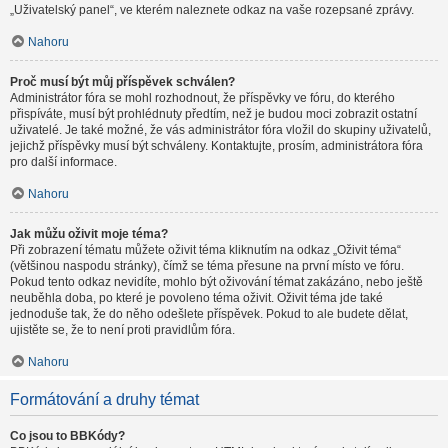
„Uživatelský panel“, ve kterém naleznete odkaz na vaše rozepsané zprávy.
Nahoru
Proč musí být můj příspěvek schválen?
Administrátor fóra se mohl rozhodnout, že příspěvky ve fóru, do kterého
přispíváte, musí být prohlédnuty předtím, než je budou moci zobrazit ostatní
uživatelé. Je také možné, že vás administrátor fóra vložil do skupiny uživatelů,
jejichž příspěvky musí být schváleny. Kontaktujte, prosím, administrátora fóra
pro další informace.
Nahoru
Jak můžu oživit moje téma?
Při zobrazení tématu můžete oživit téma kliknutím na odkaz „Oživit téma“
(většinou naspodu stránky), čímž se téma přesune na první místo ve fóru.
Pokud tento odkaz nevidíte, mohlo být oživování témat zakázáno, nebo ještě
neuběhla doba, po které je povoleno téma oživit. Oživit téma jde také
jednoduše tak, že do něho odešlete příspěvek. Pokud to ale budete dělat,
ujistěte se, že to není proti pravidlům fóra.
Nahoru
Formátování a druhy témat
Co jsou to BBKódy?