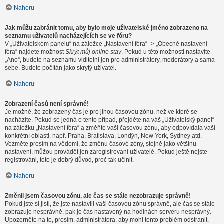
Nahoru
Jak můžu zabránit tomu, aby bylo moje uživatelské jméno zobrazeno na
seznamu uživatelů nacházejících se ve fóru?
V „Uživatelském panelu“ na záložce „Nastavení fóra“ -> „Obecné nastavení
fóra“ najdete možnost
Skrýt můj online stav
. Pokud u této možnosti nastavíte
„Ano“, budete na seznamu viditelní jen pro administrátory, moderátory a sama
sebe. Budete počítán jako skrytý uživatel.
Nahoru
Zobrazení časů není správné!
Je možné, že zobrazený čas je pro jinou časovou zónu, než ve které se
nacházíte. Pokud se jedná o tento případ, přejděte na váš „Uživatelský panel“
na záložku „Nastavení fóra“ a změňte vaši časovou zónu, aby odpovídala vaší
konkrétní oblasti, např. Praha, Bratislava, Londýn, New York, Sydney atd.
Vezměte prosím na vědomí, že změnu časové zóny, stejně jako většinu
nastavení, můžou provádět jen zaregistrovaní uživatelé. Pokud ještě nejste
registrováni, toto je dobrý důvod, proč tak učinit.
Nahoru
Změnil jsem časovou zónu, ale čas se stále nezobrazuje správně!
Pokud jste si jisti, že jste nastavili vaši časovou zónu správně, ale čas se stále
zobrazuje nesprávně, pak je čas nastavený na hodinách serveru nesprávný.
Upozorněte na to, prosím, administrátora, aby mohl tento problém odstranit.