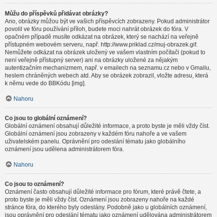
Můžu do příspěvků přidávat obrázky?
Ano, obrázky můžou být ve vašich příspěvcích zobrazeny. Pokud administrátor
povolil ve fóru používání příloh, budete moci nahrát obrázek do fóra. V
opačném případě musíte odkázat na obrázek, který se nachází na veřejně
přístupném webovém serveru, např. http://www.priklad.cz/muj-obrazek.gif.
Nemůžete odkázat na obrázek uložený ve vašem vlastním počítači (pokud to
není veřejně přístupný server) ani na obrázky uložené za nějakým
autentizačním mechanizmem, např. v emailech na seznamu.cz nebo v Gmailu,
heslem chráněných webech atd. Aby se obrázek zobrazil, vložte adresu, která
k němu vede do BBKódu [img].
Nahoru
Co jsou to globální oznámení?
Globální oznámení obsahují důležité informace, a proto byste je měli vždy číst.
Globální oznámení jsou zobrazeny v každém fóru nahoře a ve vašem
uživatelském panelu. Oprávnění pro odeslání tématu jako globálního
oznámení jsou udělena administrátorem fóra.
Nahoru
Co jsou to oznámení?
Oznámení často obsahují důležité informace pro fórum, které právě čtete, a
proto byste je měli vždy číst. Oznámení jsou zobrazeny nahoře na každé
stránce fóra, do kterého byly odeslány. Podobně jako u globálních oznámení,
jsou oprávnění pro odeslání tématu jako oznámení udělována administrátorem