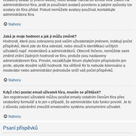
vzdálený avatar (z jiného webu), nebo avatar nahrát do tohoto fóra. Záleží na
administrátorovi fóra, jestli je používání avatarů povoleno a jakými způsoby lze
avatary do fóra přidat. Pokud nemůžete avatary používat, kontaktujte
administrátora fóra.
Nahoru
Jaká je moje hodnost a jak ji můžu změnit?
Hodnosti, které jsou zobrazeny pod vaším uživatelským jménem, indikují počet
příspěvků, které jste do fóra odeslali, nebo slouží k identifikaci určitých
uživatelů např. moderátorů a administrátorů. Obecně řečeno, nemůžete sami
změnit znění žádných hodností ve fóru, protože jsou nastaveny
administrátorem fóra. Prosím, nezatěžujte fórum zbytečným přispíváním jen
proto, abyste dosáhli vyšší hodnosti. Na většině fór to nebude tolerováno a
moderátor nebo administrátor jednoduše sníží váš počet příspěvků.
Nahoru
Když chci poslat email uživateli fóra, musím se přihlásit?
Jen registrovaní uživatelé můžou posílat emaily ostatním členům fóra přes
vestavěný formulář a to jen v případě, že administrátor tuto funkci povolil. Je to
z důvodu zabránění zneužití emailového systému anonymními uživateli.
Nahoru
Psaní příspěvků