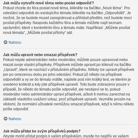
Jak můžu vytvořit nové téma nebo poslat odpověď?
Pokud chcete do fóra poslat nové téma, klikněte na tlačítko „Nové téma“. Pro
odeslání odpovědi do existujícího tématu klikněte na tlačítko „Odpovědět“. Je
možné, že se budete muset zaregistrovat a přihlásit předtím, než budete moci
posílat příspěvky. Naspodu každého fóra a tématu můžete najít seznam
oprávnění, které v konkrétním fóru a tématu máte. Například: „Můžete posílat
nová témata“, „Můžete posílat přílohy“ atd.
Nahoru
Jak můžu upravit nebo smazat příspěvek?
Pokud nejste administrátor nebo moderátor, můžete pouze upravovat nebo
mazat svoje vlastní příspěvky. Příspěvek můžete upravit po kliknutí na tlačítko
„Upravit“, které se nachází v příslušném příspěvku. Někdy lze upravit příspěvek
jen po omezenou dobu po jeho odeslání. Pokud již někdo na příspěvek
odpověděl a vy se do tématu vrátíte, najdete pod ním krátký text, ve kterém je
uvedeno kolikrát a kdy jste příspěvek upravili. Toto bude zobrazeno pouze v
případě, že někdo do tématu pošle odpověď, ale neobjeví se to, pokud
moderátor nebo administrátor upraví příspěvek, ačkoli ti mohou zanechat na
základě vlastního uvážení vzkaz, proč příspěvek upravili. Vezměte prosím na
vědomí, že normální uživatelé nemůžou smazat příspěvek, když k němu někdo
pošle odpověď.
Nahoru
Jak můžu přidat ke svým příspěvků podpis?
Abyste mohli přidat podpis k vašim příspěvkům, musíte ho nejdřív ve vašem