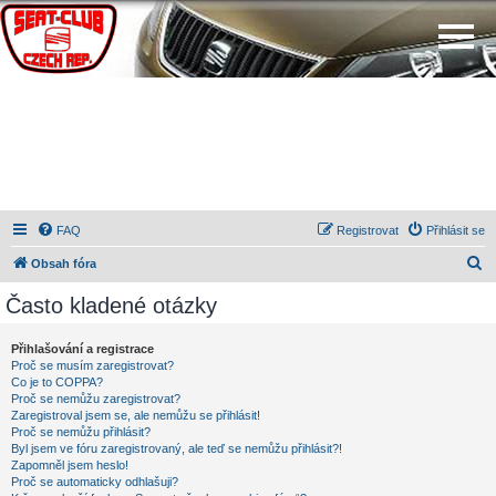
FAQ
Registrovat
Přihlásit se
H
Obsah fóra
l
Často kladené otázky
e
d
Přihlašování a registrace
Proč se musím zaregistrovat?
a
Co je to COPPA?
t
Proč se nemůžu zaregistrovat?
Zaregistroval jsem se, ale nemůžu se přihlásit!
Proč se nemůžu přihlásit?
Byl jsem ve fóru zaregistrovaný, ale teď se nemůžu přihlásit?!
Zapomněl jsem heslo!
Proč se automaticky odhlašuji?