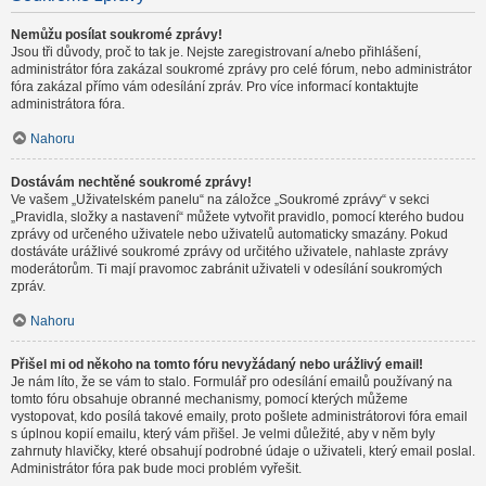
Nemůžu posílat soukromé zprávy!
Jsou tři důvody, proč to tak je. Nejste zaregistrovaní a/nebo přihlášení,
administrátor fóra zakázal soukromé zprávy pro celé fórum, nebo administrátor
fóra zakázal přímo vám odesílání zpráv. Pro více informací kontaktujte
administrátora fóra.
Nahoru
Dostávám nechtěné soukromé zprávy!
Ve vašem „Uživatelském panelu“ na záložce „Soukromé zprávy“ v sekci
„Pravidla, složky a nastavení“ můžete vytvořit pravidlo, pomocí kterého budou
zprávy od určeného uživatele nebo uživatelů automaticky smazány. Pokud
dostáváte urážlivé soukromé zprávy od určitého uživatele, nahlaste zprávy
moderátorům. Ti mají pravomoc zabránit uživateli v odesílání soukromých
zpráv.
Nahoru
Přišel mi od někoho na tomto fóru nevyžádaný nebo urážlivý email!
Je nám líto, že se vám to stalo. Formulář pro odesílání emailů používaný na
tomto fóru obsahuje obranné mechanismy, pomocí kterých můžeme
vystopovat, kdo posílá takové emaily, proto pošlete administrátorovi fóra email
s úplnou kopií emailu, který vám přišel. Je velmi důležité, aby v něm byly
zahrnuty hlavičky, které obsahují podrobné údaje o uživateli, který email poslal.
Administrátor fóra pak bude moci problém vyřešit.