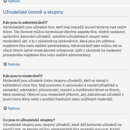
Nahoru
Uživatelské úrovně a skupiny
Kdo jsou to administrátoři?
Administrátoři jsou uživatelé fóra, kteří mají nejvyšší úroveň kontroly nad celým
fórem. Tito členové můžou kontrolovat všechny aspekty fóra, včetně nastavení
oprávnění, banování uživatelů, vytváření uživatelských skupin nebo
moderátorů atd. a to v závislosti na oprávněních, která jsou jim udělena
majitelem fóra nebo dalšími administrátory. Administrátoři také můžou mít ve
všech fórech úplné moderátorské schopnosti, opět v závislosti na nastavení
provedeném majitelem fóra nebo dalšími administrátory.
Nahoru
Kdo jsou to moderátoři?
Moderátoři jsou uživatelé (nebo skupiny uživatelů), kteří se starají o
každodenní chod fóra. Mají pravomoc k upravování a mazání příspěvků a
zamykání, odemykání, přesunování, mazání a rozdělování témat ve fórech,
která moderují. Obecně jsou moderátoři přítomni, aby zabraňovali uživatelů v
psaní mimo téma nebo v posílání hanlivých nebo urážlivých materiálů.
Nahoru
Co jsou to uživatelské skupiny?
Uživatelské skupiny jsou skupiny uživatelů, které dělí komunitu uživatelů na
menší části, se kterými můžou administrátoři fóra snadněji pracovat. Každý