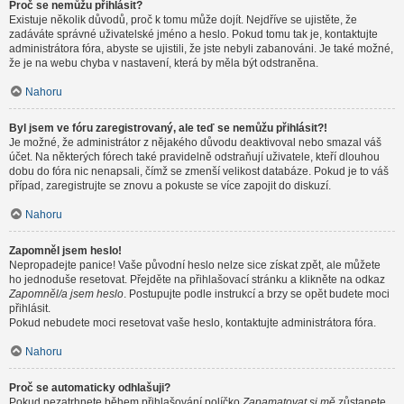
Proč se nemůžu přihlásit?
Existuje několik důvodů, proč k tomu může dojít. Nejdříve se ujistěte, že
zadáváte správné uživatelské jméno a heslo. Pokud tomu tak je, kontaktujte
administrátora fóra, abyste se ujistili, že jste nebyli zabanováni. Je také možné,
že je na webu chyba v nastavení, která by měla být odstraněna.
Nahoru
Byl jsem ve fóru zaregistrovaný, ale teď se nemůžu přihlásit?!
Je možné, že administrátor z nějakého důvodu deaktivoval nebo smazal váš
účet. Na některých fórech také pravidelně odstraňují uživatele, kteří dlouhou
dobu do fóra nic nenapsali, čímž se zmenší velikost databáze. Pokud je to váš
případ, zaregistrujte se znovu a pokuste se více zapojit do diskuzí.
Nahoru
Zapomněl jsem heslo!
Nepropadejte panice! Vaše původní heslo nelze sice získat zpět, ale můžete
ho jednoduše resetovat. Přejděte na přihlašovací stránku a klikněte na odkaz
Zapomněl/a jsem heslo
. Postupujte podle instrukcí a brzy se opět budete moci
přihlásit.
Pokud nebudete moci resetovat vaše heslo, kontaktujte administrátora fóra.
Nahoru
Proč se automaticky odhlašuji?
Pokud nezatrhnete během přihlašování políčko
Zapamatovat si mě
zůstanete