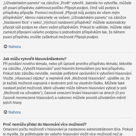
„Uživatelském panelu“ na záložce „Profil“ vytvořit. Jakmile ho vytvoříte, můžete
při psaní příspěvku zatrhnout políčko
Připojit podpis
, čímž váš podpis k
příspěvku připojíte. Pomocí možnosti „Připojit můj podpis ke všem mým
příspěvkům“, kterou naleznete ve vašem „Uživatelském panelu“ na záložce
„Nastavení fóra“ v sekci „Výchozí nastavení příspěvků“ můžete automaticky
připojit váš podpis ke všem vašim příspěvkům. Pokud to uděláte, můžete stále
zamezit připojení vašeho podpisu k jednotlivým příspěvkům tak, že během
psaní příspěvku zrušíte zaškrtnutí možnosti
Připojit podpis
.
Nahoru
Jak můžu vytvořit hlasování/anketu?
Při posílání nového tématu, nebo při úpravě prvního příspěvku tématu, klikněte
na záložku „Vytvořit hlasování“ pod hlavním formulářem pro text příspěvku.
Pokud tuto záložku nevidíte, nemáte potřebné oprávnění k vytvoření hlasování.
Vložte „Hlasovací otázku“ a nejméně dvě „Možnosti hlasování“, ujistěte se, že
je každá možnost napsaná v textovém poli na vlastním řádku. Můžete také
nastavit počet možností, které uživatel může během hlasování vybrat (v poli
„Možností na uživatele“), časové omezení trvání hlasování ve dnech (0 pro
časově neomezené hlasování) a nakonec můžete povolit uživatelům měnit
jejich hlasy.
Nahoru
Proč nemůžu přidat do hlasování více možností?
Omezení počtu možností v hlasování je nastaveno administrátorem fóra. Pokud
si myslíte, že potřebujete do vašeho hlasování vložit více možností než je