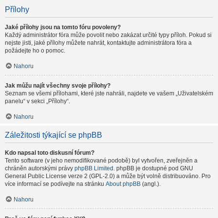
Přílohy
Jaké přílohy jsou na tomto fóru povoleny?
Každý administrátor fóra může povolit nebo zakázat určité typy příloh. Pokud si
nejste jisti, jaké přílohy můžete nahrát, kontaktujte administrátora fóra a
požádejte ho o pomoc.
Nahoru
Jak můžu najít všechny svoje přílohy?
Seznam se všemi přílohami, které jste nahráli, najdete ve vašem „Uživatelském
panelu“ v sekci „Přílohy“.
Nahoru
Záležitosti týkající se phpBB
Kdo napsal toto diskusní fórum?
Tento software (v jeho nemodifikované podobě) byl vytvořen, zveřejněn a
chráněn autorskými právy
phpBB Limited
. phpBB je dostupné pod GNU
General Public License verze 2 (GPL-2.0) a může být volně distribuováno. Pro
více informací se podívejte na stránku
About phpBB
(angl.).
Nahoru