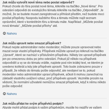
Jak můžu vytvořit nové téma nebo poslat odpověď?
Pokud chcete do fóra poslat nové téma, klikněte na tlačítko „Nové téma“. Pro
odeslání odpovědi do existujícího tématu klikněte na tlačítko „Odpovědět“. Je
možné, že se budete muset zaregistrovat a přihlásit předtím, než budete moci
posílat příspěvky. Naspodu každého fóra a tématu můžete najít seznam
oprávnění, které v konkrétním fóru a tématu máte. Například: „Můžete posílat
nová témata“, „Můžete posílat přílohy“ atd.
Nahoru
Jak můžu upravit nebo smazat příspěvek?
Pokud nejste administrátor nebo moderátor, můžete pouze upravovat nebo
mazat svoje vlastní příspěvky. Příspěvek můžete upravit po kliknutí na tlačítko
„Upravit“, které se nachází v příslušném příspěvku. Někdy lze upravit příspěvek
jen po omezenou dobu po jeho odeslání. Pokud již někdo na příspěvek
odpověděl a vy se do tématu vrátíte, najdete pod ním krátký text, ve kterém je
uvedeno kolikrát a kdy jste příspěvek upravili. Toto bude zobrazeno pouze v
případě, že někdo do tématu pošle odpověď, ale neobjeví se to, pokud
moderátor nebo administrátor upraví příspěvek, ačkoli ti mohou zanechat na
základě vlastního uvážení vzkaz, proč příspěvek upravili. Vezměte prosím na
vědomí, že normální uživatelé nemůžou smazat příspěvek, když k němu někdo
pošle odpověď.
Nahoru
Jak můžu přidat ke svým příspěvků podpis?
Abyste mohli přidat podpis k vašim příspěvkům, musíte ho nejdřív ve vašem