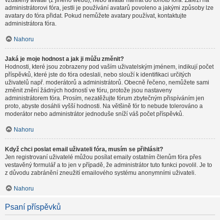
vzdálený avatar (z jiného webu), nebo avatar nahrát do tohoto fóra. Záleží na
administrátorovi fóra, jestli je používání avatarů povoleno a jakými způsoby lze
avatary do fóra přidat. Pokud nemůžete avatary používat, kontaktujte
administrátora fóra.
Nahoru
Jaká je moje hodnost a jak ji můžu změnit?
Hodnosti, které jsou zobrazeny pod vaším uživatelským jménem, indikují počet
příspěvků, které jste do fóra odeslali, nebo slouží k identifikaci určitých
uživatelů např. moderátorů a administrátorů. Obecně řečeno, nemůžete sami
změnit znění žádných hodností ve fóru, protože jsou nastaveny
administrátorem fóra. Prosím, nezatěžujte fórum zbytečným přispíváním jen
proto, abyste dosáhli vyšší hodnosti. Na většině fór to nebude tolerováno a
moderátor nebo administrátor jednoduše sníží váš počet příspěvků.
Nahoru
Když chci poslat email uživateli fóra, musím se přihlásit?
Jen registrovaní uživatelé můžou posílat emaily ostatním členům fóra přes
vestavěný formulář a to jen v případě, že administrátor tuto funkci povolil. Je to
z důvodu zabránění zneužití emailového systému anonymními uživateli.
Nahoru
Psaní příspěvků