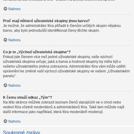
Nahoru
Proč mají některé uživatelské skupiny jinou barvu?
Je možné, že administrátor fóra přiřadil k členům určitých skupin nějakou
barvu, aby bylo jednodušší identifikovat členy těchto skupin.
Nahoru
Co je to „Výchozí uživatelská skupina“?
Pokud jste členem více než jedné uživatelské skupiny, vaše výchozí
uživatelská skupina určuje, jaká a barva a hodnost skupiny by měla být u
vašeho uživatelského jména zobrazena. Administrátor fóra vám může udělit
oprávnění ke změně vaší výchozí uživatelské skupiny ve vašem „Uživatelském
panelu“.
Nahoru
K čemu slouží odkaz „Tým“?
Na této stránce můžete zobrazit seznam členů starajících se o chod nebo
vedení fóra včetně moderátorů a administrátorů fóra. Také tam můžete najít
další informace jako například, která fóra moderátoři moderují.
Nahoru
Soukromé zprávy