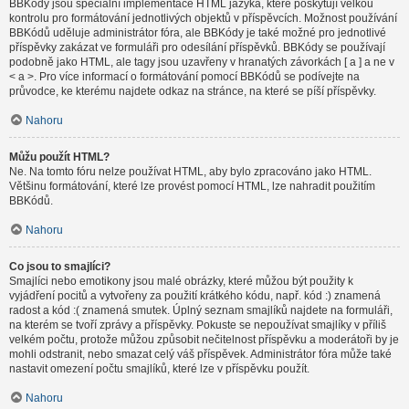
BBKódy jsou speciální implementace HTML jazyka, které poskytují velkou
kontrolu pro formátování jednotlivých objektů v příspěvcích. Možnost používání
BBKódů uděluje administrátor fóra, ale BBKódy je také možné pro jednotlivé
příspěvky zakázat ve formuláři pro odesílání příspěvků. BBKódy se používají
podobně jako HTML, ale tagy jsou uzavřeny v hranatých závorkách [ a ] a ne v
< a >. Pro více informací o formátování pomocí BBKódů se podívejte na
průvodce, ke kterému najdete odkaz na stránce, na které se píší příspěvky.
Nahoru
Můžu použít HTML?
Ne. Na tomto fóru nelze používat HTML, aby bylo zpracováno jako HTML.
Většinu formátování, které lze provést pomocí HTML, lze nahradit použitím
BBKódů.
Nahoru
Co jsou to smajlíci?
Smajlíci nebo emotikony jsou malé obrázky, které můžou být použity k
vyjádření pocitů a vytvořeny za použití krátkého kódu, např. kód :) znamená
radost a kód :( znamená smutek. Úplný seznam smajlíků najdete na formuláři,
na kterém se tvoří zprávy a příspěvky. Pokuste se nepoužívat smajlíky v příliš
velkém počtu, protože můžou způsobit nečitelnost příspěvku a moderátoři by je
mohli odstranit, nebo smazat celý váš příspěvek. Administrátor fóra může také
nastavit omezení počtu smajlíků, které lze v příspěvku použít.
Nahoru