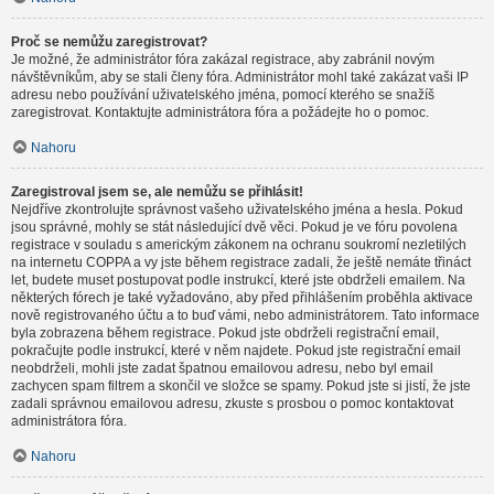
Proč se nemůžu zaregistrovat?
Je možné, že administrátor fóra zakázal registrace, aby zabránil novým
návštěvníkům, aby se stali členy fóra. Administrátor mohl také zakázat vaši IP
adresu nebo používání uživatelského jména, pomocí kterého se snažíš
zaregistrovat. Kontaktujte administrátora fóra a požádejte ho o pomoc.
Nahoru
Zaregistroval jsem se, ale nemůžu se přihlásit!
Nejdříve zkontrolujte správnost vašeho uživatelského jména a hesla. Pokud
jsou správné, mohly se stát následující dvě věci. Pokud je ve fóru povolena
registrace v souladu s americkým zákonem na ochranu soukromí nezletilých
na internetu COPPA a vy jste během registrace zadali, že ještě nemáte třináct
let, budete muset postupovat podle instrukcí, které jste obdrželi emailem. Na
některých fórech je také vyžadováno, aby před přihlášením proběhla aktivace
nově registrovaného účtu a to buď vámi, nebo administrátorem. Tato informace
byla zobrazena během registrace. Pokud jste obdrželi registrační email,
pokračujte podle instrukcí, které v něm najdete. Pokud jste registrační email
neobdrželi, mohli jste zadat špatnou emailovou adresu, nebo byl email
zachycen spam filtrem a skončil ve složce se spamy. Pokud jste si jistí, že jste
zadali správnou emailovou adresu, zkuste s prosbou o pomoc kontaktovat
administrátora fóra.
Nahoru