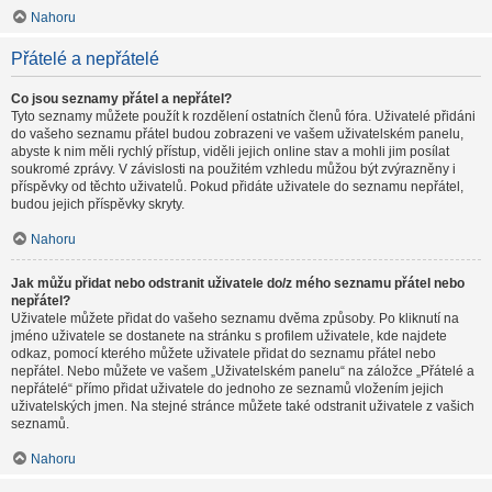
Nahoru
Přátelé a nepřátelé
Co jsou seznamy přátel a nepřátel?
Tyto seznamy můžete použít k rozdělení ostatních členů fóra. Uživatelé přidáni
do vašeho seznamu přátel budou zobrazeni ve vašem uživatelském panelu,
abyste k nim měli rychlý přístup, viděli jejich online stav a mohli jim posílat
soukromé zprávy. V závislosti na použitém vzhledu můžou být zvýrazněny i
příspěvky od těchto uživatelů. Pokud přidáte uživatele do seznamu nepřátel,
budou jejich příspěvky skryty.
Nahoru
Jak můžu přidat nebo odstranit uživatele do/z mého seznamu přátel nebo
nepřátel?
Uživatele můžete přidat do vašeho seznamu dvěma způsoby. Po kliknutí na
jméno uživatele se dostanete na stránku s profilem uživatele, kde najdete
odkaz, pomocí kterého můžete uživatele přidat do seznamu přátel nebo
nepřátel. Nebo můžete ve vašem „Uživatelském panelu“ na záložce „Přátelé a
nepřátelé“ přímo přidat uživatele do jednoho ze seznamů vložením jejich
uživatelských jmen. Na stejné stránce můžete také odstranit uživatele z vašich
seznamů.
Nahoru