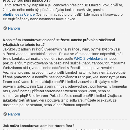
Proč ve fóru není funkce XY?
Tento software byl napsán a je licencován přes phpBB Limited. Pokud věříte,
že by do něho měla být přidána nějaká funkce, navštivte, prosím,
phpBB Ideas Centre
(Centrum nápadů pro phpBB), kde můžete hlasovat pro
existující nápady nebo navrhnout nové funkce.
Nahoru
Koho mám kontaktovat ohledně stížnosti a/nebo právních záležitostí
týkajících se tohoto fóra?
Jakýkoliv z administrátorů uvedených na stránce „Tým“, by měl být pro vaši
stížnost vhodnou kontaktní osobou. Pokud se vám nedostane odpovědi, měli
byste kontaktovat majitele domény (proveďte
WHOIS vyhledávání
) nebo,
pokud je fórum provozováno na bezplatné službě (např. Yahoo!, forumzdarma,
Webzdarma atd.), vedení nebo oddělení stížností tohoto provozovatele.
Vezměte, prosím, na vědomí, že phpBB Limited na tomto fóru
nemá absolutně
žádné pravomoci
a nemůže nést odpovědnost za to jak, kde, nebo kým je toto
fórum používáno. Nekontaktujte phpBB Limited v souvislosti s jakýmikoliv
právními záležitostmi (zastavení činnosti, odpovědnost, pomlouvačný komentář
atd.), které
nemají přímou souvislost
s webem phpBB.com, nebo se
samotným phpBB softwarem. Pokud pošlete email phpBB Limited týkající se
jakákoliv třetí strany
, která používá tento software, můžete očekávat, že
dostanete pouze strohou, nebo vůbec žádnou odpověď.
Nahoru
Jak můžu kontaktovat administrátora fóra?