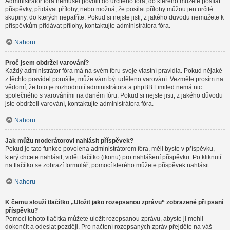
Administrátor fóra nemusel povolit do určitého fóra, do kterého můžete posílat
příspěvky, přidávat přílohy, nebo možná, že posílat přílohy můžou jen určité
skupiny, do kterých nepatříte. Pokud si nejste jisti, z jakého důvodu nemůžete k
příspěvkům přidávat přílohy, kontaktujte administrátora fóra.
Nahoru
Proč jsem obdržel varování?
Každý administrátor fóra má na svém fóru svoje vlastní pravidla. Pokud nějaké
z těchto pravidel porušíte, může vám být uděleno varování. Vezměte prosím na
vědomí, že toto je rozhodnutí administrátora a phpBB Limited nemá nic
společného s varováními na daném fóru. Pokud si nejste jisti, z jakého důvodu
jste obdrželi varování, kontaktujte administrátora fóra.
Nahoru
Jak můžu moderátorovi nahlásit příspěvek?
Pokud je tato funkce povolena administrátorem fóra, měli byste v příspěvku,
který chcete nahlásit, vidět tlačítko (ikonu) pro nahlášení příspěvku. Po kliknutí
na tlačítko se zobrazí formulář, pomocí kterého můžete příspěvek nahlásit.
Nahoru
K čemu slouží tlačítko „Uložit jako rozepsanou zprávu“ zobrazené při psaní
příspěvku?
Pomocí tohoto tlačítka můžete uložit rozepsanou zprávu, abyste ji mohli
dokončit a odeslat později. Pro načtení rozepsaných zpráv přejděte na váš