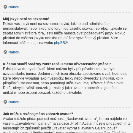
Nahoru
Můj jazyk není na seznamu!
Pokud váš jazyk není na seznamu jazyků, tak ho buď administrátor
nenainstaloval, nebo nikdo toto fórum do vašeho jazyka nepřeložil. Zkuste se
zeptat administrátora fóra, jestli může nainstalovat požadovaný jazyk. Pokud
překlad do vašeho jazyku neexistuje, můžete vytvořit nový překlad. Více
informací můžete najít na webu
phpBB
®.
Nahoru
K čemu slouží obrázky zobrazené u mého uživatelského jména?
Existují dva druhy obrázků, které můžou být v příspěvcích zobrazeny u
uživatelského jména. Jedním z nich jsou obrázky asociované s vaší hodností,
které obvykle vypadají jako hvězdičky, tečky nebo čtverečky a indikují, kolik
příspěvků jste odeslali, nebo pomáhají určit jakou mají uživatelé fóra funkci.
Další, obvykle větší obrázek, je známý jako avatar a obecně se jedná o
unikátní nebo osobní obrázek každého uživatele.
Nahoru
Jak můžu u svého jména zobrazit avatar?
Avatar můžete přidat pomocí možnosti „Nastavení avataru“, kterou najdete ve
vašem „Uživatelském panelu“ na záložce „Profil“. Avatar můžete přidat jedním z
následujících způsobů: použít Gravatar, vybrat si avatar v Galerii, použít