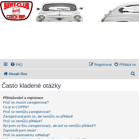
FAQ
Registrovat
Přihlásit se
H
Obsah fóra
l
Často kladené otázky
e
d
Přihlašování a registrace
Proč se musím zaregistrovat?
a
Co je to COPPA?
t
Proč se nemůžu zaregistrovat?
Zaregistroval jsem se, ale nemůžu se přihlásit!
Proč se nemůžu přihlásit?
Byl jsem ve fóru zaregistrovaný, ale teď se nemůžu přihlásit?!
Zapomněl jsem heslo!
Proč se automaticky odhlašuji?