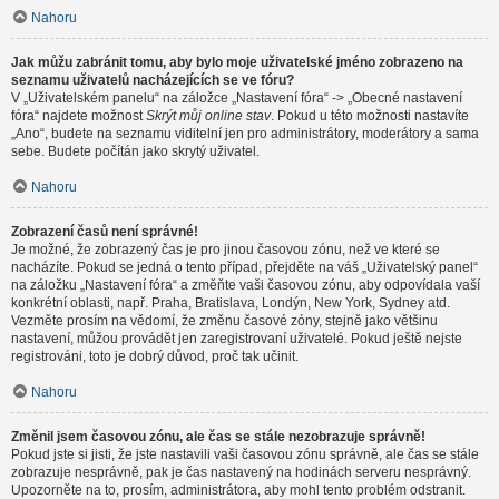
Nahoru
Jak můžu zabránit tomu, aby bylo moje uživatelské jméno zobrazeno na
seznamu uživatelů nacházejících se ve fóru?
V „Uživatelském panelu“ na záložce „Nastavení fóra“ -> „Obecné nastavení
fóra“ najdete možnost
Skrýt můj online stav
. Pokud u této možnosti nastavíte
„Ano“, budete na seznamu viditelní jen pro administrátory, moderátory a sama
sebe. Budete počítán jako skrytý uživatel.
Nahoru
Zobrazení časů není správné!
Je možné, že zobrazený čas je pro jinou časovou zónu, než ve které se
nacházíte. Pokud se jedná o tento případ, přejděte na váš „Uživatelský panel“
na záložku „Nastavení fóra“ a změňte vaši časovou zónu, aby odpovídala vaší
konkrétní oblasti, např. Praha, Bratislava, Londýn, New York, Sydney atd.
Vezměte prosím na vědomí, že změnu časové zóny, stejně jako většinu
nastavení, můžou provádět jen zaregistrovaní uživatelé. Pokud ještě nejste
registrováni, toto je dobrý důvod, proč tak učinit.
Nahoru
Změnil jsem časovou zónu, ale čas se stále nezobrazuje správně!
Pokud jste si jisti, že jste nastavili vaši časovou zónu správně, ale čas se stále
zobrazuje nesprávně, pak je čas nastavený na hodinách serveru nesprávný.
Upozorněte na to, prosím, administrátora, aby mohl tento problém odstranit.