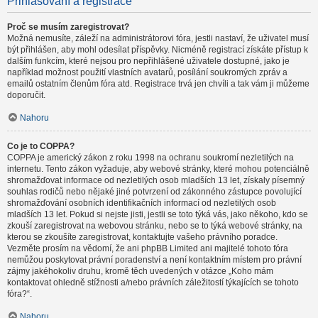
Přihlašování a registrace
Proč se musím zaregistrovat?
Možná nemusíte, záleží na administrátorovi fóra, jestli nastaví, že uživatel musí
být přihlášen, aby mohl odesílat příspěvky. Nicméně registrací získáte přístup k
dalším funkcím, které nejsou pro nepřihlášené uživatele dostupné, jako je
například možnost použití vlastních avatarů, posílání soukromých zpráv a
emailů ostatním členům fóra atd. Registrace trvá jen chvíli a tak vám ji můžeme
doporučit.
Nahoru
Co je to COPPA?
COPPA je americký zákon z roku 1998 na ochranu soukromí nezletilých na
internetu. Tento zákon vyžaduje, aby webové stránky, které mohou potenciálně
shromažďovat informace od nezletilých osob mladších 13 let, získaly písemný
souhlas rodičů nebo nějaké jiné potvrzení od zákonného zástupce povolující
shromažďování osobních identifikačních informací od nezletilých osob
mladších 13 let. Pokud si nejste jisti, jestli se toto týká vás, jako někoho, kdo se
zkouší zaregistrovat na webovou stránku, nebo se to týká webové stránky, na
kterou se zkoušíte zaregistrovat, kontaktujte vašeho právního poradce.
Vezměte prosím na vědomí, že ani phpBB Limited ani majitelé tohoto fóra
nemůžou poskytovat právní poradenství a není kontaktním místem pro právní
zájmy jakéhokoliv druhu, kromě těch uvedených v otázce „Koho mám
kontaktovat ohledně stížnosti a/nebo právních záležitostí týkajících se tohoto
fóra?“.
Nahoru