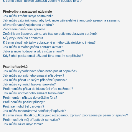
K čemu slouží funkce „Smazat všechny cookies fóra“?
Předvolby a nastavení uživatele
Jak můžu změnit svoje nastavení?
Jak můžu zabránit tomu, aby bylo moje uživatelské jméno zobrazeno na seznamu
uživatelů nacházejících se ve fóru?
Zobrazení časů není správné!
Změnil jsem časovou zónu, ale čas se stále nezobrazuje správně!
Můj jazyk není na seznamu!
K čemu slouží obrázky zobrazené u mého uživatelského jména?
Jak můžu u svého jména zobrazit avatar?
Jaká je moje hodnost a jak ji můžu změnit?
Když chci poslat email uživateli fóra, musím se přihlásit?
Psaní příspěvků
Jak můžu vytvořit nové téma nebo poslat odpověď?
Jak můžu upravit nebo smazat příspěvek?
Jak můžu přidat ke svým příspěvků podpis?
Jak můžu vytvořit hlasování/anketu?
Proč nemůžu přidat do hlasování více možností?
Jak můžu upravit nebo smazat hlasování?
Proč nemám přístup do určitého fóra?
Proč nemůžu posílat přílohy?
Proč jsem obdržel varování?
Jak můžu moderátorovi nahlásit příspěvek?
K čemu slouží tlačítko „Uložit jako rozepsanou zprávu“ zobrazené při psaní příspěvku?
Proč musí být můj příspěvek schválen?
Jak můžu oživit moje téma?