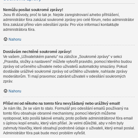
Nemůžu posílat soukromé zprávy!
Jsou tři důvody, proč to tak je. Nejste zaregistrovaní a/nebo přihlášení,
administrátor fóra zakázal soukromé zprávy pro celé fórum, nebo administrátor
fóra zakázal přímo vám odesílání zpráv. Pro více informací kontaktujte
administrátora fóra.
Nahoru
Dostávám nechtěné soukromé zprávy!
Ve vašem „Uživatelském panelu“ na záložce „Soukromé zprávy“ v sekci
„Pravidla, složky a nastavení“ můžete vytvořit pravidlo, pomocí kterého budou
zprávy od určeného uživatele nebo uživatelů automaticky smazány. Pokud
dostáváte urážlivé soukromé zprávy od určitého uživatele, nahlaste zprávy
moderátorům. Ti mají pravomoc zabránit uživateli v odesílání soukromých
zpráv.
Nahoru
Přišel mi od někoho na tomto fóru nevyžádaný nebo urážlivý email!
Je nám líto, že se vám to stalo. Formulář pro odesílání emailů používaný na
tomto fóru obsahuje obranné mechanismy, pomocí kterých můžeme
vystopovat, kdo posílá takové emaily, proto pošlete administrátorovi fóra email
s úplnou kopií emailu, který vám přišel. Je velmi důležité, aby v něm byly
zahrnuty hlavičky, které obsahují podrobné údaje o uživateli, který email poslal.
Administrátor fóra pak bude moci problém vyřešit.