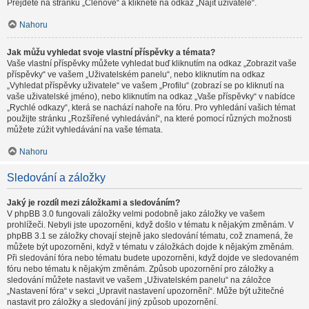
Přejděte na stránku „Členové“ a klikněte na odkaz „Najít uživatele“.
Nahoru
Jak můžu vyhledat svoje vlastní příspěvky a témata?
Vaše vlastní příspěvky můžete vyhledat buď kliknutím na odkaz „Zobrazit vaše
příspěvky“ ve vašem „Uživatelském panelu“, nebo kliknutím na odkaz
„Vyhledat příspěvky uživatele“ ve vašem „Profilu“ (zobrazí se po kliknutí na
vaše uživatelské jméno), nebo kliknutím na odkaz „Vaše příspěvky“ v nabídce
„Rychlé odkazy“, která se nachází nahoře na fóru. Pro vyhledání vašich témat
použijte stránku „Rozšířené vyhledávání“, na které pomocí různých možnosti
můžete zúžit vyhledávání na vaše témata.
Nahoru
Sledování a záložky
Jaký je rozdíl mezi záložkami a sledováním?
V phpBB 3.0 fungovali záložky velmi podobně jako záložky ve vašem
prohlížeči. Nebyli jste upozorněni, když došlo v tématu k nějakým změnám. V
phpBB 3.1 se záložky chovají stejně jako sledování tématu, což znamená, že
můžete být upozorněni, když v tématu v záložkách dojde k nějakým změnám.
Při sledování fóra nebo tématu budete upozorněni, když dojde ve sledovaném
fóru nebo tématu k nějakým změnám. Způsob upozornění pro záložky a
sledování můžete nastavit ve vašem „Uživatelském panelu“ na záložce
„Nastavení fóra“ v sekci „Upravit nastavení upozornění“. Může být užitečné
nastavit pro záložky a sledování jiný způsob upozornění.