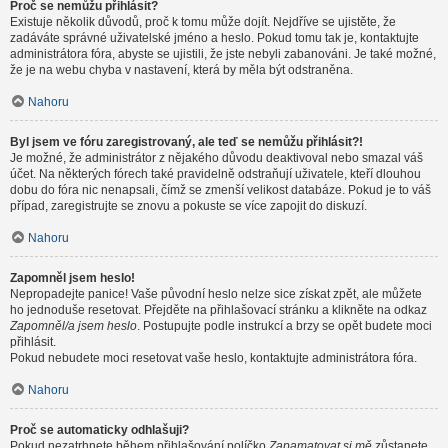
Proč se nemůžu přihlásit?
Existuje několik důvodů, proč k tomu může dojít. Nejdříve se ujistěte, že
zadáváte správné uživatelské jméno a heslo. Pokud tomu tak je, kontaktujte
administrátora fóra, abyste se ujistili, že jste nebyli zabanováni. Je také možné,
že je na webu chyba v nastavení, která by měla být odstraněna.
Nahoru
Byl jsem ve fóru zaregistrovaný, ale teď se nemůžu přihlásit?!
Je možné, že administrátor z nějakého důvodu deaktivoval nebo smazal váš
účet. Na některých fórech také pravidelně odstraňují uživatele, kteří dlouhou
dobu do fóra nic nenapsali, čímž se zmenší velikost databáze. Pokud je to váš
případ, zaregistrujte se znovu a pokuste se více zapojit do diskuzí.
Nahoru
Zapomněl jsem heslo!
Nepropadejte panice! Vaše původní heslo nelze sice získat zpět, ale můžete
ho jednoduše resetovat. Přejděte na přihlašovací stránku a klikněte na odkaz
Zapomněl/a jsem heslo
. Postupujte podle instrukcí a brzy se opět budete moci
přihlásit.
Pokud nebudete moci resetovat vaše heslo, kontaktujte administrátora fóra.
Nahoru
Proč se automaticky odhlašuji?
Pokud nezatrhnete během přihlašování políčko
Zapamatovat si mě
zůstanete