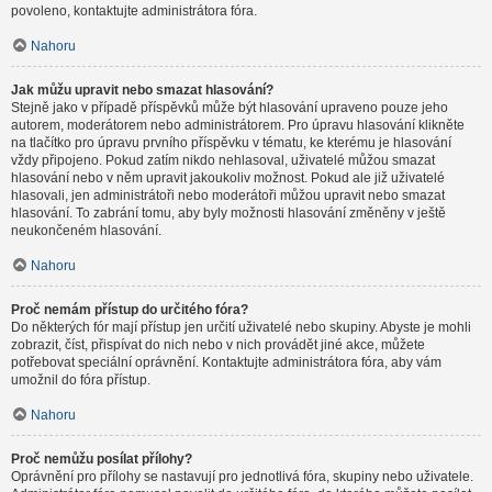
povoleno, kontaktujte administrátora fóra.
Nahoru
Jak můžu upravit nebo smazat hlasování?
Stejně jako v případě příspěvků může být hlasování upraveno pouze jeho
autorem, moderátorem nebo administrátorem. Pro úpravu hlasování klikněte
na tlačítko pro úpravu prvního příspěvku v tématu, ke kterému je hlasování
vždy připojeno. Pokud zatím nikdo nehlasoval, uživatelé můžou smazat
hlasování nebo v něm upravit jakoukoliv možnost. Pokud ale již uživatelé
hlasovali, jen administrátoři nebo moderátoři můžou upravit nebo smazat
hlasování. To zabrání tomu, aby byly možnosti hlasování změněny v ještě
neukončeném hlasování.
Nahoru
Proč nemám přístup do určitého fóra?
Do některých fór mají přístup jen určití uživatelé nebo skupiny. Abyste je mohli
zobrazit, číst, přispívat do nich nebo v nich provádět jiné akce, můžete
potřebovat speciální oprávnění. Kontaktujte administrátora fóra, aby vám
umožnil do fóra přístup.
Nahoru
Proč nemůžu posílat přílohy?
Oprávnění pro přílohy se nastavují pro jednotlivá fóra, skupiny nebo uživatele.