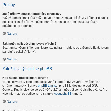
Přílohy
Jaké přílohy jsou na tomto fóru povoleny?
Každý administrátor fóra může povolit nebo zakázat určité typy příloh. Pokud si
nejste jisti, jaké přílohy můžete nahrát, kontaktujte administrátora fóra a
požádejte ho o pomoc.
Nahoru
Jak můžu najít všechny svoje přílohy?
Seznam se všemi přílohami, které jste nahráli, najdete ve vašem „Uživatelském
panelu“ v sekci „Přílohy“.
Nahoru
Záležitosti týkající se phpBB
Kdo napsal toto diskusní fórum?
Tento software (v jeho nemodifikované podobě) byl vytvořen, zveřejněn a
chráněn autorskými právy
phpBB Limited
. phpBB je dostupné pod GNU
General Public License verze 2 (GPL-2.0) a může být volně distribuováno. Pro
více informací se podívejte na stránku
About phpBB
(angl.).
Nahoru