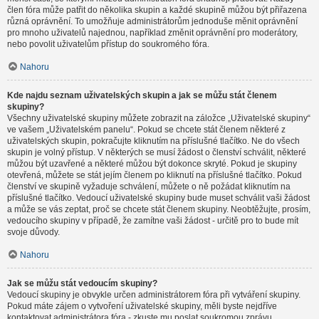
člen fóra může patřit do několika skupin a každé skupině můžou být přiřazena
různá oprávnění. To umožňuje administrátorům jednoduše měnit oprávnění
pro mnoho uživatelů najednou, například změnit oprávnění pro moderátory,
nebo povolit uživatelům přístup do soukromého fóra.
Nahoru
Kde najdu seznam uživatelských skupin a jak se můžu stát členem
skupiny?
Všechny uživatelské skupiny můžete zobrazit na záložce „Uživatelské skupiny“
ve vašem „Uživatelském panelu“. Pokud se chcete stát členem některé z
uživatelských skupin, pokračujte kliknutím na příslušné tlačítko. Ne do všech
skupin je volný přístup. V některých se musí žádost o členství schválit, některé
můžou být uzavřené a některé můžou být dokonce skryté. Pokud je skupiny
otevřená, můžete se stát jejím členem po kliknutí na příslušné tlačítko. Pokud
členství ve skupině vyžaduje schválení, můžete o ně požádat kliknutím na
příslušné tlačítko. Vedoucí uživatelské skupiny bude muset schválit vaši žádost
a může se vás zeptat, proč se chcete stát členem skupiny. Neobtěžujte, prosím,
vedoucího skupiny v případě, že zamítne vaši žádost - určitě pro to bude mít
svoje důvody.
Nahoru
Jak se můžu stát vedoucím skupiny?
Vedoucí skupiny je obvykle určen administrátorem fóra při vytváření skupiny.
Pokud máte zájem o vytvoření uživatelské skupiny, měli byste nejdříve
kontaktovat administrátora fóra - zkuste mu poslat soukromou zprávu.