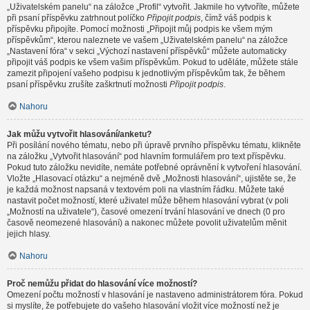
„Uživatelském panelu“ na záložce „Profil“ vytvořit. Jakmile ho vytvoříte, můžete
při psaní příspěvku zatrhnout políčko
Připojit podpis
, čímž váš podpis k
příspěvku připojíte. Pomocí možnosti „Připojit můj podpis ke všem mým
příspěvkům“, kterou naleznete ve vašem „Uživatelském panelu“ na záložce
„Nastavení fóra“ v sekci „Výchozí nastavení příspěvků“ můžete automaticky
připojit váš podpis ke všem vašim příspěvkům. Pokud to uděláte, můžete stále
zamezit připojení vašeho podpisu k jednotlivým příspěvkům tak, že během
psaní příspěvku zrušíte zaškrtnutí možnosti
Připojit podpis
.
Nahoru
Jak můžu vytvořit hlasování/anketu?
Při posílání nového tématu, nebo při úpravě prvního příspěvku tématu, klikněte
na záložku „Vytvořit hlasování“ pod hlavním formulářem pro text příspěvku.
Pokud tuto záložku nevidíte, nemáte potřebné oprávnění k vytvoření hlasování.
Vložte „Hlasovací otázku“ a nejméně dvě „Možnosti hlasování“, ujistěte se, že
je každá možnost napsaná v textovém poli na vlastním řádku. Můžete také
nastavit počet možností, které uživatel může během hlasování vybrat (v poli
„Možností na uživatele“), časové omezení trvání hlasování ve dnech (0 pro
časově neomezené hlasování) a nakonec můžete povolit uživatelům měnit
jejich hlasy.
Nahoru
Proč nemůžu přidat do hlasování více možností?
Omezení počtu možností v hlasování je nastaveno administrátorem fóra. Pokud
si myslíte, že potřebujete do vašeho hlasování vložit více možností než je