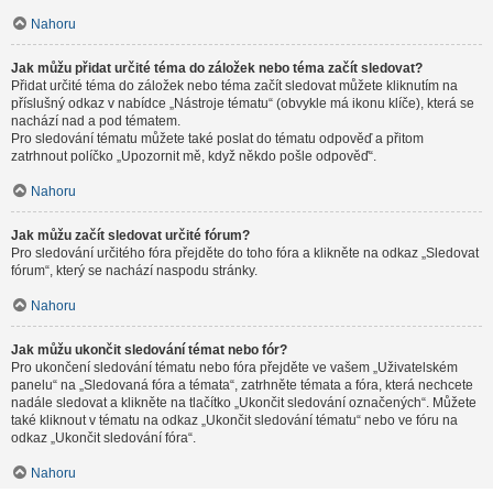
Nahoru
Jak můžu přidat určité téma do záložek nebo téma začít sledovat?
Přidat určité téma do záložek nebo téma začít sledovat můžete kliknutím na
příslušný odkaz v nabídce „Nástroje tématu“ (obvykle má ikonu klíče), která se
nachází nad a pod tématem.
Pro sledování tématu můžete také poslat do tématu odpověď a přitom
zatrhnout políčko „Upozornit mě, když někdo pošle odpověď“.
Nahoru
Jak můžu začít sledovat určité fórum?
Pro sledování určitého fóra přejděte do toho fóra a klikněte na odkaz „Sledovat
fórum“, který se nachází naspodu stránky.
Nahoru
Jak můžu ukončit sledování témat nebo fór?
Pro ukončení sledování tématu nebo fóra přejděte ve vašem „Uživatelském
panelu“ na „Sledovaná fóra a témata“, zatrhněte témata a fóra, která nechcete
nadále sledovat a klikněte na tlačítko „Ukončit sledování označených“. Můžete
také kliknout v tématu na odkaz „Ukončit sledování tématu“ nebo ve fóru na
odkaz „Ukončit sledování fóra“.
Nahoru