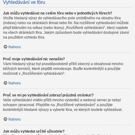
Vyhledávání ve fóru
Jak můžu vyhledávat na celém fóru nebo v jednotlivých fórech?
Vložte hledaný výraz do vyhledávacího pole umístěného na obsahu fóra
(indexu) nebo na stránkách témat nebo fór. Na rozšířené vyhledávání můžete
přejít kliknutím na odkaz (nebo ikonu) „Rozšířené vyhledávání“, který najdete
na všech stránkách fóra. Jakým způsobem bude vyhledávání dostupné závisí
na použitém vzhledu fóra.
Nahoru
Proč moje vyhledávání nic nenašlo?
Vámi hledaný výraz byl pravděpodobně příliš obecný a obsahoval mnoho
běžných termínů, které phpBB neindexuje. Buďte konkrétnější a použijte
možnosti v „Rozšířeném vyhledávání“.
Nahoru
Proč se mi po vyhledávání zobrazí prázdná stránka!?
Vaše vyhledávání vrátilo příliš mnoho výsledků a webový server je nebyl
schopen zpracovat. Přejděte na „Rozšířené vyhledávání“ a použijte
konkrétnější hledané výrazy a vyberte fóra, ve kterých budete vyhledávat.
Nahoru
Jak můžu vyhledat určité uživatele?