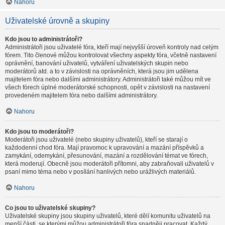
Nahoru
Uživatelské úrovně a skupiny
Kdo jsou to administrátoři?
Administrátoři jsou uživatelé fóra, kteří mají nejvyšší úroveň kontroly nad celým
fórem. Tito členové můžou kontrolovat všechny aspekty fóra, včetně nastavení
oprávnění, banování uživatelů, vytváření uživatelských skupin nebo
moderátorů atd. a to v závislosti na oprávněních, která jsou jim udělena
majitelem fóra nebo dalšími administrátory. Administrátoři také můžou mít ve
všech fórech úplné moderátorské schopnosti, opět v závislosti na nastavení
provedeném majitelem fóra nebo dalšími administrátory.
Nahoru
Kdo jsou to moderátoři?
Moderátoři jsou uživatelé (nebo skupiny uživatelů), kteří se starají o
každodenní chod fóra. Mají pravomoc k upravování a mazání příspěvků a
zamykání, odemykání, přesunování, mazání a rozdělování témat ve fórech,
která moderují. Obecně jsou moderátoři přítomni, aby zabraňovali uživatelů v
psaní mimo téma nebo v posílání hanlivých nebo urážlivých materiálů.
Nahoru
Co jsou to uživatelské skupiny?
Uživatelské skupiny jsou skupiny uživatelů, které dělí komunitu uživatelů na
menší části, se kterými můžou administrátoři fóra snadněji pracovat. Každý