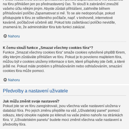
na fóru přihlášen jen po přednastavený čas. To slouží k zabránění zneužití
vašeho účtu někým jiným. Abyste zůstali přihlášeni, zatrhněte během
přihlašování políčko
Zapamatovat si mě
. To se ale nedoporučuje, pokud
přistupujete k fóru ze sdíleného počítače, např. v knihovně, internetové
kavárně, počítačové učebně atd. Pokud toto zaškrtávací políčko nevidíte,
znamená to, že administrátor fóra tuto funkci zakázal.
Nahoru
K čemu slouží funkce „Smazat všechny cookies fóra“?
Funkce „Smazat všechny cookies fóra“ smaže cookies vytvořené phpBB fórem,
díky kterým zůstáváte přihlášen ve fóru. Pokud je to povoleno majitelem fóra,
můžou být v cookies uloženy informace o tom, které příspěvky jste četli, a které
ještě ne. Pokud máte problém s přihlašováním nebo odhlašováním, smazání
cookies fóra může pomoci.
Nahoru
Předvolby a nastavení uživatele
Jak můžu změnit svoje nastavení?
Pokud jste se ve fóru zaregistrovali, jsou všechna vaše nastavení uložena v
databázi fóra. Pro jejich změnu přejděte na váš „Uživatelský panel“ pomocí
odkazu, který obvykle najdete po kliknutí na vaše jméno nahoře na stránkách
fóra. V „Uživatelském panelu“ budete moci změnit všechna vaše nastavení a
předvolby fóra.