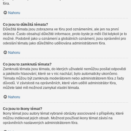
fóra.
Nahoru
Co jsou to důležitá témata?
Důležitá témata jsou zobrazena ve fóru pod oznámeními, ale jen na první
stránce. Často obsahují důležité informace, proto byste je měli číst kdykoli je to
možné. Podobně jako u oznámení a globálních oznámení, jsou oprávnění pro
odeslání tématu jako důležitého udělována administrátorem fóra.
Nahoru
Co jsou to zamknutá témata?
Zamknutá témata jsou témata, do kterých uživatelé nemůžou posílat odpovědi
a jakékoliv hlasování, které se v nic nachází, bylo automaticky ukončeno.
Témata můžou být zamknuta moderátorem nebo administrátorem fóra z řady
důvodů. V závislosti na oprávněních, které vám udělil administrátor fóra,
můžete také mít možnost zamykat vlastní témata.
Nahoru
Co jsou to ikony témat?
Ikony témat jsou autory témat vybrané obrázky asociované s příspěvky, které
můžou indikovat jejich obsah. Možnost používat ikony témat závisí na
oprávněních nastavených administrátorem fóra.