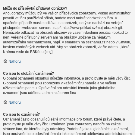
Můžu do příspěvků přidávat obrázky?
Ano, obrázky můžou být ve vašich příspěvcích zobrazeny. Pokud administrátor
povolil ve fóru používání příloh, budete moci nahrát obrázek do fóra. V
opačném případě musíte odkázat na obrázek, který se nachází na veřejně
přístupném webovém serveru, např. http://www.priklad.cz/muj-obrazek.gif.
Nemůžete odkázat na obrázek uložený ve vašem vlastním počítači (pokud to
není veřejně přístupný server) ani na obrázky uložené za nějakým
autentizačním mechanizmem, např. v emailech na seznamu.cz nebo v Gmailu,
heslem chráněných webech atd. Aby se obrázek zobrazil, vložte adresu, která
k němu vede do BBKódu [img].
Nahoru
Co jsou to globální oznámení?
Globální oznámení obsahují důležité informace, a proto byste je měli vždy číst.
Globální oznámení jsou zobrazeny v každém fóru nahoře a ve vašem
uživatelském panelu. Oprávnění pro odeslání tématu jako globálního
oznámení jsou udělena administrátorem fóra.
Nahoru
Co jsou to oznámení?
Oznámení často obsahují důležité informace pro fórum, které právě čtete, a
proto byste je měli vždy číst. Oznámení jsou zobrazeny nahoře na každé
stránce fóra, do kterého byly odeslány. Podobně jako u globálních oznámení,
jsou oprávnění pro odeslání tématu jako oznámení udělována administrátorem