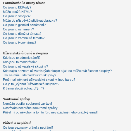
Formátování a druhy témat
Co jsou to BBKódy?
Můžu použít HTML?
Co jsou to smajlíci?
Můžu do příspěvků přidávat obrázky?
Co jsou to globální oznámení?
Co jsou to oznámení?
Co jsou to důležitá témata?
Co jsou to zamknutá témata?
Co jsou to ikony témat?
Uživatelské úrovně a skupiny
Kdo jsou to administrátoři?
Kdo jsou to moderátoři?
Co jsou to uživatelské skupiny?
Kde najdu seznam uživatelských skupin a jak se můžu stát členem skupiny?
Jak se můžu stát vedoucím skupiny?
Proč mají některé uživatelské skupiny jinou barvu?
Co je to „Výchozí uživatelská skupina“?
K čemu slouží odkaz „Tým“?
Soukromé zprávy
Nemůžu posílat soukromé zprávy!
Dostávám nechtěné soukromé zprávy!
Přišel mi od někoho na tomto fóru nevyžádaný nebo urážlivý email!
Přátelé a nepřátelé
Co jsou seznamy přátel a nepřátel?