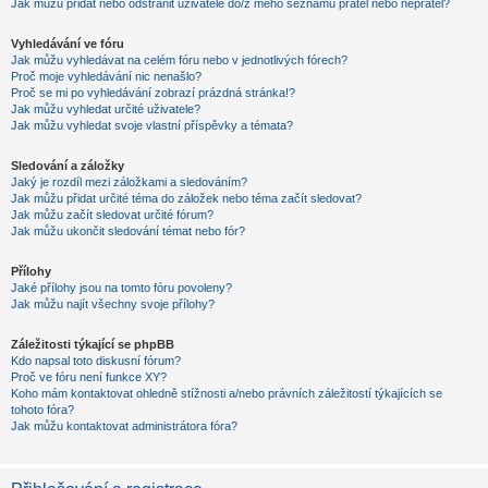
Jak můžu přidat nebo odstranit uživatele do/z mého seznamu přátel nebo nepřátel?
Vyhledávání ve fóru
Jak můžu vyhledávat na celém fóru nebo v jednotlivých fórech?
Proč moje vyhledávání nic nenašlo?
Proč se mi po vyhledávání zobrazí prázdná stránka!?
Jak můžu vyhledat určité uživatele?
Jak můžu vyhledat svoje vlastní příspěvky a témata?
Sledování a záložky
Jaký je rozdíl mezi záložkami a sledováním?
Jak můžu přidat určité téma do záložek nebo téma začít sledovat?
Jak můžu začít sledovat určité fórum?
Jak můžu ukončit sledování témat nebo fór?
Přílohy
Jaké přílohy jsou na tomto fóru povoleny?
Jak můžu najít všechny svoje přílohy?
Záležitosti týkající se phpBB
Kdo napsal toto diskusní fórum?
Proč ve fóru není funkce XY?
Koho mám kontaktovat ohledně stížnosti a/nebo právních záležitostí týkajících se
tohoto fóra?
Jak můžu kontaktovat administrátora fóra?