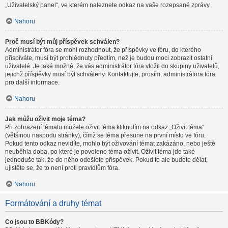
„Uživatelský panel“, ve kterém naleznete odkaz na vaše rozepsané zprávy.
Nahoru
Proč musí být můj příspěvek schválen?
Administrátor fóra se mohl rozhodnout, že příspěvky ve fóru, do kterého
přispíváte, musí být prohlédnuty předtím, než je budou moci zobrazit ostatní
uživatelé. Je také možné, že vás administrátor fóra vložil do skupiny uživatelů,
jejichž příspěvky musí být schváleny. Kontaktujte, prosím, administrátora fóra
pro další informace.
Nahoru
Jak můžu oživit moje téma?
Při zobrazení tématu můžete oživit téma kliknutím na odkaz „Oživit téma“
(většinou naspodu stránky), čímž se téma přesune na první místo ve fóru.
Pokud tento odkaz nevidíte, mohlo být oživování témat zakázáno, nebo ještě
neuběhla doba, po které je povoleno téma oživit. Oživit téma jde také
jednoduše tak, že do něho odešlete příspěvek. Pokud to ale budete dělat,
ujistěte se, že to není proti pravidlům fóra.
Nahoru
Formátování a druhy témat
Co jsou to BBKódy?